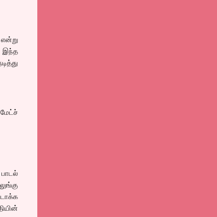
 என்று
 இந்த
ித்து
ேட்ச்
பாடல்
ுங்கு
்டாக்க
ியின்