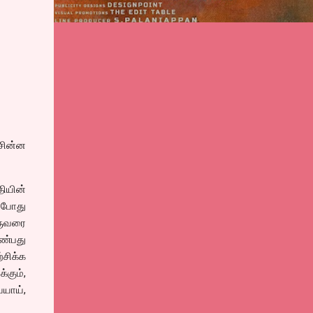
சின்ன
தியின்
்போது
ஒருவரை
ாண்பது
்சிக்க
்கும்,
ையாய்,