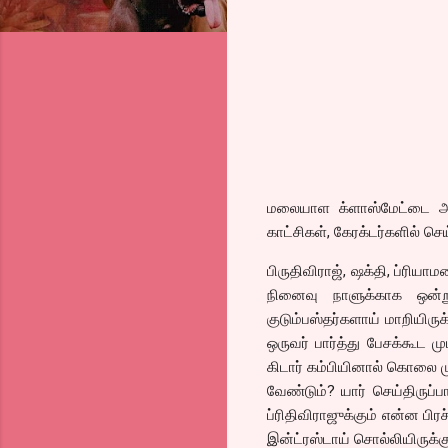
மலையாள க்ளாஸ்மேட்டை அப்ப
காட்சிகள், கேரக்டர்களில் ச
பிருதிவிராஜ், ஷக்தி, ப்ரியா
நினைவு நாளுக்காக ஒன்று 
குடும்பஸ்தர்களாய் மாறியிரு
ஒருவர் பார்த்து பேசக்கூட 
கிடார் கம்பியினால் கொலை ம
வேண்டும்? யார் செய்திருப்
ப்ரிதிவிராஜுக்கும் என்ன பி
இன்ட்ரஸ்டாய் சொல்லியிருக்க