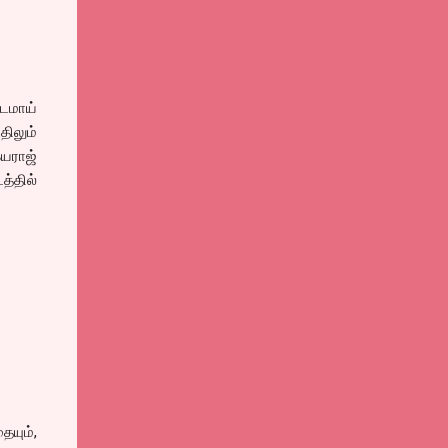
படமாய்
திலும்
்யராஜ்
த்தில்
ையும்,