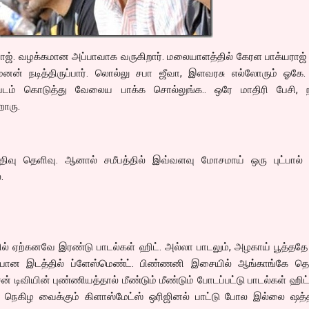
ாஜ். வழக்கமான அப்பாவாக வருகிறார். மலையாளத்தில் கேரள பாக்யராஜ்
ேனன் நடித்திருப்பார். லொல்லு சபா ஜீவா, இளவரசு எல்லோரும் ஓகே.
் கொடுத்து வேலைய பாக்க சொல்லுங்க.. ஒரே மாதிரி பேசி, நட
றாரு.
பதிவு தெளிவு. ஆனால் சமீபத்தில் இவ்வளவு மோசமாய் ஒரு புட்பால் ம
.
 ஏற்கனவே இரண்டு பாடல்கள் ஹிட். அல்லா பாடலும், அழகாய் பூத்ததே 
்பான இடத்தில் ப்ளேஸ்மெண்ட். பிண்ணனி இசையில் ஆங்காங்கே தெல
ன் டிவியின் புண்ணியத்தால் மீண்டும் மீண்டும் போடப்பட்டு பாடல்கள் ஹிட
் நெகிழ வைக்கும் கிளாஸ்மேட்ஸ் ஒரிஜினல் பாட்டு போல இல்லை ஷத்த