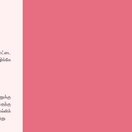
ாட்டை
இங்கே
ணுக்கு
தற்கு
ல்லிக்
து.