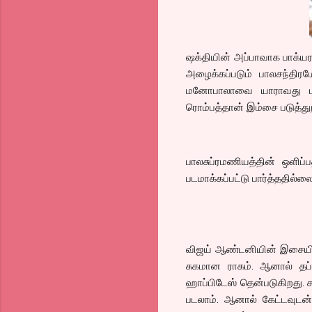
ஷக்தியின் அப்பாவாக பாக்யர
அழைக்கப்படும் பாலசந்திரம
மனோபாலாவை யாராவது படம
ரொம்பத்தான் இம்சை படுத்து
பாலசுப்ரமணியத்தின் ஒளிப்
படமாக்கப்பட்டு பார்த்ததில்லை
விஜய் ஆண்டனியின் இசையில்
சுகமான ராகம். ஆனால் தப
ஹாப்பிடேஸ் தென்படுகிறது. ச
படலாம். ஆனால் கேட்டவுடன