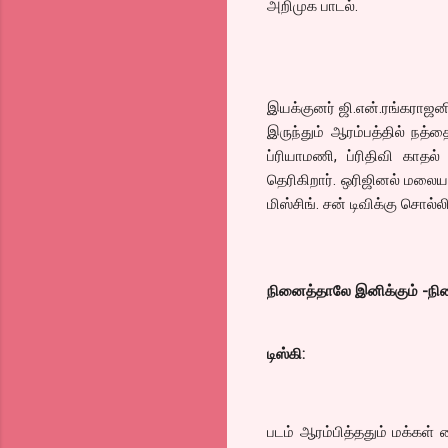
அறிமுக பாடல்.
இயக்குனர் ஜி.என்.ரங்கராஜனி
இருந்தும் ஆரம்பத்தில் நத்
ப்ரியாமணி, ப்ரிதிவி காதல் 
தெரிகிறார். ஒரிஜினல் மலையாள
மிஸ்சிங். சன் டிவிக்கு சொல
நினைத்தாலே இனிக்கும் -நின
டிஸ்கி:
படம் ஆரம்பித்ததும் மக்கள்