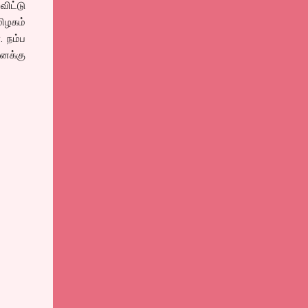
ிட்டு
மிழகம்
. நம்ப
னக்கு