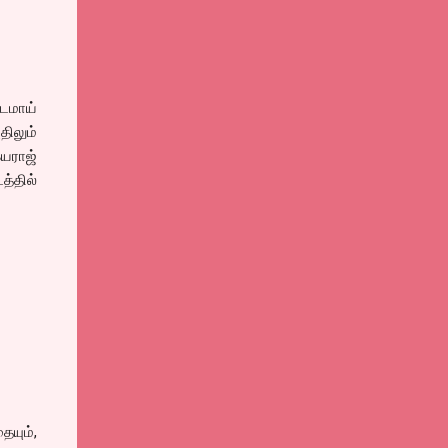
படமாய்
திலும்
்யராஜ்
த்தில்
ையும்,