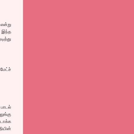
 என்று
 இந்த
ித்து
ேட்ச்
பாடல்
ுங்கு
்டாக்க
ியின்