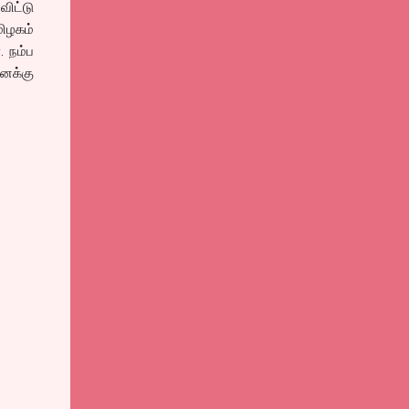
ிட்டு
மிழகம்
. நம்ப
னக்கு