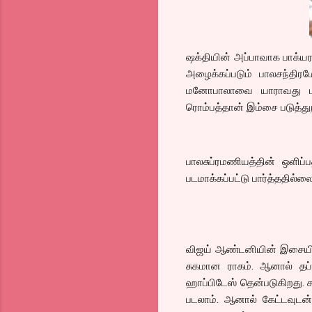
ஷக்தியின் அப்பாவாக பாக்யர
அழைக்கப்படும் பாலசந்திரம
மனோபாலாவை யாராவது படம
ரொம்பத்தான் இம்சை படுத்து
பாலசுப்ரமணியத்தின் ஒளிப்
படமாக்கப்பட்டு பார்த்ததில்லை
விஜய் ஆண்டனியின் இசையில்
சுகமான ராகம். ஆனால் தப
ஹாப்பிடேஸ் தென்படுகிறது. ச
படலாம். ஆனால் கேட்டவுடன