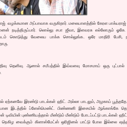
ாஜ். வழக்கமான அப்பாவாக வருகிறார். மலையாளத்தில் கேரள பாக்யராஜ்
ேனன் நடித்திருப்பார். லொல்லு சபா ஜீவா, இளவரசு எல்லோரும் ஓகே.
் கொடுத்து வேலைய பாக்க சொல்லுங்க.. ஒரே மாதிரி பேசி, நட
றாரு.
பதிவு தெளிவு. ஆனால் சமீபத்தில் இவ்வளவு மோசமாய் ஒரு புட்பால் ம
.
 ஏற்கனவே இரண்டு பாடல்கள் ஹிட். அல்லா பாடலும், அழகாய் பூத்ததே 
்பான இடத்தில் ப்ளேஸ்மெண்ட். பிண்ணனி இசையில் ஆங்காங்கே தெல
ன் டிவியின் புண்ணியத்தால் மீண்டும் மீண்டும் போடப்பட்டு பாடல்கள் ஹிட
் நெகிழ வைக்கும் கிளாஸ்மேட்ஸ் ஒரிஜினல் பாட்டு போல இல்லை ஷத்த