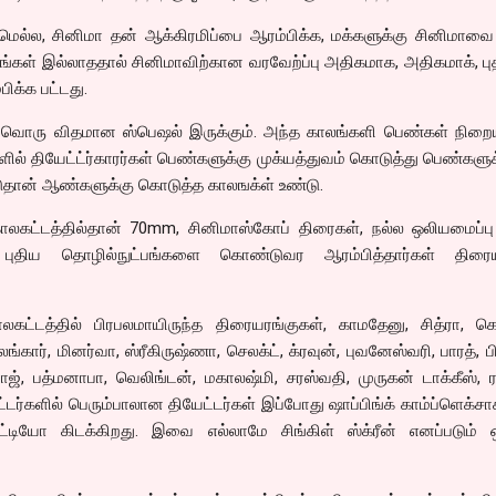
ு மெல்ல, சினிமா தன் ஆக்கிரமிப்பை ஆரம்பிக்க, மக்களுக்கு சினிமாவ
கள் இல்லாததால் சினிமாவிற்கான வரவேற்ப்பு அதிகமாக, அதிகமாக், பு
ிக்க பட்டது.
வ்வொரு விதமான ஸ்பெஷல் இருக்கும். அந்த காலங்களி பெண்கள் நிறைய
ளில் தியேட்ட்ர்காரர்கள் பெண்களுக்கு முக்யத்துவம் கொடுத்து பெண்கள
்டுதான் ஆண்களுக்கு கொடுத்த காலஙக்ள் உண்டு.
காலகட்டத்தில்தான் 70mm, சினிமாஸ்கோப் திரைகள், நல்ல ஒலியமைப்பு
 புதிய தொழில்நுட்பங்களை கொண்டுவர ஆரம்பித்தார்கள் திரைய
்டத்தில் பிரபலமாயிருந்த திரையரங்குகள், காமதேனு, சித்ரா, கெயி
ார், மினர்வா, ஸ்ரீகிருஷ்ணா, செலக்ட், க்ரவுன், புவனேஸ்வரி, பாரத், பி
ராஜ், பத்மனாபா, வெலிங்டன், மகாலஷ்மி, சரஸ்வதி, முருகன் டாக்கீஸ், ர
டர்களில் பெரும்பாலான தியேட்டர்கள் இப்போது ஷாப்பிங்க் காம்ப்ளெக்
டியோ கிடக்கிறது. இவை எல்லாமே சிங்கிள் ஸ்க்ரீன் எனப்படும் 