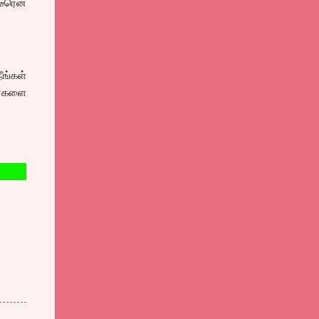
டீரென
ீங்கள்
ர்களை