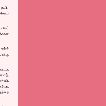
ை தவிர
திதாய்
 பேர்
ுக்கான
 உள்ள்
ரக்கு
ட்டி,
ரபாத்,
ாக்ஸி,
சாகவோ,
ஒற்றை