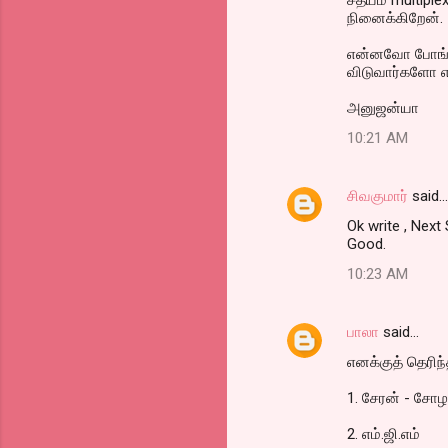
சத்யம் multipl
நினைக்கிறேன்.
என்னவோ போங்க, 
விடுவார்களோ எ
அனுஜன்யா
10:21 AM
சிவகுமார்
said…
Ok write , Next 
Good.
10:23 AM
பாலா
said…
எனக்குத் தெரிந
1. சேரன் - சோழ
2. எம்.ஜி.எம்