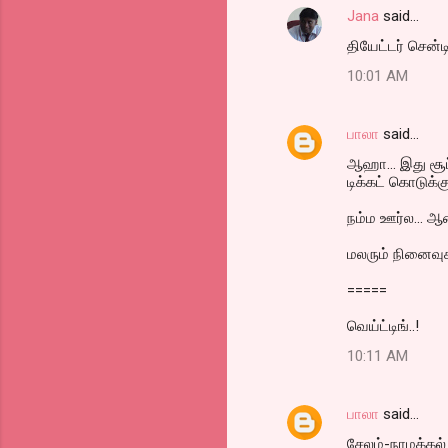
Jana
said…
C
தியேட்டர் சென்ட
o
10:01 AM
m
m
பாலா
said…
e
ஆஹா... இது சூப
n
டிக்கட் கொடுக்க
t
நம்ம ஊர்ல... ஆண
s
மலரும் நினைவு
=====
வெய்ட்டிங்..!
10:11 AM
பாலா
said…
சேலம்-நாமக்கல் 