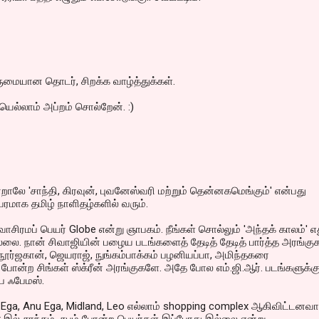
ுமையான தொடர், சிறக்க வாழ்த்துக்கள்.
ெல்லாம் அப்றம் சொல்றேன். :)
றாலே 'சாந்தி, கிரவுன், புவனேஸ்வரி மற்றும் தென்னகமெங்கும்' என்பது
பரமாக தமிழ் நாளிதழ்களில் வரும்.
வாசிரமப் பெயர் Globe என்று ஞாபகம். நீங்கள் சொல்லும் 'அந்தக் காலம்' எ
்லை. நான் சிவாஜியின் பழைய படங்களைத் தேடித் தேடித் பார்த்த அரங்கு
ூர்ஜகான், ஜெயராஜ், நுங்கம்பாக்கம் பழனியப்பா, அமிந்தகரை
போன்ற சிங்கள் ஸ்க்ரீன் அரங்குகளே. அதே போல எம்.ஜி.ஆர். படங்களுக்க
 ஃபேமஸ்.
Ega, Anu Ega, Midland, Leo எல்லாம் shopping complex ஆகிவிட்டனவ