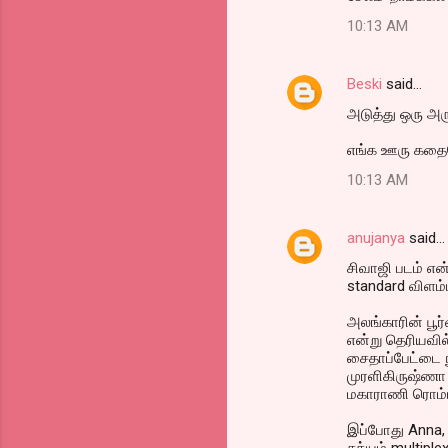
10:13 AM
Beski
said…
அடுத்து ஒரு அர
எங்க ஊரு கதைய
10:13 AM
anujanya
said…
சிவாஜி படம் என்
standard விளம்
அலங்காரின் பூர்
என்று தெரியவில
சைதாப்பேட்டை ந
முரளிகிருஷ்ணா 
மகாராணி ரொம்ப
இப்போது Anna, 