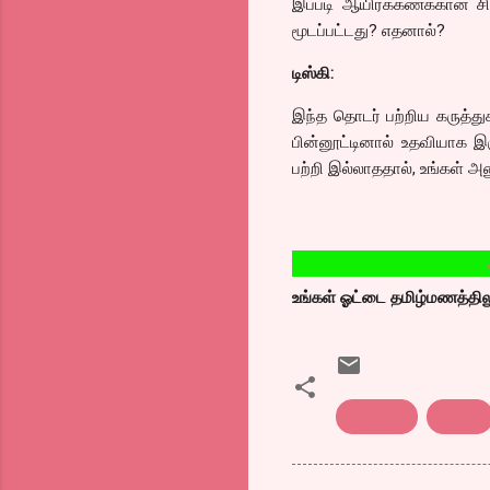
இப்படி ஆயிரக்கணக்கான சி
மூடப்பட்டது? எதனால்?
டிஸ்கி:
இந்த தொடர் பற்றிய கருத்துக
பின்னூட்டினால் உதவியாக 
பற்றி இல்லாததால், உங்கள் 
ஆதவன் தி
உங்கள் ஓட்டை தமிழ்மணத்திலும்
தியேட்டர்
தொடர்