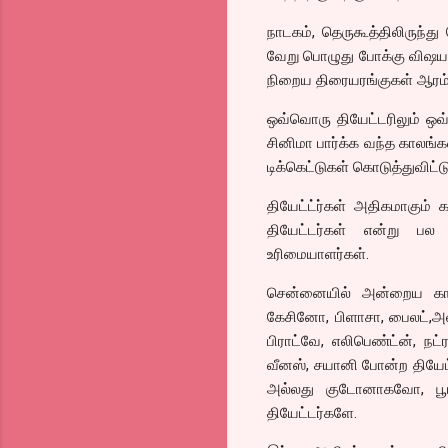
நாடகம், தெருகூத்திலிருந்த
வேறு பொழுது போக்கு விஷயங்
நிறைய திரையரங்குகள் ஆரம்ப
ஒவ்வொரு தியேட்டரிலும் ஒ
சினிமா பார்க்க வந்த காலங்க
டிக்கெட்டுகள் கொடுத்துவிட
தியேட்ட்ர்கள் அதிகமாகும் 
தியேட்டர்கள் என்று பல
உரிமையாளர்கள்.
சென்னையில் அன்றைய காலகட
கேசினோ, பிளாசா, பைலட்,அலங்க
பிராட்வே, எலிபெண்ட்ன், நட்
வீனஸ், சயானி போன்ற தியேட்
அல்லது குடோனாகவோ, பூட்
தியேட்டர்களே.