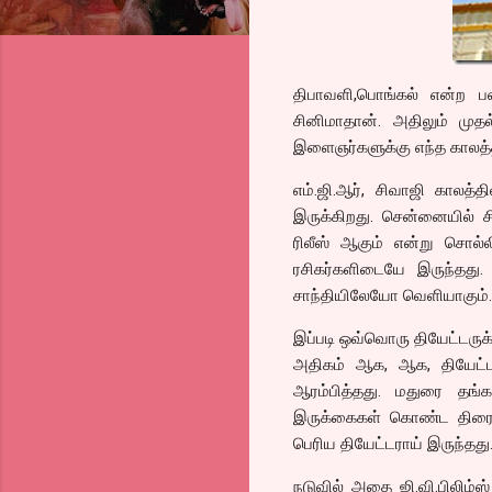
திபாவளி,பொங்கல் என்ற ப
சினிமாதான். அதிலும் முதல
இளைஞர்களுக்கு எந்த காலத்த
எம்.ஜி.ஆர், சிவாஜி காலத்
இருக்கிறது. சென்னையில் சி
ரிலீஸ் ஆகும் என்று சொல்ல
ரசிகர்களிடையே இருந்தது
சாந்தியிலேயோ வெளியாகும்.
இப்படி ஒவ்வொரு தியேட்டருக
அதிகம் ஆக, ஆக, தியேட்டர
ஆரம்பித்தது. மதுரை தங்க
இருக்கைகள் கொண்ட திரையர
பெரிய தியேட்டராய் இருந்தது
நடுவில் அதை ஜி.வி.பிலிம