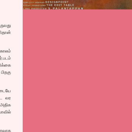
ருவது
ிதான்
 காலம்
்.படம்
பிக்கை
பிறகு
ளிடையே
டே வர
 அதிக
ாவில்
வளவாக