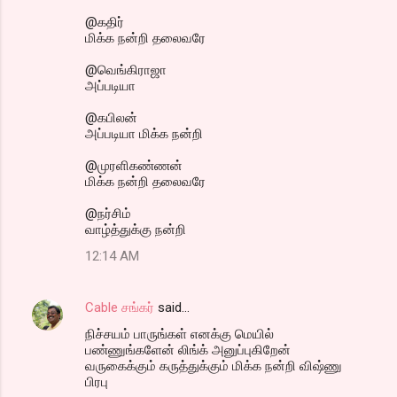
@கதிர்
மிக்க நன்றி தலைவரே
@வெங்கிராஜா
அப்படியா
@கபிலன்
அப்படியா மிக்க நன்றி
@முரளிகண்ணன்
மிக்க நன்றி தலைவரே
@நர்சிம்
வாழ்த்துக்கு நன்றி
12:14 AM
Cable சங்கர்
said…
நிச்சயம் பாருங்கள் எனக்கு மெயில்
பண்ணுங்களேன் லிங்க் அனுப்புகிறேன்
வருகைக்கும் கருத்துக்கும் மிக்க நன்றி விஷ்ணு
பிரபு