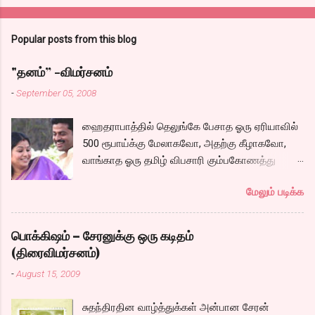
Popular posts from this blog
"தனம்” -விமர்சனம்
-
September 05, 2008
ஹைதராபாத்தில் தெலுங்கே பேசாத ஓரு ஏரியாவில்
500 ரூபாய்க்கு மேலாகவோ, அதற்கு கீழாகவோ,
வாங்காத ஓரு தமிழ் விபசாரி கும்பகோணத்து
அக்ரஹாரத்தின் வீட்டில் மருமகளாக
மேலும் படிக்க
வாழ்கைபடுகிறாள். அவளுடய வாழ்கை எப்படி
அமைந்தது? என்ற ஓரு நல்ல லைனை , சங்கீதா
தன்னுடய இடுப்பை சுழற்றி, சுழற்றி நடப்பதை போல்
பொக்கிஷம் – சேரனுக்கு ஒரு கடிதம்
சும்மா, சுத்தி, சுத்தி குழப்பி, நம்பமுடியாத
(திரைவிமர்சனம்)
திரைக்கதையால் சொதப்பி,சங்கீதாவை ஏதோ
-
August 15, 2009
ரஜினியை போல நினைத்து பில்டப் செய்வதும்,
அவரும் அதற்கு ஏற்றார் போல் ரஜினி பாஷா போல
சுதந்திரதின வாழ்த்துக்கள் அன்பான சேரன்
க்ளைமாக்ஸில் செய்வதும் கொஞ்சம் அல்ல