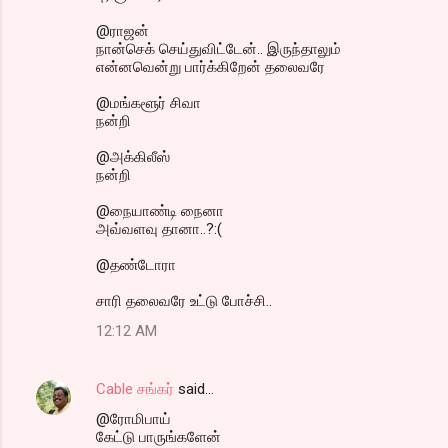
@ராஜன்
நான்செக் செய்துவிட்டேன்.. இருந்தாலும்
என்னவென்று பார்க்கிறேன் தலைவரே
@மங்களூர் சிவா
நன்றி
@அக்கிலீஸ்
நன்றி
@நையாண்டி நைனா
அவ்வளவு தானா..?:(
@தண்டோரா
சாரி தலைவரே உட்டு போச்சி..
12:12 AM
Cable சங்கர்
said…
@ரோமிபாய்
கேட்டு பாருங்களேன்