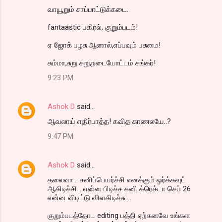
வாயூறும் சாப்பாட்டுக்கடை.
fantaastic பகிரல், குறும்படம்!
ஏ ஜோக் பழசு.ஆனால்,எப்பவும் பசுமை!
சும்மா,சுறு சுறு,நடையோட்டம் சங்கர்!
9:23 PM
Ashok D
said…
ஆவலாய் எதிர்பாத்த! கவித காணலயே..?
9:47 PM
Ashok D
said…
தலைவா... சனிப்பெயர்ச்சி எனக்கும் ஒர்க்கவுட்
ஆகிடிச்சி... என்ன பிடிச்ச சனி க்ரெக்டா செப் 26
என்ன விடிட்டு விளகிடிச்சு....
குறும்படத்தோட editing பத்தி ஏற்கனவே உங்கள