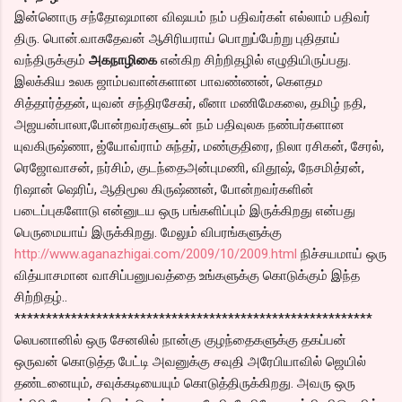
இன்னொரு சந்தோஷமான விஷயம் நம் பதிவர்கள் எல்லாம் பதிவர்
திரு. பொன்.வாசுதேவன் ஆசிரியராய் பொறுப்பேற்று புதிதாய்
வந்திருக்கும்
அகநாழிகை
என்கிற சிற்றிதழில் எழுதியிருப்பது.
இலக்கிய உலக ஜாம்பவான்களான பாவண்ணன், கெளதம
சித்தார்த்தன், யுவன் சந்திரசேகர், லீனா மணிமேகலை, தமிழ் நதி,
அஜயன்பாலா,போன்றவர்களுடன் நம் பதிவுலக நண்பர்களான
யுவகிருஷ்ணா, ஜ்யோவ்ராம் சுந்தர், மண்குதிரை, நிலா ரசிகன், சேரல்,
ரெஜோவாசன், நர்சிம், குடந்தைஅன்புமணி, விதூஷ், நேசமித்ரன்,
ரிஷான் ஷெரிப், ஆதிமூல கிருஷ்ணன், போன்றவர்களின்
படைப்புகளோடு என்னுடய ஒரு பங்களிப்பும் இருக்கிறது என்பது
பெருமையாய் இருக்கிறது. மேலும் விபரங்களுக்கு
http://www.aganazhigai.com/2009/10/2009.html
நிச்சயமாய் ஒரு
வித்யாசமான வாசிப்பனுபவத்தை உங்களுக்கு கொடுக்கும் இந்த
சிற்றிதழ்..
*********************************************************
லெபனானில் ஒரு சேனலில் நான்கு குழந்தைகளுக்கு தகப்பன்
ஒருவன் கொடுத்த பேட்டி அவனுக்கு சவுதி அரேபியாவில் ஜெயில்
தண்டனையும், சவுக்கடியையும் கொடுத்திருக்கிறது. அவரு ஒரு