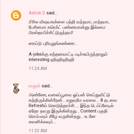
Ashok D
said…
//சில விஷயஙக்ளை பத்தி வந்தமா, பாத்தமா,
பேசினமா கரெக்ட் பண்ணமான்னு இல்லாம
பிரஸ்தாபிச்சிட்டுருந்தா//
ரைய்டு..புரியுதுங்கண்ணா...
A-jokeக்கு எத்தனவாட்டி படிச்சுயிருந்தாலும்
interesting ஹிஹிஹிஹி
11:24 AM
ராஜன்
said…
அண்ணே, வலைப்பூவை ஓப்பன் செய்துவிட்டு
கத்திருக்கின்றேன்... எதுவுமே வரலை.... 8 தடவை
Refreshம் கொடுத்தாச்சி..... இந்த டெம்ப்ளேடில்
ஏதோ தவறு இருக்கின்றது... Content பகுதி
ரொம்பவும் கீழே வருகின்றது... உடனே
கவனிக்கவும்....
11:33 AM