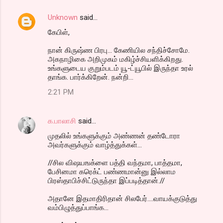
Unknown
said…
கேபிள்,
நான் கிருஷ்ண பிரபு... கேணியில சந்திச்சோமே.
அகநாழிகை அறிமுகம் மகிழ்ச்சியளிக்கிறது.
உங்களுடைய குறும்படம் யூ-ட்யூபில் இருந்தா உரல்
தாங்க. பார்க்கிறேன். நன்றி...
2:21 PM
க.பாலாசி
said…
முதலில் உங்களுக்கும் அண்ணன் தண்டோரா
அவர்களுக்கும் வாழ்த்துக்கள்...
//சில விஷயஙக்ளை பத்தி வந்தமா, பாத்தமா,
பேசினமா கரெக்ட் பண்ணமான்னு இல்லாம
பிரஸ்தாபிச்சிட்டுருந்தா இப்படித்தான்.//
அதானே இதமாதிரிதான் சிலபேர்....வாயக்குடுத்து
வம்பிழுத்துப்பாங்க...