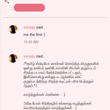
கொத்து பரோட்டா
kanagu
said…
C
me the first :)
o
10:43 AM
m
m
kanagu
said…
e
/*தமிழ் ஸ்டூடியோ காரர்கள் கொடுத்த விருதுகளில்
n
ஒன்று நண்பர் தண்டோராவின் சியர்ஸ் குறும்படம்
t
சிறந்த படமாய் தேர்ந்தெடுக்க பட்டதும்,
இன்னொன்று என்னுடய ஆக்ஸிடெண்ட்
s
குறும்படத்திற்கு சிறந்த எடிட்டிங் பரிசு பெற்றதும்
ஆகும்.*/
வாழ்த்துக்கள் அண்ணா.... :)
அதே போல் சிற்றிதழில் உங்களது எழுத்துக்கள்
வெளிவந்ததற்கும் வாழ்த்துக்கள்.. :)