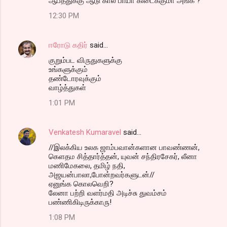
ஆபத்துக்கு ஆடு கால் பாயா கிடைக்குமா அங்க ?
12:30 PM
ஈரோடு கதிர்
said…
குறும்பட விருதுகளுக்கு
உங்களுக்கும்
தண்டோரவுக்கும்
வாழ்த்துகள்
1:01 PM
Venkatesh Kumaravel
said…
//இலக்கிய உலக ஜாம்பவான்களான பாவண்ணன்,
கெளதம சித்தார்த்தன், யுவன் சந்திரசேகர், லீனா
மணிமேகலை, தமிழ் நதி,
அஜயன்பாலா,போன்றவர்களுடன்//
ஏனுங்க கொலவெறி?
லேனா பற்றி வளர்மதி அடிச்சு துவம்சம்
பண்ணிகிடிருக்காரு!
1:08 PM