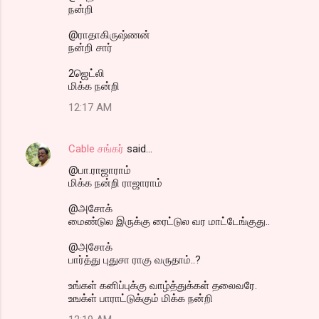
நன்றி
@ராதாகிருஷ்ணன்
நன்றி சார்
2ஜெட்லி
மிக்க நன்றி
12:17 AM
Cable சங்கர்
said…
@பா.ராஜாராம்
மிக்க நன்றி ராஜாராம்
@அசோக்
மைண்டுல இருக்கு ரைட்டுல வர மாட்டேங்குது..
@அசோக்
பார்த்து புதுசா ராகு வருதாம்..?
உங்கள் கனிப்புக்கு வாழ்த்துக்கள் தலைவரே.
உஙக்ள் பாராட்டுக்கும் மிக்க நன்றி