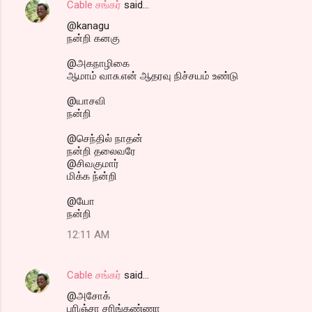
Cable சங்கர்
said…
@kanagu
நன்றி கனகு
@அகநாழிகை
ஆமாம் வாசு.என் ஆதரவு நிச்சயம் உண்டு
@யாசவி
நன்றி
@செந்தில் நாதன்
நன்றி தலைவரே
@சிவகுமார்
மிக்க ந்ன்றி
@யோ
நன்றி
12:11 AM
Cable சங்கர்
said…
@அசோக்
புரிஞ்சா சரிங்கண்ணா