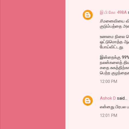
இ.பி.கோ 498A
s
//மனைவியை விவ
குடும்பத்தை அம
உணமை நிலை தெர
ஒட்டுமொத்த ஆண
போய்விட்டது.
இன்றைக்கு 99% 
நலன்களைத் தியா
சதை சுகத்திற்க
பெற்ற குழந்தை
12:00 PM
Ashok D
said…
என்னது பிரபல 
12:01 PM