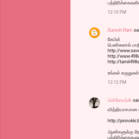
பத்திரிக்கைகளி
12:10 PM
Suresh Ram
sa
கேபிள்
பெண்களால் பாதி
http://www.save
http://www.498
http://tamil49
உங்கள் கருதுக
12:12 PM
பின்னோக்கி
sai
வித்தியாசமான ப
http://pinnokk
ஆண்களுக்கு நே
பத்திரிக்கைகளு