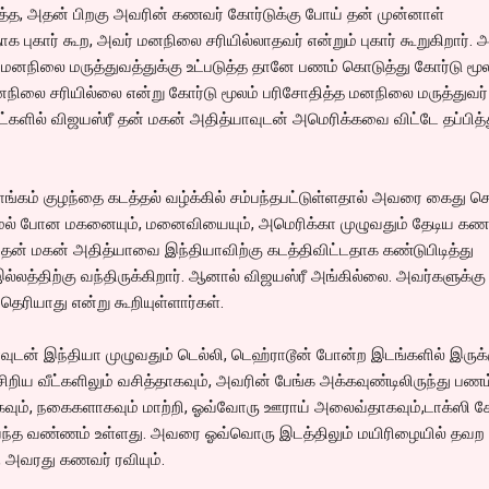
த்த, அதன் பிறகு அவரின் கணவர் கோர்டுக்கு போய் தன் முன்னாள்
புகார் கூற, அவர் மனநிலை சரியில்லாதவர் என்றும் புகார் கூறுகிறார். 
ை மனநிலை மருத்துவத்துக்கு உட்படுத்த தானே பணம் கொடுத்து கோர்டு மூ
மனநிலை சரியில்லை என்று கோர்டு மூலம் பரிசோதித்த மனநிலை மருத்துவர்
 நாட்களில் விஜயஸ்ரீ தன் மகன் அதித்யாவுடன் அமெரிக்கவை விட்டே தப்பித்
ங்கம் குழந்தை கடத்தல் வழ்க்கில் சம்பந்தபட்டுள்ளதால் அவரை கைது ச
ணாமல் போன மகனையும், மனைவியையும், அமெரிக்கா முழுவதும் தேடிய கண
ன் மகன் அதித்யாவை இந்தியாவிற்கு கடத்திவிட்டதாக கண்டுபிடித்து
லத்திற்கு வந்திருக்கிறார். ஆனால் விஜயஸ்ரீ அங்கில்லை. அவர்களுக்கு
ெரியாது என்று கூறியுள்ளார்கள்.
வுடன் இந்தியா முழுவதும் டெல்லி, டெஹ்ராடூன் போன்ற இடங்களில் இருக்
சிறிய வீட்களிலும் வசித்தாகவும், அவரின் பேங்க அக்கவுண்டிலிருந்து பணம
ும், நகைகளாகவும் மாற்றி, ஓவ்வோரு ஊராய் அலைவ்தாகவும்,டாக்ஸி கேப
ந்த வண்ணம் உள்ளது. அவரை ஓவ்வொரு இடத்திலும் மயிரிழையில் தவற
், அவரது கணவர் ரவியும்.