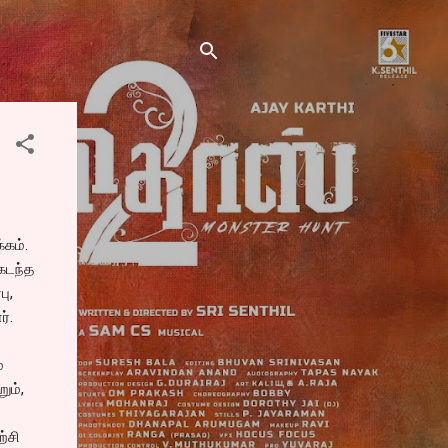
கம்.
கடந்த
ு,
்.
்
ும்,
்சி