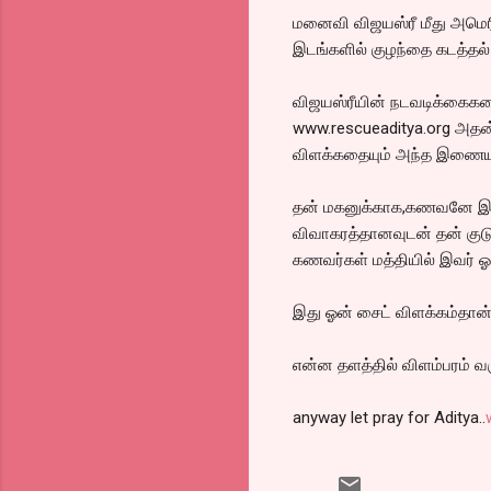
மனைவி விஜயஸ்ரீ மீது அமெரிக
இடங்களில் குழந்தை கடத்தல்
விஜயஸ்ரீயின் நடவடிக்க
www.rescueaditya.org அதன்
விளக்கதையும் அந்த இணையத
தன் மகனுக்காக,கணவனே இல்
விவாகரத்தானவுடன் தன் குடு
கணவர்கள் மத்தியில் இவர் 
இது ஓன் சைட் விளக்கம்தான்
என்ன தளத்தில் விளம்பரம் வர
anyway let pray for Aditya..