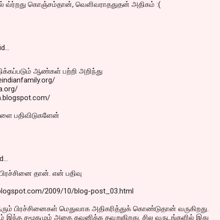
ல் வ்ர்றது கொஞ்சம்தான், வெளிவராததுதன் அதிகம் :(
id…
க்கப்படும் ஆண்கள் பற்றி அறிந்து
indianfamily.org/
a.org/
8a.blogspot.com/
ள்ளை பதிவிடுகளேன்
d…
ிரச்சினை தான். என் பதிவு
i.blogspot.com/2009/10/blog-post_03.html
ரும் பிரச்சினைகள் மெதுவாக அதிகரித்துக் கொண்டுதான் வருகிறது.
ம் இந்த சமூகமும் அதை கவனிக்க தவறுகிறது. சில வருடங்களில் இது