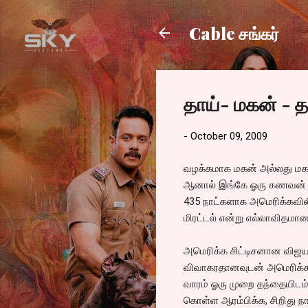
Cable சங்கர்
தாய்- மகன் - 
-
October 09, 2009
வழக்கமாக மகன் அல்லது மக
ஆனால் இங்கே ஓரு கணவன் த
435 நாட்களாக அமெரிக்கவிலிரு
மிரட்டல் என்று எல்லாவிதம
அமெரிக்க சிட்டிசனான விஜயஸ
விவாகரதானவுடன் அமெரிக்க க
வாரம் ஓரு முறை தந்தையிடம் 
கொள்ள ஆரம்பிக்க, சிறிது ந