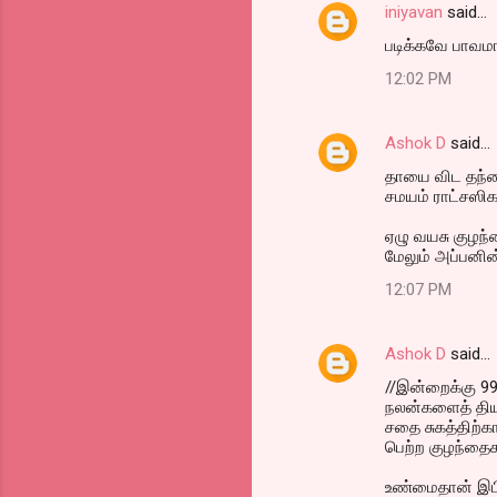
iniyavan
said…
படிக்கவே பாவமா
12:02 PM
Ashok D
said…
தாயை விட தந்தை
சமயம் ராட்சஸி
ஏழு வயசு குழந
மேலும் அப்பனின் 
12:07 PM
Ashok D
said…
//இன்றைக்கு 99
நலன்களைத் தியா
சதை சுகத்திற்க
பெற்ற குழந்தை
உண்மைதான் இப