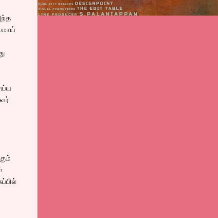
அந்த
லமாய்
து
ெய்ய
வர்
கும்
்
்பில்