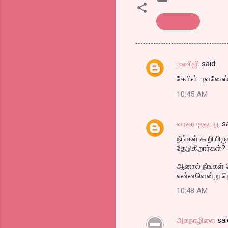
போராட்டம்.
மணிஜி
said…
C
கேபிள்..புவனேஸ்
o
10:45 AM
m
m
வரதராஜலு .பூ
sa
e
நீங்கள் கூறியிர
n
தேடுகிறார்கள்?
t
ஆனால் நீஙகள் 
s
என்னவென்று த
10:48 AM
அகநாழிகை
sai