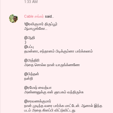
1:33 AM
Cable சங்கர்
said…
!@ரவிகுமார் திருப்பூர்
ஆமாமுங்கோ...
@ஆதி
:)
@பப்பு
தமன்னா, சந்தானம் பிடிக்கும்னா பார்க்கலாம்
@அத்திரி
அதை சொல்ல நான் யாருங்க்ணணே
@பித்தன்
நன்றி
@ரமேஷ் வைத்யா
அண்ணனுக்கு என் ஞாபகம் வந்திருச்சு
@சரவணக்குமார்
நான் முடிந்த வரை பார்க்க மாட்டேன். ஆனால் இந்த
படம் அதை கிளப்பி விட்டுவிட்டது.