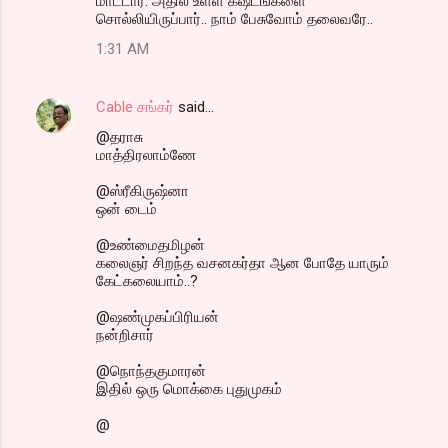
மாட்டார். அதில் உள்ள கஷடஙக்ளை
சொல்லியிருப்பார்.. நாம் பேசுவோம் தலைவரே..
1:31 AM
Cable சங்கர்
said…
@தராசு
மாத்திரலாம்ணே
@ஸ்ரீகிருஷ்னா
ஒன் டைம்
@உண்மைதமிழன்
கலைஞர் சிறந்த வசனகர்தா ஆன போதே யாரும்
கேட்கலையாம்..?
@ஷண்முகப்பிரியன்
நன்றிசார்
@நொந்தகுமாரன்
இதில் ஒரு மொக்கை புதுமுகம்
@