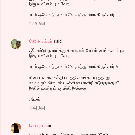
இதுல விளம்பரம் வேற.
படம் ஓகே. சந்தானம் வெளுத்து வாங்கிருக்கார்.
1:39 AM
Cable சங்கர்
said…
/இரண்டு ரூபாய்க்கு தினகரன் பேப்பர் வாங்கலாம் நு
இதுல விளம்பரம் வேற.
படம் ஓகே. சந்தானம் வெளுத்து வாங்கிருக்கார்.//
சிவா மனசுல சக்தி படத்தில எங்க பார்த்தாலும்
எல்லாரும் விகடன் படிக்கிறா மாதிரி எடுத்ததை விட
இதில் ஒண்றும் ஜாஸ்தி இல்லை.
ரமேஷ்
1:44 AM
kanagu
said…
நல்ல விமர்சனம் அண்ணா... உண்மையிலேயே