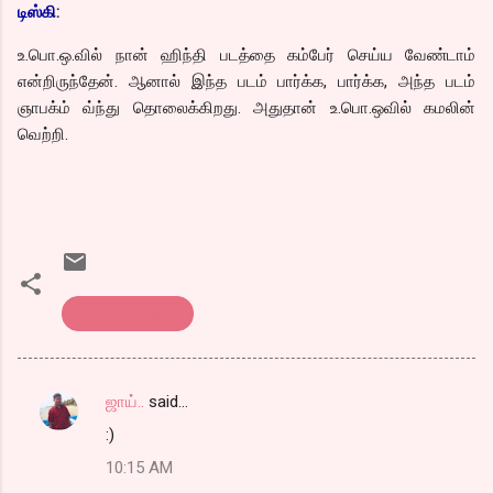
டிஸ்கி
:
உ.பொ.ஒ.வில் நான் ஹிந்தி படத்தை கம்பேர் செய்ய வேண்டாம்
என்றிருந்தேன். ஆனால் இந்த படம் பார்க்க, பார்க்க, அந்த படம்
ஞாபக்ம் வ்ந்து தொலைக்கிறது. அதுதான் உ.பொ.ஒவில் கமலின்
வெற்றி.
திரை விமர்சனம்
ஜாய்..
said…
C
:)
o
10:15 AM
m