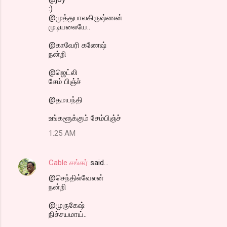
:)
@முத்துபாலகிருஷ்ணன்
முடியலையே..
@காவேரி கணேஷ்
நன்றி
@ஜெட்லி
சேம் பிஞ்ச்
@தமயந்தி
உங்களூக்கும் சேம்பிஞ்ச்
1:25 AM
Cable சங்கர்
said…
@செந்தில்வேலன்
நன்றி
@முருகேஷ்
நிச்சயமாய்..