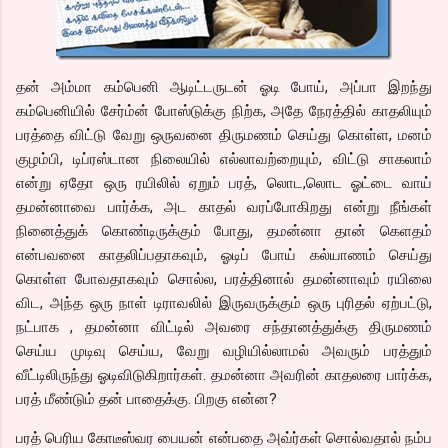
தன் அம்மா கம்பெனி ஆடிட்டருடன் ஓடி போய், அப்பா இறந்து
கம்பெனியில் சேர்ம்ன் போஸ்டுக்கு நிற்க, அதே நேரத்தில் காதலியும்
பரத்தை விட்டு வேறு ஒருவனை திருமணம் செய்து கொள்ள, மனம்
குழம்பி, டிப்ரஸ்டான நிலையில் எல்லாவற்றையும், விட்டு சாகலாம்
என்று ஏதோ ஒரு ரயிலில் ஏறும் பரத், லொட,லொட ஓட்டை வாய்
தமன்னாவை பார்க்க, அட காதல் வரப்போகிறது என்று நீங்கள்
நினைத்துக் கொண்டிருக்கும் போது, தமன்னா தான் கெளதம்
என்பவனை காதலிப்பதாகவும், ஓடிப் போய் கல்யாணம் செய்து
கொள்ள போவதாகவும் சொல்ல, பரத்தினால் தமன்னாவும் ரயிலை
விட, அந்த ஒரு நாள் டிராவலில் இருவருக்கும் ஒரு புரிதல் ஏற்பட்டு,
நட்பாக , தமன்னா விட்டில் அவரை சந்தானத்துக்கு திருமணம்
செய்ய முடிவு செய்ய, வேறு வழியில்லாமல் அவரும் பரத்தும்
வீட்டிலிருந்து ஓடிவிடுகிறார்கள். தமன்னா அவரின் காதலரை பார்க்க,
பரத் மீண்டும் தன் பாதைக்கு. பிறகு என்ன?
பரத் பெரிய கோடீஸ்வர பையன் என்பதை அவ்ர்கள் சொல்வதால் நம்ப