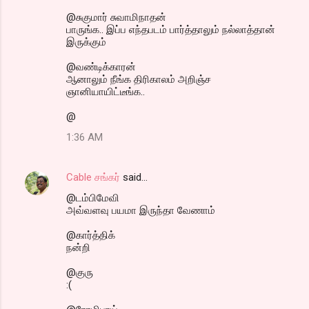
@சுகுமார் சுவாமிநாதன்
பாருங்க.. இப்ப எந்தபடம் பார்த்தாலும் நல்லாத்தான்
இருக்கும்
@வண்டிக்காரன்
ஆனாலும் நீங்க திரிகாலம் அறிஞ்ச
ஞானியாயிட்டீங்க..
@
1:36 AM
Cable சங்கர்
said…
@டம்பிமேவி
அவ்வளவு பயமா இருந்தா வேணாம்
@கார்த்திக்
நன்றி
@குரு
:(