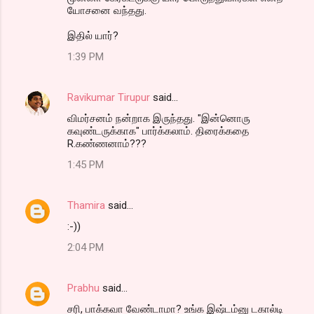
யோசனை வந்தது.
இதில் யார்?
1:39 PM
Ravikumar Tirupur
said…
விமர்சனம் நன்றாக இருந்தது. "இன்னொரு
கவுண்டருக்காக" பார்க்கலாம். திரைக்கதை
R.கண்ணனாம்???
1:45 PM
Thamira
said…
:-))
2:04 PM
Prabhu
said…
சரி, பாக்கவா வேண்டாமா? உங்க இஷ்டம்னு டகால்டி