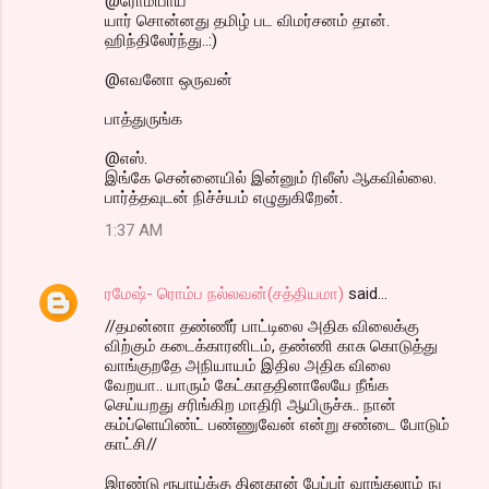
@ரோமிபாய்
யார் சொன்னது தமிழ் பட விமர்சனம் தான்.
ஹிந்திலேர்ந்து..:)
@எவனோ ஒருவன்
பாத்துருங்க
@எஸ்.
இங்கே சென்னையில் இன்னும் ரிலீஸ் ஆகவில்லை.
பார்த்தவுடன் நிச்ச்யம் எழுதுகிறேன்.
1:37 AM
ரமேஷ்- ரொம்ப நல்லவன்(சத்தியமா)
said…
//தமன்னா தண்ணீர் பாட்டிலை அதிக விலைக்கு
விற்கும் கடைக்காரனிடம், தண்ணி காசு கொடுத்து
வாங்குறதே அநியாயம் இதில அதிக விலை
வேறயா.. யாரும் கேட்காததினாலேயே நீங்க
செய்யறது சரிங்கிற மாதிரி ஆயிருச்சு.. நான்
கம்ப்ளெயிண்ட் பண்ணுவேன் என்று சண்டை போடும்
காட்சி//
இரண்டு ரூபாய்க்கு தினகரன் பேப்பர் வாங்கலாம் நு