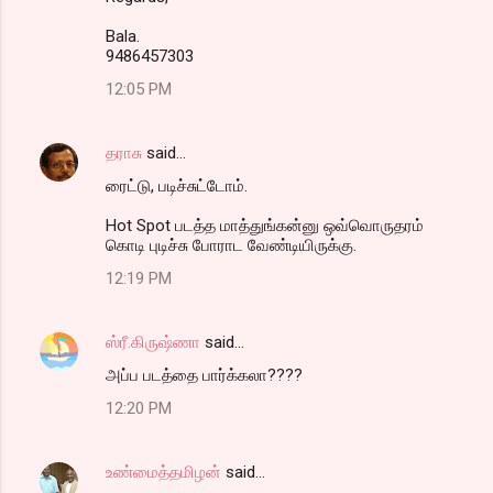
Bala.
9486457303
12:05 PM
தராசு
said…
ரைட்டு, படிச்சுட்டோம்.
Hot Spot படத்த மாத்துங்கன்னு ஒவ்வொருதரம்
கொடி புடிச்சு போராட வேண்டியிருக்கு.
12:19 PM
ஸ்ரீ.கிருஷ்ணா
said…
அப்ப படத்தை பார்க்கலா????
12:20 PM
உண்மைத்தமிழன்
said…