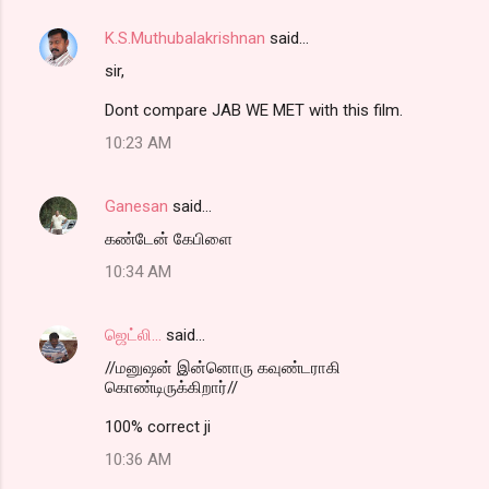
m
K.S.Muthubalakrishnan
said…
e
sir,
n
t
Dont compare JAB WE MET with this film.
s
10:23 AM
Ganesan
said…
கண்டேன் கேபிளை
10:34 AM
ஜெட்லி...
said…
//மனுஷன் இன்னொரு கவுண்டராகி
கொண்டிருக்கிறார்//
100% correct ji
10:36 AM