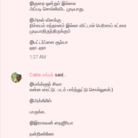
@குறை ஒன்றும் இல்லை
அப்படி சொல்லிவிட முடியாது..
@அகல் விளக்கு
நிச்சயம் சந்தானம் இல்லா விட்டால் பெரிசாய் உட்கார
முடியாதிருந்திருக்கும்
@பட்டர்ப்ளை சூர்யா
ஹா..ஹா
1:27 AM
Cable சங்கர்
said…
@மங்க்ளூர் சிவா
என்ன ரைட்டு.. படம் பார்த்துட்டு சொல்லுஙக்:)
@அக்கீலீஸ்
பாருங்க..
@இராகவன் நைஜீரியா
நன்றிண்ணே