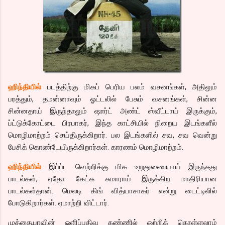
ஹிந்தியில்
படத்திற்கு மிகப் பெரிய பலம் வசனங்கள், அதிலும்
பரத்தும், தமன்னாவும் ஓட்டலில் பேசும் வசனங்கள், சின்ன
சின்னதாய் இருந்தாலும் ஷார்ட் அண்ட் ஸ்வீட்டாய் இருக்கும்,
ப்ட்டுக்கோட்டை பிரபாகர், இந்த காட்சியில் நிறைய இடங்களீல்
மொழிமாற்றம் செய்திருக்கிறார். பல இடங்களில் சவ, சவ வென்று
பேசிக் கொண்டேயிருக்கிறார்கள். காரணம் மொழிமாற்றம்.
ஹிந்தியில்
இப்ப்ட வெற்றிக்கு மிக உறுதுணையாய் இருந்தது
பாடல்கள், ஏதோ கேட்க சுமாராய் இருக்கிற மாதிரியான
பாடல்கள்தான். மெலடி கிங் வித்யாசாகர் என்று டைட்டிலில்
போடுகிறார்கள். ஏமாற்றி விட்டார்.
முத்தையாவின் ஒளிப்பதிவு கண்ணில் ஒற்றிக் கொள்ளலாம்