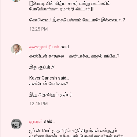
[[[மெலடி கிங் வித்யாசாகர் என்று டைட்டிலில்
போடுகிறார்கள். ஏமாற்றி விட்டார்.]]]
கொடுமை..! இதையெல்லாம் கேட்பாரே இல்லையா..?
12:25 PM
ஷண்முகப்ரியன்
said…
கண்டேன் காதலை – கண்டாச்சு.. காதல் எங்கே..?
இது சூப்பர்.//
KaveriGanesh said...
கண்டேன் கேபிளை//
இது அதனினும் சூப்பர்.
12:45 PM
குமரன்
said…
ஜப் வி மெட் ஐ தமிழில் எடுக்கிறார்கள் என்றதும்...
முன்னா கேரக்டருக்கு யார் பொருந்துவார்கள் என்ற