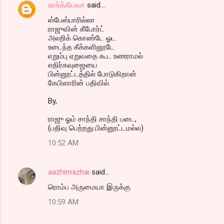
கார்க்கிபவா
said…
ஸ்பேஸ்பாரில்லா
ராஜுவின் கீபோர்ட்
அலறிக் கொண்டே ஓட
உடைந்த கீக்களினூடே
எறும்பு ஏறுவதை கூட உணராமல்
எதிர்கவுஜையை
பின்னூட்டத்தில் போடுகிறான்
கேபிளாரின் பதிவில்.
By,
ராஜு ஓம் சாந்தி சாந்தி படை,
(பதிவு பெற்றது.பின்னூட்டமல்ல)
10:52 AM
aazhimazhai
said…
ரொம்ப அருமையா இருக்கு
10:59 AM