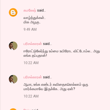
கமலேஷ்
said…
வாழ்த்துக்கள்..
மிக அழகு..
9:49 AM
பரிசல்காரன்
said…
ஈரோட்டுலேர்ந்து உம்மை உயிரோட விட்டோம்ல... அது
எங்க தப்புதான்!
10:22 AM
பரிசல்காரன்
said…
ஆமா, உங்க எண்டர் கவிதைகளெல்லாம் ஒரு
மார்க்கமாவே இருக்கே.. அது ஏன்?
10:22 AM