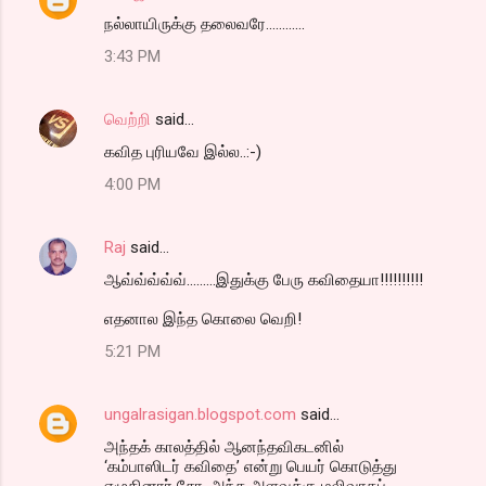
நல்லாயிருக்கு தலைவரே............
3:43 PM
வெற்றி
said…
கவித புரியவே இல்ல..:-)
4:00 PM
Raj
said…
ஆவ்வ்வ்வ்வ்.........இதுக்கு பேரு கவிதையா!!!!!!!!!!
எதனால இந்த கொலை வெறி!
5:21 PM
ungalrasigan.blogspot.com
said…
அந்தக் காலத்தில் ஆனந்தவிகடனில்
‘கம்பாஸிடர் கவிதை’ என்று பெயர் கொடுத்து
எழுதினார் சோ. அந்த அளவுக்கு மலிவாகப்