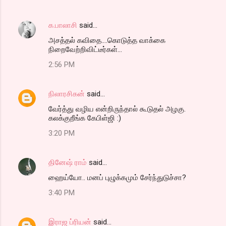
க.பாலாசி
said…
அசத்தல் கவிதை....கொடுத்த வாக்கை
நிறைவேற்றிவிட்டீர்கள்...
2:56 PM
நிலாரசிகன்
said…
வேர்த்து வழிய என்றிருந்தால் கூடுதல் அழகு.
கலக்குறீங்க கேபிள்ஜி :)
3:20 PM
தினேஷ் ராம்
said…
ஹைய்யோ.. மனப் புழுக்கமும் சேர்ந்துடுச்சா?
3:40 PM
இராஜ ப்ரியன்
said…