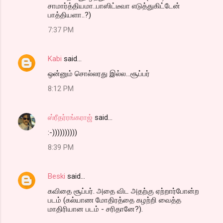
சாமார்த்தியமா..பாஸிட்டீவா எடுத்துகிட்டேன்
பாத்தியளா..?)
7:37 PM
Kabi
said…
ஒன்னும் சொல்லரது இல்ல...சூப்பர்
8:12 PM
ஸ்ரீதர்ரங்கராஜ்
said…
:-))))))))))
8:39 PM
Beski
said…
கவிதை சூப்பர். அதை விட அதற்கு ஏற்றார்போன்ற
படம் (கல்யாண மோதிரத்தை கழற்றி வைத்த
மாதிரியான படம் - சரிதானே?).