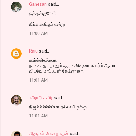
Ganesan
said…
ஒத்துக்குறேன்.
நீங்க கவிஞர் என்று
11:00 AM
Raju
said…
கார்க்கிண்ணா,
நடக்காது.. நானும் ஒரு கவிஞனா ஃபார்ம் ஆகாம
விடவே மாட்டேன் கேபிளாரை.
11:01 AM
ஈரோடு கதிர்
said…
நிஜம்ம்ம்ம்ம்ம்மா நல்லாயிருக்கு
11:01 AM
ஆரூரன் விசுவநாதன்
said…