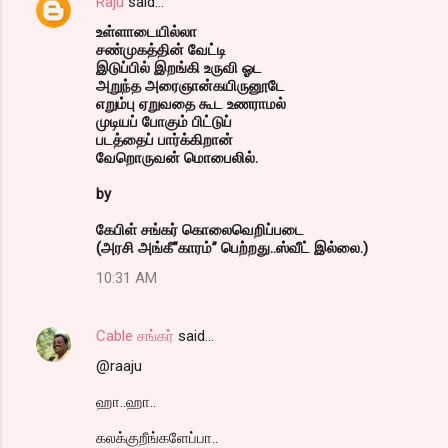
Raju
said…
உள்ளாடையில்லா
சண்முகத்தின் வேட்டி
இடுப்பில் இறங்கி உருவி ஓட
அறுந்த அரைஞான்கயிருனூடே
எறும்பு ஏறுவதை கூட உணராமல்
முடியப் போகும் பிட்டுப்
படத்தைப் பார்க்கிறான்
வேறொருவன் மொபைலில்.
by
கேபிள் சங்கர் கொலைவெறிப்படை
(அரசி அங்கீ”காரம்” பெற்றது..ஸ்வீட் இல்லை.)
10:31 AM
Cable சங்கர்
said…
@raaju
ஹா..ஹா..
கலக்குறீங்களேப்பா..