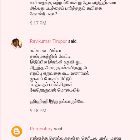
கவிதைக்கு ஏற்றார்போன்று தேடி ஏடுத்தீர்களா
அல்லது படத்தைப் பார்த்ததும் கவிதை
தோன்றியதா?
9:17 PM
Ravikumar Tirupur
said…
உள்ளாடையில்லா
சண்முகத்தின் வேட்டி
இடுப்பில் இறங்கி உருவி ஓட
அறுந்த அரைஞான்கயிருனூடே
எறும்பு ஏறுவதை கூட உணராமல்
முடியப் போகும் பிட்டுப்
படத்தைப் பார்க்கிறான்
வேறொருவன் மொபைலில்.
ஹிஹிஹி!இது நல்லாருக்கே.
9:18 PM
Romeoboy
said…
என்னத்த சொல்லுறதுன்னு தெரியல பாஸ்.. மனசு