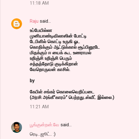
11:18 AM
Raju
said…
உப்பேயில்லா
முனியாண்டிவிலாஸின் போட்டி
டேபிளில் கொட்டி உருகி ஓட
கொதிக்கும் ஆட்டுக்கால் சூப்பினூடே
மிதக்கும் ஈ யைக் கூட உணராமல்
உறிஞ்சி உறிஞ்சி பெரும்
சத்தத்தோடு குடிக்கிறான்
வேறொருவன் காசில்.
by
கேபிள் சங்கர் கொலைவெறிப்படை
(அரசி அங்கீ”காரம்” பெற்றது..ஸ்வீட் இல்லை.)
11:21 AM
பூங்குன்றன்.வே
said…
ரெடி...ஜூட்.. :)