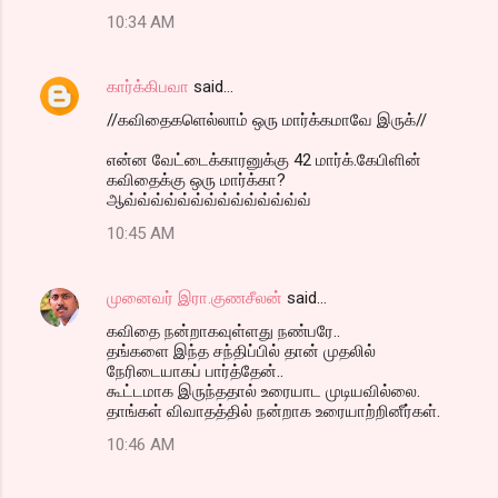
10:34 AM
கார்க்கிபவா
said…
//கவிதைகளெல்லாம் ஒரு மார்க்கமாவே இருக்//
என்ன வேட்டைக்காரனுக்கு 42 மார்க்.கேபிளின்
கவிதைக்கு ஒரு மார்க்கா?
ஆவ்வ்வ்வ்வ்வ்வ்வ்வ்வ்வ்வ்வ்வ்
10:45 AM
முனைவர் இரா.குணசீலன்
said…
கவிதை நன்றாகவுள்ளது நண்பரே..
தங்களை இந்த சந்திப்பில் தான் முதலில்
நேரிடையாகப் பார்த்தேன்..
கூட்டமாக இருந்ததால் உரையாட முடியவில்லை.
தாங்கள் விவாதத்தில் நன்றாக உரையாற்றினீர்கள்.
10:46 AM