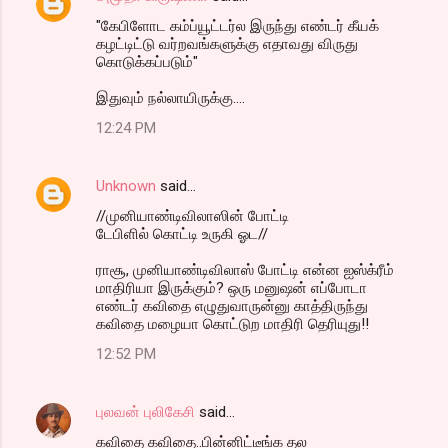
"கேபிளோட கம்ப்யூட்டர்ல இருந்து எண்டர் கீயக்
கழட்டிட்டு வர்றவங்களுக்கு எதாவது விருது
கொடுக்கப்படும்"
இதுவும் நல்லாயிருக்கு....
12:24 PM
Unknown
said…
//முனியாண்டிவிலாஸின் போட்டி
டேபிளில் கொட்டி உருகி ஓட//
ராசூ, முனியாண்டிவிலாஸ் போட்டி என்ன ஐஸ்க்ரீம்
மாதிரியா இருக்கும்? ஒரு மனுஷன் எப்போடா
எண்டர் கவிதை எழுதுவாருன்னு காத்திருந்து
கவிதை மழையா கொட்டுற மாதிரி தெரியுது!!
12:52 PM
புலவன் புலிகேசி
said…
கவிதை கவிதை..பின்னிட்டீங்க தல