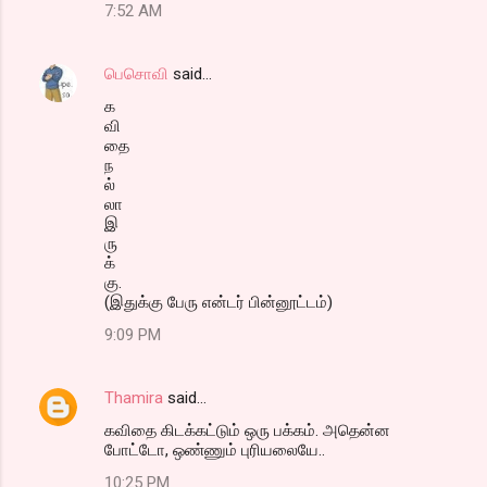
7:52 AM
பெசொவி
said…
க
வி
தை
ந
ல்
லா
இ
ரு
க்
கு.
(இதுக்கு பேரு என்டர் பின்னூட்டம்)
9:09 PM
Thamira
said…
கவிதை கிடக்கட்டும் ஒரு பக்கம். அதென்ன
போட்டோ, ஒண்ணும் புரியலையே..
10:25 PM