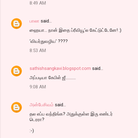
t
8:49 AM
s
பாலா
said…
ஹையா... நான் இதை ப்ரீவியூ’ல கேட்டுட்டேனே! :)
‘வியர்துவழிய’ ????
8:53 AM
sathishsangkavi.blogspot.com
said…
அப்படியா கேபிள் ஜீ...........
9:08 AM
அன்பேசிவம்
said…
தல எப்ப வந்திங்க? அதுக்குள்ள இரு எண்டர்
டெரரா?
:-)