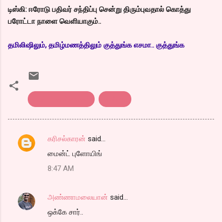
டிஸ்கி: ஈரோடு பதிவர் சந்திப்பு சென்று திரும்புவதால் கொத்து
பரோட்டா நாளை வெளியாகும்..
தமிலிஷிலும், தமிழ்மணத்திலும் குத்துங்க எசமா.. குத்துங்க
எண்டர் கவிதைகள்
கவிதை
க‌ரிச‌ல்கார‌ன்
said…
C
மைன்ட் புளோயிங்
o
8:47 AM
m
m
அண்ணாமலையான்
said…
e
ஒக்கே சார்..
n