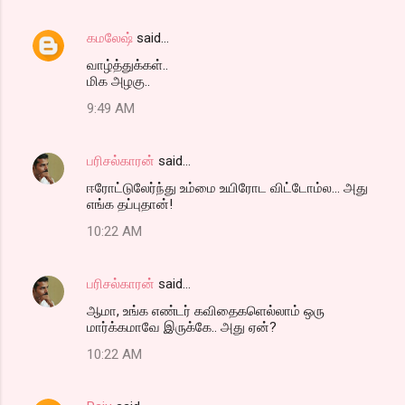
கமலேஷ்
said…
வாழ்த்துக்கள்..
மிக அழகு..
9:49 AM
பரிசல்காரன்
said…
ஈரோட்டுலேர்ந்து உம்மை உயிரோட விட்டோம்ல... அது
எங்க தப்புதான்!
10:22 AM
பரிசல்காரன்
said…
ஆமா, உங்க எண்டர் கவிதைகளெல்லாம் ஒரு
மார்க்கமாவே இருக்கே.. அது ஏன்?
10:22 AM