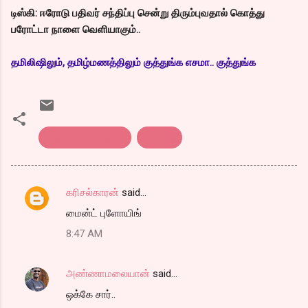
டிஸ்கி: ஈரோடு பதிவர் சந்திப்பு சென்று திரும்புவதால் கொத்து
பரோட்டா நாளை வெளியாகும்..
தமிலிஷிலும், தமிழ்மணத்திலும் குத்துங்க எசமா.. குத்துங்க
எண்டர் கவிதைகள்
கவிதை
க‌ரிச‌ல்கார‌ன்
said…
C
மைன்ட் புளோயிங்
o
8:47 AM
m
m
அண்ணாமலையான்
said…
e
ஒக்கே சார்..
n