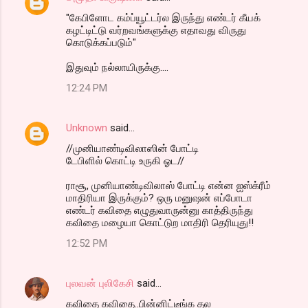
"கேபிளோட கம்ப்யூட்டர்ல இருந்து எண்டர் கீயக்
கழட்டிட்டு வர்றவங்களுக்கு எதாவது விருது
கொடுக்கப்படும்"
இதுவும் நல்லாயிருக்கு....
12:24 PM
Unknown
said…
//முனியாண்டிவிலாஸின் போட்டி
டேபிளில் கொட்டி உருகி ஓட//
ராசூ, முனியாண்டிவிலாஸ் போட்டி என்ன ஐஸ்க்ரீம்
மாதிரியா இருக்கும்? ஒரு மனுஷன் எப்போடா
எண்டர் கவிதை எழுதுவாருன்னு காத்திருந்து
கவிதை மழையா கொட்டுற மாதிரி தெரியுது!!
12:52 PM
புலவன் புலிகேசி
said…
கவிதை கவிதை..பின்னிட்டீங்க தல