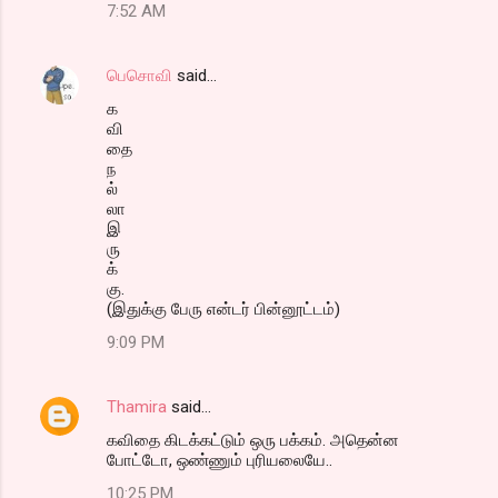
7:52 AM
பெசொவி
said…
க
வி
தை
ந
ல்
லா
இ
ரு
க்
கு.
(இதுக்கு பேரு என்டர் பின்னூட்டம்)
9:09 PM
Thamira
said…
கவிதை கிடக்கட்டும் ஒரு பக்கம். அதென்ன
போட்டோ, ஒண்ணும் புரியலையே..
10:25 PM