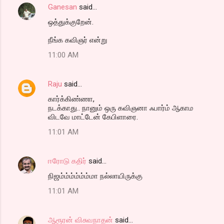
Ganesan
said…
ஒத்துக்குறேன்.
நீங்க கவிஞர் என்று
11:00 AM
Raju
said…
கார்க்கிண்ணா,
நடக்காது.. நானும் ஒரு கவிஞனா ஃபார்ம் ஆகாம
விடவே மாட்டேன் கேபிளாரை.
11:01 AM
ஈரோடு கதிர்
said…
நிஜம்ம்ம்ம்ம்ம்மா நல்லாயிருக்கு
11:01 AM
ஆரூரன் விசுவநாதன்
said…