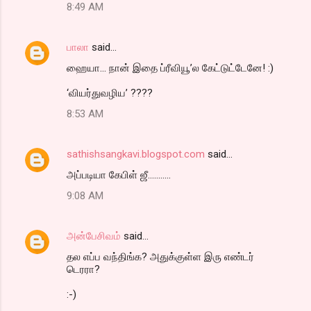
t
8:49 AM
s
பாலா
said…
ஹையா... நான் இதை ப்ரீவியூ’ல கேட்டுட்டேனே! :)
‘வியர்துவழிய’ ????
8:53 AM
sathishsangkavi.blogspot.com
said…
அப்படியா கேபிள் ஜீ...........
9:08 AM
அன்பேசிவம்
said…
தல எப்ப வந்திங்க? அதுக்குள்ள இரு எண்டர்
டெரரா?
:-)