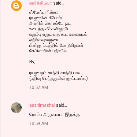
கார்க்கிபவா
said…
ஸ்பேஸ்பாரில்லா
ராஜுவின் கீபோர்ட்
அலறிக் கொண்டே ஓட
உடைந்த கீக்களினூடே
எறும்பு ஏறுவதை கூட உணராமல்
எதிர்கவுஜையை
பின்னூட்டத்தில் போடுகிறான்
கேபிளாரின் பதிவில்.
By,
ராஜு ஓம் சாந்தி சாந்தி படை,
(பதிவு பெற்றது.பின்னூட்டமல்ல)
10:52 AM
aazhimazhai
said…
ரொம்ப அருமையா இருக்கு
10:59 AM