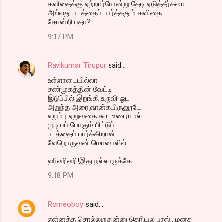
கவிதைக்கு ஏற்றார்போன்று தேடி ஏடுத்தீர்களா
அல்லது படத்தைப் பார்த்ததும் கவிதை
தோன்றியதா?
9:17 PM
Ravikumar Tirupur
said…
உள்ளாடையில்லா
சண்முகத்தின் வேட்டி
இடுப்பில் இறங்கி உருவி ஓட
அறுந்த அரைஞான்கயிருனூடே
எறும்பு ஏறுவதை கூட உணராமல்
முடியப் போகும் பிட்டுப்
படத்தைப் பார்க்கிறான்
வேறொருவன் மொபைலில்.
ஹிஹிஹி!இது நல்லாருக்கே.
9:18 PM
Romeoboy
said…
என்னத்த சொல்லுறதுன்னு தெரியல பாஸ்.. மனசு