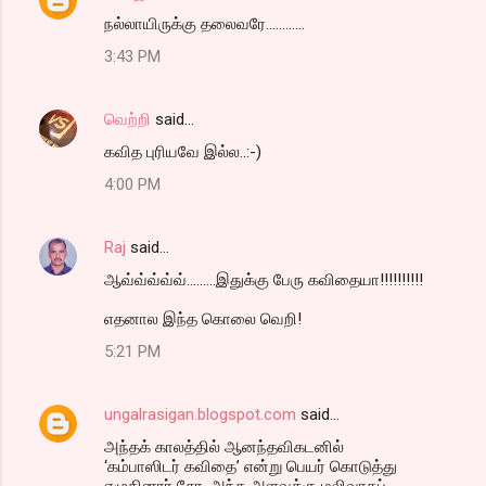
நல்லாயிருக்கு தலைவரே............
3:43 PM
வெற்றி
said…
கவித புரியவே இல்ல..:-)
4:00 PM
Raj
said…
ஆவ்வ்வ்வ்வ்.........இதுக்கு பேரு கவிதையா!!!!!!!!!!
எதனால இந்த கொலை வெறி!
5:21 PM
ungalrasigan.blogspot.com
said…
அந்தக் காலத்தில் ஆனந்தவிகடனில்
‘கம்பாஸிடர் கவிதை’ என்று பெயர் கொடுத்து
எழுதினார் சோ. அந்த அளவுக்கு மலிவாகப்