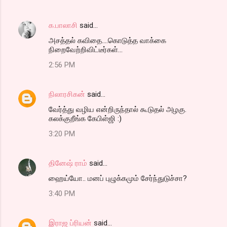
க.பாலாசி
said…
அசத்தல் கவிதை....கொடுத்த வாக்கை
நிறைவேற்றிவிட்டீர்கள்...
2:56 PM
நிலாரசிகன்
said…
வேர்த்து வழிய என்றிருந்தால் கூடுதல் அழகு.
கலக்குறீங்க கேபிள்ஜி :)
3:20 PM
தினேஷ் ராம்
said…
ஹைய்யோ.. மனப் புழுக்கமும் சேர்ந்துடுச்சா?
3:40 PM
இராஜ ப்ரியன்
said…