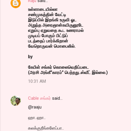
Raju
said…
உள்ளாடையில்லா
சண்முகத்தின் வேட்டி
இடுப்பில் இறங்கி உருவி ஓட
அறுந்த அரைஞான்கயிருனூடே
எறும்பு ஏறுவதை கூட உணராமல்
முடியப் போகும் பிட்டுப்
படத்தைப் பார்க்கிறான்
வேறொருவன் மொபைலில்.
by
கேபிள் சங்கர் கொலைவெறிப்படை
(அரசி அங்கீ”காரம்” பெற்றது..ஸ்வீட் இல்லை.)
10:31 AM
Cable சங்கர்
said…
@raaju
ஹா..ஹா..
கலக்குறீங்களேப்பா..