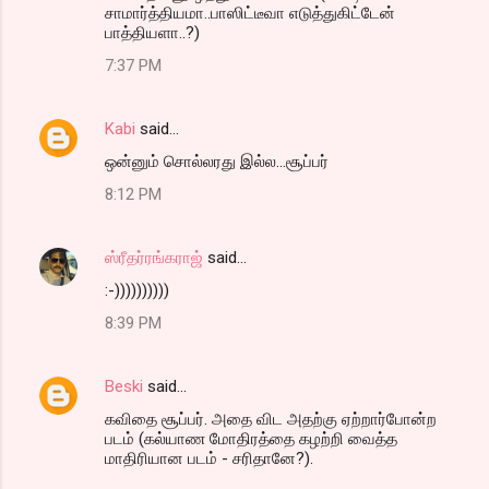
சாமார்த்தியமா..பாஸிட்டீவா எடுத்துகிட்டேன்
பாத்தியளா..?)
7:37 PM
Kabi
said…
ஒன்னும் சொல்லரது இல்ல...சூப்பர்
8:12 PM
ஸ்ரீதர்ரங்கராஜ்
said…
:-))))))))))
8:39 PM
Beski
said…
கவிதை சூப்பர். அதை விட அதற்கு ஏற்றார்போன்ற
படம் (கல்யாண மோதிரத்தை கழற்றி வைத்த
மாதிரியான படம் - சரிதானே?).