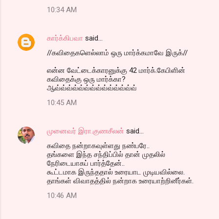
10:34 AM
கார்க்கிபவா
said…
//கவிதைகளெல்லாம் ஒரு மார்க்கமாவே இருக்//
என்ன வேட்டைக்காரனுக்கு 42 மார்க்.கேபிளின்
கவிதைக்கு ஒரு மார்க்கா?
ஆவ்வ்வ்வ்வ்வ்வ்வ்வ்வ்வ்வ்வ்வ்
10:45 AM
முனைவர் இரா.குணசீலன்
said…
கவிதை நன்றாகவுள்ளது நண்பரே..
தங்களை இந்த சந்திப்பில் தான் முதலில்
நேரிடையாகப் பார்த்தேன்..
கூட்டமாக இருந்ததால் உரையாட முடியவில்லை.
தாங்கள் விவாதத்தில் நன்றாக உரையாற்றினீர்கள்.
10:46 AM