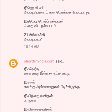
@ஹெ.வி.எல்
அப்படியெல்லாம் சுறா மொக்கை கிடையாது..
@ரமெஷ் ரொம்ப் நல்லவன்
அதை விட நல்ல படம்
2பின்னோக்கி
அப்படியா..?
10:14 AM
shortfilmindia.com
said…
@சுரேஷ்.டி.
உங்க ஊரு இல்லை. நம்ம ஊரு..
@சான்
எனக்கு அவ்வளவுதான் பிடிச்சிருக்கு
@விந்தை மனிதன்
பாருங்க
@விந்தைமனிதன்