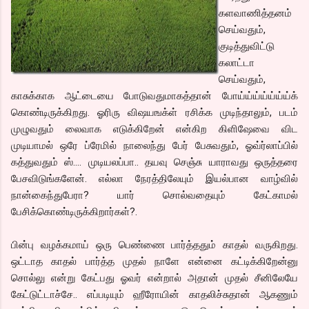
களவாணித்தனம்
செய்வதும்,
குடித்துவிட்டு
கலாட்டா
செய்வதும்,
காசுக்காக ஆட்டையை போடுவதுமாகத்தான் போய்ய்ய்ய்ய்ய்ய்க்
கொண்டிருக்கிறது. ஓரிரு விஷயஙக்ள் ரசிக்க முடிந்தாலும், படம்
முழுவதும் லைவாக எடுக்கிறேன் என்கிற கிளிஷேவை விட
முடியாமல் ஒரே ப்ரேமில் நாலைந்து பேர் பேசுவதும், ஓவ்ர்லாப்பில்
கத்துவதும் ஸ்…. முடியலப்பா.. தயவு செஞ்சு யாராவது ஒருத்தரை
பேசவிடுங்களேன். எல்லா நேரத்திலேயும் இயல்பான வாழ்வில்
நான்கைந்துபேரா? யார் சொல்வதையும் கேட்காமல்
பேசிக்கொண்டிருக்கிறார்கள்?.
பின்பு வழக்கமாய் ஒரு பெண்ணை பார்த்ததும் காதல் வருகிறது.
ஒட்டாத காதல் பார்த்த முதல் நாளே என்னை கட்டிக்கிறேன்னு
சொல்லு என்று கேட்பது ஓவர் என்றால் அதான் முதல் சீனிலேயே
கேட்டுட்டாச்சே.. எப்படியும் ஹீரோயின் காதலிச்சுதான் ஆகணும்