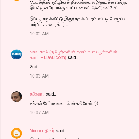
\\படத்தின் ஒரிஜினல் திரைக்கதை இதுவல்ல என்று.
n
இயக்குனரே எங்கு காம்பரமைஸ் ஆனீர்கள்? //
t
இப்படி சறுக்கிட்டு இருந்தா அப்பறம் எப்படி பொழப்ப
s
பார்பிங்க டைரக்டர் ..
10:02 AM
உலவு.காம் (தமிழர்களின் தளம் வலைபூக்களின்
களம் - ulavu.com)
said…
2nd
10:03 AM
சுரேகா..
said…
உங்கள் நேர்மையை மெச்சுகிறேன். :))
10:07 AM
பிரபல பதிவர்
said…