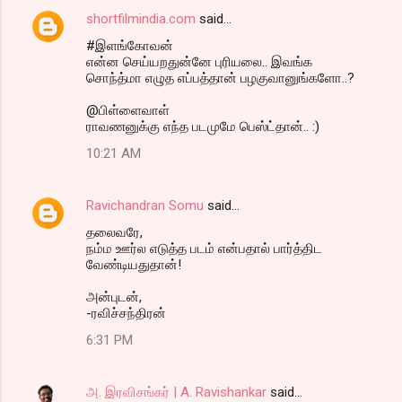
shortfilmindia.com
said…
#இளங்கோவன்
என்ன செய்யறதுன்னே புரியலை.. இவங்க
சொந்த்மா எழுத எப்பத்தான் பழகுவானுங்களோ..?
@பிள்ளைவாள்
ராவணனுக்கு எந்த படமுமே பெஸ்ட்தான்.. :)
10:21 AM
Ravichandran Somu
said…
தலைவரே,
நம்ம ஊர்ல எடுத்த படம் என்பதால் பார்த்திட
வேண்டியதுதான்!
அன்புடன்,
-ரவிச்சந்திரன்
6:31 PM
அ. இரவிசங்கர் | A. Ravishankar
said…