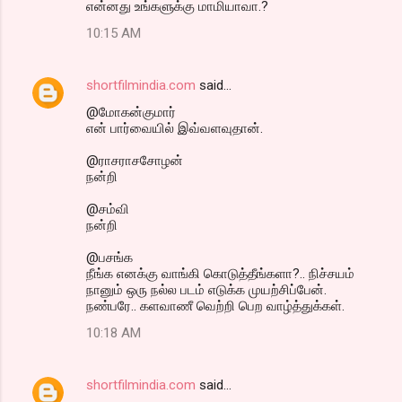
என்னது உங்களுக்கு மாமியாவா.?
10:15 AM
shortfilmindia.com
said…
@மோகன்குமார்
என் பார்வையில் இவ்வளவுதான்.
@ராசராசசோழன்
நன்றி
@சம்வி
நன்றி
@பசங்க
நீங்க எனக்கு வாங்கி கொடுத்தீங்களா?.. நிச்சயம்
நானும் ஒரு நல்ல படம் எடுக்க முயற்சிப்பேன்.
நண்பரே.. களவாணீ வெற்றி பெற வாழ்த்துக்கள்.
10:18 AM
shortfilmindia.com
said…