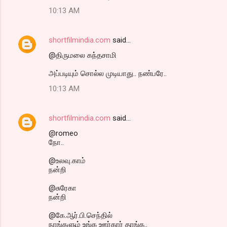
10:13 AM
shortfilmindia.com
said…
@திருமலை கந்தசாமி
அப்படியும் சொல்ல முடியாது.. நண்பரே..
10:13 AM
shortfilmindia.com
said…
@romeo
நோ..
@உலவு.காம்
நன்றி
@சுரேகா
நன்றி
@கே.ஆர்.பி.செந்தில்
நாங்களும் உங்க ஊர்கார் தாங்க..