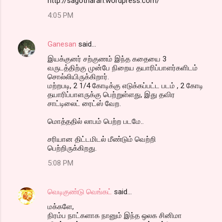
http://sagotharan.wordpress.com/
4:05 PM
Ganesan
said…
இயக்குனர் சற்குணம் இந்த கதையை 3
வருடத்திற்கு முன்பே நிறைய தயாரிப்பாளர்களிடம்
சொல்லியிருக்கிறார்.
மற்றபடி, 2 1/4 கோடிக்கு எடுக்கப்பட்ட படம் , 2 கோடி
தயாரிப்பாளருக்கு பெற்றுள்ளது, இது தவிர
சாட்டிலைட் ரைட்ஸ் வேற.
மொத்ததில் லாபம் பெற்ற படமே..
சரியான திட்டமிடல் மீண்டும் வெற்றி
பெற்றிருக்கிறது.
5:08 PM
வெடிகுண்டு வெங்கட்
said…
மக்களே,
நிரம்ப நாட்களாக நானும் இந்த ஒலக சினிமா