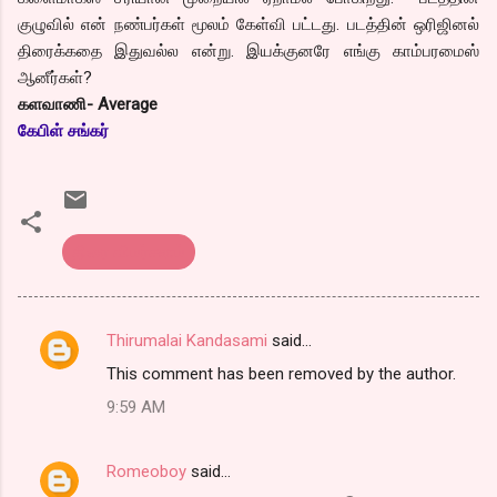
குழுவில் என் நண்பர்கள் மூலம் கேள்வி பட்டது. படத்தின் ஒரிஜினல்
திரைக்கதை இதுவல்ல என்று. இயக்குனரே எங்கு காம்பரமைஸ்
ஆனீர்கள்?
களவாணி- Average
கேபிள் சங்கர்
திரை விமர்சனம்
Thirumalai Kandasami
said…
C
This comment has been removed by the author.
o
9:59 AM
m
m
Romeoboy
said…
e