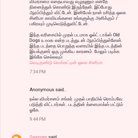
விமர்சனம் எதையாவது எழுதணும் என்றே
நினைத்துக் கொண்டு இருந்தேன். இப்போது
ஆரம்பித்தும் விட்டேன். இனிமேல் நான் ரசித்த ஒலக
சினிமா காவியங்களை உங்களுக்கு அளிக்கும் /
பகிரவும் முடிவெடுத்துவிட்டேன்.
இந்த வரிசையில் முதல் படமாக ஓல்ட் டாக்ஸ் Old
Dogs ௨௦௦௯ என்ற படத்துடன் ஆரம்பித்துள்ளேன்.
இந்த படத்தை பொறுத்த வரையில் இந்த படத்தின்
இயக்குனர் ஒரு முக்கிய காரணம். மேலும் படிக்க
இங்கே செல்லவும்:
வெடிகுண்டு வெங்கட்டின் ஒலக சினிமா
7:34 PM
Anonymous said…
நல்ல விமர்சனம் சங்கர். முதல் பாதியில் ரொம்பவே
படுத்தி விட்டார்கள்.. படத்தின் க்ளைமாக்ஸ் மட்டும்
ஓகே.
9:44 PM
Swengnr
said…