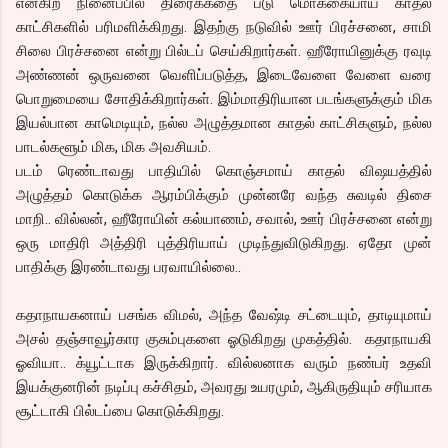
என்கிற நினைப்பில் திரைக்கதை படு மொக்கையாய் காதல்
காட்சிகளில் பரிமளிக்கிறது. இதற்கு நடுவில் ஊர் பிரச்சனை, சாமி
சிலை பிரச்சனை என்று பில்டப் செய்கிறார்கள். ஹீரோயினுக்கு ரவுடி
அண்ணன் ஒருவனை வெளிப்படுத்த, இடைவேளை வேளை வரை
பொறுமையை சோதிக்கிறார்கள். இம்மாதிரியான படங்களுக்கும் மிக
இயல்பான காமெடியும், நல்ல அழுத்தமான காதல் காட்சிகளும், நல்ல
பாடல்களூம் மிக, மிக அவசியம்.
படம் ரெண்டாவது பாதியில் கொஞ்சமாய் காதல் விஷயத்தில்
அழுத்தம் கொடுக்க ஆரம்பிக்கும் முன்னரே வந்த சுவடில் திசை
மாறி.. வில்லன், ஹீரோயின் கல்யாணம், சவால், ஊர் பிரச்சனை என்று
ஒரு மாதிரி அத்திரி புத்திரியாய் முடிந்துவிடுகிறது. ஏதோ முன்
பாதிக்கு இரண்டாவது பரவாயில்லை..
கதாநாயகனாய் பசங்க விமல், அந்த வேஷ்டி சட்டையும், தாடியுமாய்
அசல் தஞ்சாவூர்கார குசும்புகளை ஓடுகிறது முகத்தில். கதாநாயகி
ஓவியா.. க்யூட்டாக இருக்கிறார். வில்லனாக வரும் நண்பர் உதவி
இயக்குனரின் நடிப்பு கச்சிதம், அவரது உயரமும், ஆகிருதியும் சரியாக
சூட்டாகி பில்டப்பை கொடுக்கிறது.