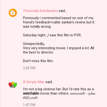
Thirumalai Kandasami
said…
Previously i commented based on one of my
friend's feedback+cable sankar's review..but it
was totally wrong..
Saturday night ,,I saw this film in PVR..
Unexpectedly,,
Very very interesting movie..I enjoyed a lot..All
the best to director.
Don't miss this film..
3:20 PM
A Simple Man
said…
I'm not a big cinema fan. But I'd rate this as a
watchable
movie than others. களவாணி - நல்ல
சிரிப்பானி
1:47 PM