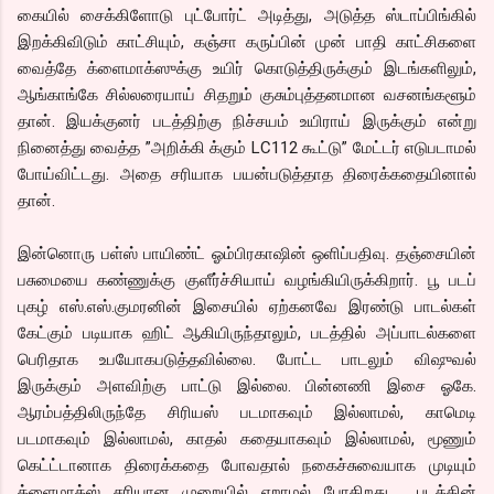
கையில் சைக்கிளோடு புட்போர்ட் அடித்து, அடுத்த ஸ்டாப்பிங்கில்
இறக்கிவிடும் காட்சியும், கஞ்சா கருப்பின் முன் பாதி காட்சிகளை
வைத்தே க்ளைமாக்ஸுக்கு உயிர் கொடுத்திருக்கும் இடங்களிலும்,
ஆங்காங்கே சில்லரையாய் சிதறும் குசும்புத்தனமான வசனங்களூம்
தான். இயக்குனர் படத்திற்கு நிச்சயம் உயிராய் இருக்கும் என்று
நினைத்து வைத்த ”அறிக்கி க்கும் LC112 கூட்டு” மேட்டர் எடுபடாமல்
போய்விட்டது. அதை சரியாக பயன்படுத்தாத திரைக்கதையினால்
தான்.
இன்னொரு பள்ஸ் பாயிண்ட் ஓம்பிரகாஷின் ஒளிப்பதிவு. தஞ்சையின்
பசுமையை கண்ணுக்கு குளீர்ச்சியாய் வழங்கியிருக்கிறார். பூ படப்
புகழ் எஸ்.எஸ்.குமரனின் இசையில் ஏற்கனவே இரண்டு பாடல்கள்
கேட்கும் படியாக ஹிட் ஆகியிருந்தாலும், படத்தில் அப்பாடல்களை
பெரிதாக உபயோகபடுத்தவில்லை. போட்ட பாடலும் விஷுவல்
இருக்கும் அளவிற்கு பாட்டு இல்லை. பின்னணி இசை ஓகே.
ஆரம்பத்திலிருந்தே சிரியஸ் படமாகவும் இல்லாமல், காமெடி
படமாகவும் இல்லாமல், காதல் கதையாகவும் இல்லாமல், மூணும்
கெட்ட்டானாக திரைக்கதை போவதால் நகைச்சுவையாக முடியும்
க்ளைமாக்ஸ் சரியான முறையில் ஏறாமல் போகிறது. படத்தின்