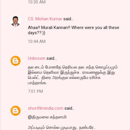
10:30 AM
CS. Mohan Kumar
said…
Ahaa!! Murali Kannan!! Where were you all these
days??:))
10:44 AM
Unknown
said…
தல டைம் போனதே தெரியல தல. எந்த கொழப்பமும்
இல்லாம தெளிவா இருந்துச்சு . ராவணனுக்கு இது
பெஸ்ட். திரை அரங்குல எல்லாருமே ரசிச்சு
பாத்தாங்க.
7:01 PM
shortfilmindia.com
said…
@திருமலை கந்தசாமி
அப்படியும் சொல்ல முடியாது.. நண்பரே..