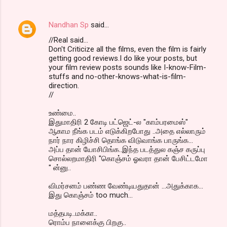
Nandhan Sp
said…
//Real said...
Don't Criticize all the films, even the film is fairly
getting good reviews.I do like your posts, but
your film review posts sounds like I-know-Film-
stuffs and no-other-knows-what-is-film-
direction.
//
உண்மை..
இதுமாதிரி 2 கோடி பட்ஜெட்-ல "காம்பரமைஸ்"
ஆகாம நீங்க படம் எடுக்கிறபோது ..அதை எல்லாரும்
நார் நார கிழிச்சி தொங்க விடுவாங்க பாருங்க...
அப்ப தான் யோசிபிங்க..இந்த படத்துல கஞ்ச கருப்பு
சொல்லறமாதிரி "கொஞ்சம் ஓவரா தான் பேசிட்டமோ
" ன்னு..
விமர்சனம் பண்ண வேண்டியதுதான் ...அதுக்காக...
இது கொஞ்சம் too much...
மத்தபடி..மக்கா..
ரொம்ப நாளைக்கு பிறகு..