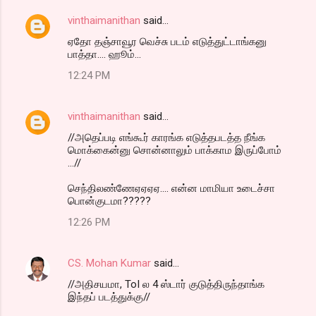
vinthaimanithan
said…
ஏதோ தஞ்சாவூர வெச்சு படம் எடுத்துட்டாங்கனு
பாத்தா.... ஹூம்...
12:24 PM
vinthaimanithan
said…
//அதெப்படி எங்கூர் காரங்க எடுத்தபடத்த நீங்க
மொக்கைன்னு சொன்னாலும் பாக்காம இருப்போம்
...//
செந்திலண்ணேஏஏஏஏ.... என்ன மாமியா உடைச்சா
பொன்குடமா?????
12:26 PM
CS. Mohan Kumar
said…
//அதிசயமா, ToI ல 4 ஸ்டார் குடுத்திருந்தாங்க
இந்தப் படத்துக்கு//