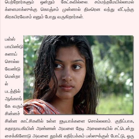
பெற்றோர்களும் ஒன்றும் கேட்கவில்லை. சம்மந்தமேயில்லாமல்
க்ளைமாக்ஸுக்கு கொஞ்சம் முன்னால் திடீரென வந்து வீட்டிற்கு
கிரகபிரவேசம் எனும் போது வருகிறார்கள்.
பள்ஸ்
பாயிண்டு
களாய்
சொல்ல
வேண்டு
மென்றா
ல்
படத்தில்
ஆங்காங்
கே வரும்
சின்னச்
சின்ன காட்சிகளில் உள்ள ஐடியாக்களை சொல்லலாம். குறிப்பாக,
கதாநாயகியின் அண்ணன் அவளை தேடி அலைகையில் சட்டென்று
சைக்கிளோடு அவளை தூக்கி எதிர்பக்கம் பஸ்ஸுக்குள் போட்டு, ஒரு