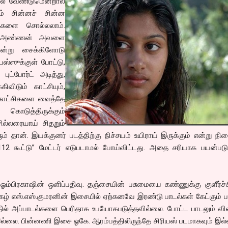
்ல வேண்டுமென்றால்
ம் சின்னச் சின்ன
க்களை சொல்லலாம்.
ின் அண்ணன் அவளை
ன்று சைக்கிளோடு
ஸ்ஸுக்குள் போட்டு,
ட்போர்ட் அடித்து,
கிவிடும் காட்சியும்,
ி காட்சிகளை வைத்தே
கொடுத்திருக்கும்
ில்லரையாய் சிதறும்
் தான். இயக்குனர் படத்திற்கு நிச்சயம் உயிராய் இருக்கும் என்று நி
112 கூட்டு” மேட்டர் எடுபடாமல் போய்விட்டது. அதை சரியாக பயன்படு
ம்பிரகாஷின் ஒளிப்பதிவு. தஞ்சையின் பசுமையை கண்ணுக்கு குளீர்ச்ச
் புகழ் எஸ்.எஸ்.குமரனின் இசையில் ஏற்கனவே இரண்டு பாடல்கள் கேட்கும் 
த்தில் அப்பாடல்களை பெரிதாக உபயோகபடுத்தவில்லை. போட்ட பாடலும் வ
 இல்லை. பின்னணி இசை ஓகே. ஆரம்பத்திலிருந்தே சிரியஸ் படமாகவும் இல்