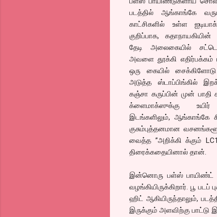
பள்ஸ் பாயிண்டுகளாய் சொல
படத்தில் ஆங்காங்கே வரு
காட்சிகளில் உள்ள ஐடியா
குறிப்பாக, கதாநாயகிய
தேடி அலைகையில் சட்டெ
அவளை தூக்கி எதிர்பக்கம் ப
ஒரு கையில் சைக்கிளோடு பு
அடுத்த ஸ்டாப்பிங்கில் இறக்
கஞ்சா கருப்பின் முன் பாத
க்ளைமாக்ஸுக்கு உயிர் 
இடங்களிலும், ஆங்காங்கே ச
குசும்புத்தனமான வசனங்களூம
வைத்த ”அறிக்கி க்கும் LC
திரைக்கதையினால் தான்.
இன்னொரு பள்ஸ் பாயிண்ட் ஓ
வழங்கியிருக்கிறார். பூ படப
ஹிட் ஆகியிருந்தாலும், பட
இருக்கும் அளவிற்கு பாட்டு