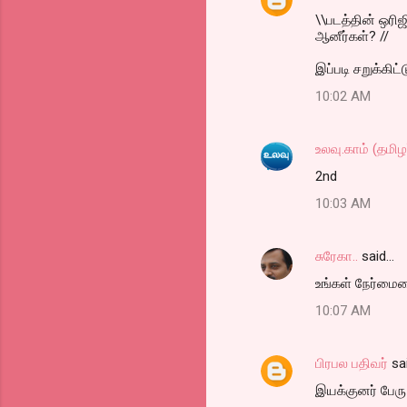
\\படத்தின் ஒரி
n
ஆனீர்கள்? //
t
இப்படி சறுக்கிட்
s
10:02 AM
உலவு.காம் (தமி
2nd
10:03 AM
சுரேகா..
said…
உங்கள் நேர்மையை
10:07 AM
பிரபல பதிவர்
sa
இயக்குனர் பேரு 