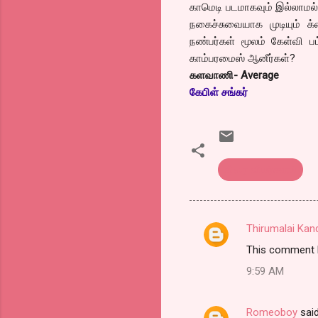
காமெடி படமாகவும் இல்லாமல
நகைச்சுவையாக முடியும் க
நண்பர்கள் மூலம் கேள்வி ப
காம்பரமைஸ் ஆனீர்கள்?
களவாணி- Average
கேபிள் சங்கர்
திரை விமர்சனம்
Thirumalai Ka
C
This comment h
o
9:59 AM
m
m
Romeoboy
sai
e