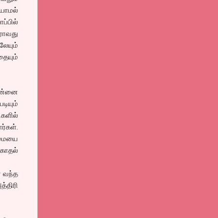
யாமல்
ப்பில்
ராவது
ேயும்
ையும்
 என்னை
டியும்
களில்
ர்கள்.
மையை
காதல்
ே வந்த
த்திரி