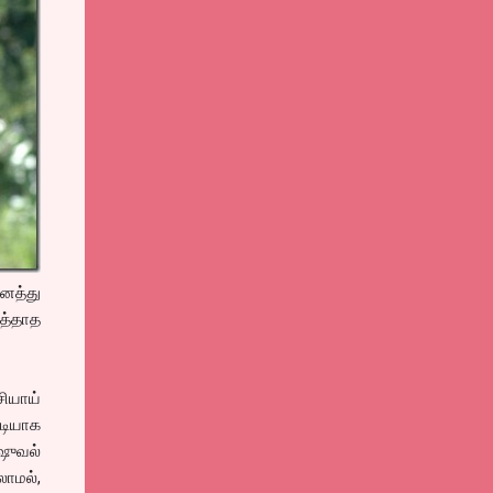
னைத்து
த்தாத
ியாய்
படியாக
ிஷுவல்
லாமல்,