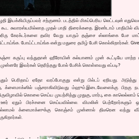
இயக்கியிருப்பவர் சற்குணம். படத்தில் மிகப்பெரிய லெட்டவுன் எதுவெ
ூட சுவாரஸ்யமில்லாத முதல் பாதி திரைக்கதை. இரண்டாம் பாதியில் விழ
ு. ஒரிரு கேரக்டர்களை தவிர வேறு யாரும் தஞ்சை ஸ்லாங்கை பேச மாட
திட்டாய்ங்க. போய்ட்டாய்ங்க என்று மதுரை தமிழ் பேசி கொல்கிறார்கள். Giv
்சா கருப்பு வந்துதான் ஹீரோயின் கல்யாணம் முன் கூட்டியே மாற்ற ப
முன்னரே இவர்கள் தெரிந்தது போல் பேசிக் கொள்ளவது எப்படி?
ம் பெரிதாய் ஏதோ வரப்போகுது என்று பில்டப் ஏறியது. அடுத்து 
்து, க்ளைமாக்ஸில் பஞ்சராகிவிடுவது ம்ஹும்.இடைவேளைக்கு பிறகு நட
ருவிழாவில் கொலை செய்ய முயற்சித்து முதுகு, மார்பு, கை காலெல்லாம் 
 ஊர் ஏதும் பிரச்சனை செய்யவில்லை. விமலின் பெற்றோர்களும் ஒன
ில்லாமல் க்ளைமாக்ஸுக்கு கொஞ்சம் முன்னால் திடீரென வந்து வீட்ட
ுகிறார்கள்.