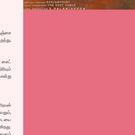
ஞ்சை
ுந்து,
ை சைட்
ியும்
என்று
 அவன்
தும்,
ட்டையை
கிறது.
ுவதும்