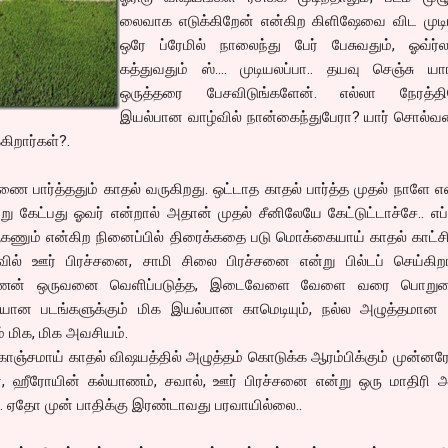
லைவாக எடுக்கிறேன் என்கிற கிளிஷேவை விட முடி
ஒரே ப்ரேமில் நாலைந்து பேர் பேசுவதும், ஓவ்ர்லா
கத்துவதும் ஸ்…. முடியலப்பா.. தயவு செஞ்சு யா
ஒருத்தரை பேசவிடுங்களேன். எல்லா நேரத்தில
இயல்பான வாழ்வில் நான்கைந்துபேரா? யார் சொல்வத
கிறார்கள்?.
ணை பார்த்ததும் காதல் வருகிறது. ஒட்டாத காதல் பார்த்த முதல் நாளே
று கேட்பது ஓவர் என்றால் அதான் முதல் சீனிலேயே கேட்டுட்டாச்சே.. எப்ப
கணும் என்கிற நினைப்பில் திரைக்கதை படு மொக்கையாய் காதல் காட்சி
ுவில் ஊர் பிரச்சனை, சாமி சிலை பிரச்சனை என்று பில்டப் செய்கிறா
அண்ணன் ஒருவனை வெளிப்படுத்த, இடைவேளை வேளை வரை பொறு
ிரியான படங்களுக்கும் மிக இயல்பான காமெடியும், நல்ல அழுத்தமான 
ம் மிக, மிக அவசியம்.
ொஞ்சமாய் காதல் விஷயத்தில் அழுத்தம் கொடுக்க ஆரம்பிக்கும் முன்னர
ன், ஹீரோயின் கல்யாணம், சவால், ஊர் பிரச்சனை என்று ஒரு மாதிரி அ
ிறது. ஏதோ முன் பாதிக்கு இரண்டாவது பரவாயில்லை..