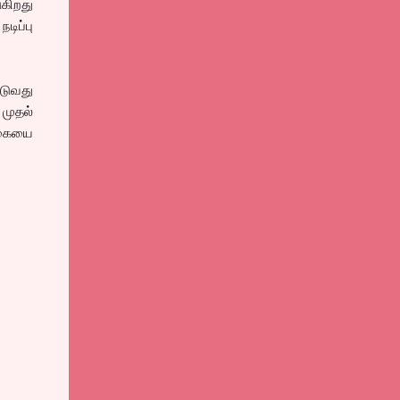
ுகிறது
டிப்பு
டுவது
 முதல்
னகையை