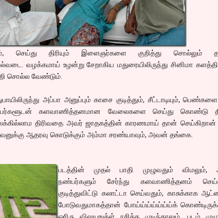
ம், செய்து திரியும் இளைஞர்களை குறித்து சொல்லும் த
ல்வடை. வழக்கமாய் உழன்று சேறாகிய மதுரையிலிருந்து சினிமா களத்திர
்றி சொல்ல வேண்டும்.
ுபாயிலிருந்து அப்பா அனுப்பும் காசை குடித்தும், சீட்டாடியும், பெண்கள
நண்பர்களூடன் களவாணித்தனமான வேலைகளை செய்து கொண்டு திர
்கில்லாம திரிவதை அவர் ஜாதகத்தின் காரணமாய் தான் செய்கிறான் 
வனுக்கு ஆதரவு கொடுக்கும் அம்மா சரண்யாவும், அவன் தங்கை.
படத்தின் முதல் பாதி முழுவதும் விமலும்,
நண்பர்களும் சேர்ந்து களவாணித்தனம் செய்வ
குடித்துவிட்டு கலாட்டா செய்வதும், காசுக்காக ஆ
போடுவதுமாகத்தான் போய்ய்ய்ய்ய்ய்ய்க் கொண்டிருக்
ஓரிரு விஷயஙக்ள் ரசிக்க முடிந்தாலும், படம் முழ