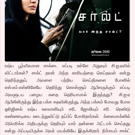
ரஷ்ய பூர்வீகமான சால்டை எப்படி உள்ளே அதுவும் சி.ஐ.ஏவில்
விட்டார்கள்? சால்ட் தான் அந்த காரியத்தை செய்தவள் என்று
தெரிந்ததும், அவளை பற்றிய செய்திகளை போனில்
எஸ்.எம்.எஸ்ஸிலேயே தெரிந்து கொள்ளூம் ஆபீஸருக்கும் எப்படி
அவளூடய பழைய கதை தெரியாமால் இருந்தது?. சி.ஐ.ஏ
ஆபீஸிலிருந்து இந்த பக்க கதவிலிருந்து, அந்த பக்கம் போவது போல
ஒரிஜினல் ரஷ்ய உளவாளியும் சரி, ஜோலியும் சரி.. ரெண்டு
கண்ணாடியை உடைத்துவிட்டு தப்பிப் போகிறார்கள். க்ளைமாக்ஸில்
அமெரிக்க அதிபருக்கு தெரியும் யார் தன்னை அட்டாக் செய்தது
என்று அப்படியிருக்க அவர் மயக்கியே இருக்கிறார். நிச்சயம் சால்ட்