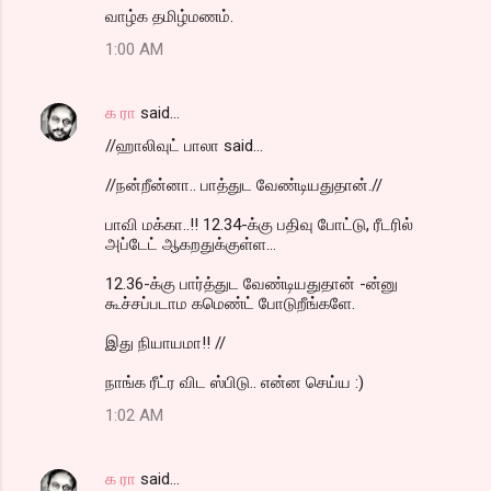
வாழ்க தமிழ்மணம்.
1:00 AM
க ரா
said…
//ஹாலிவுட் பாலா said...
//நன்றீன்னா.. பாத்துட வேண்டியதுதான்.//
பாவி மக்கா..!! 12.34-க்கு பதிவு போட்டு, ரீடரில்
அப்டேட் ஆகறதுக்குள்ள...
12.36-க்கு பார்த்துட வேண்டியதுதான் -ன்னு
கூச்சப்படாம கமெண்ட் போடுறீங்களே.
இது நியாயமா!! //
நாங்க ரீட்ர விட ஸ்பிடு.. என்ன செய்ய :)
1:02 AM
க ரா
said…