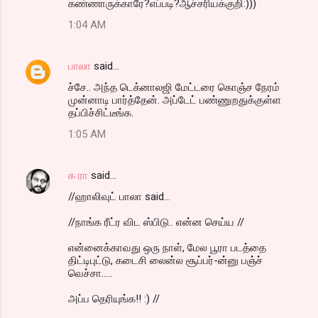
கண்ணாருக்காரே?எப்படி?ஆச்சரியக்குறி:)))
1:04 AM
பாலா
said…
ச்சே.. அந்த டெக்னாலஜி மேட்டரை கொஞ்ச நேரம்
முன்னாடி பார்த்தேன். அப்டேட் பண்ணுறதுக்குள்ள
தப்பிச்சிட்டீங்க.
1:05 AM
க ரா
said…
//ஹாலிவுட் பாலா said...
//நாங்க ரீட்ர விட ஸ்பிடு.. என்ன செய்ய //
என்னைக்காவது ஒரு நாள், மேல பூரா படத்தை
திட்டிபுட்டு, கடைசி லைன்ல சூப்பர்-ன்னு பஞ்ச்
வெச்சா.....
அப்ப தெரியுங்க!! :) //