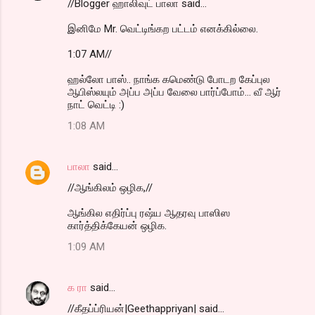
//Blogger ஹாலிவுட் பாலா said...
இனிமே Mr. வெட்டிங்கற பட்டம் எனக்கில்லை.
1:07 AM//
ஹல்லோ பாஸ்.. நாங்க கமெண்டு போடற கேப்புல
ஆபிஸ்லயும் அப்ப அப்ப வேலை பார்ப்போம்... வீ ஆர்
நாட் வெட்டி :)
1:08 AM
பாலா
said…
//ஆங்கிலம் ஒழிக,//
ஆங்கில எதிர்ப்பு ரஷ்ய ஆதரவு பாஸிஸ
கார்த்திக்கேயன் ஒழிக.
1:09 AM
க ரா
said…
//கீதப்ப்ரியன்|Geethappriyan| said...