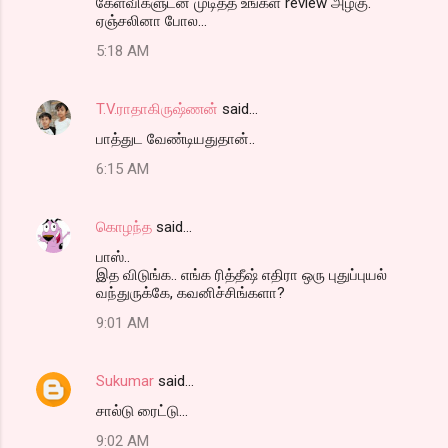
கேள்விகளுடன் முடித்த உங்கள் review அழகு.
ஏஞ்சலினா போல...
5:18 AM
T.V.ராதாகிருஷ்ணன்
said…
பாத்துட வேண்டியதுதான்..
6:15 AM
கொழந்த
said…
பாஸ்..
இத விடுங்க.. எங்க ரித்தீஷ் எதிரா ஒரு புதுப்புயல்
வந்துருக்கே, கவனிச்சிங்களா?
9:01 AM
Sukumar
said…
சால்டு ரைட்டு...
9:02 AM