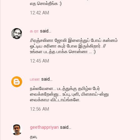
எத சொல்றீங்க :)
12:42 AM
க ரா
said…
//ஏஞ்சலினா ஜோலி இளைத்துப் போய் கன்னம்
ஒட்டிய கரினா கபுர் போல இருக்கிறார். //
உங்கள படத்த பாக்க சொன்னா ... :)
12:45 AM
பாலா
said…
நல்லவேளை... படத்துக்கு தமிழ்ல பேர்
வைக்கறேன்னு... உப்பு, புளி, மிளகாய்-ன்னு
வைக்காம விட்டாய்ங்களே.
12:56 AM
geethappriyan
said…
தல,