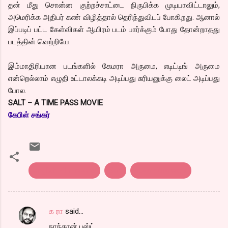
தன் மீது சொன்ன குற்றச்சாட்டை நிருபிக்க முடியாவிட்டாலும்,
அமெரிக்க அதிபர் கண் விழித்தால் தெரிந்துவிடப் போகிறது. ஆனால்
இப்படிப் பட்ட கேள்விகள் ஆயிரம் படம் பார்க்கும் போது தோன்றாதது
படத்தின் வெற்றியே.
இம்மாதிரியான படங்களில் கேமரா அருமை, எடிட்டிங் அருமை
என்றெல்லாம் எழுதி உட்டாலக்கடி அடிப்பது சுரியனுக்கு லைட் அடிப்பது
போல.
SALT – A TIME PASS MOVIE
கேபிள் சங்கர்
english Film reveiw
Salt
திரை விமர்சனம்
க ரா
said…
C
நாந்தான் பஸ்ட்..