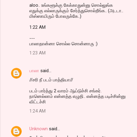
aloo.. உங்களூக்கு கேக்காதுன்னு சொல்லுங்க
எதுக்கு எல்லாருக்கும் சேர்த்துசொல்றீங்க.. (அடடா..
மிஸ்ஸாயிரும் போலருக்கே..)
1:22 AM
---
பாலாதான்னா சொல்ல சொன்னாரு :)
1:23 AM
பாலா
said…
//சரி நீ படம் பாத்தியா//
படம் பார்த்து 2 வாரம் ஆய்டுச்சி சங்கர்.
நானெல்லாம் என்னத்த எழுதி.. என்னத்த படிச்சின்னு
விட்டச்சி
1:24 AM
Unknown
said…