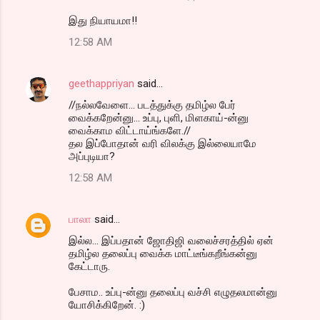
இது நியாயமா!!
12:58 AM
geethappriyan
said…
//நல்லவேளை... படத்துக்கு தமிழ்ல பேர்
வைக்கறேன்னு... உப்பு, புளி, மிளகாய்-ன்னு
வைக்காம விட்டாய்ங்களே.//
தல இப்போதான் வரி விலக்கு இல்லையாமே
அப்புடியா?
12:58 AM
பாலா
said…
இல்ல... இப்பதான் ஜோதிஜி வலைச்சரத்தில் ஏன்
தமிழ்ல தலைப்பு வைக்க மாட்டீங்கறீங்கன்னு
கேட்டாரு.
பேசாம.. உப்பு-ன்னு தலைப்பு வச்சி எழுதலமான்னு
யோசிக்கிறேன். :)