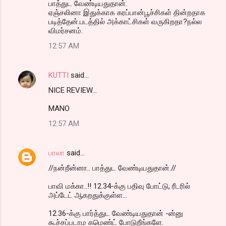
பாத்துட வேண்டியதுதான்.
ஏஞ்சலினா இதுக்காக கரப்பான்பூச்சிகள் தின்றதாக
படித்தேன்.படத்தில் அக்காட்சிகள் வருகிறதா?நல்ல
விமர்சனம்.
12:57 AM
KUTTI
said…
NICE REVIEW...
MANO
12:57 AM
பாலா
said…
//நன்றீன்னா.. பாத்துட வேண்டியதுதான்.//
பாவி மக்கா..!! 12.34-க்கு பதிவு போட்டு, ரீடரில்
அப்டேட் ஆகறதுக்குள்ள...
12.36-க்கு பார்த்துட வேண்டியதுதான் -ன்னு
கூச்சப்படாம கமெண்ட் போடுறீங்களே.