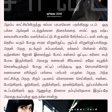
ஆரம்ப காட்சியிலிருந்து சும்மா பரபரவென பறக்கிறது படம். ஒரு
பக்கா ஆக்‌ஷன் படத்துக்கான திரைக்கதை. சால்ட் ஒரு ரஷ்ய
உளவாளியாகவே வளர்க்கப்பட்டு சி.ஐ.ஏவில் சேர்க்கப்பட்டவள் என்பது
தெரிய வரும் போது சாதா விறுவிறுப்பு.. சூப்பர் விறுவிறுப்பாகிறது.
அதன் பிறகு நடக்கும் சம்பவங்கள், எல்லாம் மின்னல் ஸ்பீடு.
ஏஞ்சலினா ஜோலி இளைத்துப் போய் கன்னம் ஒட்டிய கரினா கபுர்
போல இருக்கிறார். அவரது கணவன் சீரியஸாய் ஏதோ எழுதிக்
கொண்டிருக்கும் போது எட்டிப் பார்த்தபடி ஒரு ரொமான்சோடு
கணவனை ரசிக்கும் பார்வை பார்பார் பாருங்க. அழகு. அந்த
காட்சிக்கு பிறகு சீரூம் புயலாய் விசாரணை செய்கிறார், சண்டை
போடுகிறார், ஓடுகிறார், குதிக்கிறார், தாண்டுகிறார், துப்பாக்கியால்
சுடப்படுகிறார். ஒரு ஆணுக்கு நிகராக நம்பும்விதமாக இருப்பதே
அவரது நடிப்புக்கு ஒரு நல்ல சான்று.