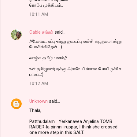
ரொம்ப முக்கியம்..
10:11 AM
Cable சங்கர்
said…
//பேசாம.. உப்பு-ன்னு தலைப்பு வச்சி எழுதலமான்னு
யோசிக்கிறேன். :)
வாழ்க தமிழ்மணம்//
உன் தமிழுணர்வுக்கு அளவேயில்லாம போயிருச்சே..
பாலா..:)
10:12 AM
Unknown
said…
Thala,
Patthudalam... Yerkanavea Anjelina TOMB
RAIDER-la pinnni iruppar, I think she crossed
one more step in this SALT.