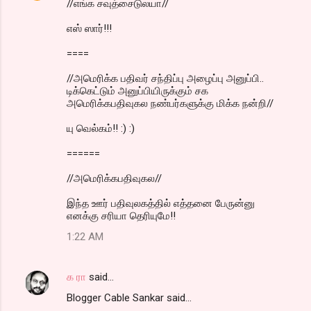
//எங்க சவுத்சைடுலயா//
எஸ் ஸார்!!!
====
//அமெரிக்க பதிவர் சந்திப்பு அழைப்பு அனுப்பி..
டிக்கெட்டும் அனுப்பியிருக்கும் சக
அமெரிக்கபதிவுகல நண்பர்களுக்கு மிக்க நன்றி//
யு வெல்கம்!! :) :)
======
//அமெரிக்கபதிவுகல//
இந்த ஊர் பதிவுலகத்தில் எத்தனை பேருன்னு
எனக்கு சரியா தெரியுமே!!
1:22 AM
க ரா
said…
Blogger Cable Sankar said...