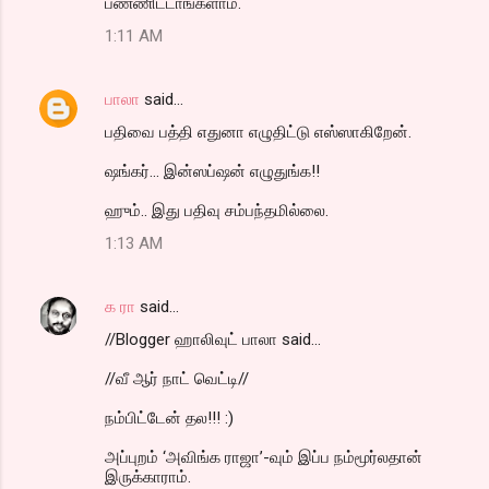
பண்ணிட்டாங்களாம்.
1:11 AM
பாலா
said…
பதிவை பத்தி எதுனா எழுதிட்டு எஸ்ஸாகிறேன்.
ஷங்கர்... இன்ஸப்ஷன் எழுதுங்க!!
ஹும்.. இது பதிவு சம்பந்தமில்லை.
1:13 AM
க ரா
said…
//Blogger ஹாலிவுட் பாலா said...
//வீ ஆர் நாட் வெட்டி//
நம்பிட்டேன் தல!!! :)
அப்புறம் ‘அவிங்க ராஜா’-வும் இப்ப நம்மூர்லதான்
இருக்காராம்.