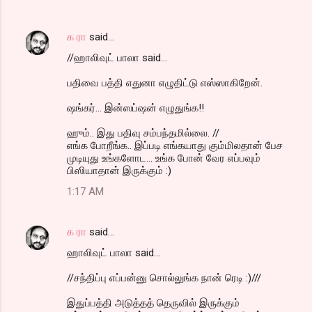
க ரா
said…
//ஹாலிவுட் பாலா said...
பதிவை பத்தி எதுனா எழுதிட்டு எஸ்ஸாகிறேன்.
ஷங்கர்... இன்ஸப்ஷன் எழுதுங்க!!
ஹும்.. இது பதிவு சம்பந்தமில்லை. //
எங்க போறீங்க.. இப்படி எங்கயாது கும்மிலதான் பேச
முடியுது உங்களோட... உங்க போன் வேர எப்பவும்
பிஸியாதான் இருக்கும் :)
1:17 AM
க ரா
said…
ஹாலிவுட் பாலா said...
//சந்திப்பு எப்பன்னு சொல்லுங்க நான் ரெடி :)///
இதுப்பத்தி அடுத்தத் தெருவில் இருக்கும்