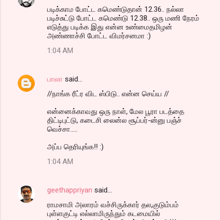
படிக்காம போட்ட கமெண்டுதான் 12.36.. நல்லா
படிச்சுட்டு போட்ட கமெண்டு 12.38.. ஒரு மணி நேரம்
எடுத்து படிக்க இது என்ன உண்மைதமிழன்
அண்ணாச்சி போட்ட விமர்சனமா :)
1:04 AM
பாலா
said…
//நாங்க ரீட்ர விட ஸ்பிடு.. என்ன செய்ய //
என்னைக்காவது ஒரு நாள், மேல பூரா படத்தை
திட்டிபுட்டு, கடைசி லைன்ல சூப்பர்-ன்னு பஞ்ச்
வெச்சா.....
அப்ப தெரியுங்க!! :)
1:04 AM
geethappriyan
said…
ராமசாமி அலாரம் வச்சிருக்கார் தல,குடும்பம்
புள்ளகுட்டி எல்லாமிருந்தும் கடமையில்