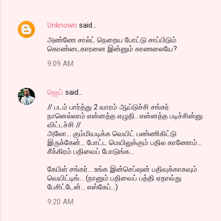
Unknown
said…
அண்ணே சால்ட் நெறைய போட்டு சாப்பிடும்
கொண்டைகாரனை இன்னும் காணலையே?
9:09 AM
ஜெய்
said…
// படம் பார்த்து 2 வாரம் ஆய்டுச்சி சங்கர்.
நானெல்லாம் என்னத்த எழுதி.. என்னத்த படிச்சின்னு
விட்டச்சி //
அலோ... கும்மியடிக்க வெயிட் பண்ணிகிட்டு
இருக்கேன்... போட்ட மெயிலுக்கும் பதில காணோம்...
சீக்கிரம் பதிவைப் போடுங்க...
கேபிள் சங்கர்... உங்க இன்செப்ஷன் பதிவுக்காகவும்
வெயிட்டிங்... (நானும் பதிவைப் பத்தி ஏதாவ்து
பேசிட்டேன்... எஸ்கேப்...)
9:20 AM