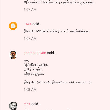
அப்படில்லாம் வெச்சா வர பஞ்ச் தாங்க முடியாது...
1:07 AM
பாலா
said…
இனிமே Mr. வெட்டிங்கற பட்டம் எனக்கில்லை.
1:07 AM
geethappriyan
said…
தல,
ஆங்கிலம் ஒழிக,
தமிழ் வாழ்க,
ஹிந்தி ஒழிக.
இது விட்டுபோச்சி இன்னிக்கு கமெண்ட்ல!!!:))
1:08 AM
க ரா
said…