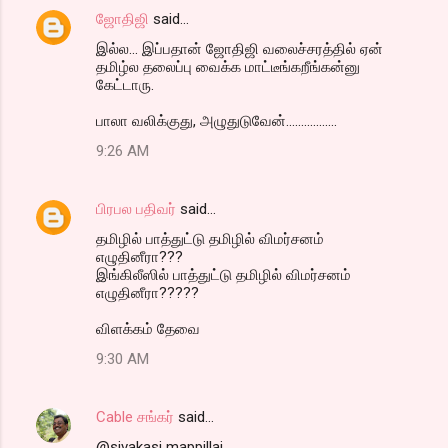
ஜோதிஜி
said…
இல்ல... இப்பதான் ஜோதிஜி வலைச்சரத்தில் ஏன்
தமிழ்ல தலைப்பு வைக்க மாட்டீங்கறீங்கன்னு
கேட்டாரு.
பாலா வலிக்குது, அழுதுடுவேன்.................
9:26 AM
பிரபல பதிவர்
said…
தமிழில் பாத்துட்டு தமிழில் விமர்சனம்
எழுதினீரா???
இங்கிலீஸில் பாத்துட்டு தமிழில் விமர்சனம்
எழுதினீரா?????
விளக்கம் தேவை
9:30 AM
Cable சங்கர்
said…
@sivakasi mappillai