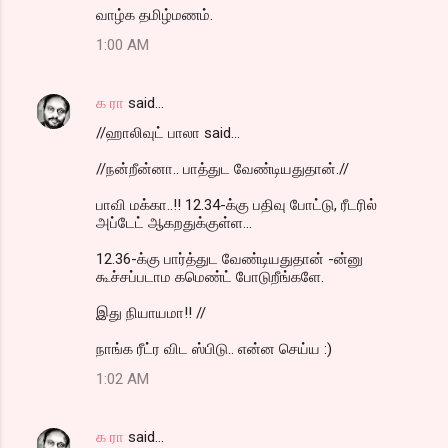
வாழ்க தமிழ்மணம்.
1:00 AM
க ரா
said…
//ஹாலிவுட் பாலா said...
//நன்றீன்னா.. பாத்துட வேண்டியதுதான்.//
பாவி மக்கா..!! 12.34-க்கு பதிவு போட்டு, ரீடரில்
அப்டேட் ஆகறதுக்குள்ள...
12.36-க்கு பார்த்துட வேண்டியதுதான் -ன்னு
கூச்சப்படாம கமெண்ட் போடுறீங்களே.
இது நியாயமா!! //
நாங்க ரீட்ர விட ஸ்பிடு.. என்ன செய்ய :)
1:02 AM
க ரா
said…