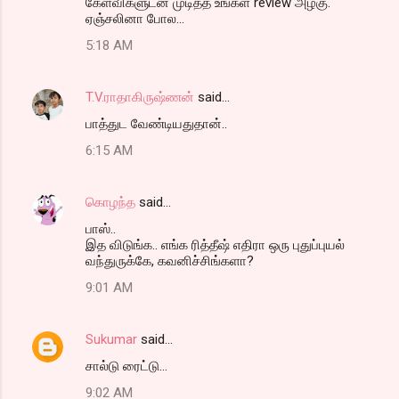
கேள்விகளுடன் முடித்த உங்கள் review அழகு.
ஏஞ்சலினா போல...
5:18 AM
T.V.ராதாகிருஷ்ணன்
said…
பாத்துட வேண்டியதுதான்..
6:15 AM
கொழந்த
said…
பாஸ்..
இத விடுங்க.. எங்க ரித்தீஷ் எதிரா ஒரு புதுப்புயல்
வந்துருக்கே, கவனிச்சிங்களா?
9:01 AM
Sukumar
said…
சால்டு ரைட்டு...
9:02 AM