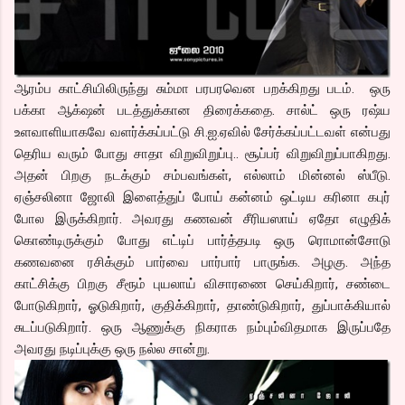
ஆரம்ப காட்சியிலிருந்து சும்மா பரபரவென பறக்கிறது படம். ஒரு
பக்கா ஆக்‌ஷன் படத்துக்கான திரைக்கதை. சால்ட் ஒரு ரஷ்ய
உளவாளியாகவே வளர்க்கப்பட்டு சி.ஐ.ஏவில் சேர்க்கப்பட்டவள் என்பது
தெரிய வரும் போது சாதா விறுவிறுப்பு.. சூப்பர் விறுவிறுப்பாகிறது.
அதன் பிறகு நடக்கும் சம்பவங்கள், எல்லாம் மின்னல் ஸ்பீடு.
ஏஞ்சலினா ஜோலி இளைத்துப் போய் கன்னம் ஒட்டிய கரினா கபுர்
போல இருக்கிறார். அவரது கணவன் சீரியஸாய் ஏதோ எழுதிக்
கொண்டிருக்கும் போது எட்டிப் பார்த்தபடி ஒரு ரொமான்சோடு
கணவனை ரசிக்கும் பார்வை பார்பார் பாருங்க. அழகு. அந்த
காட்சிக்கு பிறகு சீரூம் புயலாய் விசாரணை செய்கிறார், சண்டை
போடுகிறார், ஓடுகிறார், குதிக்கிறார், தாண்டுகிறார், துப்பாக்கியால்
சுடப்படுகிறார். ஒரு ஆணுக்கு நிகராக நம்பும்விதமாக இருப்பதே
அவரது நடிப்புக்கு ஒரு நல்ல சான்று.