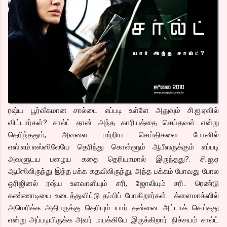
ரஷ்ய பூர்வீகமான சால்டை எப்படி உள்ளே அதுவும் சி.ஐ.ஏவில்
விட்டார்கள்? சால்ட் தான் அந்த காரியத்தை செய்தவள் என்று
தெரிந்ததும், அவளை பற்றிய செய்திகளை போனில்
எஸ்.எம்.எஸ்ஸிலேயே தெரிந்து கொள்ளூம் ஆபீஸருக்கும் எப்படி
அவளூடய பழைய கதை தெரியாமால் இருந்தது?. சி.ஐ.ஏ
ஆபீஸிலிருந்து இந்த பக்க கதவிலிருந்து, அந்த பக்கம் போவது போல
ஒரிஜினல் ரஷ்ய உளவாளியும் சரி, ஜோலியும் சரி.. ரெண்டு
கண்ணாடியை உடைத்துவிட்டு தப்பிப் போகிறார்கள். க்ளைமாக்ஸில்
அமெரிக்க அதிபருக்கு தெரியும் யார் தன்னை அட்டாக் செய்தது
என்று அப்படியிருக்க அவர் மயக்கியே இருக்கிறார். நிச்சயம் சால்ட்