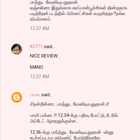
பாத்துட வேண்டியதுதான்.
ஏஞ்சலினா இதுக்காக கரப்பான்பூச்சிகள் தின்றதாக
படித்தேன்.படத்தில் அக்காட்சிகள் வருகிறதா?நல்ல
விமர்சனம்.
12:57 AM
KUTTI
said…
NICE REVIEW...
MANO
12:57 AM
பாலா
said…
//நன்றீன்னா.. பாத்துட வேண்டியதுதான்.//
பாவி மக்கா..!! 12.34-க்கு பதிவு போட்டு, ரீடரில்
அப்டேட் ஆகறதுக்குள்ள...
12.36-க்கு பார்த்துட வேண்டியதுதான் -ன்னு
கூச்சப்படாம கமெண்ட் போடுறீங்களே.