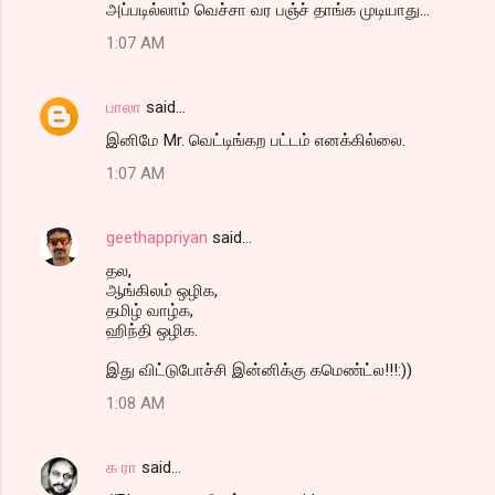
அப்படில்லாம் வெச்சா வர பஞ்ச் தாங்க முடியாது...
1:07 AM
பாலா
said…
இனிமே Mr. வெட்டிங்கற பட்டம் எனக்கில்லை.
1:07 AM
geethappriyan
said…
தல,
ஆங்கிலம் ஒழிக,
தமிழ் வாழ்க,
ஹிந்தி ஒழிக.
இது விட்டுபோச்சி இன்னிக்கு கமெண்ட்ல!!!:))
1:08 AM
க ரா
said…