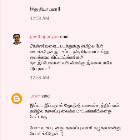
இது நியாயமா!!
12:58 AM
geethappriyan
said…
//நல்லவேளை... படத்துக்கு தமிழ்ல பேர்
வைக்கறேன்னு... உப்பு, புளி, மிளகாய்-ன்னு
வைக்காம விட்டாய்ங்களே.//
தல இப்போதான் வரி விலக்கு இல்லையாமே
அப்புடியா?
12:58 AM
பாலா
said…
இல்ல... இப்பதான் ஜோதிஜி வலைச்சரத்தில் ஏன்
தமிழ்ல தலைப்பு வைக்க மாட்டீங்கறீங்கன்னு
கேட்டாரு.
பேசாம.. உப்பு-ன்னு தலைப்பு வச்சி எழுதலமான்னு
யோசிக்கிறேன். :)