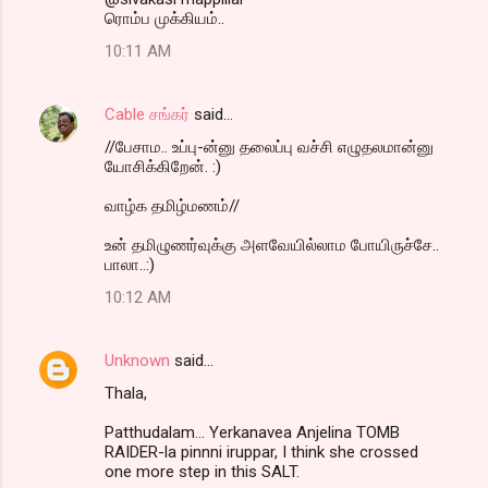
ரொம்ப முக்கியம்..
10:11 AM
Cable சங்கர்
said…
//பேசாம.. உப்பு-ன்னு தலைப்பு வச்சி எழுதலமான்னு
யோசிக்கிறேன். :)
வாழ்க தமிழ்மணம்//
உன் தமிழுணர்வுக்கு அளவேயில்லாம போயிருச்சே..
பாலா..:)
10:12 AM
Unknown
said…
Thala,
Patthudalam... Yerkanavea Anjelina TOMB
RAIDER-la pinnni iruppar, I think she crossed
one more step in this SALT.