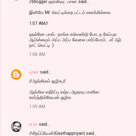
//Blogger ஹாலிவுட் பாலா said...
இனிமே Mr. வெட்டிங்கற பட்டம் எனக்கில்லை.
1:07 AM//
ஹல்லோ பாஸ்.. நாங்க கமெண்டு போடற கேப்புல
ஆபிஸ்லயும் அப்ப அப்ப வேலை பார்ப்போம்... வீ ஆர்
நாட் வெட்டி :)
1:08 AM
பாலா
said…
//ஆங்கிலம் ஒழிக,//
ஆங்கில எதிர்ப்பு ரஷ்ய ஆதரவு பாஸிஸ
கார்த்திக்கேயன் ஒழிக.
1:09 AM
க ரா
said…
//கீதப்ப்ரியன்|Geethappriyan| said...