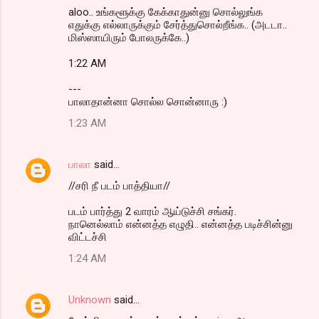
aloo.. உங்களூக்கு கேக்காதுன்னு சொல்லுங்க
எதுக்கு எல்லாருக்கும் சேர்த்துசொல்றீங்க.. (அடடா..
மிஸ்ஸாயிரும் போலருக்கே..)
1:22 AM
---
பாலாதான்னா சொல்ல சொன்னாரு :)
1:23 AM
பாலா
said…
//சரி நீ படம் பாத்தியா//
படம் பார்த்து 2 வாரம் ஆய்டுச்சி சங்கர்.
நானெல்லாம் என்னத்த எழுதி.. என்னத்த படிச்சின்னு
விட்டச்சி
1:24 AM
Unknown
said…