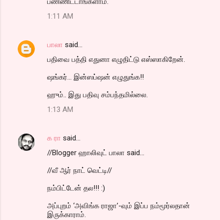
பண்ணிட்டாங்களாம்.
1:11 AM
பாலா
said…
பதிவை பத்தி எதுனா எழுதிட்டு எஸ்ஸாகிறேன்.
ஷங்கர்... இன்ஸப்ஷன் எழுதுங்க!!
ஹும்.. இது பதிவு சம்பந்தமில்லை.
1:13 AM
க ரா
said…
//Blogger ஹாலிவுட் பாலா said...
//வீ ஆர் நாட் வெட்டி//
நம்பிட்டேன் தல!!! :)
அப்புறம் ‘அவிங்க ராஜா’-வும் இப்ப நம்மூர்லதான்
இருக்காராம்.