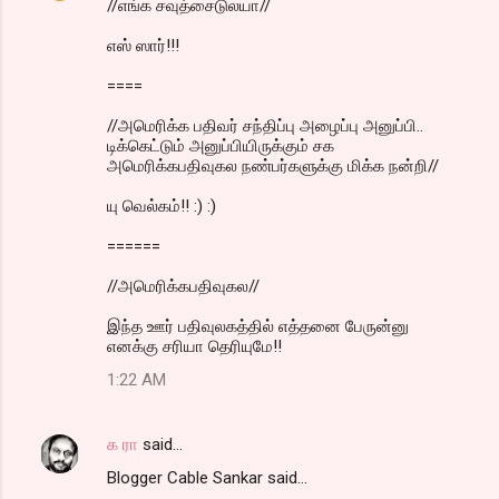
//எங்க சவுத்சைடுலயா//
எஸ் ஸார்!!!
====
//அமெரிக்க பதிவர் சந்திப்பு அழைப்பு அனுப்பி..
டிக்கெட்டும் அனுப்பியிருக்கும் சக
அமெரிக்கபதிவுகல நண்பர்களுக்கு மிக்க நன்றி//
யு வெல்கம்!! :) :)
======
//அமெரிக்கபதிவுகல//
இந்த ஊர் பதிவுலகத்தில் எத்தனை பேருன்னு
எனக்கு சரியா தெரியுமே!!
1:22 AM
க ரா
said…
Blogger Cable Sankar said...