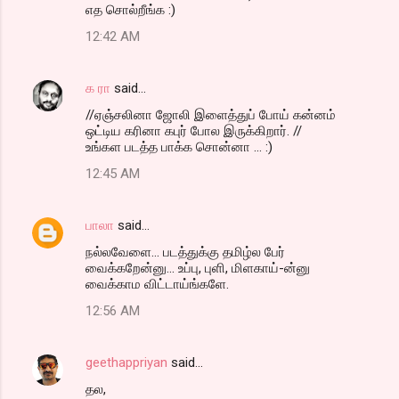
எத சொல்றீங்க :)
12:42 AM
க ரா
said…
//ஏஞ்சலினா ஜோலி இளைத்துப் போய் கன்னம்
ஒட்டிய கரினா கபுர் போல இருக்கிறார். //
உங்கள படத்த பாக்க சொன்னா ... :)
12:45 AM
பாலா
said…
நல்லவேளை... படத்துக்கு தமிழ்ல பேர்
வைக்கறேன்னு... உப்பு, புளி, மிளகாய்-ன்னு
வைக்காம விட்டாய்ங்களே.
12:56 AM
geethappriyan
said…
தல,