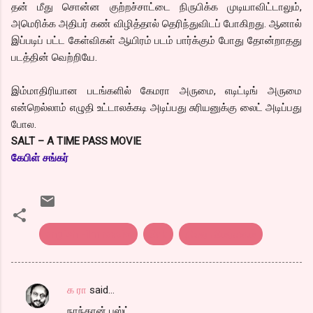
தன் மீது சொன்ன குற்றச்சாட்டை நிருபிக்க முடியாவிட்டாலும்,
அமெரிக்க அதிபர் கண் விழித்தால் தெரிந்துவிடப் போகிறது. ஆனால்
இப்படிப் பட்ட கேள்விகள் ஆயிரம் படம் பார்க்கும் போது தோன்றாதது
படத்தின் வெற்றியே.
இம்மாதிரியான படங்களில் கேமரா அருமை, எடிட்டிங் அருமை
என்றெல்லாம் எழுதி உட்டாலக்கடி அடிப்பது சுரியனுக்கு லைட் அடிப்பது
போல.
SALT – A TIME PASS MOVIE
கேபிள் சங்கர்
english Film reveiw
Salt
திரை விமர்சனம்
க ரா
said…
C
நாந்தான் பஸ்ட்..