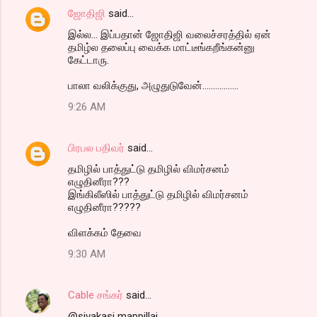
ஜோதிஜி
said…
இல்ல... இப்பதான் ஜோதிஜி வலைச்சரத்தில் ஏன்
தமிழ்ல தலைப்பு வைக்க மாட்டீங்கறீங்கன்னு
கேட்டாரு.
பாலா வலிக்குது, அழுதுடுவேன்.................
9:26 AM
பிரபல பதிவர்
said…
தமிழில் பாத்துட்டு தமிழில் விமர்சனம்
எழுதினீரா???
இங்கிலீஸில் பாத்துட்டு தமிழில் விமர்சனம்
எழுதினீரா?????
விளக்கம் தேவை
9:30 AM
Cable சங்கர்
said…
@sivakasi mappillai