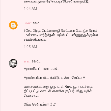
கண்ணாருக்காரே?எப்படி?ஆச்சரியக்குறி:)))
1:04 AM
பாலா
said…
ச்சே.. அந்த டெக்னாலஜி மேட்டரை கொஞ்ச நேரம்
முன்னாடி பார்த்தேன். அப்டேட் பண்ணுறதுக்குள்ள
தப்பிச்சிட்டீங்க.
1:05 AM
க ரா
said…
//ஹாலிவுட் பாலா said...
//நாங்க ரீட்ர விட ஸ்பிடு.. என்ன செய்ய //
என்னைக்காவது ஒரு நாள், மேல பூரா படத்தை
திட்டிபுட்டு, கடைசி லைன்ல சூப்பர்-ன்னு பஞ்ச்
வெச்சா.....
அப்ப தெரியுங்க!! :) //