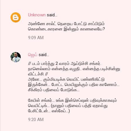
Unknown
said…
அண்ணே சால்ட் நெறைய போட்டு சாப்பிடும்
கொண்டைகாரனை இன்னும் காணலையே?
9:09 AM
ஜெய்
said…
// படம் பார்த்து 2 வாரம் ஆய்டுச்சி சங்கர்.
நானெல்லாம் என்னத்த எழுதி.. என்னத்த படிச்சின்னு
விட்டச்சி //
அலோ... கும்மியடிக்க வெயிட் பண்ணிகிட்டு
இருக்கேன்... போட்ட மெயிலுக்கும் பதில காணோம்...
சீக்கிரம் பதிவைப் போடுங்க...
கேபிள் சங்கர்... உங்க இன்செப்ஷன் பதிவுக்காகவும்
வெயிட்டிங்... (நானும் பதிவைப் பத்தி ஏதாவ்து
பேசிட்டேன்... எஸ்கேப்...)
9:20 AM