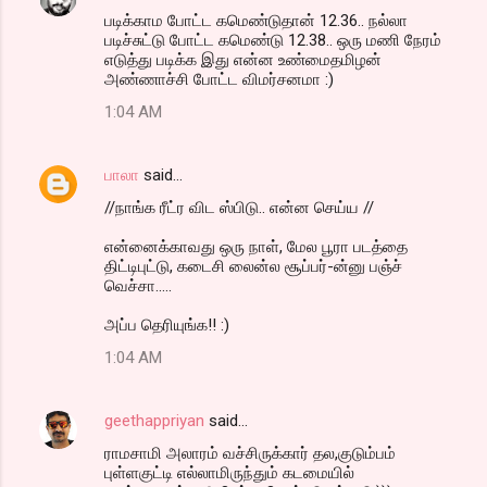
படிக்காம போட்ட கமெண்டுதான் 12.36.. நல்லா
படிச்சுட்டு போட்ட கமெண்டு 12.38.. ஒரு மணி நேரம்
எடுத்து படிக்க இது என்ன உண்மைதமிழன்
அண்ணாச்சி போட்ட விமர்சனமா :)
1:04 AM
பாலா
said…
//நாங்க ரீட்ர விட ஸ்பிடு.. என்ன செய்ய //
என்னைக்காவது ஒரு நாள், மேல பூரா படத்தை
திட்டிபுட்டு, கடைசி லைன்ல சூப்பர்-ன்னு பஞ்ச்
வெச்சா.....
அப்ப தெரியுங்க!! :)
1:04 AM
geethappriyan
said…
ராமசாமி அலாரம் வச்சிருக்கார் தல,குடும்பம்
புள்ளகுட்டி எல்லாமிருந்தும் கடமையில்