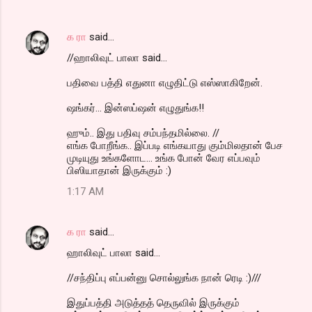
க ரா
said…
//ஹாலிவுட் பாலா said...
பதிவை பத்தி எதுனா எழுதிட்டு எஸ்ஸாகிறேன்.
ஷங்கர்... இன்ஸப்ஷன் எழுதுங்க!!
ஹும்.. இது பதிவு சம்பந்தமில்லை. //
எங்க போறீங்க.. இப்படி எங்கயாது கும்மிலதான் பேச
முடியுது உங்களோட... உங்க போன் வேர எப்பவும்
பிஸியாதான் இருக்கும் :)
1:17 AM
க ரா
said…
ஹாலிவுட் பாலா said...
//சந்திப்பு எப்பன்னு சொல்லுங்க நான் ரெடி :)///
இதுப்பத்தி அடுத்தத் தெருவில் இருக்கும்