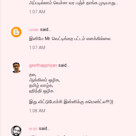
அப்படில்லாம் வெச்சா வர பஞ்ச் தாங்க முடியாது...
1:07 AM
பாலா
said…
இனிமே Mr. வெட்டிங்கற பட்டம் எனக்கில்லை.
1:07 AM
geethappriyan
said…
தல,
ஆங்கிலம் ஒழிக,
தமிழ் வாழ்க,
ஹிந்தி ஒழிக.
இது விட்டுபோச்சி இன்னிக்கு கமெண்ட்ல!!!:))
1:08 AM
க ரா
said…