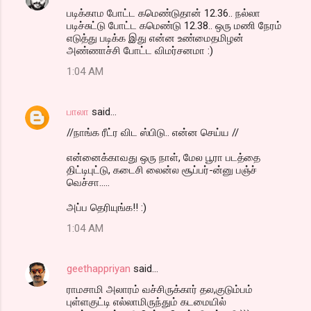
படிக்காம போட்ட கமெண்டுதான் 12.36.. நல்லா
படிச்சுட்டு போட்ட கமெண்டு 12.38.. ஒரு மணி நேரம்
எடுத்து படிக்க இது என்ன உண்மைதமிழன்
அண்ணாச்சி போட்ட விமர்சனமா :)
1:04 AM
பாலா
said…
//நாங்க ரீட்ர விட ஸ்பிடு.. என்ன செய்ய //
என்னைக்காவது ஒரு நாள், மேல பூரா படத்தை
திட்டிபுட்டு, கடைசி லைன்ல சூப்பர்-ன்னு பஞ்ச்
வெச்சா.....
அப்ப தெரியுங்க!! :)
1:04 AM
geethappriyan
said…
ராமசாமி அலாரம் வச்சிருக்கார் தல,குடும்பம்
புள்ளகுட்டி எல்லாமிருந்தும் கடமையில்