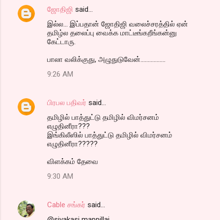
ஜோதிஜி
said…
இல்ல... இப்பதான் ஜோதிஜி வலைச்சரத்தில் ஏன்
தமிழ்ல தலைப்பு வைக்க மாட்டீங்கறீங்கன்னு
கேட்டாரு.
பாலா வலிக்குது, அழுதுடுவேன்.................
9:26 AM
பிரபல பதிவர்
said…
தமிழில் பாத்துட்டு தமிழில் விமர்சனம்
எழுதினீரா???
இங்கிலீஸில் பாத்துட்டு தமிழில் விமர்சனம்
எழுதினீரா?????
விளக்கம் தேவை
9:30 AM
Cable சங்கர்
said…
@sivakasi mappillai