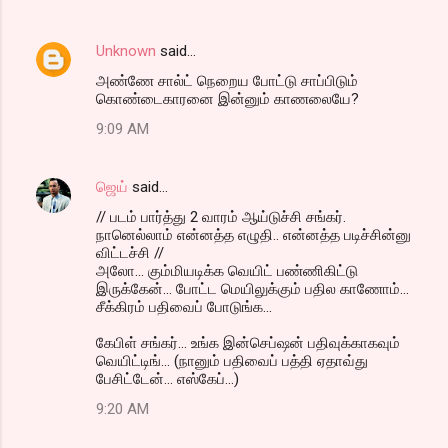
Unknown
said…
அண்ணே சால்ட் நெறைய போட்டு சாப்பிடும்
கொண்டைகாரனை இன்னும் காணலையே?
9:09 AM
ஜெய்
said…
// படம் பார்த்து 2 வாரம் ஆய்டுச்சி சங்கர்.
நானெல்லாம் என்னத்த எழுதி.. என்னத்த படிச்சின்னு
விட்டச்சி //
அலோ... கும்மியடிக்க வெயிட் பண்ணிகிட்டு
இருக்கேன்... போட்ட மெயிலுக்கும் பதில காணோம்...
சீக்கிரம் பதிவைப் போடுங்க...
கேபிள் சங்கர்... உங்க இன்செப்ஷன் பதிவுக்காகவும்
வெயிட்டிங்... (நானும் பதிவைப் பத்தி ஏதாவ்து
பேசிட்டேன்... எஸ்கேப்...)
9:20 AM