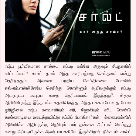
ரஷ்ய பூர்வீகமான சால்டை எப்படி உள்ளே அதுவும் சி.ஐ.ஏவில்
விட்டார்கள்? சால்ட் தான் அந்த காரியத்தை செய்தவள் என்று
தெரிந்ததும், அவளை பற்றிய செய்திகளை போனில்
எஸ்.எம்.எஸ்ஸிலேயே தெரிந்து கொள்ளூம் ஆபீஸருக்கும் எப்படி
அவளூடய பழைய கதை தெரியாமால் இருந்தது?. சி.ஐ.ஏ
ஆபீஸிலிருந்து இந்த பக்க கதவிலிருந்து, அந்த பக்கம் போவது போல
ஒரிஜினல் ரஷ்ய உளவாளியும் சரி, ஜோலியும் சரி.. ரெண்டு
கண்ணாடியை உடைத்துவிட்டு தப்பிப் போகிறார்கள். க்ளைமாக்ஸில்
அமெரிக்க அதிபருக்கு தெரியும் யார் தன்னை அட்டாக் செய்தது
என்று அப்படியிருக்க அவர் மயக்கியே இருக்கிறார். நிச்சயம் சால்ட்