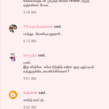
கேள்விகளுடன் முடித்த உங்கள் review அழகு.
ஏஞ்சலினா போல...
5:18 AM
T.V.ராதாகிருஷ்ணன்
said…
பாத்துட வேண்டியதுதான்..
6:15 AM
கொழந்த
said…
பாஸ்..
இத விடுங்க.. எங்க ரித்தீஷ் எதிரா ஒரு புதுப்புயல்
வந்துருக்கே, கவனிச்சிங்களா?
9:01 AM
Sukumar
said…
சால்டு ரைட்டு...
9:02 AM