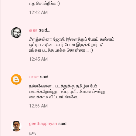
எத சொல்றீங்க :)
12:42 AM
க ரா
said…
//ஏஞ்சலினா ஜோலி இளைத்துப் போய் கன்னம்
ஒட்டிய கரினா கபுர் போல இருக்கிறார். //
உங்கள படத்த பாக்க சொன்னா ... :)
12:45 AM
பாலா
said…
நல்லவேளை... படத்துக்கு தமிழ்ல பேர்
வைக்கறேன்னு... உப்பு, புளி, மிளகாய்-ன்னு
வைக்காம விட்டாய்ங்களே.
12:56 AM
geethappriyan
said…
தல,