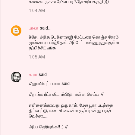
கண்ணாருக்காரே?எப்படி?ஆச்சரியக்குறி:)))
1:04 AM
பாலா
said…
ச்சே.. அந்த டெக்னாலஜி மேட்டரை கொஞ்ச நேரம்
முன்னாடி பார்த்தேன். அப்டேட் பண்ணுறதுக்குள்ள
தப்பிச்சிட்டீங்க.
1:05 AM
க ரா
said…
//ஹாலிவுட் பாலா said...
//நாங்க ரீட்ர விட ஸ்பிடு.. என்ன செய்ய //
என்னைக்காவது ஒரு நாள், மேல பூரா படத்தை
திட்டிபுட்டு, கடைசி லைன்ல சூப்பர்-ன்னு பஞ்ச்
வெச்சா.....
அப்ப தெரியுங்க!! :) //