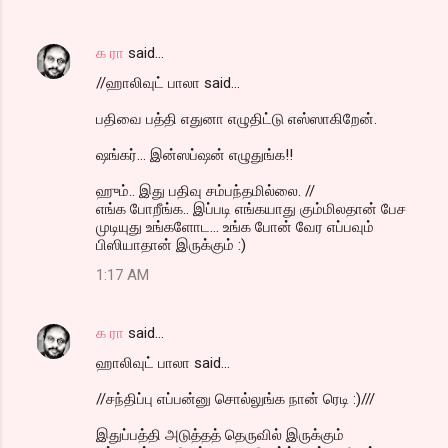
க ரா
said…
//ஹாலிவுட் பாலா said...
பதிவை பத்தி எதுனா எழுதிட்டு எஸ்ஸாகிறேன்.
ஷங்கர்... இன்ஸப்ஷன் எழுதுங்க!!
ஹும்.. இது பதிவு சம்பந்தமில்லை. //
எங்க போறீங்க.. இப்படி எங்கயாது கும்மிலதான் பேச
முடியுது உங்களோட... உங்க போன் வேர எப்பவும்
பிஸியாதான் இருக்கும் :)
1:17 AM
க ரா
said…
ஹாலிவுட் பாலா said...
//சந்திப்பு எப்பன்னு சொல்லுங்க நான் ரெடி :)///
இதுப்பத்தி அடுத்தத் தெருவில் இருக்கும்