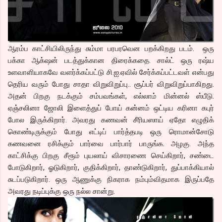
ஆரம்ப காட்சியிலிருந்து சும்மா பரபரவென பறக்கிறது படம். ஒரு
பக்கா ஆக்‌ஷன் படத்துக்கான திரைக்கதை. சால்ட் ஒரு ரஷ்ய
உளவாளியாகவே வளர்க்கப்பட்டு சி.ஐ.ஏவில் சேர்க்கப்பட்டவள் என்பது
தெரிய வரும் போது சாதா விறுவிறுப்பு.. சூப்பர் விறுவிறுப்பாகிறது.
அதன் பிறகு நடக்கும் சம்பவங்கள், எல்லாம் மின்னல் ஸ்பீடு.
ஏஞ்சலினா ஜோலி இளைத்துப் போய் கன்னம் ஒட்டிய கரினா கபுர்
போல இருக்கிறார். அவரது கணவன் சீரியஸாய் ஏதோ எழுதிக்
கொண்டிருக்கும் போது எட்டிப் பார்த்தபடி ஒரு ரொமான்சோடு
கணவனை ரசிக்கும் பார்வை பார்பார் பாருங்க. அழகு. அந்த
காட்சிக்கு பிறகு சீரூம் புயலாய் விசாரணை செய்கிறார், சண்டை
போடுகிறார், ஓடுகிறார், குதிக்கிறார், தாண்டுகிறார், துப்பாக்கியால்
சுடப்படுகிறார். ஒரு ஆணுக்கு நிகராக நம்பும்விதமாக இருப்பதே
அவரது நடிப்புக்கு ஒரு நல்ல சான்று.