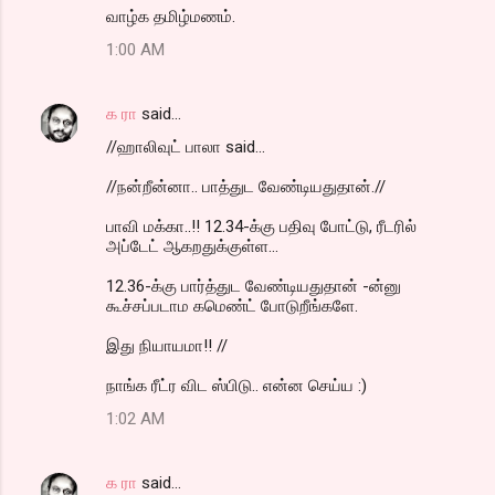
வாழ்க தமிழ்மணம்.
1:00 AM
க ரா
said…
//ஹாலிவுட் பாலா said...
//நன்றீன்னா.. பாத்துட வேண்டியதுதான்.//
பாவி மக்கா..!! 12.34-க்கு பதிவு போட்டு, ரீடரில்
அப்டேட் ஆகறதுக்குள்ள...
12.36-க்கு பார்த்துட வேண்டியதுதான் -ன்னு
கூச்சப்படாம கமெண்ட் போடுறீங்களே.
இது நியாயமா!! //
நாங்க ரீட்ர விட ஸ்பிடு.. என்ன செய்ய :)
1:02 AM
க ரா
said…