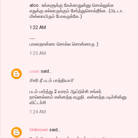
aloo.. உங்களூக்கு கேக்காதுன்னு சொல்லுங்க
எதுக்கு எல்லாருக்கும் சேர்த்துசொல்றீங்க.. (அடடா..
மிஸ்ஸாயிரும் போலருக்கே..)
1:22 AM
---
பாலாதான்னா சொல்ல சொன்னாரு :)
1:23 AM
பாலா
said…
//சரி நீ படம் பாத்தியா//
படம் பார்த்து 2 வாரம் ஆய்டுச்சி சங்கர்.
நானெல்லாம் என்னத்த எழுதி.. என்னத்த படிச்சின்னு
விட்டச்சி
1:24 AM
Unknown
said…