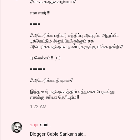
//எங்க சவுத்சைடுலயா//
எஸ் ஸார்!!!
====
//அமெரிக்க பதிவர் சந்திப்பு அழைப்பு அனுப்பி..
டிக்கெட்டும் அனுப்பியிருக்கும் சக
அமெரிக்கபதிவுகல நண்பர்களுக்கு மிக்க நன்றி//
யு வெல்கம்!! :) :)
======
//அமெரிக்கபதிவுகல//
இந்த ஊர் பதிவுலகத்தில் எத்தனை பேருன்னு
எனக்கு சரியா தெரியுமே!!
1:22 AM
க ரா
said…
Blogger Cable Sankar said...