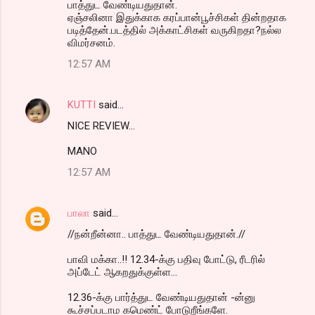
பாத்துட வேண்டியதுதான்.
ஏஞ்சலினா இதுக்காக கரப்பான்பூச்சிகள் தின்றதாக
படித்தேன்.படத்தில் அக்காட்சிகள் வருகிறதா?நல்ல
விமர்சனம்.
12:57 AM
KUTTI
said…
NICE REVIEW...
MANO
12:57 AM
பாலா
said…
//நன்றீன்னா.. பாத்துட வேண்டியதுதான்.//
பாவி மக்கா..!! 12.34-க்கு பதிவு போட்டு, ரீடரில்
அப்டேட் ஆகறதுக்குள்ள...
12.36-க்கு பார்த்துட வேண்டியதுதான் -ன்னு
கூச்சப்படாம கமெண்ட் போடுறீங்களே.