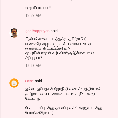
இது நியாயமா!!
12:58 AM
geethappriyan
said…
//நல்லவேளை... படத்துக்கு தமிழ்ல பேர்
வைக்கறேன்னு... உப்பு, புளி, மிளகாய்-ன்னு
வைக்காம விட்டாய்ங்களே.//
தல இப்போதான் வரி விலக்கு இல்லையாமே
அப்புடியா?
12:58 AM
பாலா
said…
இல்ல... இப்பதான் ஜோதிஜி வலைச்சரத்தில் ஏன்
தமிழ்ல தலைப்பு வைக்க மாட்டீங்கறீங்கன்னு
கேட்டாரு.
பேசாம.. உப்பு-ன்னு தலைப்பு வச்சி எழுதலமான்னு
யோசிக்கிறேன். :)