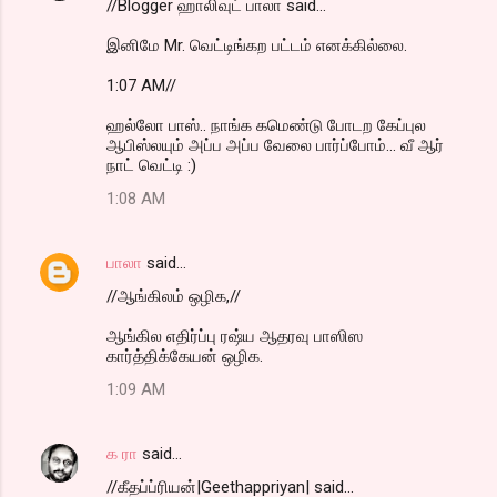
//Blogger ஹாலிவுட் பாலா said...
இனிமே Mr. வெட்டிங்கற பட்டம் எனக்கில்லை.
1:07 AM//
ஹல்லோ பாஸ்.. நாங்க கமெண்டு போடற கேப்புல
ஆபிஸ்லயும் அப்ப அப்ப வேலை பார்ப்போம்... வீ ஆர்
நாட் வெட்டி :)
1:08 AM
பாலா
said…
//ஆங்கிலம் ஒழிக,//
ஆங்கில எதிர்ப்பு ரஷ்ய ஆதரவு பாஸிஸ
கார்த்திக்கேயன் ஒழிக.
1:09 AM
க ரா
said…
//கீதப்ப்ரியன்|Geethappriyan| said...