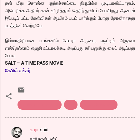
தன் மீது சொன்ன குற்றச்சாட்டை நிருபிக்க முடியாவிட்டாலும்,
அமெரிக்க அதிபர் கண் விழித்தால் தெரிந்துவிடப் போகிறது. ஆனால்
இப்படிப் பட்ட கேள்விகள் ஆயிரம் படம் பார்க்கும் போது தோன்றாதது
படத்தின் வெற்றியே.
இம்மாதிரியான படங்களில் கேமரா அருமை, எடிட்டிங் அருமை
என்றெல்லாம் எழுதி உட்டாலக்கடி அடிப்பது சுரியனுக்கு லைட் அடிப்பது
போல.
SALT – A TIME PASS MOVIE
கேபிள் சங்கர்
english Film reveiw
Salt
திரை விமர்சனம்
க ரா
said…
C
நாந்தான் பஸ்ட்..