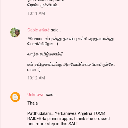
ரொம்ப முக்கியம்..
10:11 AM
Cable சங்கர்
said…
//பேசாம.. உப்பு-ன்னு தலைப்பு வச்சி எழுதலமான்னு
யோசிக்கிறேன். :)
வாழ்க தமிழ்மணம்//
உன் தமிழுணர்வுக்கு அளவேயில்லாம போயிருச்சே..
பாலா..:)
10:12 AM
Unknown
said…
Thala,
Patthudalam... Yerkanavea Anjelina TOMB
RAIDER-la pinnni iruppar, I think she crossed
one more step in this SALT.