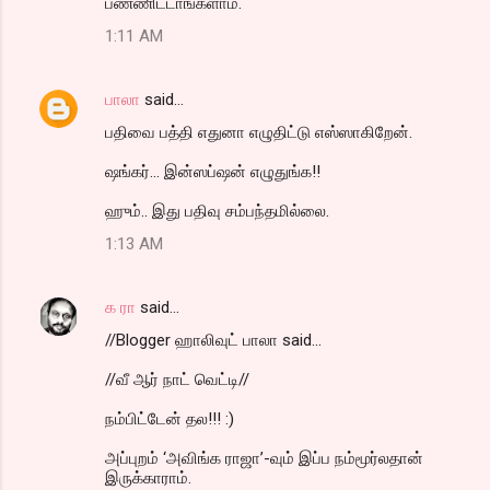
பண்ணிட்டாங்களாம்.
1:11 AM
பாலா
said…
பதிவை பத்தி எதுனா எழுதிட்டு எஸ்ஸாகிறேன்.
ஷங்கர்... இன்ஸப்ஷன் எழுதுங்க!!
ஹும்.. இது பதிவு சம்பந்தமில்லை.
1:13 AM
க ரா
said…
//Blogger ஹாலிவுட் பாலா said...
//வீ ஆர் நாட் வெட்டி//
நம்பிட்டேன் தல!!! :)
அப்புறம் ‘அவிங்க ராஜா’-வும் இப்ப நம்மூர்லதான்
இருக்காராம்.