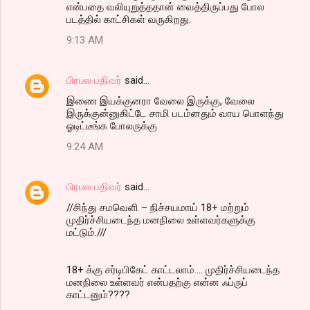
என்பதை வலியுறுத்ததான் வைத்திருப்பது போல
படத்தில் காட்சிகள் வருகிறது.
9:13 AM
பிரபல பதிவர்
said…
இணை இயக்குனரா வேலை இருக்கு, வேலை
இருக்குன்னுகிட்டே சாமி படம்னதும் வாய பொளந்து
ஓடிட்டீங்க போலருக்கு
9:24 AM
பிரபல பதிவர்
said…
//சிந்து சமவெளி – நிச்சயமாய் 18+ மற்றும்
முதிர்ச்சியடைந்த மனநிலை உள்ளவர்களுக்கு
மட்டும்.///
18+ க்கு சர்டிபிகேட் காட்ட‌லாம்.... முதிர்ச்சியடைந்த
மனநிலை உள்ளவர் என்ப‌த‌ற்கு என்ன‌ ஃப்ருப்
காட்ட‌னும்????