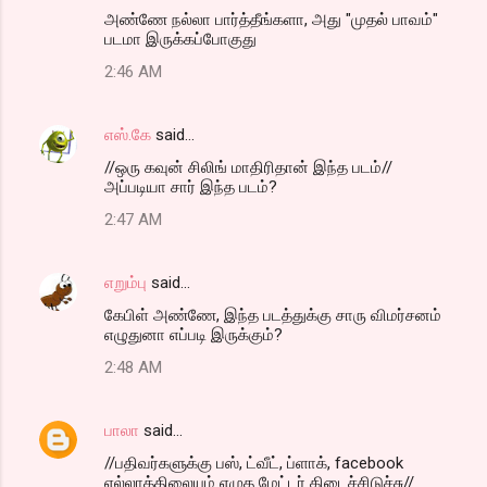
அண்ணே நல்லா பார்த்தீங்களா, அது "முதல் பாவம்"
படமா இருக்கப்போகுது
2:46 AM
எஸ்.கே
said…
//ஒரு கவுன் சிலிங் மாதிரிதான் இந்த படம்//
அப்படியா சார் இந்த படம்?
2:47 AM
எறும்பு
said…
கேபிள் அண்ணே, இந்த படத்துக்கு சாரு விமர்சனம்
எழுதுனா எப்படி இருக்கும்?
2:48 AM
பாலா
said…
//பதிவர்களுக்கு பஸ், ட்வீட், ப்ளாக், facebook
எல்லாத்திலையும் எழுத மேட்டர் கிடைச்சிடுச்சு//