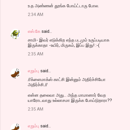
உ.த அண்ணன் தூங்க போய்ட்டாரு போல.
2:34 AM
எஸ்.கே
said…
சாமி- இவர் எடுக்கிற எந்த படமும் உருப்படியாக
இருக்காதா -உயிர், மிருகம், இப்ப இது! :-(
2:35 AM
எறும்பு
said…
//க்ளைமாக்ஸ் காட்சி இன்னும் அதிர்ச்சியோ
அதிர்ச்சி.//
என்ன தலைவா அது... அந்த மாமானார் வேற
யாரோடவாது உல்லாசமா இருக்க போய்டுறாரா??
2:35 AM
எறும்பு
said…