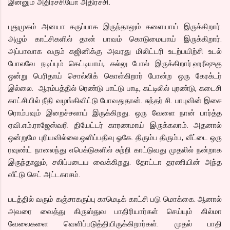
இன்னும் அதிர்ச்சியோ அதிர்ச்சி.
புதுமுகம் அனயா கருப்பாக இருந்தாலும் களையாய் இருக்கிறார்.
அழும் காட்சிகளில் தான் பாவம் கொடுமையாய் இருக்கிறார்.
அப்பாவாக வரும் கஜினிக்கு அவரது மிலிட்டரி உடற்பயிற்சி உடல்
போலவே நடிப்பும் கெட்டியாய், கல்லு போல் இருக்கிறார்.ஹரீஷுகு
ஒன்று பெரிதாய் சொல்லிக் கொள்கிறார் போன்ற ஒரு கேரக்டர்
இல்லை. ஆரம்பத்தில் ரெண்டு பாட்டு பாடி, கட்டிலில் புரண்டு, கடைசி
காட்சியில் நீதி வழங்கிவிட்டு போவதுதான். சுந்தர் சி. பாபுவின் இசை
ரொம்பவும் இறைச்சலாய் இருக்கிறது. ஒரு வேளை நான் பார்த்த
ஏவி.எம்.ராஜேஸ்வரி தியேட்டர் காரணமாய் இருக்கலாம். அதனால்
ஒன்றுமே புரியவில்லை.ஒளிப்பதிவு ஓகே. திரும்ப திரும்ப, வீட்டை ஒரு
ரவுண்ட் நாலைந்து எபெக்டுகளில் சுற்றி காட்டுவது முதலில் நன்றாக
இருந்தாலும், சலிப்படைய வைக்கிறது. தோட்டா தரணியின் அந்த
வீட்டு செட் அட்டகாசம்.
படத்தில் வரும் கஞ்சாகருப்பு காமெடிக் காட்சி படு மொக்கை. ஆனால்
அவரை வைத்து கிருஸ்துவ பாதிரியார்கள் செய்யும் கில்மா
வேலைகளை வெளிப்படுத்தியிருக்கிறார்கள். முதல் பாதி