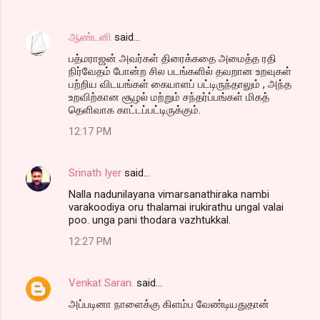
ஆண்டனி
said…
பத்மராஜன் அவர்கள் திரைக்கதை அமைத்த ரதி
நிர்வேதம் போன்ற சில படங்களில் தவறான உறவுகள்
பற்றிய விடயங்கள் கையாளப் பட்டிருந்தாலும் , அந்த
உறவிற்கான சூழல் மற்றும் சந்தர்ப்பங்கள் மிகத்
தெளிவாக காட்டப்பட்டிருக்கும்.
12:17 PM
Srinath Iyer
said…
Nalla nadunilayana vimarsanathiraka nambi
varakoodiya oru thalamai irukirathu ungal valai
poo. unga pani thodara vazhtukkal.
12:27 PM
Venkat Saran.
said…
அப்படினா நாளைக்கு கிளம்ப வேண்டியதுதான்