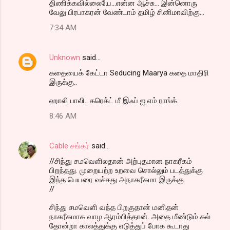
திணிக்கவில்லையே...என்ன ஆச்சு... இன்னொரு
வேலு பிரபாகரன் வேண்டாம் தமிழ் சினிமாவிற்கு...
7:34 AM
Unknown
said…
கதையைக் கேட்டா Seducing Maarya கதை மாதிரி
இருக்கு..
ஹாலி பாலி.. கரெக்ட் மீ இஃப் ஐ எம் ராங்க்.
8:46 AM
Cable சங்கர்
said…
//சிந்து சமவெளிலதான் அற்புதமான நாகரீகம்
பிறந்தது. முறையற்ற உறவை சொல்லும் படத்துக்கு
இந்த பெயரை வச்சது அநாகரீகமா இருக்கு.
//
சிந்து சமவெளி வந்த பிறகுதான் மனிதன்
நாகரீகமாக வாழ ஆரம்பித்தான். அதை மீண்டும் கல்
தோன்றா காலத்துக்கு எடுத்துப் போக கூடாது