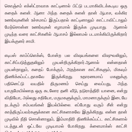
கொஞ்சம் எக்ஸ்ட்ராவாக காட்டினால் பிட்டு படமாகிவிடக்கூடிய ஒரு
கதைக் களன். ஆனா அந்த கதைக் களன் தான் ஆபாச, வக்கிர
உணர்வுகளின் உச்சமாய் இருப்பதால் காட்டினாலும் காட்டாவிட்டாலும்
மேற்சொன்ன உணர்வுகள் எழாமால் இருக்க முடியாது. ஆனால்
முடிந்த வரை காட்சிகளில் ஆபாசம் இல்லாமல் படமாக்கியிருக்கிறார்
இயக்குனர் சாமி.
எடிபஸ் காம்ப்ளெக்ஸ், போன்ற பல விஷயங்களை விஷுவலிலும்,
காட்சிப்படுத்துதலிலும் முயன்றிருக்கிறார்.ஆனால் என்னதான்
முயன்றாலும், கதைப் போக்கும், அதற்கான காட்சிகளும், மிகவும்
திணிக்கப்பட்டதாகவே இருக்கிறது. உதாரணமாய் மகனுக்கு
பதினெட்டு வயதில் திருமணம் செய்து வைப்பது, அந்த
யாருமேயில்லாத ஒரு கடலோர தனி வீடு, நடுராத்திரி யானை, என்று
விதியோ, அல்லது சதியோ, மருமகளுக்கும், மாமனாருக்கும் இடையே
நடக்கும் சம்பவங்கள் இயல்பில்லை. எப்போது வரும் சீன் என்று
காத்திருப்பவர்களுக்கான காட்சிகளாகவே இருக்கிறது. என்ன தான்
முடிவில் நீதி சொன்னாலும், இம்மாதிரி திணிக்கப்பட்ட காட்சிகளால்
படத்துடன் ஒட்டவே முடியாமல் போகிறது. க்ளைமாக்ஸ் காட்சி