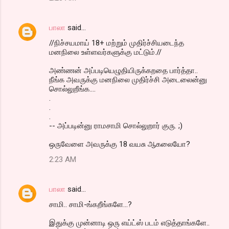
s
பாலா
said…
//நிச்சயமாய் 18+ மற்றும் முதிர்ச்சியடைந்த
மனநிலை உள்ளவர்களுக்கு மட்டும்.//
அண்ணன் அப்படியெழுதியிருக்கறதை பார்த்தா..
நீங்க அவருக்கு மனநிலை முதிர்ச்சி அடைலைன்னு
சொல்லுறீங்க....
.
.
.
-- அப்படின்னு ராமசாமி சொல்லுறார் குரு. ;)
ஒருவேளை அவருக்கு 18 வயசு ஆகலையோ?
2:23 AM
பாலா
said…
சாமி.. சாமி-ங்கறீங்களே...?
இதுக்கு முன்னாடி ஒரு எய்ட்ஸ் படம் எடுத்தாங்களே..