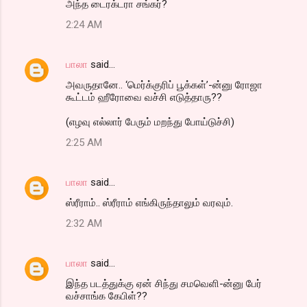
அந்த டைரக்டரா சங்கர்?
2:24 AM
பாலா
said…
அவருதானே.. ‘மெர்க்குரிப் பூக்கள்’-ன்னு ரோஜா
கூட்டம் ஹீரோவை வச்சி எடுத்தாரு??
(எழவு எல்லார் பேரும் மறந்து போய்டுச்சி)
2:25 AM
பாலா
said…
ஸ்ரீராம்.. ஸ்ரீராம் எங்கிருந்தாலும் வரவும்.
2:32 AM
பாலா
said…
இந்த படத்துக்கு ஏன் சிந்து சமவெளி-ன்னு பேர்
வச்சாங்க கேபிள்??