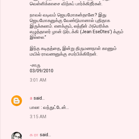
வெள்ளிக்காசை விற்கப் பார்க்கிறீர்கள்.
நாவல் வடிவம் ஜெயமோகன்தானே? இது
ஜெயமோகனுக்கு வேண்டுமானால் புதிதாக
இருக்கலாம். எனக்கும், லத்தீன் அமெரிக்க
எழுத்தாளர் ழான் டுர்டக்கி (Jean EseDtes') க்கும்
இல்லை.”
இந்த கடிதத்தை, இன்று திருமணநாள் காணும்
மயில் ராவணனுக்கு சமர்பிக்கிறேன்.
-சாரு
03/09/2010
3:01 AM
a
said…
பாலா : வந்துட்டேன்...
3:15 AM
க ரா
said…