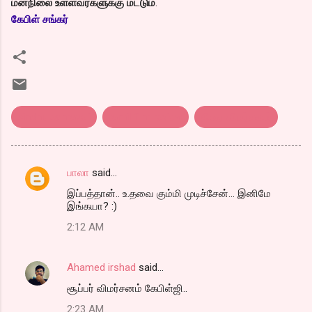
மனநிலை உள்ளவர்களுக்கு மட்டும்
.
கேபிள் சங்கர்
sindhu samaveli
tamil film review
திரை விமர்சனம்
பாலா
said…
C
இப்பத்தான்.. உ.தவை கும்மி முடிச்சேன்... இனிமே
o
இங்கயா? :)
m
2:12 AM
m
e
Ahamed irshad
said…
n
சூப்பர் விமர்சனம் கேபிள்ஜி..
t
2:23 AM