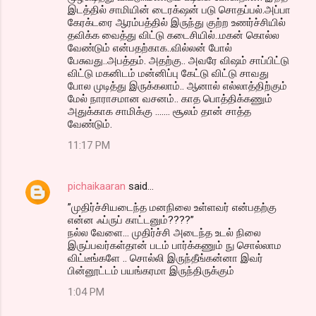
இடத்தில் சாமியின் டைரக்‌ஷன் படு சொதப்பல்.அப்பா
கேரக்டரை ஆரம்பத்தில் இருந்து குற்ற உணர்ச்சியில்
தவிக்க வைத்து விட்டு கடைசியில்..மகன் கொல்ல
வேண்டும் என்பதற்காக..வில்லன் போல்
பேசுவது..அபத்தம். அதற்கு.. அவரே விஷம் சாப்பிட்டு
விட்டு மகனிடம் மன்னிப்பு கேட்டு விட்டு சாவது
போல முடித்து இருக்கலாம்.. ஆனால் எல்லாத்திற்கும்
மேல் நாராசமான வசனம்.. காத பொத்திக்கணும்
அதுக்காக சாமிக்கு ....... சூலம் தான் சாத்த
வேண்டும்.
11:17 PM
pichaikaaran
said…
”முதிர்ச்சியடைந்த மனநிலை உள்ளவர் என்ப‌த‌ற்கு
என்ன‌ ஃப்ருப் காட்ட‌னும்????”
நல்ல வேளை... முதிர்ச்சி அடைந்த உடல் நிலை
இருப்பவர்கள்தான் படம் பார்க்கணும் நு சொல்லாம
விட்டீங்களே .. சொல்லி இருந்தீங்கன்னா இவர்
பின்னூட்டம் பயங்கரமா இருந்திருக்கும்
1:04 PM