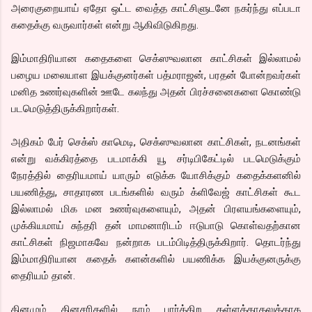
அரைகுறையாய் ஏதோ ஒட்ட வைத்த காட்சிளுடனே நகர்ந்து எப்படா
கதைக்கு வருவார்கள் என்று ஆகிவிடுகிறது.
இம்மாதிரியான கதைகளை செக்ஸுவலான காட்சிகள் இல்லாமல்
பழைய மலையாள இயக்குனர்கள் பத்மராஜன், பரதன் போன்றவர்கள்
மனித உணர்வுகளின் ஊடே கலந்து அதன் பிரச்சனைகளை கொண்டு
படமெடுத்திருக்கிறார்கள்.
அதிகம் பேர் செக்ஸ் காமெடி, செக்ஸுவலான காட்சிகள், நடனங்கள்
என்று வக்கிரத்தை படமாக்கி யூ சர்டிபிகேட்டில் படமெடுக்கும்
நேரத்தில் தைரியமாய் யாரும் எடுக்க யோசிக்கும் கதைக்களனில்
பயணித்து, சாதாரண படங்களில் வரும் க்ளிவேஜ் காட்சிகள் கூட
இல்லாமல் மிக மன உணர்வுகளையும், அதன் பிரளயங்களையும்,
முக்கியமாய் சுந்தரி தன் மாமனாரிடம் ஈடுபாடு கொள்வதற்கான
காட்சிகள் நிஜமாகவே நன்றாக படம்பிடித்திருக்கிறார். தொடர்ந்து
இம்மாதிரியான கதைக் களன்களில் பயணிக்க இயக்குனருக்கு
தைரியம் தான்.
தினமும் தினசரிகளில் நாம் பார்க்கிற கள்ளக்காதலுக்காக