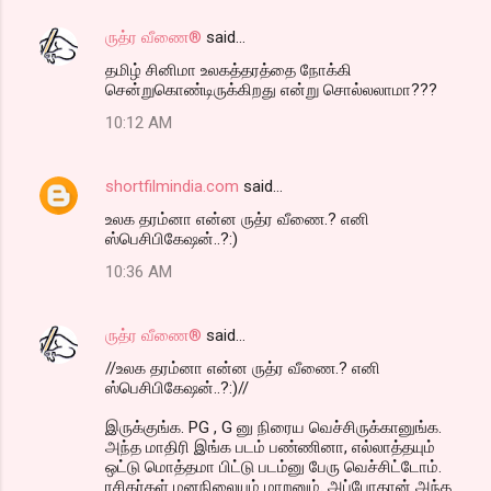
ருத்ர வீணை®
said…
தமிழ் சினிமா உலகத்தரத்தை நோக்கி
சென்றுகொண்டிருக்கிறது என்று சொல்லலாமா???
10:12 AM
shortfilmindia.com
said…
உலக தரம்னா என்ன ருத்ர வீணை.? எனி
ஸ்பெசிபிகேஷன்..?:)
10:36 AM
ருத்ர வீணை®
said…
//உலக தரம்னா என்ன ருத்ர வீணை.? எனி
ஸ்பெசிபிகேஷன்..?:)//
இருக்குங்க. PG , G னு நிரைய வெச்சிருக்கானுங்க.
அந்த மாதிரி இங்க படம் பண்ணினா, எல்லாத்தயும்
ஒட்டு மொத்தமா பிட்டு படம்னு பேரு வெச்சிட்டோம்.
ரசிகர்கள் மனநிலையும் மாறனும். அப்போதான் அந்த