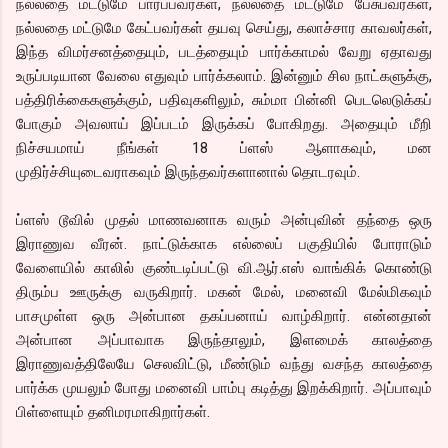
நல்லதை மட்டுமே பார்ப்பவர்கள், நல்லதை மட்டுமே பேசுபவர்கள்,
நல்லதை மட்டுமே கேட்பவர்கள் தயவு செய்து, கலாச்சார காவலர்கள்,
இந்த விமர்சனத்தையும், படத்தையும் பார்க்காமல் வேறு ஏதாவது
உருப்படியான வேலை எதுவும் பார்க்கலாம். இன்னும் சில நாட்களுக்கு,
பத்திரிக்கைகளுக்கும், பதிவுகளிலும், சும்மா பின்னி பெடலெடுக்கப்
போகும் அவலாய் இப்படம் இருக்கப் போகிறது. அதையும் மீறி
நிச்சயமாய் நீங்கள் 18 ப்ளஸ் ஆளாகவும், மன
முதிர்ச்சியுடைவராகவும் இருந்தவர்களானால் தொடரவும்.
ப்ளஸ் டூவில் முதல் மாணவனாக வரும் அன்புவின் தந்தை ஒரு
இராணுவ வீரன். நாட்டுக்காக எல்லைப் பகுதியில் போராடும்
வேளையில் காலில் குண்டடிப்பட்டு வி.ஆர்.எஸ் வாங்கிக் கொண்டு
திரும்ப ஊருக்கு வருகிறார். மகன் மேல், மனைவி மேல்மிகவும்
பாசமுள்ள ஒரு அன்பான தகப்பனாய் வாழ்கிறார். என்னதான்
அன்பான அப்பாவாக இருந்தாலும், இளமைக் காலத்தை
இராணுவத்திலேயே செலவிட்டு, மீண்டும் வந்து வசந்த காலத்தை
பார்க்க முயலும் போது மனைவி பாம்பு கடித்து இறக்கிறார். அப்பாவும்
பிள்ளையும் தனிமரமாகிறார்கள்.