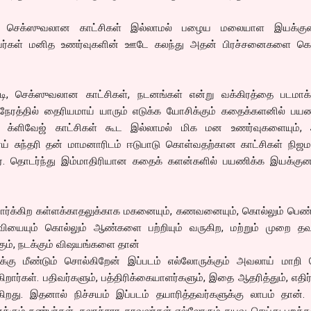
செக்ஸுவலான காட்சிகள் இல்லாமல் பழைய மலையாள இயக்குன
றவர்கள் மனித உணர்வுகளின் ஊடே கலந்து அதன் பிரச்சனைகளை க
டி, செக்ஸுவலான காட்சிகள், நடனங்கள் என்று வக்கிரத்தை படமாக்
ும் நேரத்தில் தைரியமாய் யாரும் எடுக்க யோசிக்கும் கதைக்களனில் பயண
 க்ளிவேஜ் காட்சிகள் கூட இல்லாமல் மிக மன உணர்வுகளையும்,
ாய் சுந்தரி தன் மாமனாரிடம் ஈடுபாடு கொள்வதற்கான காட்சிகள் நிஜ
ிறார். தொடர்ந்து இம்மாதிரியான கதைக் களன்களில் பயணிக்க இயக்குன
 பார்க்கிற கள்ளக்காதலுக்காக மகனையும், கணவனையும், கொல்லும் பெ
ைவியையும் கொல்லும் ஆண்களை பற்றியும் வருகிற, மற்றும் முறை தவ
்கும், நடக்கும் விஷயங்களை தான்
க்கு மீண்டும் சொல்கிறேன் இப்படம் எல்லோருக்கும் அவலாய் மாறி ப
றார்கள். பதிவர்களும், பத்திரிக்கையாளர்களும், இதை ஆதரித்தும், எதிர்த
கிறது. இதனால் நிச்சயம் இப்படம் தயாரித்தவர்களுக்கு லாபம் தான்
்கும் நண்பர்கள், கலாச்சார காவலர்கள் எல்லோரும் தயவு செய்து புறக்