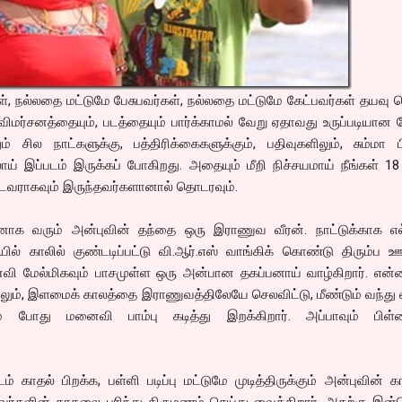
ள், நல்லதை மட்டுமே பேசுபவர்கள், நல்லதை மட்டுமே கேட்பவர்கள் தயவு ச
விமர்சனத்தையும், படத்தையும் பார்க்காமல் வேறு ஏதாவது உருப்படியா
ும் சில நாட்களுக்கு, பத்திரிக்கைகளுக்கும், பதிவுகளிலும், சும்மா 
் இப்படம் இருக்கப் போகிறது. அதையும் மீறி நிச்சயமாய் நீங்கள் 18
டைவராகவும் இருந்தவர்களானால் தொடரவும்.
னாக வரும் அன்புவின் தந்தை ஒரு இராணுவ வீரன். நாட்டுக்காக எல
ல் காலில் குண்டடிப்பட்டு வி.ஆர்.எஸ் வாங்கிக் கொண்டு திரும்ப ஊ
ைவி மேல்மிகவும் பாசமுள்ள ஒரு அன்பான தகப்பனாய் வாழ்கிறார். என்
ும், இளமைக் காலத்தை இராணுவத்திலேயே செலவிட்டு, மீண்டும் வந்து 
் போது மனைவி பாம்பு கடித்து இறக்கிறார். அப்பாவும் பிள்ள
ிடம் காதல் பிறக்க, பள்ளி படிப்பு மட்டுமே முடித்திருக்கும் அன்புவின்
வர்களின் காதலை புரிந்து திருமணம் செய்து வைக்கிறார். அதற்கு இன