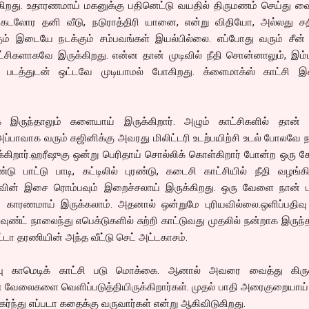
கிறது. உதாரணமாய் மகனுக்கு பதினெட்டு வயதில் திருமணம் செய்து வை
 கடலோர தனி வீடு, நடுராத்திரி யானை, என்று விதியோ, அல்லது ச
கும் இடையே நடக்கும் சம்பவங்கள் இயல்பில்லை. எப்போது வரும் சீன்
ட்சிகளாகவே இருக்கிறது. என்ன தான் முடிவில் நீதி சொன்னாலும், இம்
ல் படத்துடன் ஒட்டவே முடியாமல் போகிறது. க்ளைமாக்ஸ் காட்சி இன
 இருந்தாலும் களையாய் இருக்கிறார். அழும் காட்சிகளில் தான் 
்பாவாக வரும் கஜினிக்கு அவரது மிலிட்டரி உடற்பயிற்சி உடல் போலவே நடி
க்கிறார்.ஹரீஷுகு ஒன்று பெரிதாய் சொல்லிக் கொள்கிறார் போன்ற ஒரு கே
 பாட்டு பாடி, கட்டிலில் புரண்டு, கடைசி காட்சியில் நீதி வழங்கி
ாபுவின் இசை ரொம்பவும் இறைச்சலாய் இருக்கிறது. ஒரு வேளை நான் பா
டர் காரணமாய் இருக்கலாம். அதனால் ஒன்றுமே புரியவில்லை.ஒளிப்பதிவ
 ரவுண்ட் நாலைந்து எபெக்டுகளில் சுற்றி காட்டுவது முதலில் நன்றாக இருந்த
டா தரணியின் அந்த வீட்டு செட் அட்டகாசம்.
ுப்பு காமெடிக் காட்சி படு மொக்கை. ஆனால் அவரை வைத்து கிரு
ல்மா வேலைகளை வெளிப்படுத்தியிருக்கிறார்கள். முதல் பாதி அரைகுறையா
ர்ந்து எப்படா கதைக்கு வருவார்கள் என்று ஆகிவிடுகிறது.