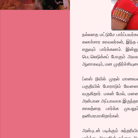
நல்லதை மட்டுமே பார்ப்பவர்க
கலாச்சார காவலர்கள், இந்த 
எதுவும் பார்க்கலாம். இன்ன
பெடலெடுக்கப் போகும் அவலாய
ஆளாகவும், மன முதிர்ச்சியு
ப்ளஸ் டூவில் முதல் மாணவ
பகுதியில் போராடும் வேளையி
வருகிறார். மகன் மேல், மன
அன்பான அப்பாவாக இருந்தால
காலத்தை பார்க்க முயலும
தனிமரமாகிறார்கள்.
அன்புடன் படிக்கும் சுந்தரிய
பார்த்து, அவனின் தந்தை அ