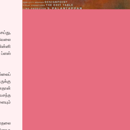
ெய்து,
ன வேலை
பின்னி
 ப்ளஸ்
்லைப்
ருக்கு
னதான்
வசந்த
ையும்
 காதலை
்னொரு