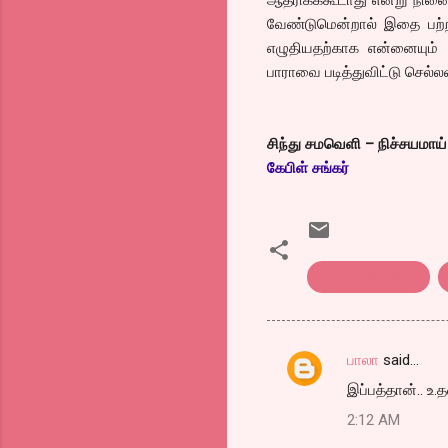
வேண்டுமென்றால் இதை பற்றி
எழுதியதற்காக என்னையும் சே
பாராவை படித்துவிட்டு செல்லவ
சிந்து சமவெளி – நிச்சயமாய்
கேபிள் சங்கர்
sindhu samaveli
பாலா
said…
C
இப்பத்தான்.. உ.
o
2:12 AM
m