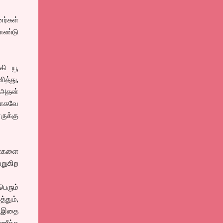
ர்கள்
ொண்டு
கி யூ
ித்து,
 அதன்
மாகவே
ருக்கு
ண்களை
றுகிற
ெரும்
்தும்,
. இதை
கணீக்க