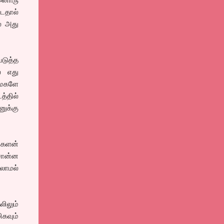
டதால்
ல் அது
டுத்த
் எது
ருமகளே
்தில்
ுக்கு
் களன்
சொன்ன
லாமல்
ிலும்
கவும்