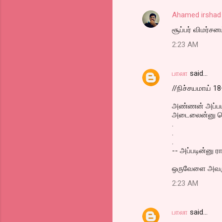
m
Ahamed irshad
e
சூப்பர் விமர்சனம
n
t
2:23 AM
s
பாலா
said…
//நிச்சயமாய் 18
அண்ணன் அப்படிய
அடைலைன்னு சொல
.
.
.
-- அப்படின்னு ர
ஒருவேளை அவர
2:23 AM
பாலா
said…