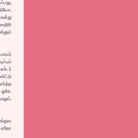
ப்பது,
தியோ,
 என்று
மாதிரி
்னும்
பாவம்
ப்பும்
ரக்டர்
விட்டு
ர்த்த
ு ஓகே.
ாலும்,
ஸ்துவ
ய் ஏதோ