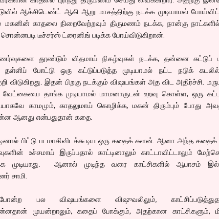
வில் ஆக்சிடெண்ட் ஆகி ஆறு மாசத்திற்கு நடக்க முடியாமல் போய்விட்
ும் மகனின் காதலை நிறைவேற்றவும் திருமணம் நடக்க, நான்கு நாட்களி
 சொன்னபடி டீச்சர்ஸ் ட்ரைனிங் படிக்க போய்விடுகிறான்.
ர்வுகளை தூண்டும் விதமாய் நிகழ்வுகள் நடக்க, தன்னை கட்டுப் ப
, தள்ளிப் போட்டு ஒரு கட்டுப்படுத்த முடியாமல் நட்ட நடுக் கடலில
ி விடுகிறது. இதன் பிறகு நடக்கும் விஷயங்கள் அத விட அதிர்ச்சி. ம
ன் வேட்கையை தாங்க முடியாமல் மாமனாருடன் உறவு கொள்ள, ஒரு கட்டத
கவே காமமும், காதலுமாய் கொழிக்க, மகன் திரும்பும் போது அவன
 என்ன ஆனது என்பதுதான் கதை.
்டினால் பிட்டு படமாகிவிடக்கூடிய ஒரு கதைக் களன். ஆனா அந்த கதைக
களின் உச்சமாய் இருப்பதால் காட்டினாலும் காட்டாவிட்டாலும் மேற்
க்க முடியாது. ஆனால் முடிந்த வரை காட்சிகளில் ஆபாசம் இல்
னர் சாமி.
 போன்ற பல விஷயங்களை விஷுவலிலும், காட்சிப்படுத்துதல
என்னதான் முயன்றாலும், கதைப் போக்கும், அதற்கான காட்சிகளும், மி