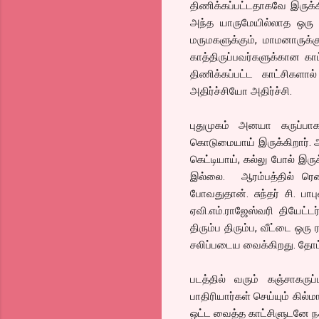
திணிக்கப்பட்டதாகவே இருக்
அந்த யாருமேயில்லாத ஒரு
மருமகளுக்கும், மாமனாருக்
காத்திருப்பவர்களுக்கான கா
திணிக்கப்பட்ட காட்சிகளா
அதிர்ச்சியோ அதிர்ச்சி.
புதுமுகம் அனயா கருப்பாக
கொடுமையாய் இருக்கிறார். அப
கெட்டியாய், கல்லு போல் இரு
இல்லை. ஆரம்பத்தில் ரெண்டு
போவதுதான். சுந்தர் சி. ப
ஏவி.எம்.ராஜேஸ்வரி தியேட்
திரும்ப திரும்ப, வீட்டை ஒரு
சலிப்படைய வைக்கிறது. தோட்
படத்தில் வரும் கஞ்சாகர
பாதிரியார்கள் செய்யும் கி
ஒட்ட வைத்த காட்சிளுடனே நக