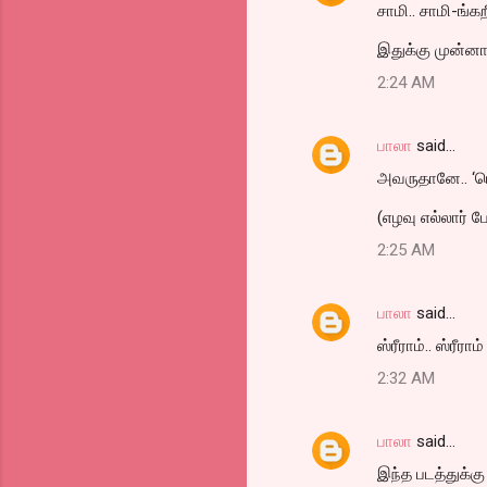
சாமி.. சாமி-ங்கற
இதுக்கு முன்னாட
2:24 AM
பாலா
said…
அவருதானே.. ‘மெ
(எழவு எல்லார் பே
2:25 AM
பாலா
said…
ஸ்ரீராம்.. ஸ்ரீரா
2:32 AM
பாலா
said…
இந்த படத்துக்கு