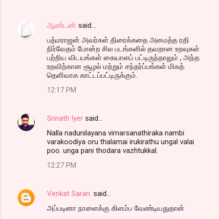
ஆண்டனி
said…
பத்மராஜன் அவர்கள் திரைக்கதை அமைத்த ரதி
நிர்வேதம் போன்ற சில படங்களில் தவறான உறவுகள்
பற்றிய விடயங்கள் கையாளப் பட்டிருந்தாலும் , அந்த
உறவிற்கான சூழல் மற்றும் சந்தர்ப்பங்கள் மிகத்
தெளிவாக காட்டப்பட்டிருக்கும்.
12:17 PM
Srinath Iyer
said…
Nalla nadunilayana vimarsanathiraka nambi
varakoodiya oru thalamai irukirathu ungal valai
poo. unga pani thodara vazhtukkal.
12:27 PM
Venkat Saran.
said…
அப்படினா நாளைக்கு கிளம்ப வேண்டியதுதான்