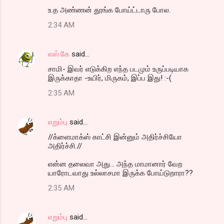
உ.த அண்ணன் தூங்க போய்ட்டாரு போல.
2:34 AM
எஸ்.கே
said…
சாமி- இவர் எடுக்கிற எந்த படமும் உருப்படியாக
இருக்காதா -உயிர், மிருகம், இப்ப இது! :-(
2:35 AM
எறும்பு
said…
//க்ளைமாக்ஸ் காட்சி இன்னும் அதிர்ச்சியோ
அதிர்ச்சி.//
என்ன தலைவா அது... அந்த மாமானார் வேற
யாரோடவாது உல்லாசமா இருக்க போய்டுறாரா??
2:35 AM
எறும்பு
said…