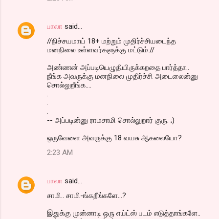
s
பாலா
said…
//நிச்சயமாய் 18+ மற்றும் முதிர்ச்சியடைந்த
மனநிலை உள்ளவர்களுக்கு மட்டும்.//
அண்ணன் அப்படியெழுதியிருக்கறதை பார்த்தா..
நீங்க அவருக்கு மனநிலை முதிர்ச்சி அடைலைன்னு
சொல்லுறீங்க....
.
.
.
-- அப்படின்னு ராமசாமி சொல்லுறார் குரு. ;)
ஒருவேளை அவருக்கு 18 வயசு ஆகலையோ?
2:23 AM
பாலா
said…
சாமி.. சாமி-ங்கறீங்களே...?
இதுக்கு முன்னாடி ஒரு எய்ட்ஸ் படம் எடுத்தாங்களே..