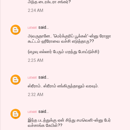
அந்த டைரக்டரா சங்கர்?
2:24 AM
பாலா
said…
அவருதானே.. ‘மெர்க்குரிப் பூக்கள்’-ன்னு ரோஜா
கூட்டம் ஹீரோவை வச்சி எடுத்தாரு??
(எழவு எல்லார் பேரும் மறந்து போய்டுச்சி)
2:25 AM
பாலா
said…
ஸ்ரீராம்.. ஸ்ரீராம் எங்கிருந்தாலும் வரவும்.
2:32 AM
பாலா
said…
இந்த படத்துக்கு ஏன் சிந்து சமவெளி-ன்னு பேர்
வச்சாங்க கேபிள்??