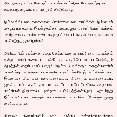
அரைகுறையாய் ஏதோ ஒட்ட வைத்த காட்சிளுடனே நகர்ந்து எப்படா
கதைக்கு வருவார்கள் என்று ஆகிவிடுகிறது.
இம்மாதிரியான கதைகளை செக்ஸுவலான காட்சிகள் இல்லாமல்
பழைய மலையாள இயக்குனர்கள் பத்மராஜன், பரதன் போன்றவர்கள்
மனித உணர்வுகளின் ஊடே கலந்து அதன் பிரச்சனைகளை கொண்டு
படமெடுத்திருக்கிறார்கள்.
அதிகம் பேர் செக்ஸ் காமெடி, செக்ஸுவலான காட்சிகள், நடனங்கள்
என்று வக்கிரத்தை படமாக்கி யூ சர்டிபிகேட்டில் படமெடுக்கும்
நேரத்தில் தைரியமாய் யாரும் எடுக்க யோசிக்கும் கதைக்களனில்
பயணித்து, சாதாரண படங்களில் வரும் க்ளிவேஜ் காட்சிகள் கூட
இல்லாமல் மிக மன உணர்வுகளையும், அதன் பிரளயங்களையும்,
முக்கியமாய் சுந்தரி தன் மாமனாரிடம் ஈடுபாடு கொள்வதற்கான
காட்சிகள் நிஜமாகவே நன்றாக படம்பிடித்திருக்கிறார். தொடர்ந்து
இம்மாதிரியான கதைக் களன்களில் பயணிக்க இயக்குனருக்கு
தைரியம் தான்.
தினமும் தினசரிகளில் நாம் பார்க்கிற கள்ளக்காதலுக்காக