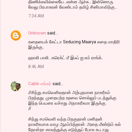
திணிக்கவில்லையே...என்ன ஆச்சு... இன்னொரு
வேலு பிரபாகரன் வேண்டாம் தமிழ் சினிமாவிற்கு...
7:34 AM
Unknown
said…
கதையைக் கேட்டா Seducing Maarya கதை மாதிரி
இருக்கு..
ஹாலி பாலி.. கரெக்ட் மீ இஃப் ஐ எம் ராங்க்.
8:46 AM
Cable சங்கர்
said…
//சிந்து சமவெளிலதான் அற்புதமான நாகரீகம்
பிறந்தது. முறையற்ற உறவை சொல்லும் படத்துக்கு
இந்த பெயரை வச்சது அநாகரீகமா இருக்கு.
//
சிந்து சமவெளி வந்த பிறகுதான் மனிதன்
நாகரீகமாக வாழ ஆரம்பித்தான். அதை மீண்டும் கல்
தோன்றா காலத்துக்கு எடுத்துப் போக கூடாது