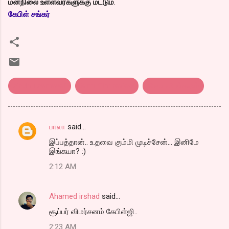
மனநிலை உள்ளவர்களுக்கு மட்டும்
.
கேபிள் சங்கர்
sindhu samaveli
tamil film review
திரை விமர்சனம்
பாலா
said…
C
இப்பத்தான்.. உ.தவை கும்மி முடிச்சேன்... இனிமே
o
இங்கயா? :)
m
2:12 AM
m
e
Ahamed irshad
said…
n
சூப்பர் விமர்சனம் கேபிள்ஜி..
t
2:23 AM