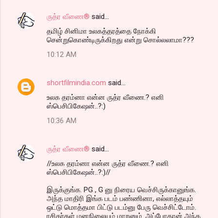
ருத்ர வீணை®
said…
தமிழ் சினிமா உலகத்தரத்தை நோக்கி
சென்றுகொண்டிருக்கிறது என்று சொல்லலாமா???
10:12 AM
shortfilmindia.com
said…
உலக தரம்னா என்ன ருத்ர வீணை.? எனி
ஸ்பெசிபிகேஷன்..?:)
10:36 AM
ருத்ர வீணை®
said…
//உலக தரம்னா என்ன ருத்ர வீணை.? எனி
ஸ்பெசிபிகேஷன்..?:)//
இருக்குங்க. PG , G னு நிரைய வெச்சிருக்கானுங்க.
அந்த மாதிரி இங்க படம் பண்ணினா, எல்லாத்தயும்
ஒட்டு மொத்தமா பிட்டு படம்னு பேரு வெச்சிட்டோம்.
ரசிகர்கள் மனநிலையும் மாறனும். அப்போதான் அந்த