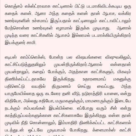
கொஞ்சம் எக்ஸ்ட்ராவாக காட்டினால் பிட்டு படமாகிவிடக்கூடிய ஒரு
கதைக் களன். ஆனா அந்த கதைக் களன் தான் ஆபாச, வக்கிர
உணர்வுகளின் உச்சமாய் இருப்பதால் காட்டினாலும் காட்டாவிட்டாலும்
மேற்சொன்ன உணர்வுகள் எழாமால் இருக்க முடியாது. ஆனால்
முடிந்த வரை காட்சிகளில் ஆபாசம் இல்லாமல் படமாக்கியிருக்கிறார்
இயக்குனர் சாமி.
எடிபஸ் காம்ப்ளெக்ஸ், போன்ற பல விஷயங்களை விஷுவலிலும்,
காட்சிப்படுத்துதலிலும் முயன்றிருக்கிறார்.ஆனால் என்னதான்
முயன்றாலும், கதைப் போக்கும், அதற்கான காட்சிகளும், மிகவும்
திணிக்கப்பட்டதாகவே இருக்கிறது. உதாரணமாய் மகனுக்கு
பதினெட்டு வயதில் திருமணம் செய்து வைப்பது, அந்த
யாருமேயில்லாத ஒரு கடலோர தனி வீடு, நடுராத்திரி யானை, என்று
விதியோ, அல்லது சதியோ, மருமகளுக்கும், மாமனாருக்கும் இடையே
நடக்கும் சம்பவங்கள் இயல்பில்லை. எப்போது வரும் சீன் என்று
காத்திருப்பவர்களுக்கான காட்சிகளாகவே இருக்கிறது. என்ன தான்
முடிவில் நீதி சொன்னாலும், இம்மாதிரி திணிக்கப்பட்ட காட்சிகளால்
படத்துடன் ஒட்டவே முடியாமல் போகிறது. க்ளைமாக்ஸ் காட்சி