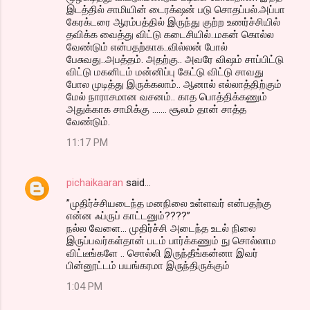
இடத்தில் சாமியின் டைரக்‌ஷன் படு சொதப்பல்.அப்பா
கேரக்டரை ஆரம்பத்தில் இருந்து குற்ற உணர்ச்சியில்
தவிக்க வைத்து விட்டு கடைசியில்..மகன் கொல்ல
வேண்டும் என்பதற்காக..வில்லன் போல்
பேசுவது..அபத்தம். அதற்கு.. அவரே விஷம் சாப்பிட்டு
விட்டு மகனிடம் மன்னிப்பு கேட்டு விட்டு சாவது
போல முடித்து இருக்கலாம்.. ஆனால் எல்லாத்திற்கும்
மேல் நாராசமான வசனம்.. காத பொத்திக்கணும்
அதுக்காக சாமிக்கு ....... சூலம் தான் சாத்த
வேண்டும்.
11:17 PM
pichaikaaran
said…
”முதிர்ச்சியடைந்த மனநிலை உள்ளவர் என்ப‌த‌ற்கு
என்ன‌ ஃப்ருப் காட்ட‌னும்????”
நல்ல வேளை... முதிர்ச்சி அடைந்த உடல் நிலை
இருப்பவர்கள்தான் படம் பார்க்கணும் நு சொல்லாம
விட்டீங்களே .. சொல்லி இருந்தீங்கன்னா இவர்
பின்னூட்டம் பயங்கரமா இருந்திருக்கும்
1:04 PM