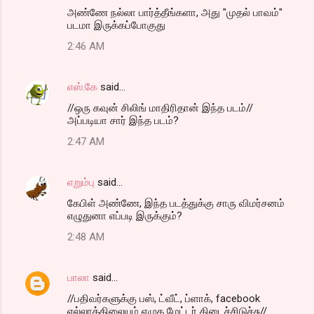
அண்ணே நல்லா பார்த்தீங்களா, அது "முதல் பாவம்"
படமா இருக்கப்போகுது
2:46 AM
எஸ்.கே
said…
//ஒரு கவுன் சிலிங் மாதிரிதான் இந்த படம்//
அப்படியா சார் இந்த படம்?
2:47 AM
எறும்பு
said…
கேபிள் அண்ணே, இந்த படத்துக்கு சாரு விமர்சனம்
எழுதுனா எப்படி இருக்கும்?
2:48 AM
பாலா
said…
//பதிவர்களுக்கு பஸ், ட்வீட், ப்ளாக், facebook
எல்லாத்திலையும் எழுத மேட்டர் கிடைச்சிடுச்சு//