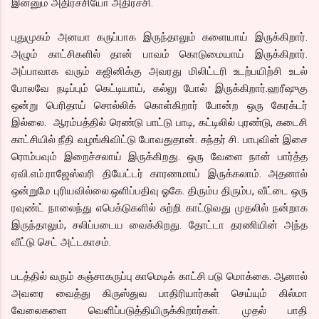
இன்னும் அதிர்ச்சியோ அதிர்ச்சி.
புதுமுகம் அனயா கருப்பாக இருந்தாலும் களையாய் இருக்கிறார்.
அழும் காட்சிகளில் தான் பாவம் கொடுமையாய் இருக்கிறார்.
அப்பாவாக வரும் கஜினிக்கு அவரது மிலிட்டரி உடற்பயிற்சி உடல்
போலவே நடிப்பும் கெட்டியாய், கல்லு போல் இருக்கிறார்.ஹரீஷுகு
ஒன்று பெரிதாய் சொல்லிக் கொள்கிறார் போன்ற ஒரு கேரக்டர்
இல்லை. ஆரம்பத்தில் ரெண்டு பாட்டு பாடி, கட்டிலில் புரண்டு, கடைசி
காட்சியில் நீதி வழங்கிவிட்டு போவதுதான். சுந்தர் சி. பாபுவின் இசை
ரொம்பவும் இறைச்சலாய் இருக்கிறது. ஒரு வேளை நான் பார்த்த
ஏவி.எம்.ராஜேஸ்வரி தியேட்டர் காரணமாய் இருக்கலாம். அதனால்
ஒன்றுமே புரியவில்லை.ஒளிப்பதிவு ஓகே. திரும்ப திரும்ப, வீட்டை ஒரு
ரவுண்ட் நாலைந்து எபெக்டுகளில் சுற்றி காட்டுவது முதலில் நன்றாக
இருந்தாலும், சலிப்படைய வைக்கிறது. தோட்டா தரணியின் அந்த
வீட்டு செட் அட்டகாசம்.
படத்தில் வரும் கஞ்சாகருப்பு காமெடிக் காட்சி படு மொக்கை. ஆனால்
அவரை வைத்து கிருஸ்துவ பாதிரியார்கள் செய்யும் கில்மா
வேலைகளை வெளிப்படுத்தியிருக்கிறார்கள். முதல் பாதி