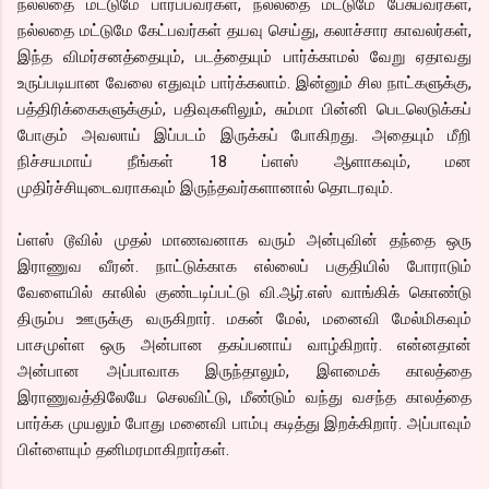
நல்லதை மட்டுமே பார்ப்பவர்கள், நல்லதை மட்டுமே பேசுபவர்கள்,
நல்லதை மட்டுமே கேட்பவர்கள் தயவு செய்து, கலாச்சார காவலர்கள்,
இந்த விமர்சனத்தையும், படத்தையும் பார்க்காமல் வேறு ஏதாவது
உருப்படியான வேலை எதுவும் பார்க்கலாம். இன்னும் சில நாட்களுக்கு,
பத்திரிக்கைகளுக்கும், பதிவுகளிலும், சும்மா பின்னி பெடலெடுக்கப்
போகும் அவலாய் இப்படம் இருக்கப் போகிறது. அதையும் மீறி
நிச்சயமாய் நீங்கள் 18 ப்ளஸ் ஆளாகவும், மன
முதிர்ச்சியுடைவராகவும் இருந்தவர்களானால் தொடரவும்.
ப்ளஸ் டூவில் முதல் மாணவனாக வரும் அன்புவின் தந்தை ஒரு
இராணுவ வீரன். நாட்டுக்காக எல்லைப் பகுதியில் போராடும்
வேளையில் காலில் குண்டடிப்பட்டு வி.ஆர்.எஸ் வாங்கிக் கொண்டு
திரும்ப ஊருக்கு வருகிறார். மகன் மேல், மனைவி மேல்மிகவும்
பாசமுள்ள ஒரு அன்பான தகப்பனாய் வாழ்கிறார். என்னதான்
அன்பான அப்பாவாக இருந்தாலும், இளமைக் காலத்தை
இராணுவத்திலேயே செலவிட்டு, மீண்டும் வந்து வசந்த காலத்தை
பார்க்க முயலும் போது மனைவி பாம்பு கடித்து இறக்கிறார். அப்பாவும்
பிள்ளையும் தனிமரமாகிறார்கள்.