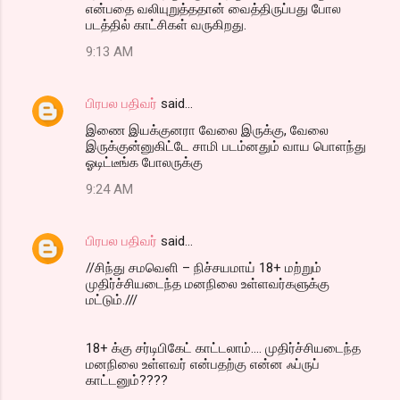
என்பதை வலியுறுத்ததான் வைத்திருப்பது போல
படத்தில் காட்சிகள் வருகிறது.
9:13 AM
பிரபல பதிவர்
said…
இணை இயக்குனரா வேலை இருக்கு, வேலை
இருக்குன்னுகிட்டே சாமி படம்னதும் வாய பொளந்து
ஓடிட்டீங்க போலருக்கு
9:24 AM
பிரபல பதிவர்
said…
//சிந்து சமவெளி – நிச்சயமாய் 18+ மற்றும்
முதிர்ச்சியடைந்த மனநிலை உள்ளவர்களுக்கு
மட்டும்.///
18+ க்கு சர்டிபிகேட் காட்ட‌லாம்.... முதிர்ச்சியடைந்த
மனநிலை உள்ளவர் என்ப‌த‌ற்கு என்ன‌ ஃப்ருப்
காட்ட‌னும்????