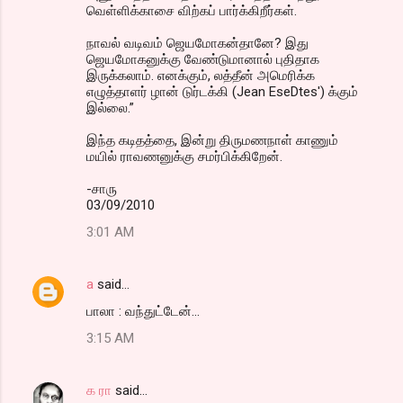
வெள்ளிக்காசை விற்கப் பார்க்கிறீர்கள்.
நாவல் வடிவம் ஜெயமோகன்தானே? இது
ஜெயமோகனுக்கு வேண்டுமானால் புதிதாக
இருக்கலாம். எனக்கும், லத்தீன் அமெரிக்க
எழுத்தாளர் ழான் டுர்டக்கி (Jean EseDtes') க்கும்
இல்லை.”
இந்த கடிதத்தை, இன்று திருமணநாள் காணும்
மயில் ராவணனுக்கு சமர்பிக்கிறேன்.
-சாரு
03/09/2010
3:01 AM
a
said…
பாலா : வந்துட்டேன்...
3:15 AM
க ரா
said…