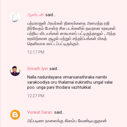
ஆண்டனி
said…
பத்மராஜன் அவர்கள் திரைக்கதை அமைத்த ரதி
நிர்வேதம் போன்ற சில படங்களில் தவறான உறவுகள்
பற்றிய விடயங்கள் கையாளப் பட்டிருந்தாலும் , அந்த
உறவிற்கான சூழல் மற்றும் சந்தர்ப்பங்கள் மிகத்
தெளிவாக காட்டப்பட்டிருக்கும்.
12:17 PM
Srinath Iyer
said…
Nalla nadunilayana vimarsanathiraka nambi
varakoodiya oru thalamai irukirathu ungal valai
poo. unga pani thodara vazhtukkal.
12:27 PM
Venkat Saran.
said…
அப்படினா நாளைக்கு கிளம்ப வேண்டியதுதான்