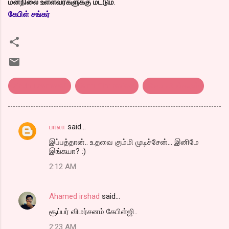
மனநிலை உள்ளவர்களுக்கு மட்டும்
.
கேபிள் சங்கர்
sindhu samaveli
tamil film review
திரை விமர்சனம்
பாலா
said…
C
இப்பத்தான்.. உ.தவை கும்மி முடிச்சேன்... இனிமே
o
இங்கயா? :)
m
2:12 AM
m
e
Ahamed irshad
said…
n
சூப்பர் விமர்சனம் கேபிள்ஜி..
t
2:23 AM