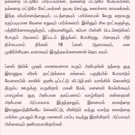
நல்லதை மட்டுமே பார்ப்பவர்கள், நல்லதை மட்டுமே பேசுபவர்கள்,
நல்லதை மட்டுமே கேட்பவர்கள் தயவு செய்து, கலாச்சார காவலர்கள்,
இந்த விமர்சனத்தையும், படத்தையும் பார்க்காமல் வேறு ஏதாவது
உருப்படியான வேலை எதுவும் பார்க்கலாம். இன்னும் சில நாட்களுக்கு,
பத்திரிக்கைகளுக்கும், பதிவுகளிலும், சும்மா பின்னி பெடலெடுக்கப்
போகும் அவலாய் இப்படம் இருக்கப் போகிறது. அதையும் மீறி
நிச்சயமாய் நீங்கள் 18 ப்ளஸ் ஆளாகவும், மன
முதிர்ச்சியுடைவராகவும் இருந்தவர்களானால் தொடரவும்.
ப்ளஸ் டூவில் முதல் மாணவனாக வரும் அன்புவின் தந்தை ஒரு
இராணுவ வீரன். நாட்டுக்காக எல்லைப் பகுதியில் போராடும்
வேளையில் காலில் குண்டடிப்பட்டு வி.ஆர்.எஸ் வாங்கிக் கொண்டு
திரும்ப ஊருக்கு வருகிறார். மகன் மேல், மனைவி மேல்மிகவும்
பாசமுள்ள ஒரு அன்பான தகப்பனாய் வாழ்கிறார். என்னதான்
அன்பான அப்பாவாக இருந்தாலும், இளமைக் காலத்தை
இராணுவத்திலேயே செலவிட்டு, மீண்டும் வந்து வசந்த காலத்தை
பார்க்க முயலும் போது மனைவி பாம்பு கடித்து இறக்கிறார். அப்பாவும்
பிள்ளையும் தனிமரமாகிறார்கள்.