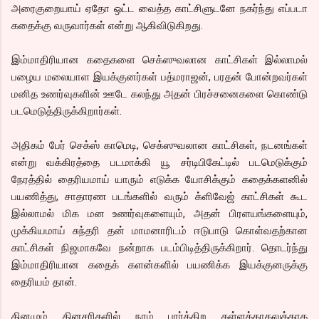
அரைகுறையாய் ஏதோ ஒட்ட வைத்த காட்சிளுடனே நகர்ந்து எப்படா
கதைக்கு வருவார்கள் என்று ஆகிவிடுகிறது.
இம்மாதிரியான கதைகளை செக்ஸுவலான காட்சிகள் இல்லாமல்
பழைய மலையாள இயக்குனர்கள் பத்மராஜன், பரதன் போன்றவர்கள்
மனித உணர்வுகளின் ஊடே கலந்து அதன் பிரச்சனைகளை கொண்டு
படமெடுத்திருக்கிறார்கள்.
அதிகம் பேர் செக்ஸ் காமெடி, செக்ஸுவலான காட்சிகள், நடனங்கள்
என்று வக்கிரத்தை படமாக்கி யூ சர்டிபிகேட்டில் படமெடுக்கும்
நேரத்தில் தைரியமாய் யாரும் எடுக்க யோசிக்கும் கதைக்களனில்
பயணித்து, சாதாரண படங்களில் வரும் க்ளிவேஜ் காட்சிகள் கூட
இல்லாமல் மிக மன உணர்வுகளையும், அதன் பிரளயங்களையும்,
முக்கியமாய் சுந்தரி தன் மாமனாரிடம் ஈடுபாடு கொள்வதற்கான
காட்சிகள் நிஜமாகவே நன்றாக படம்பிடித்திருக்கிறார். தொடர்ந்து
இம்மாதிரியான கதைக் களன்களில் பயணிக்க இயக்குனருக்கு
தைரியம் தான்.
தினமும் தினசரிகளில் நாம் பார்க்கிற கள்ளக்காதலுக்காக