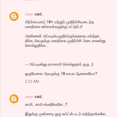
s
பாலா
said…
//நிச்சயமாய் 18+ மற்றும் முதிர்ச்சியடைந்த
மனநிலை உள்ளவர்களுக்கு மட்டும்.//
அண்ணன் அப்படியெழுதியிருக்கறதை பார்த்தா..
நீங்க அவருக்கு மனநிலை முதிர்ச்சி அடைலைன்னு
சொல்லுறீங்க....
.
.
.
-- அப்படின்னு ராமசாமி சொல்லுறார் குரு. ;)
ஒருவேளை அவருக்கு 18 வயசு ஆகலையோ?
2:23 AM
பாலா
said…
சாமி.. சாமி-ங்கறீங்களே...?
இதுக்கு முன்னாடி ஒரு எய்ட்ஸ் படம் எடுத்தாங்களே..