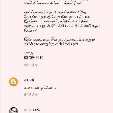
வெள்ளிக்காசை விற்கப் பார்க்கிறீர்கள்.
நாவல் வடிவம் ஜெயமோகன்தானே? இது
ஜெயமோகனுக்கு வேண்டுமானால் புதிதாக
இருக்கலாம். எனக்கும், லத்தீன் அமெரிக்க
எழுத்தாளர் ழான் டுர்டக்கி (Jean EseDtes') க்கும்
இல்லை.”
இந்த கடிதத்தை, இன்று திருமணநாள் காணும்
மயில் ராவணனுக்கு சமர்பிக்கிறேன்.
-சாரு
03/09/2010
3:01 AM
a
said…
பாலா : வந்துட்டேன்...
3:15 AM
க ரா
said…