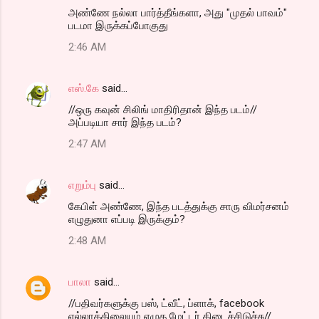
அண்ணே நல்லா பார்த்தீங்களா, அது "முதல் பாவம்"
படமா இருக்கப்போகுது
2:46 AM
எஸ்.கே
said…
//ஒரு கவுன் சிலிங் மாதிரிதான் இந்த படம்//
அப்படியா சார் இந்த படம்?
2:47 AM
எறும்பு
said…
கேபிள் அண்ணே, இந்த படத்துக்கு சாரு விமர்சனம்
எழுதுனா எப்படி இருக்கும்?
2:48 AM
பாலா
said…
//பதிவர்களுக்கு பஸ், ட்வீட், ப்ளாக், facebook
எல்லாத்திலையும் எழுத மேட்டர் கிடைச்சிடுச்சு//