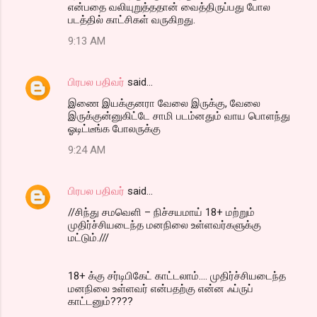
என்பதை வலியுறுத்ததான் வைத்திருப்பது போல
படத்தில் காட்சிகள் வருகிறது.
9:13 AM
பிரபல பதிவர்
said…
இணை இயக்குனரா வேலை இருக்கு, வேலை
இருக்குன்னுகிட்டே சாமி படம்னதும் வாய பொளந்து
ஓடிட்டீங்க போலருக்கு
9:24 AM
பிரபல பதிவர்
said…
//சிந்து சமவெளி – நிச்சயமாய் 18+ மற்றும்
முதிர்ச்சியடைந்த மனநிலை உள்ளவர்களுக்கு
மட்டும்.///
18+ க்கு சர்டிபிகேட் காட்ட‌லாம்.... முதிர்ச்சியடைந்த
மனநிலை உள்ளவர் என்ப‌த‌ற்கு என்ன‌ ஃப்ருப்
காட்ட‌னும்????