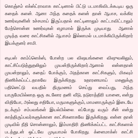
கொஞ்சம் எக்ஸ்ட்ராவாக காட்டினால் பிட்டு படமாகிவிடக்கூடிய ஒரு
கதைக் களன். ஆனா அந்த கதைக் களன் தான் ஆபாச, வக்கிர
உணர்வுகளின் உச்சமாய் இருப்பதால் காட்டினாலும் காட்டாவிட்டாலும்
மேற்சொன்ன உணர்வுகள் எழாமால் இருக்க முடியாது. ஆனால்
முடிந்த வரை காட்சிகளில் ஆபாசம் இல்லாமல் படமாக்கியிருக்கிறார்
இயக்குனர் சாமி.
எடிபஸ் காம்ப்ளெக்ஸ், போன்ற பல விஷயங்களை விஷுவலிலும்,
காட்சிப்படுத்துதலிலும் முயன்றிருக்கிறார்.ஆனால் என்னதான்
முயன்றாலும், கதைப் போக்கும், அதற்கான காட்சிகளும், மிகவும்
திணிக்கப்பட்டதாகவே இருக்கிறது. உதாரணமாய் மகனுக்கு
பதினெட்டு வயதில் திருமணம் செய்து வைப்பது, அந்த
யாருமேயில்லாத ஒரு கடலோர தனி வீடு, நடுராத்திரி யானை, என்று
விதியோ, அல்லது சதியோ, மருமகளுக்கும், மாமனாருக்கும் இடையே
நடக்கும் சம்பவங்கள் இயல்பில்லை. எப்போது வரும் சீன் என்று
காத்திருப்பவர்களுக்கான காட்சிகளாகவே இருக்கிறது. என்ன தான்
முடிவில் நீதி சொன்னாலும், இம்மாதிரி திணிக்கப்பட்ட காட்சிகளால்
படத்துடன் ஒட்டவே முடியாமல் போகிறது. க்ளைமாக்ஸ் காட்சி