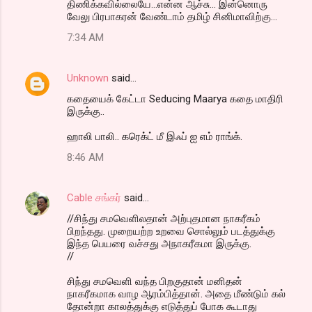
திணிக்கவில்லையே...என்ன ஆச்சு... இன்னொரு
வேலு பிரபாகரன் வேண்டாம் தமிழ் சினிமாவிற்கு...
7:34 AM
Unknown
said…
கதையைக் கேட்டா Seducing Maarya கதை மாதிரி
இருக்கு..
ஹாலி பாலி.. கரெக்ட் மீ இஃப் ஐ எம் ராங்க்.
8:46 AM
Cable சங்கர்
said…
//சிந்து சமவெளிலதான் அற்புதமான நாகரீகம்
பிறந்தது. முறையற்ற உறவை சொல்லும் படத்துக்கு
இந்த பெயரை வச்சது அநாகரீகமா இருக்கு.
//
சிந்து சமவெளி வந்த பிறகுதான் மனிதன்
நாகரீகமாக வாழ ஆரம்பித்தான். அதை மீண்டும் கல்
தோன்றா காலத்துக்கு எடுத்துப் போக கூடாது