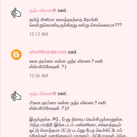
ருத்ர வீணை®
said…
தமிழ் சினிமா உலகத்தரத்தை நோக்கி
சென்றுகொண்டிருக்கிறது என்று சொல்லலாமா???
10:12 AM
shortfilmindia.com
said…
உலக தரம்னா என்ன ருத்ர வீணை.? எனி
ஸ்பெசிபிகேஷன்..?:)
10:36 AM
ருத்ர வீணை®
said…
//உலக தரம்னா என்ன ருத்ர வீணை.? எனி
ஸ்பெசிபிகேஷன்..?:)//
இருக்குங்க. PG , G னு நிரைய வெச்சிருக்கானுங்க.
அந்த மாதிரி இங்க படம் பண்ணினா, எல்லாத்தயும்
ஒட்டு மொத்தமா பிட்டு படம்னு பேரு வெச்சிட்டோம்.
ரசிகர்கள் மனநிலையும் மாறனும். அப்போதான் அந்த