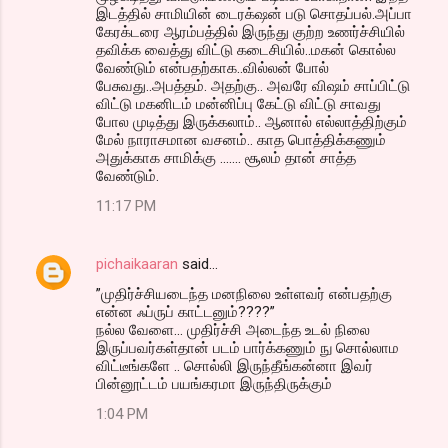
இடத்தில் சாமியின் டைரக்‌ஷன் படு சொதப்பல்.அப்பா
கேரக்டரை ஆரம்பத்தில் இருந்து குற்ற உணர்ச்சியில்
தவிக்க வைத்து விட்டு கடைசியில்..மகன் கொல்ல
வேண்டும் என்பதற்காக..வில்லன் போல்
பேசுவது..அபத்தம். அதற்கு.. அவரே விஷம் சாப்பிட்டு
விட்டு மகனிடம் மன்னிப்பு கேட்டு விட்டு சாவது
போல முடித்து இருக்கலாம்.. ஆனால் எல்லாத்திற்கும்
மேல் நாராசமான வசனம்.. காத பொத்திக்கணும்
அதுக்காக சாமிக்கு ....... சூலம் தான் சாத்த
வேண்டும்.
11:17 PM
pichaikaaran
said…
”முதிர்ச்சியடைந்த மனநிலை உள்ளவர் என்ப‌த‌ற்கு
என்ன‌ ஃப்ருப் காட்ட‌னும்????”
நல்ல வேளை... முதிர்ச்சி அடைந்த உடல் நிலை
இருப்பவர்கள்தான் படம் பார்க்கணும் நு சொல்லாம
விட்டீங்களே .. சொல்லி இருந்தீங்கன்னா இவர்
பின்னூட்டம் பயங்கரமா இருந்திருக்கும்
1:04 PM