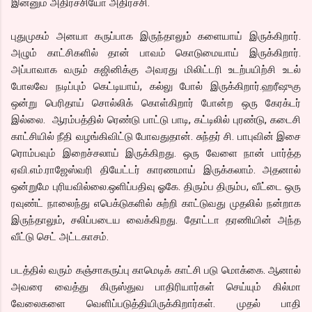
இன்னும் அதிர்ச்சியோ அதிர்ச்சி.
புதுமுகம் அனயா கருப்பாக இருந்தாலும் களையாய் இருக்கிறார்.
அழும் காட்சிகளில் தான் பாவம் கொடுமையாய் இருக்கிறார்.
அப்பாவாக வரும் கஜினிக்கு அவரது மிலிட்டரி உடற்பயிற்சி உடல்
போலவே நடிப்பும் கெட்டியாய், கல்லு போல் இருக்கிறார்.ஹரீஷுகு
ஒன்று பெரிதாய் சொல்லிக் கொள்கிறார் போன்ற ஒரு கேரக்டர்
இல்லை. ஆரம்பத்தில் ரெண்டு பாட்டு பாடி, கட்டிலில் புரண்டு, கடைசி
காட்சியில் நீதி வழங்கிவிட்டு போவதுதான். சுந்தர் சி. பாபுவின் இசை
ரொம்பவும் இறைச்சலாய் இருக்கிறது. ஒரு வேளை நான் பார்த்த
ஏவி.எம்.ராஜேஸ்வரி தியேட்டர் காரணமாய் இருக்கலாம். அதனால்
ஒன்றுமே புரியவில்லை.ஒளிப்பதிவு ஓகே. திரும்ப திரும்ப, வீட்டை ஒரு
ரவுண்ட் நாலைந்து எபெக்டுகளில் சுற்றி காட்டுவது முதலில் நன்றாக
இருந்தாலும், சலிப்படைய வைக்கிறது. தோட்டா தரணியின் அந்த
வீட்டு செட் அட்டகாசம்.
படத்தில் வரும் கஞ்சாகருப்பு காமெடிக் காட்சி படு மொக்கை. ஆனால்
அவரை வைத்து கிருஸ்துவ பாதிரியார்கள் செய்யும் கில்மா
வேலைகளை வெளிப்படுத்தியிருக்கிறார்கள். முதல் பாதி