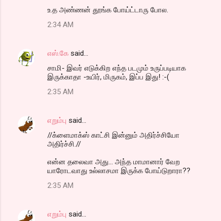
உ.த அண்ணன் தூங்க போய்ட்டாரு போல.
2:34 AM
எஸ்.கே
said…
சாமி- இவர் எடுக்கிற எந்த படமும் உருப்படியாக
இருக்காதா -உயிர், மிருகம், இப்ப இது! :-(
2:35 AM
எறும்பு
said…
//க்ளைமாக்ஸ் காட்சி இன்னும் அதிர்ச்சியோ
அதிர்ச்சி.//
என்ன தலைவா அது... அந்த மாமானார் வேற
யாரோடவாது உல்லாசமா இருக்க போய்டுறாரா??
2:35 AM
எறும்பு
said…