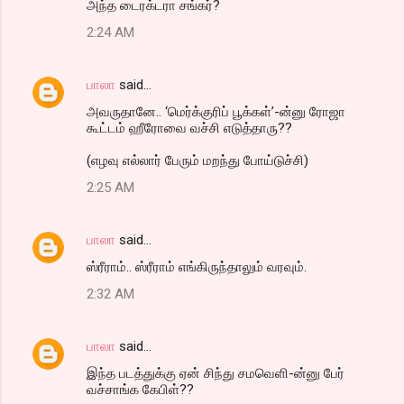
அந்த டைரக்டரா சங்கர்?
2:24 AM
பாலா
said…
அவருதானே.. ‘மெர்க்குரிப் பூக்கள்’-ன்னு ரோஜா
கூட்டம் ஹீரோவை வச்சி எடுத்தாரு??
(எழவு எல்லார் பேரும் மறந்து போய்டுச்சி)
2:25 AM
பாலா
said…
ஸ்ரீராம்.. ஸ்ரீராம் எங்கிருந்தாலும் வரவும்.
2:32 AM
பாலா
said…
இந்த படத்துக்கு ஏன் சிந்து சமவெளி-ன்னு பேர்
வச்சாங்க கேபிள்??