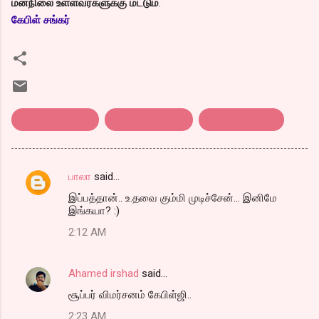
மனநிலை உள்ளவர்களுக்கு மட்டும்
.
கேபிள் சங்கர்
sindhu samaveli
tamil film review
திரை விமர்சனம்
பாலா
said…
C
இப்பத்தான்.. உ.தவை கும்மி முடிச்சேன்... இனிமே
o
இங்கயா? :)
m
2:12 AM
m
e
Ahamed irshad
said…
n
சூப்பர் விமர்சனம் கேபிள்ஜி..
t
2:23 AM