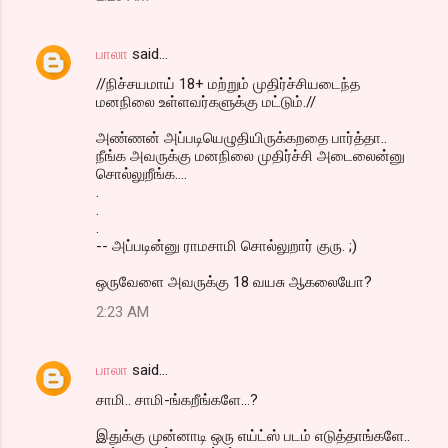
s
பாலா
said…
//நிச்சயமாய் 18+ மற்றும் முதிர்ச்சியடைந்த
மனநிலை உள்ளவர்களுக்கு மட்டும்.//
அண்ணன் அப்படியெழுதியிருக்கறதை பார்த்தா..
நீங்க அவருக்கு மனநிலை முதிர்ச்சி அடைலைன்னு
சொல்லுறீங்க....
.
.
.
-- அப்படின்னு ராமசாமி சொல்லுறார் குரு. ;)
ஒருவேளை அவருக்கு 18 வயசு ஆகலையோ?
2:23 AM
பாலா
said…
சாமி.. சாமி-ங்கறீங்களே...?
இதுக்கு முன்னாடி ஒரு எய்ட்ஸ் படம் எடுத்தாங்களே..