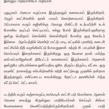
இன்னும் அதிர்ச்சியோ அதிர்ச்சி.
புதுமுகம் அனயா கருப்பாக இருந்தாலும் களையாய் இருக்கிறார்.
அழும் காட்சிகளில் தான் பாவம் கொடுமையாய் இருக்கிறார்.
அப்பாவாக வரும் கஜினிக்கு அவரது மிலிட்டரி உடற்பயிற்சி உடல்
போலவே நடிப்பும் கெட்டியாய், கல்லு போல் இருக்கிறார்.ஹரீஷுகு
ஒன்று பெரிதாய் சொல்லிக் கொள்கிறார் போன்ற ஒரு கேரக்டர்
இல்லை. ஆரம்பத்தில் ரெண்டு பாட்டு பாடி, கட்டிலில் புரண்டு, கடைசி
காட்சியில் நீதி வழங்கிவிட்டு போவதுதான். சுந்தர் சி. பாபுவின் இசை
ரொம்பவும் இறைச்சலாய் இருக்கிறது. ஒரு வேளை நான் பார்த்த
ஏவி.எம்.ராஜேஸ்வரி தியேட்டர் காரணமாய் இருக்கலாம். அதனால்
ஒன்றுமே புரியவில்லை.ஒளிப்பதிவு ஓகே. திரும்ப திரும்ப, வீட்டை ஒரு
ரவுண்ட் நாலைந்து எபெக்டுகளில் சுற்றி காட்டுவது முதலில் நன்றாக
இருந்தாலும், சலிப்படைய வைக்கிறது. தோட்டா தரணியின் அந்த
வீட்டு செட் அட்டகாசம்.
படத்தில் வரும் கஞ்சாகருப்பு காமெடிக் காட்சி படு மொக்கை. ஆனால்
அவரை வைத்து கிருஸ்துவ பாதிரியார்கள் செய்யும் கில்மா
வேலைகளை வெளிப்படுத்தியிருக்கிறார்கள். முதல் பாதி