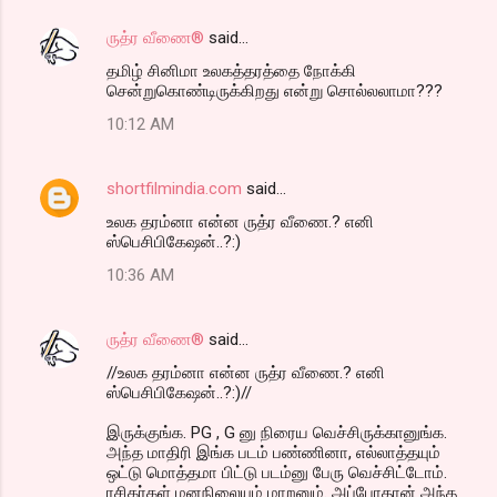
ருத்ர வீணை®
said…
தமிழ் சினிமா உலகத்தரத்தை நோக்கி
சென்றுகொண்டிருக்கிறது என்று சொல்லலாமா???
10:12 AM
shortfilmindia.com
said…
உலக தரம்னா என்ன ருத்ர வீணை.? எனி
ஸ்பெசிபிகேஷன்..?:)
10:36 AM
ருத்ர வீணை®
said…
//உலக தரம்னா என்ன ருத்ர வீணை.? எனி
ஸ்பெசிபிகேஷன்..?:)//
இருக்குங்க. PG , G னு நிரைய வெச்சிருக்கானுங்க.
அந்த மாதிரி இங்க படம் பண்ணினா, எல்லாத்தயும்
ஒட்டு மொத்தமா பிட்டு படம்னு பேரு வெச்சிட்டோம்.
ரசிகர்கள் மனநிலையும் மாறனும். அப்போதான் அந்த