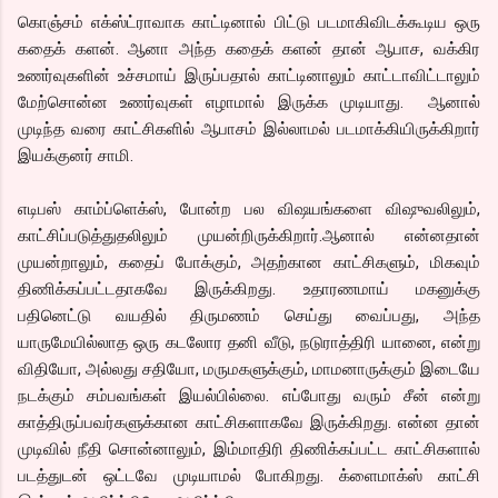
கொஞ்சம் எக்ஸ்ட்ராவாக காட்டினால் பிட்டு படமாகிவிடக்கூடிய ஒரு
கதைக் களன். ஆனா அந்த கதைக் களன் தான் ஆபாச, வக்கிர
உணர்வுகளின் உச்சமாய் இருப்பதால் காட்டினாலும் காட்டாவிட்டாலும்
மேற்சொன்ன உணர்வுகள் எழாமால் இருக்க முடியாது. ஆனால்
முடிந்த வரை காட்சிகளில் ஆபாசம் இல்லாமல் படமாக்கியிருக்கிறார்
இயக்குனர் சாமி.
எடிபஸ் காம்ப்ளெக்ஸ், போன்ற பல விஷயங்களை விஷுவலிலும்,
காட்சிப்படுத்துதலிலும் முயன்றிருக்கிறார்.ஆனால் என்னதான்
முயன்றாலும், கதைப் போக்கும், அதற்கான காட்சிகளும், மிகவும்
திணிக்கப்பட்டதாகவே இருக்கிறது. உதாரணமாய் மகனுக்கு
பதினெட்டு வயதில் திருமணம் செய்து வைப்பது, அந்த
யாருமேயில்லாத ஒரு கடலோர தனி வீடு, நடுராத்திரி யானை, என்று
விதியோ, அல்லது சதியோ, மருமகளுக்கும், மாமனாருக்கும் இடையே
நடக்கும் சம்பவங்கள் இயல்பில்லை. எப்போது வரும் சீன் என்று
காத்திருப்பவர்களுக்கான காட்சிகளாகவே இருக்கிறது. என்ன தான்
முடிவில் நீதி சொன்னாலும், இம்மாதிரி திணிக்கப்பட்ட காட்சிகளால்
படத்துடன் ஒட்டவே முடியாமல் போகிறது. க்ளைமாக்ஸ் காட்சி