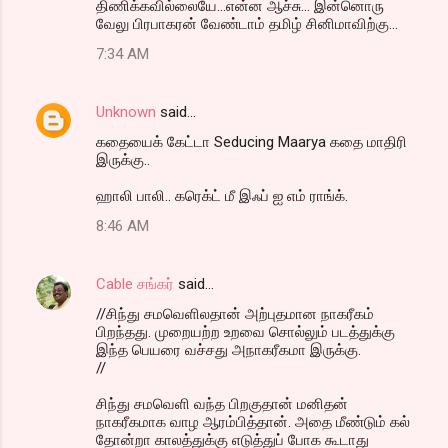
திணிக்கவில்லையே...என்ன ஆச்சு... இன்னொரு
வேலு பிரபாகரன் வேண்டாம் தமிழ் சினிமாவிற்கு...
7:34 AM
Unknown
said…
கதையைக் கேட்டா Seducing Maarya கதை மாதிரி
இருக்கு..
ஹாலி பாலி.. கரெக்ட் மீ இஃப் ஐ எம் ராங்க்.
8:46 AM
Cable சங்கர்
said…
//சிந்து சமவெளிலதான் அற்புதமான நாகரீகம்
பிறந்தது. முறையற்ற உறவை சொல்லும் படத்துக்கு
இந்த பெயரை வச்சது அநாகரீகமா இருக்கு.
//
சிந்து சமவெளி வந்த பிறகுதான் மனிதன்
நாகரீகமாக வாழ ஆரம்பித்தான். அதை மீண்டும் கல்
தோன்றா காலத்துக்கு எடுத்துப் போக கூடாது