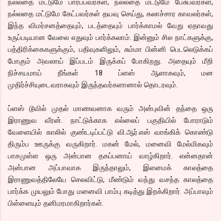
நல்லதை மட்டுமே பார்ப்பவர்கள், நல்லதை மட்டுமே பேசுபவர்கள்,
நல்லதை மட்டுமே கேட்பவர்கள் தயவு செய்து, கலாச்சார காவலர்கள்,
இந்த விமர்சனத்தையும், படத்தையும் பார்க்காமல் வேறு ஏதாவது
உருப்படியான வேலை எதுவும் பார்க்கலாம். இன்னும் சில நாட்களுக்கு,
பத்திரிக்கைகளுக்கும், பதிவுகளிலும், சும்மா பின்னி பெடலெடுக்கப்
போகும் அவலாய் இப்படம் இருக்கப் போகிறது. அதையும் மீறி
நிச்சயமாய் நீங்கள் 18 ப்ளஸ் ஆளாகவும், மன
முதிர்ச்சியுடைவராகவும் இருந்தவர்களானால் தொடரவும்.
ப்ளஸ் டூவில் முதல் மாணவனாக வரும் அன்புவின் தந்தை ஒரு
இராணுவ வீரன். நாட்டுக்காக எல்லைப் பகுதியில் போராடும்
வேளையில் காலில் குண்டடிப்பட்டு வி.ஆர்.எஸ் வாங்கிக் கொண்டு
திரும்ப ஊருக்கு வருகிறார். மகன் மேல், மனைவி மேல்மிகவும்
பாசமுள்ள ஒரு அன்பான தகப்பனாய் வாழ்கிறார். என்னதான்
அன்பான அப்பாவாக இருந்தாலும், இளமைக் காலத்தை
இராணுவத்திலேயே செலவிட்டு, மீண்டும் வந்து வசந்த காலத்தை
பார்க்க முயலும் போது மனைவி பாம்பு கடித்து இறக்கிறார். அப்பாவும்
பிள்ளையும் தனிமரமாகிறார்கள்.