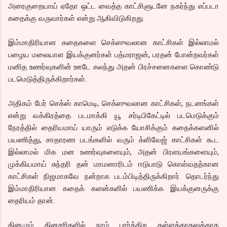
அரைகுறையாய் ஏதோ ஒட்ட வைத்த காட்சிளுடனே நகர்ந்து எப்படா
கதைக்கு வருவார்கள் என்று ஆகிவிடுகிறது.
இம்மாதிரியான கதைகளை செக்ஸுவலான காட்சிகள் இல்லாமல்
பழைய மலையாள இயக்குனர்கள் பத்மராஜன், பரதன் போன்றவர்கள்
மனித உணர்வுகளின் ஊடே கலந்து அதன் பிரச்சனைகளை கொண்டு
படமெடுத்திருக்கிறார்கள்.
அதிகம் பேர் செக்ஸ் காமெடி, செக்ஸுவலான காட்சிகள், நடனங்கள்
என்று வக்கிரத்தை படமாக்கி யூ சர்டிபிகேட்டில் படமெடுக்கும்
நேரத்தில் தைரியமாய் யாரும் எடுக்க யோசிக்கும் கதைக்களனில்
பயணித்து, சாதாரண படங்களில் வரும் க்ளிவேஜ் காட்சிகள் கூட
இல்லாமல் மிக மன உணர்வுகளையும், அதன் பிரளயங்களையும்,
முக்கியமாய் சுந்தரி தன் மாமனாரிடம் ஈடுபாடு கொள்வதற்கான
காட்சிகள் நிஜமாகவே நன்றாக படம்பிடித்திருக்கிறார். தொடர்ந்து
இம்மாதிரியான கதைக் களன்களில் பயணிக்க இயக்குனருக்கு
தைரியம் தான்.
தினமும் தினசரிகளில் நாம் பார்க்கிற கள்ளக்காதலுக்காக