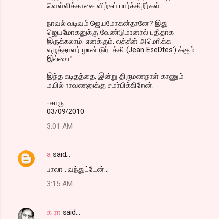
வெள்ளிக்காசை விற்கப் பார்க்கிறீர்கள்.
நாவல் வடிவம் ஜெயமோகன்தானே? இது
ஜெயமோகனுக்கு வேண்டுமானால் புதிதாக
இருக்கலாம். எனக்கும், லத்தீன் அமெரிக்க
எழுத்தாளர் ழான் டுர்டக்கி (Jean EseDtes') க்கும்
இல்லை.”
இந்த கடிதத்தை, இன்று திருமணநாள் காணும்
மயில் ராவணனுக்கு சமர்பிக்கிறேன்.
-சாரு
03/09/2010
3:01 AM
a
said…
பாலா : வந்துட்டேன்...
3:15 AM
க ரா
said…