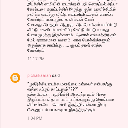
இடத்தில் சாமியின் டைரக்‌ஷன் படு சொதப்பல்.அப்பா
கேரக்டரை ஆரம்பத்தில் இருந்து குற்ற உணர்ச்சியில்
தவிக்க வைத்து விட்டு கடைசியில்..மகன் கொல்ல
வேண்டும் என்பதற்காக..வில்லன் போல்
பேசுவது..அபத்தம். அதற்கு.. அவரே விஷம் சாப்பிட்டு
விட்டு மகனிடம் மன்னிப்பு கேட்டு விட்டு சாவது
போல முடித்து இருக்கலாம்.. ஆனால் எல்லாத்திற்கும்
மேல் நாராசமான வசனம்.. காத பொத்திக்கணும்
அதுக்காக சாமிக்கு ....... சூலம் தான் சாத்த
வேண்டும்.
11:17 PM
pichaikaaran
said…
”முதிர்ச்சியடைந்த மனநிலை உள்ளவர் என்ப‌த‌ற்கு
என்ன‌ ஃப்ருப் காட்ட‌னும்????”
நல்ல வேளை... முதிர்ச்சி அடைந்த உடல் நிலை
இருப்பவர்கள்தான் படம் பார்க்கணும் நு சொல்லாம
விட்டீங்களே .. சொல்லி இருந்தீங்கன்னா இவர்
பின்னூட்டம் பயங்கரமா இருந்திருக்கும்
1:04 PM