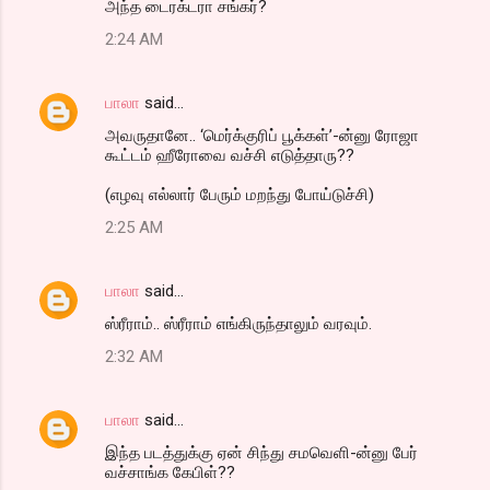
அந்த டைரக்டரா சங்கர்?
2:24 AM
பாலா
said…
அவருதானே.. ‘மெர்க்குரிப் பூக்கள்’-ன்னு ரோஜா
கூட்டம் ஹீரோவை வச்சி எடுத்தாரு??
(எழவு எல்லார் பேரும் மறந்து போய்டுச்சி)
2:25 AM
பாலா
said…
ஸ்ரீராம்.. ஸ்ரீராம் எங்கிருந்தாலும் வரவும்.
2:32 AM
பாலா
said…
இந்த படத்துக்கு ஏன் சிந்து சமவெளி-ன்னு பேர்
வச்சாங்க கேபிள்??