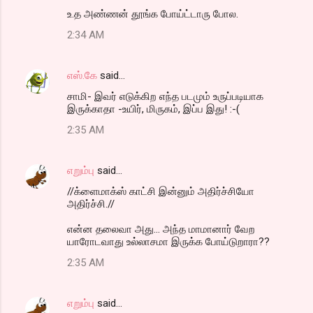
உ.த அண்ணன் தூங்க போய்ட்டாரு போல.
2:34 AM
எஸ்.கே
said…
சாமி- இவர் எடுக்கிற எந்த படமும் உருப்படியாக
இருக்காதா -உயிர், மிருகம், இப்ப இது! :-(
2:35 AM
எறும்பு
said…
//க்ளைமாக்ஸ் காட்சி இன்னும் அதிர்ச்சியோ
அதிர்ச்சி.//
என்ன தலைவா அது... அந்த மாமானார் வேற
யாரோடவாது உல்லாசமா இருக்க போய்டுறாரா??
2:35 AM
எறும்பு
said…