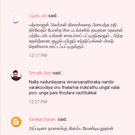
ஆண்டனி
said…
பத்மராஜன் அவர்கள் திரைக்கதை அமைத்த ரதி
நிர்வேதம் போன்ற சில படங்களில் தவறான உறவுகள்
பற்றிய விடயங்கள் கையாளப் பட்டிருந்தாலும் , அந்த
உறவிற்கான சூழல் மற்றும் சந்தர்ப்பங்கள் மிகத்
தெளிவாக காட்டப்பட்டிருக்கும்.
12:17 PM
Srinath Iyer
said…
Nalla nadunilayana vimarsanathiraka nambi
varakoodiya oru thalamai irukirathu ungal valai
poo. unga pani thodara vazhtukkal.
12:27 PM
Venkat Saran.
said…
அப்படினா நாளைக்கு கிளம்ப வேண்டியதுதான்