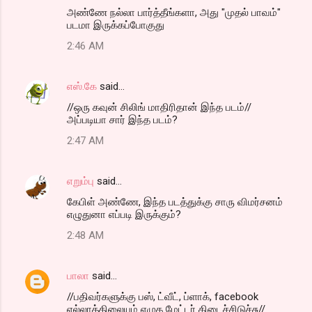
அண்ணே நல்லா பார்த்தீங்களா, அது "முதல் பாவம்"
படமா இருக்கப்போகுது
2:46 AM
எஸ்.கே
said…
//ஒரு கவுன் சிலிங் மாதிரிதான் இந்த படம்//
அப்படியா சார் இந்த படம்?
2:47 AM
எறும்பு
said…
கேபிள் அண்ணே, இந்த படத்துக்கு சாரு விமர்சனம்
எழுதுனா எப்படி இருக்கும்?
2:48 AM
பாலா
said…
//பதிவர்களுக்கு பஸ், ட்வீட், ப்ளாக், facebook
எல்லாத்திலையும் எழுத மேட்டர் கிடைச்சிடுச்சு//