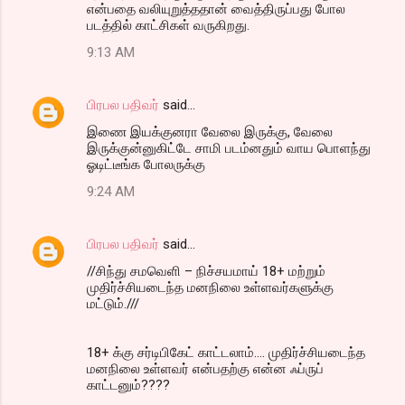
என்பதை வலியுறுத்ததான் வைத்திருப்பது போல
படத்தில் காட்சிகள் வருகிறது.
9:13 AM
பிரபல பதிவர்
said…
இணை இயக்குனரா வேலை இருக்கு, வேலை
இருக்குன்னுகிட்டே சாமி படம்னதும் வாய பொளந்து
ஓடிட்டீங்க போலருக்கு
9:24 AM
பிரபல பதிவர்
said…
//சிந்து சமவெளி – நிச்சயமாய் 18+ மற்றும்
முதிர்ச்சியடைந்த மனநிலை உள்ளவர்களுக்கு
மட்டும்.///
18+ க்கு சர்டிபிகேட் காட்ட‌லாம்.... முதிர்ச்சியடைந்த
மனநிலை உள்ளவர் என்ப‌த‌ற்கு என்ன‌ ஃப்ருப்
காட்ட‌னும்????