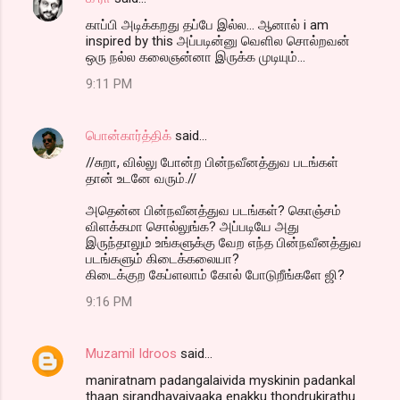
காப்பி அடிக்கறது தப்பே இல்ல... ஆனால் i am
inspired by this அப்படின்னு வெளில சொல்றவன்
ஒரு நல்ல கலைஞன்னா இருக்க முடியும்...
9:11 PM
பொன்கார்த்திக்
said…
//சுறா, வில்லு போன்ற பின்நவீனத்துவ படங்கள்
தான் உடனே வரும்.//
அதென்ன பின்நவீனத்துவ படங்கள்? கொஞ்சம்
விளக்கமா சொல்லுங்க? அப்படியே அது
இருந்தாலும் உங்களுக்கு வேற எந்த பின்நவீனத்துவ
படங்களும் கிடைக்கலையா?
கிடைக்குற கேப்ளலாம் கோல் போடுறீங்களே ஜி?
9:16 PM
Muzamil Idroos
said…
maniratnam padangalaivida myskinin padankal
thaan sirandhavaiyaaka enakku thondrukirathu.