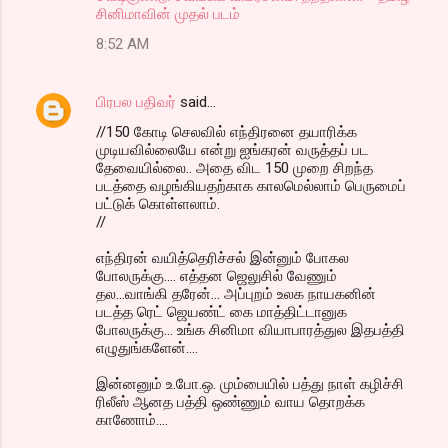
சினிமாவின் முதல் படம்
8:52 AM
பிரபல பதிவர்
said…
//150 கோடி செலவில் எந்திரனை தயாரிக்க
முடியவில்லையே என்று ஐங்கரன் வருத்தப் பட
தேவையில்லை.. அதை விட 150 முறை சிறந்த
படத்தை வழங்கியதற்காக காலமெல்லாம் பெருமைப்
பட்டுக் கொள்ளலாம்.
//
எந்திரன் வயித்தெரிச்சல் இன்னும் போகல
போலருக்கு.... எத்தன ஜெலுசில் வேணும்
தல...வாங்கி தரேன்... அப்புறம் உலக நாயகனின்
படத்த ரெட் ஜெயண்ட் கை மாத்திட்டானுக‌
போலருக்கு... உங்க சினிமா வியாபாரத்துல இதபத்தி
எழுதுங்களேன்....
இன்னனும் உ.போ.ஒ. மும்பையில் பத்து நாள் கழிச்சி
ரிலீஸ் ஆனத பத்தி ஒண்ணும் வாய தொறக்க
காணோம்....