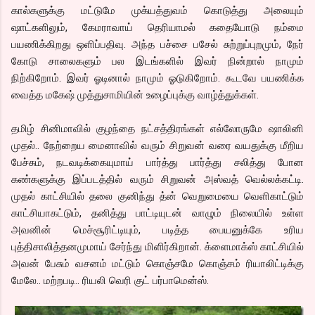
கால்களுக்கு மட்டுமே முக்யத்துவம் கொடுத்து அலையும்
ஷாட்களிலும், கேமராவாய் தெரியாமல் கதையோடு நம்மை
பயணிக்கிறது ஒளிப்பதிவு. அந்த பச்சை பசேல் சுற்றுப்புறமும், நேர்
கோடு சாலைகளும் பல இடங்களில் இவர் நின்றால் நாமும்
நிற்கிறோம். இவர் ஓடினால் நாமும் ஓடுகிறோம். கூடவே பயணிக்க
வைத்த மகேஷ் முத்துசாமியின் உழைப்புக்கு வாழ்த்துக்கள்.
தமிழ் சினிமாவில் குழந்தை நட்சத்திரங்கள் எல்லோருமே ஷாலினி
முதல்.. நேற்றைய மைனாவில் வரும் சிறுவன் வரை வயதுக்கு மீறிய
பேச்சும், நடவடிக்கையுமாய் பார்த்து பார்த்து சலித்து போன
கண்களுக்கு இப்படத்தில் வரும் சிறுவன் அஸ்வத் வெல்லக்கட்டி.
முதல் காட்சியில் தலை குனிந்து த்ன் வெறுமையை வெளிகாட்டும்
காட்சியாகட்டும், தனித்து பாட்டியுடன் வாழும் நிலையில் உள்ள
அவனின் மெச்சூரிட்டியும், படித்த பையனுக்கே உரிய
புத்திசாலித்தனமுமாய் சேர்ந்து மிளிர்கிறான். க்ளைமாக்ஸ் காட்சியில்
அவன் பேசும் வசனம் மட்டும் கொஞ்சமே கொஞ்சம் ரியாலிட்டிக்கு
மேலே.. மற்றபடி.. ரியலி வெரி குட் பர்பாமென்ஸ்.