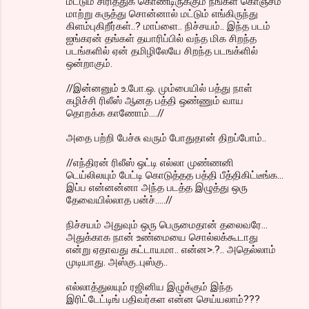
மட்டும் சிரித்துக் கொண்டிருக்கும் நீங்கள் கொஞ்சம்
மாற்று கருத்து சொன்னால் மட்டும் எங்கிருந்து
கிளம்புகிறீர்கள்..? மாப்ளை.. நிச்சயம்.. இந்த படம்
ஐங்கரன் தங்கள் தயாரிப்பில் வந்த மிக சிறந்த
படங்களில் ஏன் தமிழிலேயே சிறந்த படஙக்ளில்
ஒன்றாகும்.
//இன்னனும் உ.போ.ஒ. மும்பையில் பத்து நாள்
கழிச்சி ரிலீஸ் ஆனத பத்தி ஒண்ணும் வாய
தொறக்க காணோம்....//
அதை பற்றி பேச்சு வரும் போதுதான் திறப்போம்..
//எந்திரன் ரிலீஸ் ஒட்டி எல்லா முண்ணனி
டெய்லிலயும் பேட்டி கொடுத்தத பத்தி பீத்திகிட்டீங்க...
இப்ப என்னன்னா அந்த படத்த இழுத்து ஒரு
தேவையில்லாத பன்ச்.....//
நிச்சயம் அதுவும் ஒரு பெருமைதான் தலைவரே...
அதுக்காக நான் உண்மையை சொல்லக்கூடாது
என்று ஏதாவது கட்டாயமா.. என்ன>.?.. அதெல்லாம்
முடியாது. அஸ்கு..புஸ்கு..
எல்லாத்துலயும் ரஜினிய இழுக்கும் இந்த
இரிட்டேட்டிங் பதிவர்கள என்ன செய்யலாம்???