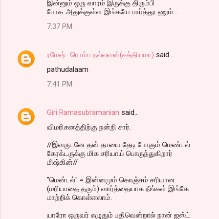
இன்னும் ஒரு வாரம் இருக்கு திரும்பி
போக..அதுக்குள்ள இங்கயே பார்த்துடணும்...
7:37 PM
ரமேஷ்- ரொம்ப நல்லவன்(சத்தியமா)
said…
pathudalaam
7:41 PM
Giri Ramasubramanian
said…
விமரிசனத்திற்கு நன்றி சார்.
//இவருடனே தன் தாயை தேடி போகும் மெண்டல்
கேரக்டருக்கு மிக சரியாய் பொருந்துகிறார்
மிஷ்கின்//
"மென்டல்" = இன்னமும் கொஞ்சம் சரியான
(மரியாதை தரும்) வார்த்தையாக நீங்கள் இங்கே
மாற்றிக் கொள்ளலாம்.
யாரோ ஒருவர் எழுதும் பதிவென்றால் நான் ஜஸ்ட்