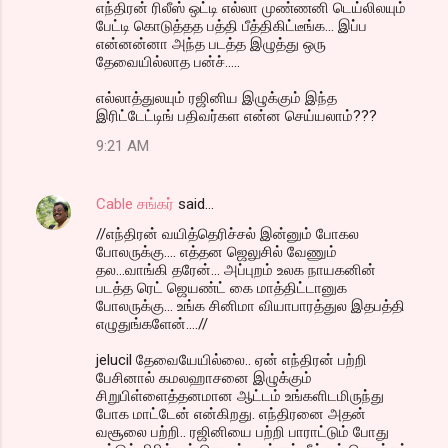
எந்திரன் ரிலீஸ் ஒட்டி எல்லா முண்ணனி டெய்லிலயும்
பேட்டி கொடுத்தத பத்தி பீத்திகிட்டீங்க... இப்ப
என்னன்னா அந்த படத்த இழுத்து ஒரு
தேவையில்லாத பன்ச்.....
எல்லாத்துலயும் ரஜினிய இழுக்கும் இந்த
இரிட்டேட்டிங் பதிவர்கள என்ன செய்யலாம்???
9:21 AM
Cable சங்கர்
said…
//எந்திரன் வயித்தெரிச்சல் இன்னும் போகல
போலருக்கு.... எத்தன ஜெலுசில் வேணும்
தல...வாங்கி தரேன்... அப்புறம் உலக நாயகனின்
படத்த ரெட் ஜெயண்ட் கை மாத்திட்டானுக‌
போலருக்கு... உங்க சினிமா வியாபாரத்துல இதபத்தி
எழுதுங்களேன்....//
jelucil தேவையேயில்லை.. ஏன் எந்திரன் பற்றி
பேசினால் கமலஹாசனை இழுக்கும்
சிறுபிள்ளைத்தனமான ஆட்டம் உங்களிடமிருந்து
போக மாட்டேன் என்கிறது. எந்திரனை அதன்
வசூலை பற்றி.. ரஜினியை பற்றி பாராட்டும் போது