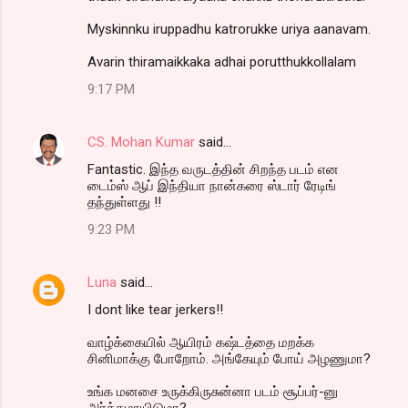
Myskinnku iruppadhu katrorukke uriya aanavam.
Avarin thiramaikkaka adhai porutthukkollalam
9:17 PM
CS. Mohan Kumar
said…
Fantastic. இந்த வருடத்தின் சிறந்த படம் என
டைம்ஸ் ஆப் இந்தியா நான்கரை ஸ்டார் ரேடிங்
தந்துள்ளது !!
9:23 PM
Luna
said…
I dont like tear jerkers!!
வாழ்க்கையில் ஆயிரம் கஷ்டத்தை மறக்க
சினிமாக்கு போறோம். அங்கேயும் போய் அழணுமா?
உங்க மனசை உருக்கிருசுன்னா படம் சூப்பர்-னு