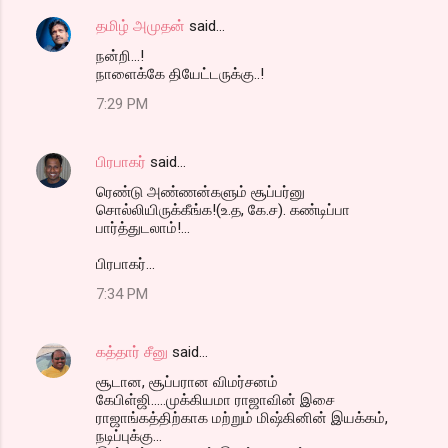
தமிழ் அமுதன்
said…
நன்றி...!
நாளைக்கே தியேட்டருக்கு..!
7:29 PM
பிரபாகர்
said…
ரெண்டு அண்ணன்களும் சூப்பர்னு
சொல்லியிருக்கீங்க!(உ.த, கே.ச). கண்டிப்பா
பார்த்துடலாம்!...
பிரபாகர்...
7:34 PM
கத்தார் சீனு
said…
சூடான, சூப்பரான விமர்சனம்
கேபிள்ஜி.....முக்கியமா ராஜாவின் இசை
ராஜாங்கத்திற்காக மற்றும் மிஷ்கினின் இயக்கம்,
நடிப்புக்கு...