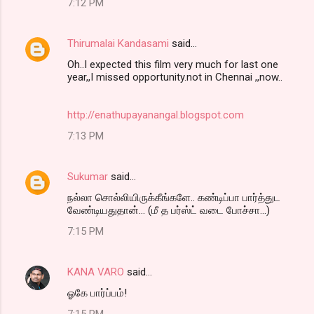
7:12 PM
Thirumalai Kandasami
said…
Oh..I expected this film very much for last one
year,,I missed opportunity.not in Chennai ,,now..
http://enathupayanangal.blogspot.com
7:13 PM
Sukumar
said…
நல்லா சொல்லியிருக்கீங்களே.. கண்டிப்பா பார்த்துட
வேண்டியதுதான்... (மீ த பர்ஸ்ட் வடை போச்சா...)
7:15 PM
KANA VARO
said…
ஓகே பார்ப்பம்!