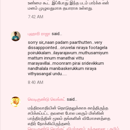
உண்மை கூட .இப்போது இந்த படம் பார்க்க என்
மனம் முழுவதுமாக தயாராக உள்ளது.
7:42 AM
புஹாரி ராஜா
said…
sorry sir,,naan padam paarthutten...very
dissapppointed....oruvelai niraya footagela
poirukkalam...ilayarajavum..muthusamiyum
mattum innum manathai vittu
marayavillai...moonram pirai sridevikkum
nandhalala manibaskerukkum niraya
vithyasangal undu......
8:40 AM
வெடிகுண்டு வெங்கட்
said…
மந்திரவாதியின் தொடுதலுக்காக காத்திருந்த
சபிக்கப்பட்ட தவளை போல பலரும் மிஸ்கின்
பாத்திரத்தின் மூலம் தங்களின் விமோசனத்தை
எதிர் நோக்கியிருந்தனர்.
வெடிகுண்டு வெங்கட் விமர்சனம்: நந்தலாலா - தமிழ்