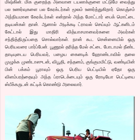
மிஷ்கின். மிக குறைந்த அளவான டயலாக்குளை மட்டுமே வைத்து
பல உணர்வுகளை பல கேரக்டர்கள் மூலம் உணர்த்துகிறார். கொஞ்சம்
அந்நியமான கேரக்டர்கள் என்றால் அந்த மோட்டார் பைக் மொட்டை
தடியன்கள் தான். ஆனால் அடிக்கடி ட்ராவல் செய்யும் ஆட்களிடம்
கேட்டால் இது மாதிரி வித்யாசமானவர்களை அவர்கள்
சந்தித்திருப்பதை சொல்வார்கள். நான் கூட சென்னையில் ஒரு
பெரியவரை பார்ப்பேன். பூணூல் தரித்த மேல் சட்டை போடாமல் நீண்ட
தாடியுடைய பெரியவர், பழைய கைனடிக் ஹோண்டாவில் தலை
முழுக்க முண்டாஸுடன், விபூதி, சந்தனம், குங்குமமிட்டு, வண்டியின்
பின் பக்கம் பூராவும் ஒரு பெரிய பெட்டியில் ஏதோ ஒரு
விளம்பரத்தையும் அந்த ப்ராடெக்டையும் ஒரு ரோடியோ பெட்டியை
ஸ்பீக்கருடன் கட்டிக் கொண்டு அலைவார்.