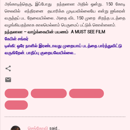
அங்காடித்தெரு, இப்போது நந்தலாலா அதில் ஒன்று.. 150 கோடி
செலவில் எந்திரனை தயாரிக்க முடியவில்லையே என்று ஐங்கரன்
வருத்தப் பட தேவையில்லை.. அதை விட 150 முறை சிறந்த படத்தை
வழங்கியதற்காக காலமெல்லாம் பெருமைப் பட்டுக் கொள்ளலாம்.
நந்தலாலா – வாழ்க்கையின் பயணம் A MUST SEE FILM
கேபிள் சங்கர்
டிஸ்கி: ஒரே நாளில் இரண்டாவது முறையாய் படத்தை பார்த்துவிட்டு
வருகிறேன். பாதிப்பு குறையவேயில்லை...
Nandalala
tamil film review
திரை விமர்சனம்
நந்தலாலா
செங்கோவி
said…