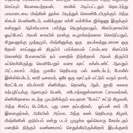
செய்யும் வேலையற்றவன், காலில் அடிப்பட்டதும் தொடர்ந்து
பாவாடையை மிஷ்கின் தூக்க அடித்துக் கொண்டேயிருக்கும் அந்த
ஸ்கூல் பெண்ணிடம், வலிக்குதா எச்சி வச்சிக்க ஜில்லுனு இருக்கும்
என்றதும் ஆச்சர்யமாக பார்த்து நெருங்குவதும், கிளம்புகையில்
ஓடிப்போய் அவள் கையில் நான்கு கூழாங்கற்களை கொடுப்பதும்,
சிறுவனுக்கு முத்தமும், மிஷ்கினுக்கு ஒரு தயக்கத்துடனான ஒரு
தோள் சாய்தலுடன் திரும்பி பார்க்காமல் ட்ராக்டரை கிளப்பிக்
கொண்டு போகையில் நம் மனதில் நிற்கிறாள். அவள் திரும்பி
ஃப்ரெமிலிருந்து வெளியேறும் வரை ஷாட் எக்ஸ்டண்ட் ஆவதும்
அட்டகாசம். அந்த முகமே தெரியாத பஸ் கண்டக்டர், போலீஸ்
இன்ஸ்பெக்டர், லாரி டிரைவர், ஒரே ஒரு ஷாட்டில் மட்டும் வரும் நாசர்,
ரோட்டோர விபச்சாரி ஸ்னிகிதா, நொண்டி ஆள், ஜாதி கலவர
கற்பழிப்புக்கு ஆளாகும் பெண், கடோத்கஜன்களான ட்ராவலர்கள்,
ஸ்னிகிதாவை கடத்த முயற்சிக்கும் வயதான ”போய்” கட்டு கிழவன்,
அந்த சிகப்பு டெம்போ, புது மண தம்பதிகள், ஓப்பன் கார் பீர்
இளைஞர்கள், அகியின் அம்மா, அந்த கண் தெரியாத கிழவி,
மிஷ்கினின் குடும்பம் என்று படம் முழுக்க ஒவ்வொரு கேரக்டரும்
மனதில் நிற்கும் வண்ணமாய் செதுக்கியிருக்கிறார் இயக்குனர்