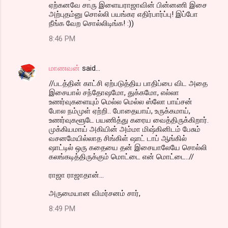
ஏற்கனவே சாரு இளையராஜாவின் பின்னணி இசை
அற்புதம்னு சொல்லி பயங்கர எதிர்பார்ப்பு! இப்போ
நீங்க வேற சொல்லிடிங்க! :))
8:46 PM
மாணவன்
said…
//படத்தின் காட்சி ஏற்படுத்திய பாதிப்பை விட அதை
இசையால் சந்தோஷமோ, துக்கமோ, எல்லா
உணர்வுகளையும் மெல்ல மெல்ல ஸ்லோ பாய்சன்
போல நம்முள் ஏற்றி.. போதையாய், உருக்கமாய்,
உணர்வுகளூடே பயணித்து கரைய வைத்திருக்கிறார்.
முக்கியமாய் அகியின் அம்மா மிஷ்கினிடம் பேசும்
வசனமேயில்லாத சிங்கிள் ஷாட் டாப் ஆங்கில்
ஷாட்டில் ஒரு கதையை தன் இசையாலேயே சொல்லி
கலங்கடித்திருக்கும் மொட்டை என் மொட்டை..//
ராஜா ராஜாதான்...
அருமையான விமர்சனம் சார்,
8:49 PM