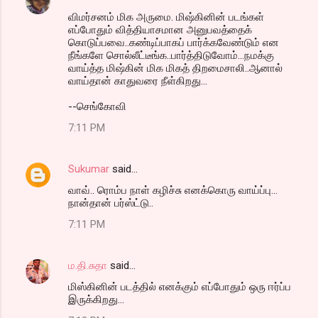
C
விமர்சனம் மிக அருமை. மிஷ்கினின் படங்கள்
o
எப்போதும் வித்தியாசமான அனுபவத்தைக்
m
கொடுப்பவை..கண்டிப்பாகப் பார்க்கவேண்டும் என
நீங்களே சொல்லீட்டீங்க..பார்த்திடுவோம்...நமக்கு
m
வாய்த்த மிஷ்கின் மிக மிகத் திறமைசாலி..ஆனால்
வாய்தான் காதுவரை நீள்கிறது...
e
n
--செங்கோவி
t
7:11 PM
s
Sukumar
said…
வாவ்.. ரொம்ப நாள் கழிச்சு எனக்கொரு வாய்ப்பு...
நான்தான் பர்ஸ்ட்டு..
7:11 PM
ம.தி.சுதா
said…
மிஸ்கினின் படத்தில் எனக்கும் எப்போதும் ஒரு ஈர்ப்ப
இருக்கிறது...