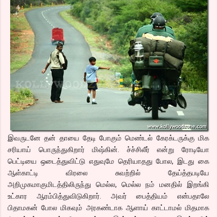
இவருடனே தன் தாயை தேடி போகும் மெண்டல் கேரக்டருக்கு மிக
சரியாய் பொருந்துகிறார் மிஷ்கின். ச்ச்சிலீர் என்று ரோடியோ
பெட்டியை ஒடைத்துவிட்டு எதுவுமே தெரியாதது போல, இடது கை
ஆள்காட்டி விரலை சுவற்றில் தேய்த்தபடியே
அறிமுகமாகுமிடத்திலிருந்து மெல்ல, மெல்ல நம் மனதில் இறங்கி
உட்கார ஆரம்பித்துவிடுகிறார். அவர் பைத்தியம் என்பதாலே
பிதாமகன் போல மிகவும் அரகண்டாக ஆளாய் காட்டாமல் மிதமாக