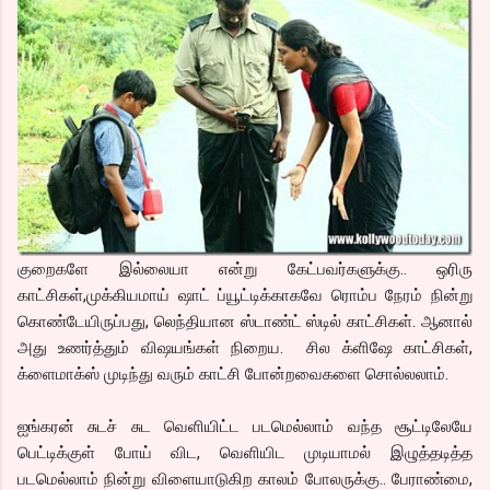
குறைகளே இல்லையா என்று கேட்பவர்களுக்கு.. ஒரிரு
காட்சிகள்,முக்கியமாய் ஷாட் ப்யூட்டிக்காகவே ரொம்ப நேரம் நின்று
கொண்டேயிருப்பது, லெந்தியான ஸ்டாண்ட் ஸ்டில் காட்சிகள். ஆனால்
அது உணர்த்தும் விஷயங்கள் நிறைய. சில க்ளிஷே காட்சிகள்,
க்ளைமாக்ஸ் முடிந்து வரும் காட்சி போன்றவைகளை சொல்லலாம்.
ஐங்கரன் சுடச் சுட வெளியிட்ட படமெல்லாம் வந்த சூட்டிலேயே
பெட்டிக்குள் போய் விட, வெளியிட முடியாமல் இழுத்தடித்த
படமெல்லாம் நின்று விளையாடுகிற காலம் போலருக்கு.. பேராண்மை,