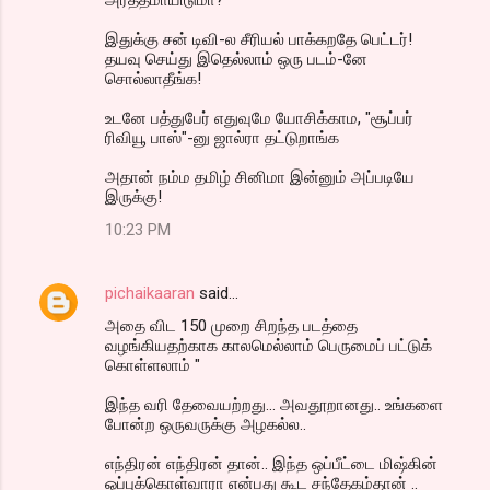
அர்த்தமாயிடுமா?
இதுக்கு சன் டிவி-ல சீரியல் பாக்கறதே பெட்டர்!
தயவு செய்து இதெல்லாம் ஒரு படம்-னே
சொல்லாதீங்க!
உடனே பத்துபேர் எதுவுமே யோசிக்காம, "சூப்பர்
ரிவியூ பாஸ்"-னு ஜால்ரா தட்டுறாங்க
அதான் நம்ம தமிழ் சினிமா இன்னும் அப்படியே
இருக்கு!
10:23 PM
pichaikaaran
said…
அதை விட 150 முறை சிறந்த படத்தை
வழங்கியதற்காக காலமெல்லாம் பெருமைப் பட்டுக்
கொள்ளலாம் "
இந்த வரி தேவையற்றது... அவதூறானது.. உங்களை
போன்ற ஒருவருக்கு அழகல்ல..
எந்திரன் எந்திரன் தான்.. இந்த ஒப்பீட்டை மிஷ்கின்
ஒப்புக்கொள்வாரா என்பது கூட சந்தேகம்தான் ..