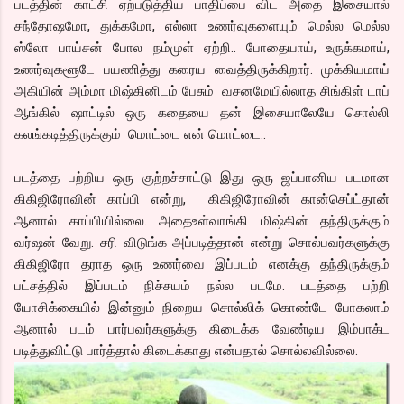
படத்தின் காட்சி ஏற்படுத்திய பாதிப்பை விட அதை இசையால்
சந்தோஷமோ, துக்கமோ, எல்லா உணர்வுகளையும் மெல்ல மெல்ல
ஸ்லோ பாய்சன் போல நம்முள் ஏற்றி.. போதையாய், உருக்கமாய்,
உணர்வுகளூடே பயணித்து கரைய வைத்திருக்கிறார். முக்கியமாய்
அகியின் அம்மா மிஷ்கினிடம் பேசும் வசனமேயில்லாத சிங்கிள் டாப்
ஆங்கில் ஷாட்டில் ஒரு கதையை தன் இசையாலேயே சொல்லி
கலங்கடித்திருக்கும் மொட்டை என் மொட்டை..
படத்தை பற்றிய ஒரு குற்றச்சாட்டு இது ஒரு ஜப்பானிய படமான
கிகிஜிரோவின் காப்பி என்று, கிகிஜிரோவின் கான்செப்ட்தான்
ஆனால் காப்பியில்லை. அதைஉள்வாங்கி மிஷ்கின் தந்திருக்கும்
வர்ஷன் வேறு. சரி விடுங்க அப்படித்தான் என்று சொல்பவர்களுக்கு
கிகிஜிரோ தராத ஒரு உணர்வை இப்படம் எனக்கு தந்திருக்கும்
பட்சத்தில் இப்படம் நிச்சயம் நல்ல படமே. படத்தை பற்றி
யோசிக்கையில் இன்னும் நிறைய சொல்லிக் கொண்டே போகலாம்
ஆனால் படம் பார்பவர்களுக்கு கிடைக்க வேண்டிய இம்பாக்ட
படித்துவிட்டு பார்த்தால் கிடைக்காது என்பதால் சொல்லவில்லை.