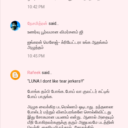
10:42 PM
நேசமித்ரன்
said…
உணர்வு பூர்வமான விமர்சனம் ஜி
ஐங்கரன் மெஸேஜ்- க்ரியேட்டரா உங்க ஆதங்கம்
அழுத்தம்
10:45 PM
Rafeek
said…
"LUNA:I dont like tear jerkers!!"
போங்க தம்பி போங்க..போய் வா குவட்டர் கட்டிங்
போய் பாருங்க.
அழுக வைக்கிற படமெல்லாம் ஒடிடாது.. நந்தலாலா
போஸ்டர் மற்றும் விளம்பரங்களே சொல்லிவிட்டது
இது சோகமான பயணம் என்று.. ஆனால் அதையும்
மீறி போகிறவர்களுக்கு தரும் அனுபவமே படத்தின்
வெற்றி. தைரியமிருந்தால்.. சோகத்தில்