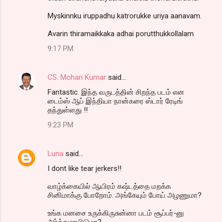
Myskinnku iruppadhu katrorukke uriya aanavam.
Avarin thiramaikkaka adhai porutthukkollalam
9:17 PM
CS. Mohan Kumar
said…
Fantastic. இந்த வருடத்தின் சிறந்த படம் என
டைம்ஸ் ஆப் இந்தியா நான்கரை ஸ்டார் ரேடிங்
தந்துள்ளது !!
9:23 PM
Luna
said…
I dont like tear jerkers!!
வாழ்க்கையில் ஆயிரம் கஷ்டத்தை மறக்க
சினிமாக்கு போறோம். அங்கேயும் போய் அழணுமா?
உங்க மனசை உருக்கிருசுன்னா படம் சூப்பர்-னு