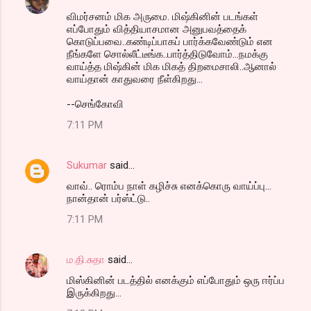
C
விமர்சனம் மிக அருமை. மிஷ்கினின் படங்கள்
o
எப்போதும் வித்தியாசமான அனுபவத்தைக்
m
கொடுப்பவை..கண்டிப்பாகப் பார்க்கவேண்டும் என
நீங்களே சொல்லீட்டீங்க..பார்த்திடுவோம்...நமக்கு
m
வாய்த்த மிஷ்கின் மிக மிகத் திறமைசாலி..ஆனால்
வாய்தான் காதுவரை நீள்கிறது...
e
n
--செங்கோவி
t
7:11 PM
s
Sukumar
said…
வாவ்.. ரொம்ப நாள் கழிச்சு எனக்கொரு வாய்ப்பு...
நான்தான் பர்ஸ்ட்டு..
7:11 PM
ம.தி.சுதா
said…
மிஸ்கினின் படத்தில் எனக்கும் எப்போதும் ஒரு ஈர்ப்ப
இருக்கிறது...