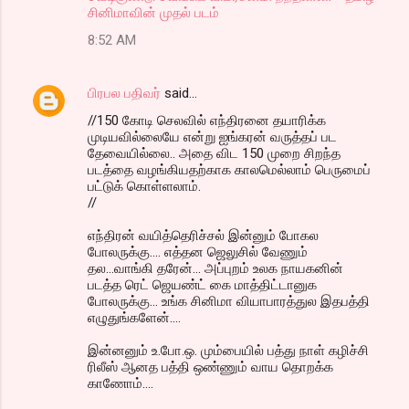
சினிமாவின் முதல் படம்
8:52 AM
பிரபல பதிவர்
said…
//150 கோடி செலவில் எந்திரனை தயாரிக்க
முடியவில்லையே என்று ஐங்கரன் வருத்தப் பட
தேவையில்லை.. அதை விட 150 முறை சிறந்த
படத்தை வழங்கியதற்காக காலமெல்லாம் பெருமைப்
பட்டுக் கொள்ளலாம்.
//
எந்திரன் வயித்தெரிச்சல் இன்னும் போகல
போலருக்கு.... எத்தன ஜெலுசில் வேணும்
தல...வாங்கி தரேன்... அப்புறம் உலக நாயகனின்
படத்த ரெட் ஜெயண்ட் கை மாத்திட்டானுக‌
போலருக்கு... உங்க சினிமா வியாபாரத்துல இதபத்தி
எழுதுங்களேன்....
இன்னனும் உ.போ.ஒ. மும்பையில் பத்து நாள் கழிச்சி
ரிலீஸ் ஆனத பத்தி ஒண்ணும் வாய தொறக்க
காணோம்....