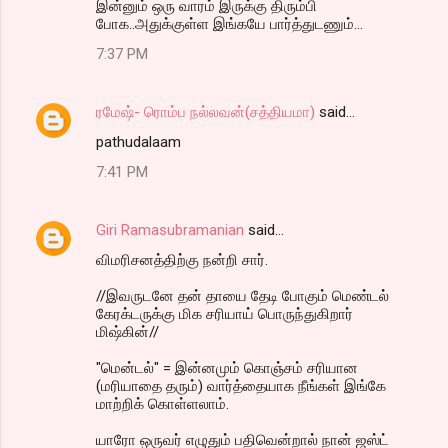
இன்னும் ஒரு வாரம் இருக்கு திரும்பி
போக..அதுக்குள்ள இங்கயே பார்த்துடணும்...
7:37 PM
ரமேஷ்- ரொம்ப நல்லவன்(சத்தியமா)
said…
pathudalaam
7:41 PM
Giri Ramasubramanian
said…
விமரிசனத்திற்கு நன்றி சார்.
//இவருடனே தன் தாயை தேடி போகும் மெண்டல்
கேரக்டருக்கு மிக சரியாய் பொருந்துகிறார்
மிஷ்கின்//
"மென்டல்" = இன்னமும் கொஞ்சம் சரியான
(மரியாதை தரும்) வார்த்தையாக நீங்கள் இங்கே
மாற்றிக் கொள்ளலாம்.
யாரோ ஒருவர் எழுதும் பதிவென்றால் நான் ஜஸ்ட்