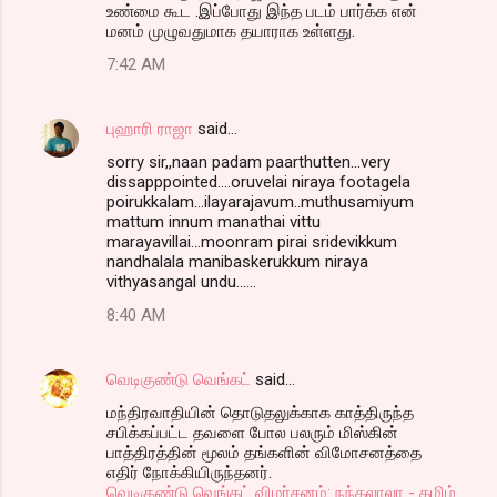
உண்மை கூட .இப்போது இந்த படம் பார்க்க என்
மனம் முழுவதுமாக தயாராக உள்ளது.
7:42 AM
புஹாரி ராஜா
said…
sorry sir,,naan padam paarthutten...very
dissapppointed....oruvelai niraya footagela
poirukkalam...ilayarajavum..muthusamiyum
mattum innum manathai vittu
marayavillai...moonram pirai sridevikkum
nandhalala manibaskerukkum niraya
vithyasangal undu......
8:40 AM
வெடிகுண்டு வெங்கட்
said…
மந்திரவாதியின் தொடுதலுக்காக காத்திருந்த
சபிக்கப்பட்ட தவளை போல பலரும் மிஸ்கின்
பாத்திரத்தின் மூலம் தங்களின் விமோசனத்தை
எதிர் நோக்கியிருந்தனர்.
வெடிகுண்டு வெங்கட் விமர்சனம்: நந்தலாலா - தமிழ்