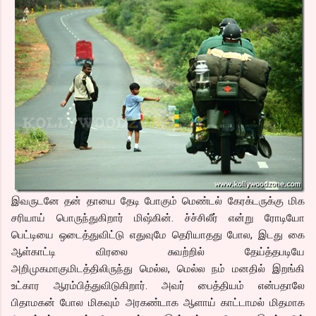
இவருடனே தன் தாயை தேடி போகும் மெண்டல் கேரக்டருக்கு மிக
சரியாய் பொருந்துகிறார் மிஷ்கின். ச்ச்சிலீர் என்று ரோடியோ
பெட்டியை ஒடைத்துவிட்டு எதுவுமே தெரியாதது போல, இடது கை
ஆள்காட்டி விரலை சுவற்றில் தேய்த்தபடியே
அறிமுகமாகுமிடத்திலிருந்து மெல்ல, மெல்ல நம் மனதில் இறங்கி
உட்கார ஆரம்பித்துவிடுகிறார். அவர் பைத்தியம் என்பதாலே
பிதாமகன் போல மிகவும் அரகண்டாக ஆளாய் காட்டாமல் மிதமாக