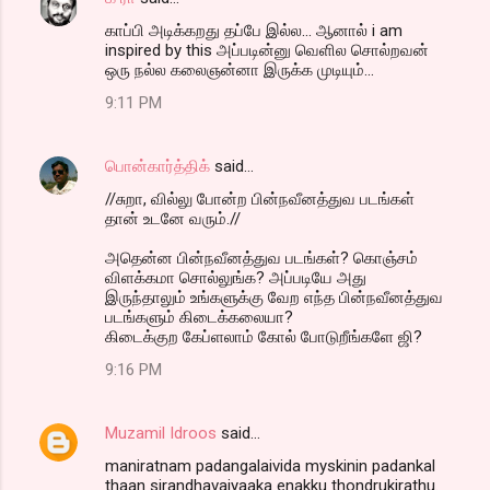
காப்பி அடிக்கறது தப்பே இல்ல... ஆனால் i am
inspired by this அப்படின்னு வெளில சொல்றவன்
ஒரு நல்ல கலைஞன்னா இருக்க முடியும்...
9:11 PM
பொன்கார்த்திக்
said…
//சுறா, வில்லு போன்ற பின்நவீனத்துவ படங்கள்
தான் உடனே வரும்.//
அதென்ன பின்நவீனத்துவ படங்கள்? கொஞ்சம்
விளக்கமா சொல்லுங்க? அப்படியே அது
இருந்தாலும் உங்களுக்கு வேற எந்த பின்நவீனத்துவ
படங்களும் கிடைக்கலையா?
கிடைக்குற கேப்ளலாம் கோல் போடுறீங்களே ஜி?
9:16 PM
Muzamil Idroos
said…
maniratnam padangalaivida myskinin padankal
thaan sirandhavaiyaaka enakku thondrukirathu.