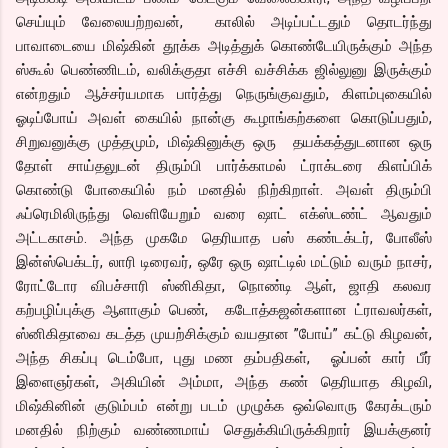
செய்யும் வேலையற்றவன், காலில் அடிப்பட்டதும் தொடர்ந்து
பாவாடையை மிஷ்கின் தூக்க அடித்துக் கொண்டேயிருக்கும் அந்த
ஸ்கூல் பெண்ணிடம், வலிக்குதா எச்சி வச்சிக்க ஜில்லுனு இருக்கும்
என்றதும் ஆச்சர்யமாக பார்த்து நெருங்குவதும், கிளம்புகையில்
ஓடிப்போய் அவள் கையில் நான்கு கூழாங்கற்களை கொடுப்பதும்,
சிறுவனுக்கு முத்தமும், மிஷ்கினுக்கு ஒரு தயக்கத்துடனான ஒரு
தோள் சாய்தலுடன் திரும்பி பார்க்காமல் ட்ராக்டரை கிளப்பிக்
கொண்டு போகையில் நம் மனதில் நிற்கிறாள். அவள் திரும்பி
ஃப்ரெமிலிருந்து வெளியேறும் வரை ஷாட் எக்ஸ்டண்ட் ஆவதும்
அட்டகாசம். அந்த முகமே தெரியாத பஸ் கண்டக்டர், போலீஸ்
இன்ஸ்பெக்டர், லாரி டிரைவர், ஒரே ஒரு ஷாட்டில் மட்டும் வரும் நாசர்,
ரோட்டோர விபச்சாரி ஸ்னிகிதா, நொண்டி ஆள், ஜாதி கலவர
கற்பழிப்புக்கு ஆளாகும் பெண், கடோத்கஜன்களான ட்ராவலர்கள்,
ஸ்னிகிதாவை கடத்த முயற்சிக்கும் வயதான ”போய்” கட்டு கிழவன்,
அந்த சிகப்பு டெம்போ, புது மண தம்பதிகள், ஓப்பன் கார் பீர்
இளைஞர்கள், அகியின் அம்மா, அந்த கண் தெரியாத கிழவி,
மிஷ்கினின் குடும்பம் என்று படம் முழுக்க ஒவ்வொரு கேரக்டரும்
மனதில் நிற்கும் வண்ணமாய் செதுக்கியிருக்கிறார் இயக்குனர்