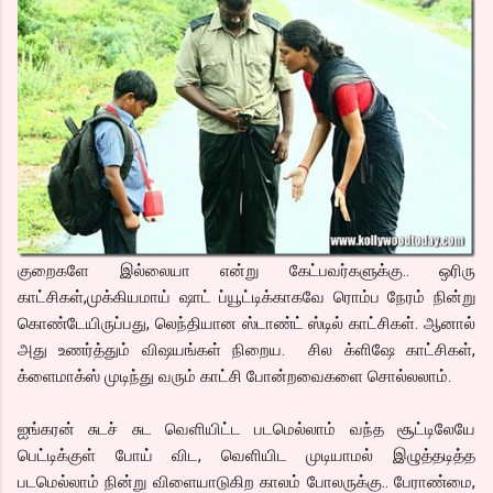
குறைகளே இல்லையா என்று கேட்பவர்களுக்கு.. ஒரிரு
காட்சிகள்,முக்கியமாய் ஷாட் ப்யூட்டிக்காகவே ரொம்ப நேரம் நின்று
கொண்டேயிருப்பது, லெந்தியான ஸ்டாண்ட் ஸ்டில் காட்சிகள். ஆனால்
அது உணர்த்தும் விஷயங்கள் நிறைய. சில க்ளிஷே காட்சிகள்,
க்ளைமாக்ஸ் முடிந்து வரும் காட்சி போன்றவைகளை சொல்லலாம்.
ஐங்கரன் சுடச் சுட வெளியிட்ட படமெல்லாம் வந்த சூட்டிலேயே
பெட்டிக்குள் போய் விட, வெளியிட முடியாமல் இழுத்தடித்த
படமெல்லாம் நின்று விளையாடுகிற காலம் போலருக்கு.. பேராண்மை,