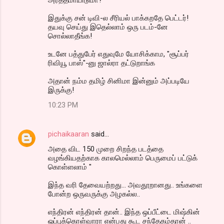
அர்த்தமாயிடுமா?
இதுக்கு சன் டிவி-ல சீரியல் பாக்கறதே பெட்டர்!
தயவு செய்து இதெல்லாம் ஒரு படம்-னே
சொல்லாதீங்க!
உடனே பத்துபேர் எதுவுமே யோசிக்காம, "சூப்பர்
ரிவியூ பாஸ்"-னு ஜால்ரா தட்டுறாங்க
அதான் நம்ம தமிழ் சினிமா இன்னும் அப்படியே
இருக்கு!
10:23 PM
pichaikaaran
said…
அதை விட 150 முறை சிறந்த படத்தை
வழங்கியதற்காக காலமெல்லாம் பெருமைப் பட்டுக்
கொள்ளலாம் "
இந்த வரி தேவையற்றது... அவதூறானது.. உங்களை
போன்ற ஒருவருக்கு அழகல்ல..
எந்திரன் எந்திரன் தான்.. இந்த ஒப்பீட்டை மிஷ்கின்
ஒப்புக்கொள்வாரா என்பது கூட சந்தேகம்தான் ..