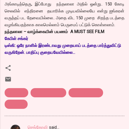
அங்காடித்தெரு, இப்போது நந்தலாலா அதில் ஒன்று.. 150 கோடி
செலவில் எந்திரனை தயாரிக்க முடியவில்லையே என்று ஐங்கரன்
வருத்தப் பட தேவையில்லை.. அதை விட 150 முறை சிறந்த படத்தை
வழங்கியதற்காக காலமெல்லாம் பெருமைப் பட்டுக் கொள்ளலாம்.
நந்தலாலா – வாழ்க்கையின் பயணம் A MUST SEE FILM
கேபிள் சங்கர்
டிஸ்கி: ஒரே நாளில் இரண்டாவது முறையாய் படத்தை பார்த்துவிட்டு
வருகிறேன். பாதிப்பு குறையவேயில்லை...
Nandalala
tamil film review
திரை விமர்சனம்
நந்தலாலா
செங்கோவி
said…