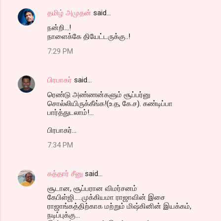
தமிழ் அமுதன்
said…
நன்றி...!
நாளைக்கே தியேட்டருக்கு..!
7:29 PM
பிரபாகர்
said…
ரெண்டு அண்ணன்களும் சூப்பர்னு
சொல்லியிருக்கீங்க!(உ.த, கே.ச). கண்டிப்பா
பார்த்துடலாம்!...
பிரபாகர்...
7:34 PM
கத்தார் சீனு
said…
சூடான, சூப்பரான விமர்சனம்
கேபிள்ஜி.....முக்கியமா ராஜாவின் இசை
ராஜாங்கத்திற்காக மற்றும் மிஷ்கினின் இயக்கம்,
நடிப்புக்கு...