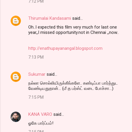
7:12 PM
Thirumalai Kandasami
said…
Oh..I expected this film very much for last one
year,,I missed opportunity.not in Chennai ,,now..
http://enathupayanangal.blogspot.com
7:13 PM
Sukumar
said…
நல்லா சொல்லியிருக்கீங்களே.. கண்டிப்பா பார்த்துட
வேண்டியதுதான்... (மீ த பர்ஸ்ட் வடை போச்சா...)
7:15 PM
KANA VARO
said…
ஓகே பார்ப்பம்!