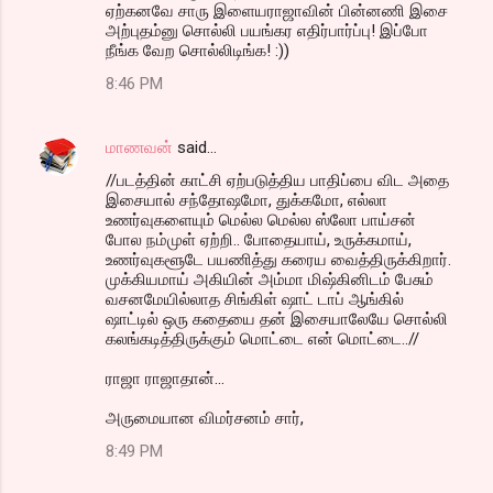
ஏற்கனவே சாரு இளையராஜாவின் பின்னணி இசை
அற்புதம்னு சொல்லி பயங்கர எதிர்பார்ப்பு! இப்போ
நீங்க வேற சொல்லிடிங்க! :))
8:46 PM
மாணவன்
said…
//படத்தின் காட்சி ஏற்படுத்திய பாதிப்பை விட அதை
இசையால் சந்தோஷமோ, துக்கமோ, எல்லா
உணர்வுகளையும் மெல்ல மெல்ல ஸ்லோ பாய்சன்
போல நம்முள் ஏற்றி.. போதையாய், உருக்கமாய்,
உணர்வுகளூடே பயணித்து கரைய வைத்திருக்கிறார்.
முக்கியமாய் அகியின் அம்மா மிஷ்கினிடம் பேசும்
வசனமேயில்லாத சிங்கிள் ஷாட் டாப் ஆங்கில்
ஷாட்டில் ஒரு கதையை தன் இசையாலேயே சொல்லி
கலங்கடித்திருக்கும் மொட்டை என் மொட்டை..//
ராஜா ராஜாதான்...
அருமையான விமர்சனம் சார்,
8:49 PM