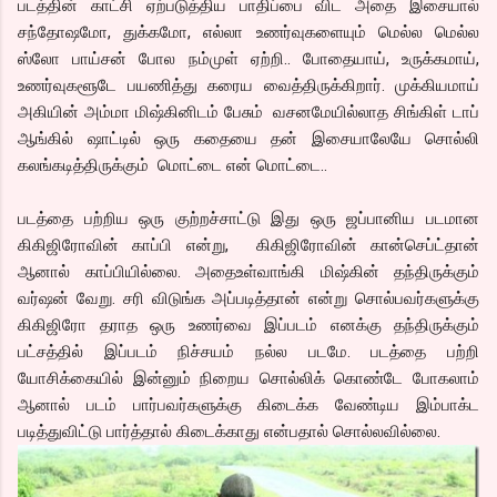
படத்தின் காட்சி ஏற்படுத்திய பாதிப்பை விட அதை இசையால்
சந்தோஷமோ, துக்கமோ, எல்லா உணர்வுகளையும் மெல்ல மெல்ல
ஸ்லோ பாய்சன் போல நம்முள் ஏற்றி.. போதையாய், உருக்கமாய்,
உணர்வுகளூடே பயணித்து கரைய வைத்திருக்கிறார். முக்கியமாய்
அகியின் அம்மா மிஷ்கினிடம் பேசும் வசனமேயில்லாத சிங்கிள் டாப்
ஆங்கில் ஷாட்டில் ஒரு கதையை தன் இசையாலேயே சொல்லி
கலங்கடித்திருக்கும் மொட்டை என் மொட்டை..
படத்தை பற்றிய ஒரு குற்றச்சாட்டு இது ஒரு ஜப்பானிய படமான
கிகிஜிரோவின் காப்பி என்று, கிகிஜிரோவின் கான்செப்ட்தான்
ஆனால் காப்பியில்லை. அதைஉள்வாங்கி மிஷ்கின் தந்திருக்கும்
வர்ஷன் வேறு. சரி விடுங்க அப்படித்தான் என்று சொல்பவர்களுக்கு
கிகிஜிரோ தராத ஒரு உணர்வை இப்படம் எனக்கு தந்திருக்கும்
பட்சத்தில் இப்படம் நிச்சயம் நல்ல படமே. படத்தை பற்றி
யோசிக்கையில் இன்னும் நிறைய சொல்லிக் கொண்டே போகலாம்
ஆனால் படம் பார்பவர்களுக்கு கிடைக்க வேண்டிய இம்பாக்ட
படித்துவிட்டு பார்த்தால் கிடைக்காது என்பதால் சொல்லவில்லை.