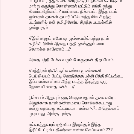
மட்டும் சிரித்துக் கொண்டிருக்கும் நீங்கள் கொஞ்சம்
மாற்று கருத்து சொன்னால் மட்டும் எங்கிருந்து
கிளம்புகிறீர்கள்..? மாப்ளை.. நிச்சயம்.. இந்த படம்
ஐங்கரன் தங்கள் தயாரிப்பில் வந்த மிக சிறந்த
படங்களில் ஏன் தமிழிலேயே சிறந்த படஙக்ளில்
ஒன்றாகும்.
//இன்னனும் உ.போ.ஒ. மும்பையில் பத்து நாள்
கழிச்சி ரிலீஸ் ஆனத பத்தி ஒண்ணும் வாய
தொறக்க காணோம்....//
அதை பற்றி பேச்சு வரும் போதுதான் திறப்போம்..
//எந்திரன் ரிலீஸ் ஒட்டி எல்லா முண்ணனி
டெய்லிலயும் பேட்டி கொடுத்தத பத்தி பீத்திகிட்டீங்க...
இப்ப என்னன்னா அந்த படத்த இழுத்து ஒரு
தேவையில்லாத பன்ச்.....//
நிச்சயம் அதுவும் ஒரு பெருமைதான் தலைவரே...
அதுக்காக நான் உண்மையை சொல்லக்கூடாது
என்று ஏதாவது கட்டாயமா.. என்ன>.?.. அதெல்லாம்
முடியாது. அஸ்கு..புஸ்கு..
எல்லாத்துலயும் ரஜினிய இழுக்கும் இந்த
இரிட்டேட்டிங் பதிவர்கள என்ன செய்யலாம்???