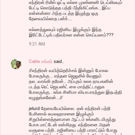
எந்திரன் ரிலீஸ் ஒட்டி எல்லா முண்ணனி டெய்லிலயும்
பேட்டி கொடுத்தத பத்தி பீத்திகிட்டீங்க... இப்ப
என்னன்னா அந்த படத்த இழுத்து ஒரு
தேவையில்லாத பன்ச்.....
எல்லாத்துலயும் ரஜினிய இழுக்கும் இந்த
இரிட்டேட்டிங் பதிவர்கள என்ன செய்யலாம்???
9:21 AM
Cable சங்கர்
said…
//எந்திரன் வயித்தெரிச்சல் இன்னும் போகல
போலருக்கு.... எத்தன ஜெலுசில் வேணும்
தல...வாங்கி தரேன்... அப்புறம் உலக நாயகனின்
படத்த ரெட் ஜெயண்ட் கை மாத்திட்டானுக‌
போலருக்கு... உங்க சினிமா வியாபாரத்துல இதபத்தி
எழுதுங்களேன்....//
jelucil தேவையேயில்லை.. ஏன் எந்திரன் பற்றி
பேசினால் கமலஹாசனை இழுக்கும்
சிறுபிள்ளைத்தனமான ஆட்டம் உங்களிடமிருந்து
போக மாட்டேன் என்கிறது. எந்திரனை அதன்
வசூலை பற்றி.. ரஜினியை பற்றி பாராட்டும் போது