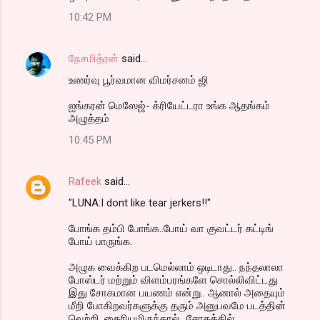
10:42 PM
நேசமித்ரன்
said…
உணர்வு பூர்வமான விமர்சனம் ஜி
ஐங்கரன் மெஸேஜ்- க்ரியேட்டரா உங்க ஆதங்கம்
அழுத்தம்
10:45 PM
Rafeek
said…
"LUNA:I dont like tear jerkers!!"
போங்க தம்பி போங்க..போய் வா குவட்டர் கட்டிங்
போய் பாருங்க.
அழுக வைக்கிற படமெல்லாம் ஒடிடாது.. நந்தலாலா
போஸ்டர் மற்றும் விளம்பரங்களே சொல்லிவிட்டது
இது சோகமான பயணம் என்று.. ஆனால் அதையும்
மீறி போகிறவர்களுக்கு தரும் அனுபவமே படத்தின்
வெற்றி. தைரியமிருந்தால்.. சோகத்தில்