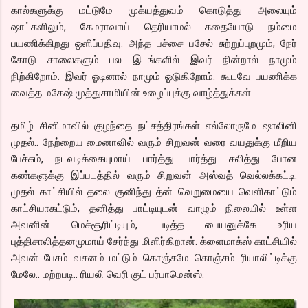
கால்களுக்கு மட்டுமே முக்யத்துவம் கொடுத்து அலையும்
ஷாட்களிலும், கேமராவாய் தெரியாமல் கதையோடு நம்மை
பயணிக்கிறது ஒளிப்பதிவு. அந்த பச்சை பசேல் சுற்றுப்புறமும், நேர்
கோடு சாலைகளும் பல இடங்களில் இவர் நின்றால் நாமும்
நிற்கிறோம். இவர் ஓடினால் நாமும் ஓடுகிறோம். கூடவே பயணிக்க
வைத்த மகேஷ் முத்துசாமியின் உழைப்புக்கு வாழ்த்துக்கள்.
தமிழ் சினிமாவில் குழந்தை நட்சத்திரங்கள் எல்லோருமே ஷாலினி
முதல்.. நேற்றைய மைனாவில் வரும் சிறுவன் வரை வயதுக்கு மீறிய
பேச்சும், நடவடிக்கையுமாய் பார்த்து பார்த்து சலித்து போன
கண்களுக்கு இப்படத்தில் வரும் சிறுவன் அஸ்வத் வெல்லக்கட்டி.
முதல் காட்சியில் தலை குனிந்து த்ன் வெறுமையை வெளிகாட்டும்
காட்சியாகட்டும், தனித்து பாட்டியுடன் வாழும் நிலையில் உள்ள
அவனின் மெச்சூரிட்டியும், படித்த பையனுக்கே உரிய
புத்திசாலித்தனமுமாய் சேர்ந்து மிளிர்கிறான். க்ளைமாக்ஸ் காட்சியில்
அவன் பேசும் வசனம் மட்டும் கொஞ்சமே கொஞ்சம் ரியாலிட்டிக்கு
மேலே.. மற்றபடி.. ரியலி வெரி குட் பர்பாமென்ஸ்.