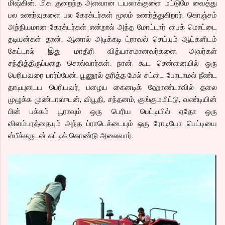
மிஷ்கின். மிக குறைந்த அளவான டயலாக்குளை மட்டுமே வைத்து
பல உணர்வுகளை பல கேரக்டர்கள் மூலம் உணர்த்துகிறார். கொஞ்சம்
அந்நியமான கேரக்டர்கள் என்றால் அந்த மோட்டார் பைக் மொட்டை
தடியன்கள் தான். ஆனால் அடிக்கடி ட்ராவல் செய்யும் ஆட்களிடம்
கேட்டால் இது மாதிரி வித்யாசமானவர்களை அவர்கள்
சந்தித்திருப்பதை சொல்வார்கள். நான் கூட சென்னையில் ஒரு
பெரியவரை பார்ப்பேன். பூணூல் தரித்த மேல் சட்டை போடாமல் நீண்ட
தாடியுடைய பெரியவர், பழைய கைனடிக் ஹோண்டாவில் தலை
முழுக்க முண்டாஸுடன், விபூதி, சந்தனம், குங்குமமிட்டு, வண்டியின்
பின் பக்கம் பூராவும் ஒரு பெரிய பெட்டியில் ஏதோ ஒரு
விளம்பரத்தையும் அந்த ப்ராடெக்டையும் ஒரு ரோடியோ பெட்டியை
ஸ்பீக்கருடன் கட்டிக் கொண்டு அலைவார்.