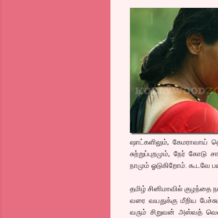
ஷாட்களிலும், கேமராவாய் 
சுற்றுப்புறமும், நேர் கோட
நாமும் ஓடுகிறோம். கூடவே பய
தமிழ் சினிமாவில் குழந்தை 
வரை வயதுக்கு மீறிய பேச்சும
வரும் சிறுவன் அஸ்வத் வெல