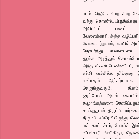
படம் நெடுக சிறு சிறு கேர
வந்து கொண்டேயிருக்கிறது. 
அகியிடம் பணம் கே
வேலைக்காரி, அந்த வழிப்பறி 
வேலையற்றவன், காலில் அடிப்
தொடர்ந்து பாவாடையை ம
தூக்க அடித்துக் கொண்டேயி
அந்த ஸ்கூல் பெண்ணிடம், வ
எச்சி வச்சிக்க ஜில்லுனு இ
என்றதும் ஆச்சர்யமாக ப
நெருங்குவதும், கிளம்ப
ஓடிப்போய் அவள் கையில்
கூழாங்கற்களை கொடுப்பதும
சாய்தலுடன் திரும்பி பார்க
திரும்பி ஃப்ரெமிலிருந்து 
பஸ் கண்டக்டர், போலீஸ் இன்
விபச்சாரி ஸ்னிகிதா, நொ