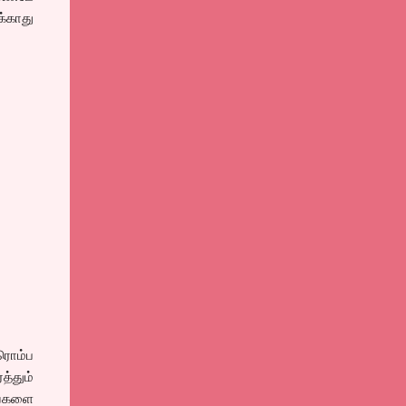
க்காது
 ரொம்ப
்தும்
வைகளை