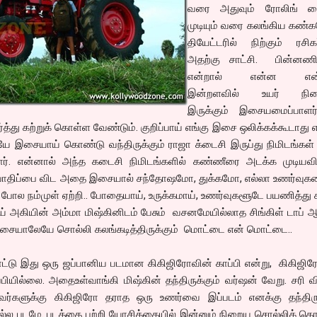
வரை அதுவும் ரோலிங் டைட
முடியும் வரை கலங்கிய கண்
தியேட்டரில் நிற்கும் ரசி
அதற்கு சாட்சி. பின்னண
என்றால் என்ன என
இன்றளவில் உயர் நிலை
இருக்கும் இசையமைப்பாளர்
பார்த்து கற்றுக் கொள்ள வேண்டும். குறிப்பாய் எங்கு இசை ஒலிக்கக்கூடாது 
யே இசையாய் கொண்டு வந்திருக்கும் ராஜா க்டைசி இருப்து நிமிடங்கள
ிறார். என்னால் அந்த கடைசி நிமிடங்களில் கண்ணீரை அடக்க முடியவி
திய பாதிப்பை விட அதை இசையால் சந்தோஷமோ, துக்கமோ, எல்லா உணர்வுக
போல நம்முள் ஏற்றி.. போதையாய், உருக்கமாய், உணர்வுகளூடே பயணித்த
ாய் அகியின் அம்மா மிஷ்கினிடம் பேசும் வசனமேயில்லாத சிங்கிள் டாப் ஆ
சையாலேயே சொல்லி கலங்கடித்திருக்கும் மொட்டை என் மொட்டை..
சாட்டு இது ஒரு ஜப்பானிய படமான கிகிஜிரோவின் காப்பி என்று, கிகிஜி
பியில்லை. அதைஉள்வாங்கி மிஷ்கின் தந்திருக்கும் வர்ஷன் வேறு. சரி வ
பவர்களுக்கு கிகிஜிரோ தராத ஒரு உணர்வை இப்படம் எனக்கு தந்திருக
ம் நல்ல படமே. படத்தை பற்றி யோசிக்கையில் இன்னும் நிறைய சொல்லிக் 