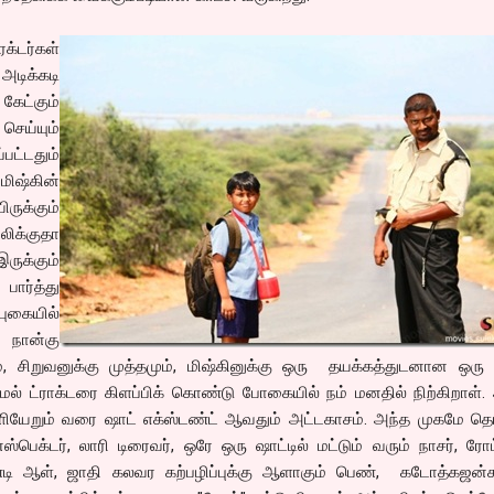
க்டர்கள்
அடிக்கடி
ட்கும்
செய்யும்
பட்டதும்
ிஷ்கின்
ருக்கும்
லிக்குதா
ருக்கும்
ார்த்து
ுகையில்
 நான்கு
், சிறுவனுக்கு முத்தமும், மிஷ்கினுக்கு ஒரு தயக்கத்துடனான ஒரு
்காமல் ட்ராக்டரை கிளப்பிக் கொண்டு போகையில் நம் மனதில் நிற்கிறாள்
வெளியேறும் வரை ஷாட் எக்ஸ்டண்ட் ஆவதும் அட்டகாசம். அந்த முகமே த
ஸ்பெக்டர், லாரி டிரைவர், ஒரே ஒரு ஷாட்டில் மட்டும் வரும் நாசர், ர
ண்டி ஆள், ஜாதி கலவர கற்பழிப்புக்கு ஆளாகும் பெண், கடோத்கஜன