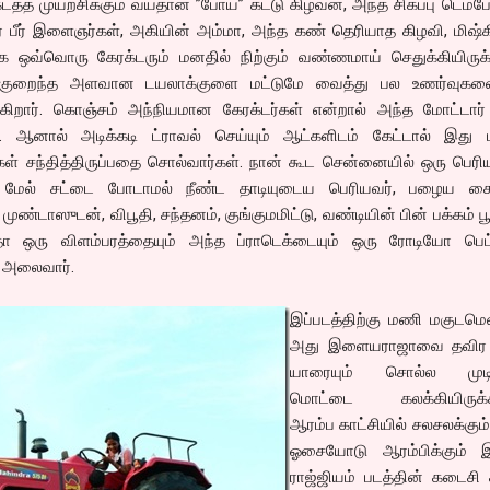
த்த முயற்சிக்கும் வயதான ”போய்” கட்டு கிழவன், அந்த சிகப்பு டெம்போ
் பீர் இளைஞர்கள், அகியின் அம்மா, அந்த கண் தெரியாத கிழவி, மிஷ்
க்க ஒவ்வொரு கேரக்டரும் மனதில் நிற்கும் வண்ணமாய் செதுக்கியிருக்
ிக குறைந்த அளவான டயலாக்குளை மட்டுமே வைத்து பல உணர்வுக
துகிறார். கொஞ்சம் அந்நியமான கேரக்டர்கள் என்றால் அந்த மோட்டார்
 ஆனால் அடிக்கடி ட்ராவல் செய்யும் ஆட்களிடம் கேட்டால் இது ம
் சந்தித்திருப்பதை சொல்வார்கள். நான் கூட சென்னையில் ஒரு பெர
த்த மேல் சட்டை போடாமல் நீண்ட தாடியுடைய பெரியவர், பழைய கை
்டாஸுடன், விபூதி, சந்தனம், குங்குமமிட்டு, வண்டியின் பின் பக்கம் பூ
தோ ஒரு விளம்பரத்தையும் அந்த ப்ராடெக்டையும் ஒரு ரோடியோ பெட
ு அலைவார்.
இப்படத்திற்கு மணி மகுடமெ
அது இளையராஜாவை தவிர
யாரையும் சொல்ல முடி
மொட்டை கலக்கியிருக்கி
ஆரம்ப காட்சியில் சலசலக்கும் 
ஓசையோடு ஆரம்பிக்கும் 
ராஜ்ஜியம் படத்தின் கடைசி 