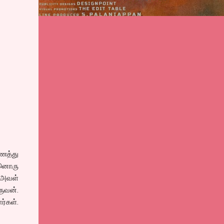
ைத்து
்னொரு
 அவள்
ுவன்.
ர்கள்.