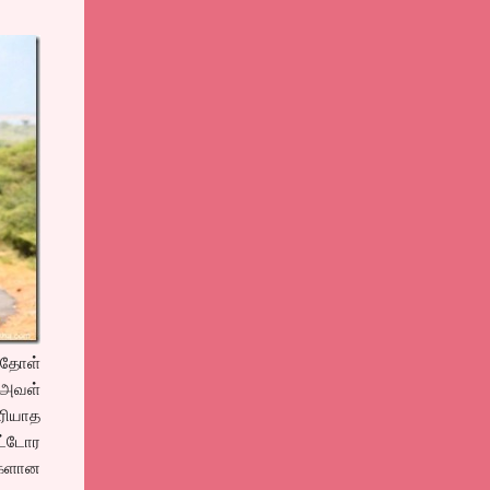
 தோள்
. அவள்
ெரியாத
ோட்டோர
்களான