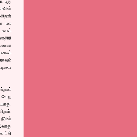
, புது
கினின்
கிறார்
ளை பல
 பைக்
ாதிரி
ியவரை
னடிக்
ராவும்
்டியை
ன்றால்
 வேறு
யாது.
றார்.
நீரின்
இவரது
காட்சி