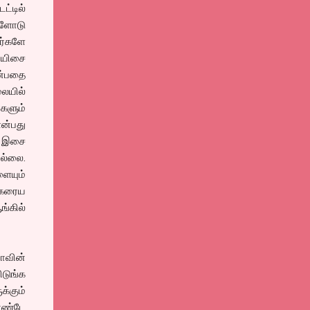
்டில்
களோடு
கர்களே
ியிசை
்பதை
யில்
களும்
என்பது
் இசை
ல்லை.
ளையும்
ு கரைய
ங்கில்
ரோவின்
ிடுங்க
்கும்
கொண்டே