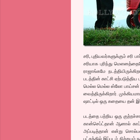
சரி, புதியவர்களுக்கும் சரி 
சரியாக புரிந்து மெளனத்தை
ராஜாங்கமே நடத்தியிருக்க
படத்தின் காட்சி ஏற்படுத்
மெல்ல மெல்ல ஸ்லோ பாய்சன் 
வைத்திருக்கிறார். முக்கியம
ஷாட்டில் ஒரு கதையை தன் இ
படத்தை பற்றிய ஒரு குற்றச்
கான்செப்ட்தான் ஆனால் காப்
அப்படித்தான் என்று சொல்
பட்சத்தில் இப்படம் நிச்சய