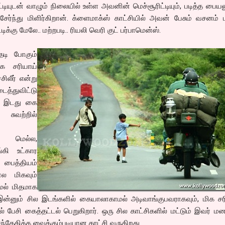
ாட்டியுடன் வாழும் நிலையில் உள்ள அவனின் மெச்சூரிட்டியும், படித்த பைய
சேர்ந்து மிளிர்கிறான். க்ளைமாக்ஸ் காட்சியில் அவன் பேசும் வசனம் ம
்கு மேலே.. மற்றபடி.. ரியலி வெரி குட் பர்பாமென்ஸ்.
டி போகும்
ிக சரியாய்
சிலீர் என்று
்துவிட்டு
, இடது கை
ுவற்றில்
்து மெல்ல,
கி உட்கார
் பைத்தியம்
ல மிகவும்
ல் மிதமாக
இன்னும் சில இடங்களில் கையாலாகாமல் அடிவாங்குபவராகவும், மிக ச
 பேசி கைத்தட்டல் பெறுகிறார். ஒரு சில காட்சிகளில் மட்டும் இவர் ம
்தேகிக்க வைக்கும்படியான காட்சி வருகிறது.