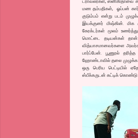
ட்ராவலர்கள், ஸ்னிகிதாவை கட
மண தம்பதிகள், ஓப்பன் கார
குடும்பம் என்று படம் முழு
இயக்குனர் மிஷ்கின். ம
கேரக்டர்கள் மூலம் உணர்த்
மொட்டை தடியன்கள் தான்.
வித்யாசமானவர்களை அவர்கள
பார்ப்பேன். பூணூல் தரி
ஹோண்டாவில் தலை முழுக்க முண
ஒரு பெரிய பெட்டியில் ஏ
ஸ்பீக்கருடன் கட்டிக் கொண்ட