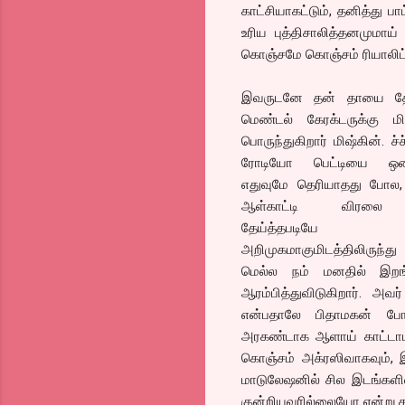
காட்சியாகட்டும், தனித்து ப
உரிய புத்திசாலித்தனமுமாய் 
கொஞ்சமே கொஞ்சம் ரியாலிட்டிக
இவருடனே தன் தாயை தே
மெண்டல் கேரக்டருக்கு ம
பொருந்துகிறார் மிஷ்கின். ச்ச்
ரோடியோ பெட்டியை ஒடைத
எதுவுமே தெரியாதது போல
ஆள்காட்டி விரலை ச
தேய்த்தபடியே
அறிமுகமாகுமிடத்திலிருந
மெல்ல நம் மனதில் இறங்
ஆரம்பித்துவிடுகிறார். அவர
என்பதாலே பிதாமகன் போ
அரகண்டாக ஆளாய் காட்டாம
கொஞ்சம் அக்ரஸிவாகவும், 
மாடுலேஷனில் சில இடங்களில்
குன்றியவரில்லையோ என்று சந