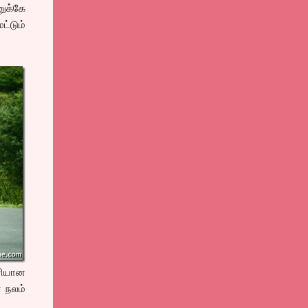
னுக்கே
ட்டும்
ரியான
ன நலம்