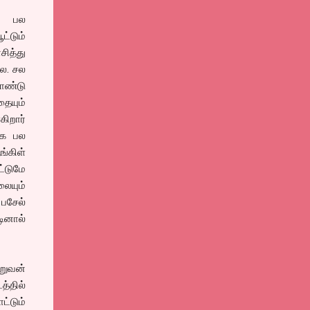
் பல
ட்டும்
ித்து
லை. சல
ொண்டு
ையும்
ிறார்
ாக பல
்கிள்
்டுமே
ையும்
பசேல்
டினால்
ிறுவன்
த்தில்
ட்டும்