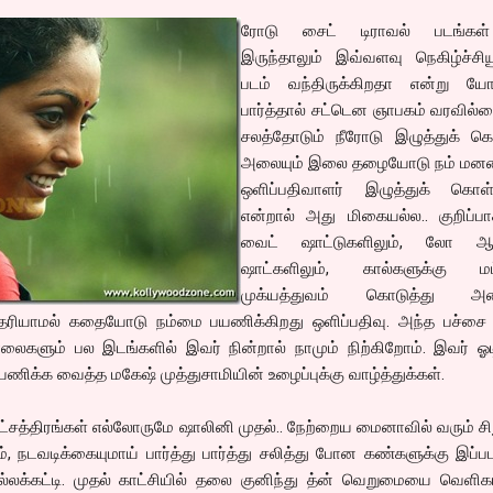
ரோடு சைட் டிராவல் படங்கள
இருந்தாலும் இவ்வளவு நெகிழ்ச்சியூ
படம் வந்திருக்கிறதா என்று யோச
பார்த்தால் சட்டென ஞாபகம் வரவில்
சலத்தோடும் நீரோடு இழுத்துக் க
அலையும் இலை தழையோடு நம் மனத
ஒளிப்பதிவாளர் இழுத்துக் கொள்க
என்றால் அது மிகையல்ல.. குறிப்ப
வைட் ஷாட்டுகளிலும், லோ ஆங
ஷாட்களிலும், கால்களுக்கு மட
முக்யத்துவம் கொடுத்து அல
தெரியாமல் கதையோடு நம்மை பயணிக்கிறது ஒளிப்பதிவு. அந்த பச்சை 
ு சாலைகளும் பல இடங்களில் இவர் நின்றால் நாமும் நிற்கிறோம். இவர் ஓ
ணிக்க வைத்த மகேஷ் முத்துசாமியின் உழைப்புக்கு வாழ்த்துக்கள்.
நட்சத்திரங்கள் எல்லோருமே ஷாலினி முதல்.. நேற்றைய மைனாவில் வரும் ச
், நடவடிக்கையுமாய் பார்த்து பார்த்து சலித்து போன கண்களுக்கு இப்பட
்லக்கட்டி. முதல் காட்சியில் தலை குனிந்து த்ன் வெறுமையை வெளிகா