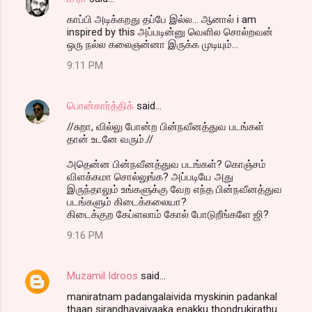
காப்பி அடிக்கறது தப்பே இல்ல... ஆனால் i am
inspired by this அப்படின்னு வெளில சொல்றவன்
ஒரு நல்ல கலைஞன்னா இருக்க முடியும்...
9:11 PM
பொன்கார்த்திக்
said…
//சுறா, வில்லு போன்ற பின்நவீனத்துவ படங்கள்
தான் உடனே வரும்.//
அதென்ன பின்நவீனத்துவ படங்கள்? கொஞ்சம்
விளக்கமா சொல்லுங்க? அப்படியே அது
இருந்தாலும் உங்களுக்கு வேற எந்த பின்நவீனத்துவ
படங்களும் கிடைக்கலையா?
கிடைக்குற கேப்ளலாம் கோல் போடுறீங்களே ஜி?
9:16 PM
Muzamil Idroos
said…
maniratnam padangalaivida myskinin padankal
thaan sirandhavaiyaaka enakku thondrukirathu.