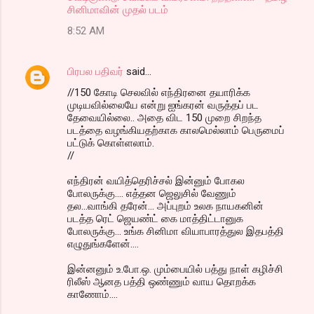
சினிமாவின் முதல் படம்
8:52 AM
பிரபல பதிவர்
said…
//150 கோடி செலவில் எந்திரனை தயாரிக்க
முடியவில்லையே என்று ஐங்கரன் வருத்தப் பட
தேவையில்லை.. அதை விட 150 முறை சிறந்த
படத்தை வழங்கியதற்காக காலமெல்லாம் பெருமைப்
பட்டுக் கொள்ளலாம்.
//
எந்திரன் வயித்தெரிச்சல் இன்னும் போகல
போலருக்கு.... எத்தன ஜெலுசில் வேணும்
தல...வாங்கி தரேன்... அப்புறம் உலக நாயகனின்
படத்த ரெட் ஜெயண்ட் கை மாத்திட்டானுக‌
போலருக்கு... உங்க சினிமா வியாபாரத்துல இதபத்தி
எழுதுங்களேன்....
இன்னனும் உ.போ.ஒ. மும்பையில் பத்து நாள் கழிச்சி
ரிலீஸ் ஆனத பத்தி ஒண்ணும் வாய தொறக்க
காணோம்....