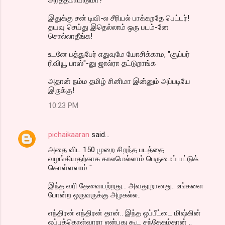
அர்த்தமாயிடுமா?
இதுக்கு சன் டிவி-ல சீரியல் பாக்கறதே பெட்டர்!
தயவு செய்து இதெல்லாம் ஒரு படம்-னே
சொல்லாதீங்க!
உடனே பத்துபேர் எதுவுமே யோசிக்காம, "சூப்பர்
ரிவியூ பாஸ்"-னு ஜால்ரா தட்டுறாங்க
அதான் நம்ம தமிழ் சினிமா இன்னும் அப்படியே
இருக்கு!
10:23 PM
pichaikaaran
said…
அதை விட 150 முறை சிறந்த படத்தை
வழங்கியதற்காக காலமெல்லாம் பெருமைப் பட்டுக்
கொள்ளலாம் "
இந்த வரி தேவையற்றது... அவதூறானது.. உங்களை
போன்ற ஒருவருக்கு அழகல்ல..
எந்திரன் எந்திரன் தான்.. இந்த ஒப்பீட்டை மிஷ்கின்
ஒப்புக்கொள்வாரா என்பது கூட சந்தேகம்தான் ..