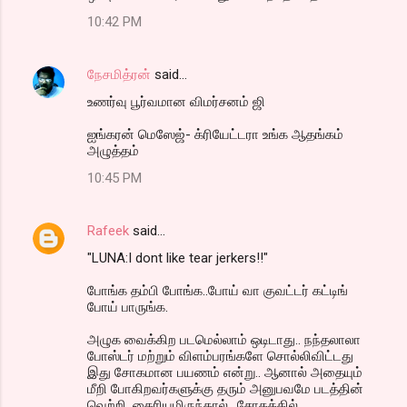
10:42 PM
நேசமித்ரன்
said…
உணர்வு பூர்வமான விமர்சனம் ஜி
ஐங்கரன் மெஸேஜ்- க்ரியேட்டரா உங்க ஆதங்கம்
அழுத்தம்
10:45 PM
Rafeek
said…
"LUNA:I dont like tear jerkers!!"
போங்க தம்பி போங்க..போய் வா குவட்டர் கட்டிங்
போய் பாருங்க.
அழுக வைக்கிற படமெல்லாம் ஒடிடாது.. நந்தலாலா
போஸ்டர் மற்றும் விளம்பரங்களே சொல்லிவிட்டது
இது சோகமான பயணம் என்று.. ஆனால் அதையும்
மீறி போகிறவர்களுக்கு தரும் அனுபவமே படத்தின்
வெற்றி. தைரியமிருந்தால்.. சோகத்தில்