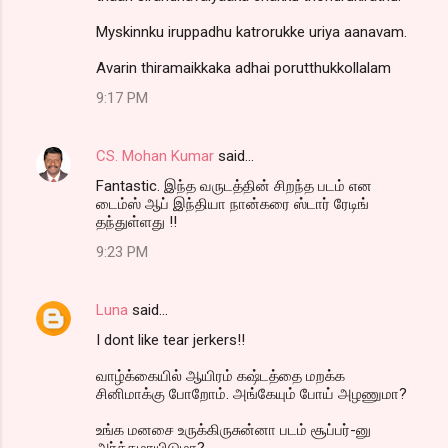
Myskinnku iruppadhu katrorukke uriya aanavam.
Avarin thiramaikkaka adhai porutthukkollalam
9:17 PM
CS. Mohan Kumar
said…
Fantastic. இந்த வருடத்தின் சிறந்த படம் என
டைம்ஸ் ஆப் இந்தியா நான்கரை ஸ்டார் ரேடிங்
தந்துள்ளது !!
9:23 PM
Luna
said…
I dont like tear jerkers!!
வாழ்க்கையில் ஆயிரம் கஷ்டத்தை மறக்க
சினிமாக்கு போறோம். அங்கேயும் போய் அழணுமா?
உங்க மனசை உருக்கிருசுன்னா படம் சூப்பர்-னு