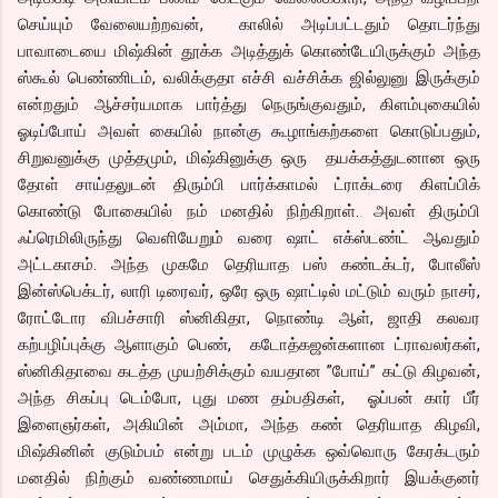
செய்யும் வேலையற்றவன், காலில் அடிப்பட்டதும் தொடர்ந்து
பாவாடையை மிஷ்கின் தூக்க அடித்துக் கொண்டேயிருக்கும் அந்த
ஸ்கூல் பெண்ணிடம், வலிக்குதா எச்சி வச்சிக்க ஜில்லுனு இருக்கும்
என்றதும் ஆச்சர்யமாக பார்த்து நெருங்குவதும், கிளம்புகையில்
ஓடிப்போய் அவள் கையில் நான்கு கூழாங்கற்களை கொடுப்பதும்,
சிறுவனுக்கு முத்தமும், மிஷ்கினுக்கு ஒரு தயக்கத்துடனான ஒரு
தோள் சாய்தலுடன் திரும்பி பார்க்காமல் ட்ராக்டரை கிளப்பிக்
கொண்டு போகையில் நம் மனதில் நிற்கிறாள். அவள் திரும்பி
ஃப்ரெமிலிருந்து வெளியேறும் வரை ஷாட் எக்ஸ்டண்ட் ஆவதும்
அட்டகாசம். அந்த முகமே தெரியாத பஸ் கண்டக்டர், போலீஸ்
இன்ஸ்பெக்டர், லாரி டிரைவர், ஒரே ஒரு ஷாட்டில் மட்டும் வரும் நாசர்,
ரோட்டோர விபச்சாரி ஸ்னிகிதா, நொண்டி ஆள், ஜாதி கலவர
கற்பழிப்புக்கு ஆளாகும் பெண், கடோத்கஜன்களான ட்ராவலர்கள்,
ஸ்னிகிதாவை கடத்த முயற்சிக்கும் வயதான ”போய்” கட்டு கிழவன்,
அந்த சிகப்பு டெம்போ, புது மண தம்பதிகள், ஓப்பன் கார் பீர்
இளைஞர்கள், அகியின் அம்மா, அந்த கண் தெரியாத கிழவி,
மிஷ்கினின் குடும்பம் என்று படம் முழுக்க ஒவ்வொரு கேரக்டரும்
மனதில் நிற்கும் வண்ணமாய் செதுக்கியிருக்கிறார் இயக்குனர்