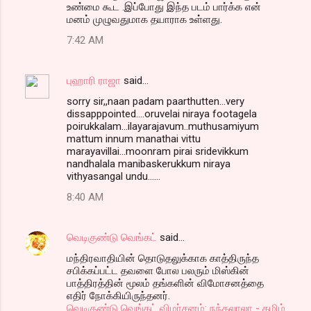
உண்மை கூட .இப்போது இந்த படம் பார்க்க என்
மனம் முழுவதுமாக தயாராக உள்ளது.
7:42 AM
புஹாரி ராஜா
said…
sorry sir,,naan padam paarthutten...very
dissapppointed....oruvelai niraya footagela
poirukkalam...ilayarajavum..muthusamiyum
mattum innum manathai vittu
marayavillai...moonram pirai sridevikkum
nandhalala manibaskerukkum niraya
vithyasangal undu......
8:40 AM
வெடிகுண்டு வெங்கட்
said…
மந்திரவாதியின் தொடுதலுக்காக காத்திருந்த
சபிக்கப்பட்ட தவளை போல பலரும் மிஸ்கின்
பாத்திரத்தின் மூலம் தங்களின் விமோசனத்தை
எதிர் நோக்கியிருந்தனர்.
வெடிகுண்டு வெங்கட் விமர்சனம்: நந்தலாலா - தமிழ்