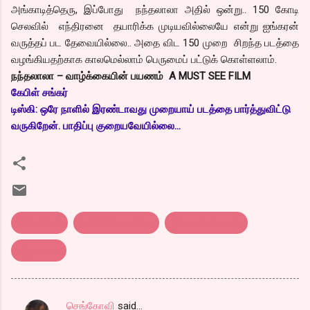
அங்காடித்தெரு, இப்போது நந்தலாலா அதில் ஒன்று.. 150 கோடி
செலவில் எந்திரனை தயாரிக்க முடியவில்லையே என்று ஐங்கரன்
வருத்தப் பட தேவையில்லை.. அதை விட 150 முறை சிறந்த படத்தை
வழங்கியதற்காக காலமெல்லாம் பெருமைப் பட்டுக் கொள்ளலாம்.
நந்தலாலா – வாழ்க்கையின் பயணம் A MUST SEE FILM
கேபிள் சங்கர்
டிஸ்கி: ஒரே நாளில் இரண்டாவது முறையாய் படத்தை பார்த்துவிட்டு
வருகிறேன். பாதிப்பு குறையவேயில்லை...
Nandalala
tamil film review
திரை விமர்சனம்
நந்தலாலா
செங்கோவி
said…