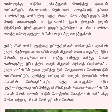
கால்களுக்கு மட்டுமே முக்யத்துவம் கொடுத்து அலையும்
ஷாட்களிலும், கேமராவாய் தெரியாமல் கதையோடு நம்மை
பயணிக்கிறது ஒளிப்பதிவு. அந்த பச்சை பசேல் சுற்றுப்புறமும், நேர்
கோடு சாலைகளும் பல இடங்களில் இவர் நின்றால் நாமும்
நிற்கிறோம். இவர் ஓடினால் நாமும் ஓடுகிறோம். கூடவே பயணிக்க
வைத்த மகேஷ் முத்துசாமியின் உழைப்புக்கு வாழ்த்துக்கள்.
தமிழ் சினிமாவில் குழந்தை நட்சத்திரங்கள் எல்லோருமே ஷாலினி
முதல்.. நேற்றைய மைனாவில் வரும் சிறுவன் வரை வயதுக்கு மீறிய
பேச்சும், நடவடிக்கையுமாய் பார்த்து பார்த்து சலித்து போன
கண்களுக்கு இப்படத்தில் வரும் சிறுவன் அஸ்வத் வெல்லக்கட்டி.
முதல் காட்சியில் தலை குனிந்து த்ன் வெறுமையை வெளிகாட்டும்
காட்சியாகட்டும், தனித்து பாட்டியுடன் வாழும் நிலையில் உள்ள
அவனின் மெச்சூரிட்டியும், படித்த பையனுக்கே உரிய
புத்திசாலித்தனமுமாய் சேர்ந்து மிளிர்கிறான். க்ளைமாக்ஸ் காட்சியில்
அவன் பேசும் வசனம் மட்டும் கொஞ்சமே கொஞ்சம் ரியாலிட்டிக்கு
மேலே.. மற்றபடி.. ரியலி வெரி குட் பர்பாமென்ஸ்.