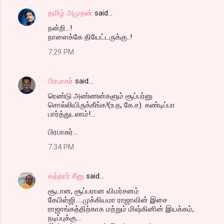
தமிழ் அமுதன்
said…
நன்றி...!
நாளைக்கே தியேட்டருக்கு..!
7:29 PM
பிரபாகர்
said…
ரெண்டு அண்ணன்களும் சூப்பர்னு
சொல்லியிருக்கீங்க!(உ.த, கே.ச). கண்டிப்பா
பார்த்துடலாம்!...
பிரபாகர்...
7:34 PM
கத்தார் சீனு
said…
சூடான, சூப்பரான விமர்சனம்
கேபிள்ஜி.....முக்கியமா ராஜாவின் இசை
ராஜாங்கத்திற்காக மற்றும் மிஷ்கினின் இயக்கம்,
நடிப்புக்கு...