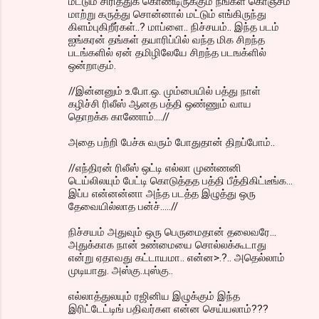
மட்டும் சிரித்துக் கொண்டிருக்கும் நீங்கள் கொஞ்சம்
மாற்று கருத்து சொன்னால் மட்டும் எங்கிருந்து
கிளம்புகிறீர்கள்..? மாப்ளை.. நிச்சயம்.. இந்த படம்
ஐங்கரன் தங்கள் தயாரிப்பில் வந்த மிக சிறந்த
படங்களில் ஏன் தமிழிலேயே சிறந்த படஙக்ளில்
ஒன்றாகும்.
//இன்னனும் உ.போ.ஒ. மும்பையில் பத்து நாள்
கழிச்சி ரிலீஸ் ஆனத பத்தி ஒண்ணும் வாய
தொறக்க காணோம்....//
அதை பற்றி பேச்சு வரும் போதுதான் திறப்போம்..
//எந்திரன் ரிலீஸ் ஒட்டி எல்லா முண்ணனி
டெய்லிலயும் பேட்டி கொடுத்தத பத்தி பீத்திகிட்டீங்க...
இப்ப என்னன்னா அந்த படத்த இழுத்து ஒரு
தேவையில்லாத பன்ச்.....//
நிச்சயம் அதுவும் ஒரு பெருமைதான் தலைவரே...
அதுக்காக நான் உண்மையை சொல்லக்கூடாது
என்று ஏதாவது கட்டாயமா.. என்ன>.?.. அதெல்லாம்
முடியாது. அஸ்கு..புஸ்கு..
எல்லாத்துலயும் ரஜினிய இழுக்கும் இந்த
இரிட்டேட்டிங் பதிவர்கள என்ன செய்யலாம்???