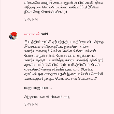
ஏற்கனவே சாரு இளையராஜாவின் பின்னணி இசை
அற்புதம்னு சொல்லி பயங்கர எதிர்பார்ப்பு! இப்போ
நீங்க வேற சொல்லிடிங்க! :))
8:46 PM
மாணவன்
said…
//படத்தின் காட்சி ஏற்படுத்திய பாதிப்பை விட அதை
இசையால் சந்தோஷமோ, துக்கமோ, எல்லா
உணர்வுகளையும் மெல்ல மெல்ல ஸ்லோ பாய்சன்
போல நம்முள் ஏற்றி.. போதையாய், உருக்கமாய்,
உணர்வுகளூடே பயணித்து கரைய வைத்திருக்கிறார்.
முக்கியமாய் அகியின் அம்மா மிஷ்கினிடம் பேசும்
வசனமேயில்லாத சிங்கிள் ஷாட் டாப் ஆங்கில்
ஷாட்டில் ஒரு கதையை தன் இசையாலேயே சொல்லி
கலங்கடித்திருக்கும் மொட்டை என் மொட்டை..//
ராஜா ராஜாதான்...
அருமையான விமர்சனம் சார்,
8:49 PM