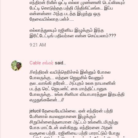
எந்திரன் ரிலீஸ் ஒட்டி எல்லா முண்ணனி டெய்லிலயும்
பேட்டி கொடுத்தத பத்தி பீத்திகிட்டீங்க... இப்ப
என்னன்னா அந்த படத்த இழுத்து ஒரு
தேவையில்லாத பன்ச்.....
எல்லாத்துலயும் ரஜினிய இழுக்கும் இந்த
இரிட்டேட்டிங் பதிவர்கள என்ன செய்யலாம்???
9:21 AM
Cable சங்கர்
said…
//எந்திரன் வயித்தெரிச்சல் இன்னும் போகல
போலருக்கு.... எத்தன ஜெலுசில் வேணும்
தல...வாங்கி தரேன்... அப்புறம் உலக நாயகனின்
படத்த ரெட் ஜெயண்ட் கை மாத்திட்டானுக‌
போலருக்கு... உங்க சினிமா வியாபாரத்துல இதபத்தி
எழுதுங்களேன்....//
jelucil தேவையேயில்லை.. ஏன் எந்திரன் பற்றி
பேசினால் கமலஹாசனை இழுக்கும்
சிறுபிள்ளைத்தனமான ஆட்டம் உங்களிடமிருந்து
போக மாட்டேன் என்கிறது. எந்திரனை அதன்
வசூலை பற்றி.. ரஜினியை பற்றி பாராட்டும் போது