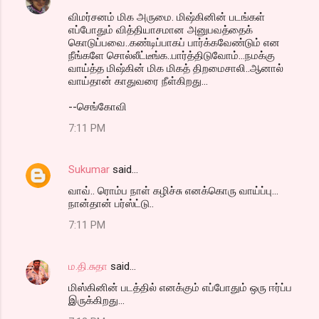
C
விமர்சனம் மிக அருமை. மிஷ்கினின் படங்கள்
o
எப்போதும் வித்தியாசமான அனுபவத்தைக்
m
கொடுப்பவை..கண்டிப்பாகப் பார்க்கவேண்டும் என
நீங்களே சொல்லீட்டீங்க..பார்த்திடுவோம்...நமக்கு
m
வாய்த்த மிஷ்கின் மிக மிகத் திறமைசாலி..ஆனால்
வாய்தான் காதுவரை நீள்கிறது...
e
n
--செங்கோவி
t
7:11 PM
s
Sukumar
said…
வாவ்.. ரொம்ப நாள் கழிச்சு எனக்கொரு வாய்ப்பு...
நான்தான் பர்ஸ்ட்டு..
7:11 PM
ம.தி.சுதா
said…
மிஸ்கினின் படத்தில் எனக்கும் எப்போதும் ஒரு ஈர்ப்ப
இருக்கிறது...