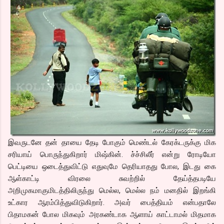
இவருடனே தன் தாயை தேடி போகும் மெண்டல் கேரக்டருக்கு மிக
சரியாய் பொருந்துகிறார் மிஷ்கின். ச்ச்சிலீர் என்று ரோடியோ
பெட்டியை ஒடைத்துவிட்டு எதுவுமே தெரியாதது போல, இடது கை
ஆள்காட்டி விரலை சுவற்றில் தேய்த்தபடியே
அறிமுகமாகுமிடத்திலிருந்து மெல்ல, மெல்ல நம் மனதில் இறங்கி
உட்கார ஆரம்பித்துவிடுகிறார். அவர் பைத்தியம் என்பதாலே
பிதாமகன் போல மிகவும் அரகண்டாக ஆளாய் காட்டாமல் மிதமாக