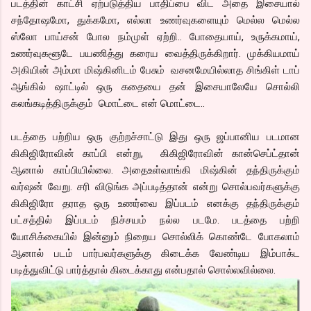
படத்தின் காட்சி ஏற்படுத்திய பாதிப்பை விட அதை இசையால்
சந்தோஷமோ, துக்கமோ, எல்லா உணர்வுகளையும் மெல்ல மெல்ல
ஸ்லோ பாய்சன் போல நம்முள் ஏற்றி.. போதையாய், உருக்கமாய்,
உணர்வுகளூடே பயணித்து கரைய வைத்திருக்கிறார். முக்கியமாய்
அகியின் அம்மா மிஷ்கினிடம் பேசும் வசனமேயில்லாத சிங்கிள் டாப்
ஆங்கில் ஷாட்டில் ஒரு கதையை தன் இசையாலேயே சொல்லி
கலங்கடித்திருக்கும் மொட்டை என் மொட்டை..
படத்தை பற்றிய ஒரு குற்றச்சாட்டு இது ஒரு ஜப்பானிய படமான
கிகிஜிரோவின் காப்பி என்று, கிகிஜிரோவின் கான்செப்ட்தான்
ஆனால் காப்பியில்லை. அதைஉள்வாங்கி மிஷ்கின் தந்திருக்கும்
வர்ஷன் வேறு. சரி விடுங்க அப்படித்தான் என்று சொல்பவர்களுக்கு
கிகிஜிரோ தராத ஒரு உணர்வை இப்படம் எனக்கு தந்திருக்கும்
பட்சத்தில் இப்படம் நிச்சயம் நல்ல படமே. படத்தை பற்றி
யோசிக்கையில் இன்னும் நிறைய சொல்லிக் கொண்டே போகலாம்
ஆனால் படம் பார்பவர்களுக்கு கிடைக்க வேண்டிய இம்பாக்ட
படித்துவிட்டு பார்த்தால் கிடைக்காது என்பதால் சொல்லவில்லை.