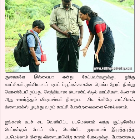
குறைகளே இல்லையா என்று கேட்பவர்களுக்கு.. ஒரிரு
காட்சிகள்,முக்கியமாய் ஷாட் ப்யூட்டிக்காகவே ரொம்ப நேரம் நின்று
கொண்டேயிருப்பது, லெந்தியான ஸ்டாண்ட் ஸ்டில் காட்சிகள். ஆனால்
அது உணர்த்தும் விஷயங்கள் நிறைய. சில க்ளிஷே காட்சிகள்,
க்ளைமாக்ஸ் முடிந்து வரும் காட்சி போன்றவைகளை சொல்லலாம்.
ஐங்கரன் சுடச் சுட வெளியிட்ட படமெல்லாம் வந்த சூட்டிலேயே
பெட்டிக்குள் போய் விட, வெளியிட முடியாமல் இழுத்தடித்த
படமெல்லாம் நின்று விளையாடுகிற காலம் போலருக்கு.. பேராண்மை,