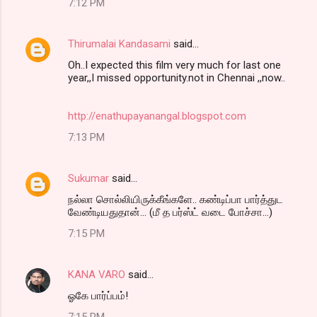
7:12 PM
Thirumalai Kandasami
said…
Oh..I expected this film very much for last one
year,,I missed opportunity.not in Chennai ,,now..
http://enathupayanangal.blogspot.com
7:13 PM
Sukumar
said…
நல்லா சொல்லியிருக்கீங்களே.. கண்டிப்பா பார்த்துட
வேண்டியதுதான்... (மீ த பர்ஸ்ட் வடை போச்சா...)
7:15 PM
KANA VARO
said…
ஓகே பார்ப்பம்!