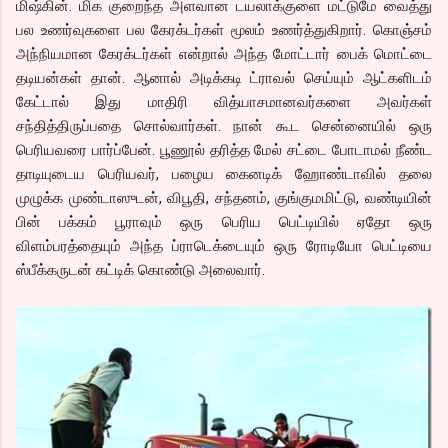
மிஷ்கின். மிக குறைந்த அளவான டயலாக்குளை மட்டுமே வைத்து
பல உணர்வுகளை பல கேரக்டர்கள் மூலம் உணர்த்துகிறார். கொஞ்சம்
அந்நியமான கேரக்டர்கள் என்றால் அந்த மோட்டார் பைக் மொட்டை
தடியன்கள் தான். ஆனால் அடிக்கடி ட்ராவல் செய்யும் ஆட்களிடம்
கேட்டால் இது மாதிரி வித்யாசமானவர்களை அவர்கள்
சந்தித்திருப்பதை சொல்வார்கள். நான் கூட சென்னையில் ஒரு
பெரியவரை பார்ப்பேன். பூணூல் தரித்த மேல் சட்டை போடாமல் நீண்ட
தாடியுடைய பெரியவர், பழைய கைனடிக் ஹோண்டாவில் தலை
முழுக்க முண்டாஸுடன், விபூதி, சந்தனம், குங்குமமிட்டு, வண்டியின்
பின் பக்கம் பூராவும் ஒரு பெரிய பெட்டியில் ஏதோ ஒரு
விளம்பரத்தையும் அந்த ப்ராடெக்டையும் ஒரு ரோடியோ பெட்டியை
ஸ்பீக்கருடன் கட்டிக் கொண்டு அலைவார்.