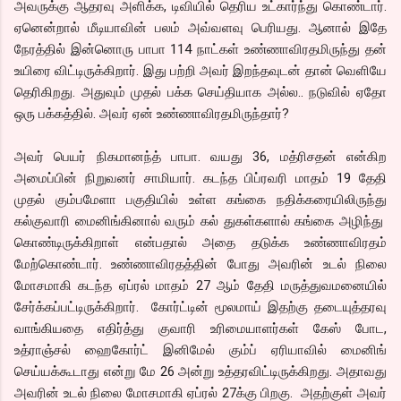
அவருக்கு ஆதரவு அளிக்க, டிவியில் தெரிய உட்கார்ந்து கொண்டார்.
ஏனென்றால் மீடியாவின் பலம் அவ்வளவு பெரியது. ஆனால் இதே
நேரத்தில் இன்னொரு பாபா 114 நாட்கள் உண்ணாவிரதமிருந்து தன்
உயிரை விட்டிருக்கிறார். இது பற்றி அவர் இறந்தவுடன் தான் வெளியே
தெரிகிறது. அதுவும் முதல் பக்க செய்தியாக அல்ல.. நடுவில் ஏதோ
ஒரு பக்கத்தில். அவர் ஏன் உண்ணாவிரதமிருந்தார்?
அவர் பெயர் நிகமானந்த் பாபா. வயது 36, மத்ரிசதன் என்கிற
அமைப்பின் நிறுவனர் சாமியார். கடந்த பிப்ரவரி மாதம் 19 தேதி
முதல் கும்பமேளா பகுதியில் உள்ள கங்கை நதிக்கரையிலிருந்து
கல்குவாரி மைனிங்கினால் வரும் கல் துகள்களால் கங்கை அழிந்து
கொண்டிருக்கிறாள் என்பதால் அதை தடுக்க உண்ணாவிரதம்
மேற்கொண்டார். உண்ணாவிரதத்தின் போது அவரின் உடல் நிலை
மோசமாகி கடந்த ஏப்ரல் மாதம் 27 ஆம் தேதி மருத்துவமனையில்
சேர்க்கப்பட்டிருக்கிறார். கோர்ட்டின் மூலமாய் இதற்கு தடையுத்தரவு
வாங்கியதை எதிர்த்து குவாரி உரிமையாளர்கள் கேஸ் போட,
உத்ராஞ்சல் ஹைகோர்ட் இனிமேல் கும்ப் ஏரியாவில் மைனிங்
செய்யக்கூடாது என்று மே 26 அன்று உத்தரவிட்டிருக்கிறது. அதாவது
அவரின் உடல் நிலை மோசமாகி ஏப்ரல் 27க்கு பிறகு. அதற்குள் அவர்