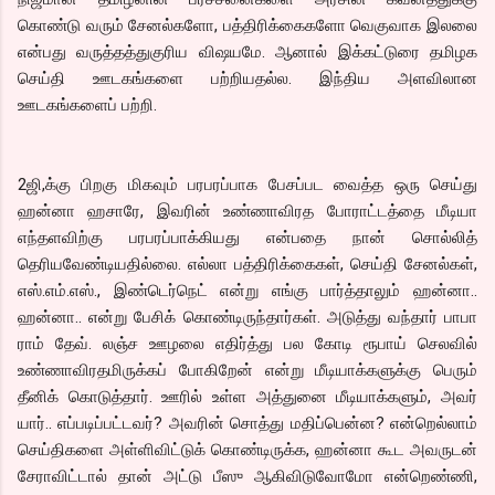
கொண்டு வரும் சேனல்களோ, பத்திரிக்கைகளோ வெகுவாக இலலை
என்பது வருத்தத்துகுரிய விஷயமே. ஆனால் இக்கட்டுரை தமிழக
செய்தி ஊடகங்களை பற்றியதல்ல. இந்திய அளவிலான
ஊடகங்களைப் பற்றி.
2ஜி,க்கு பிறகு மிகவும் பரபரப்பாக பேசப்பட வைத்த ஒரு செய்து
ஹன்னா ஹசாரே, இவரின் உண்ணாவிரத போராட்டத்தை மீடியா
எந்தளவிற்கு பரபரப்பாக்கியது என்பதை நான் சொல்லித்
தெரியவேண்டியதில்லை. எல்லா பத்திரிக்கைகள், செய்தி சேனல்கள்,
எஸ்.எம்.எஸ்., இண்டெர்நெட் என்று எங்கு பார்த்தாலும் ஹன்னா..
ஹன்னா.. என்று பேசிக் கொண்டிருந்தார்கள். அடுத்து வந்தார் பாபா
ராம் தேவ். லஞ்ச ஊழலை எதிர்த்து பல கோடி ரூபாய் செலவில்
உண்ணாவிரதமிருக்கப் போகிறேன் என்று மீடியாக்களுக்கு பெரும்
தீனிக் கொடுத்தார். ஊரில் உள்ள அத்துனை மீடியாக்களும், அவர்
யார்.. எப்படிப்பட்டவர்? அவரின் சொத்து மதிப்பென்ன? என்றெல்லாம்
செய்திகளை அள்ளிவிட்டுக் கொண்டிருக்க, ஹன்னா கூட அவருடன்
சேராவிட்டால் தான் அட்டு பீஸு ஆகிவிடுவோமோ என்றெண்ணி,