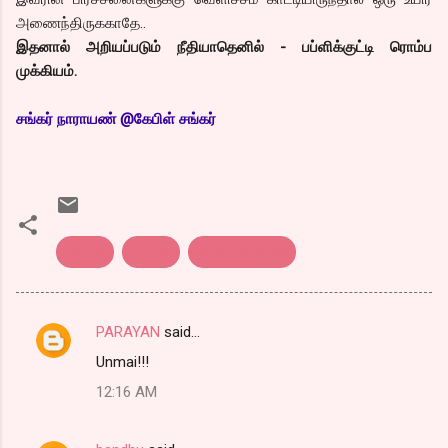
அணைந்திருககாதே..
இதனால் அறியப்படும் நீதியாதெனில் - பப்ளிக்குட்டி ரொம்ப
முக்கியம்.
சங்கர் நாராயண் @கேபிள் சங்கர்
ganga
media
Nigamananda
PARAYAN
said…
C
Unmai!!!
o
12:16 AM
m
m