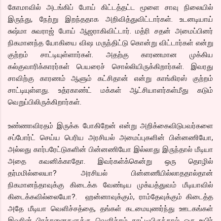
கோமாவில் அடங்கிப் போய் கிட்டத்தட்ட மூளை சாவு நிலையில்
இருந்து, நேற்று இறந்ததாக அறிவித்துவிட்டார்கள். உடனடியாய்
சுஷ்மா சுவராஜ் போய் ஆஜராகிவிட்டார். மத்ரி சதன் அமைப்பினர்
நிகமானந்த யோகியை விஷ மருந்திட்டு கொன்று விட்டார்கள் என்று
குற்றம் சாட்டியுள்ளார்கள். அதற்கு காரணமான முக்கிய
கல்குவாரிக்காரர்கள் பெயரைச் சொல்லியிருக்கிறார்கள். இவரது
சாவிற்கு காரணம் ஆளும் கட்சிதான் என்று காங்கிரஸ் குற்றம்
சாட்டியுள்ளது. உத்ரகாண்ட் மக்கள் ஆட்சியாளர்கள்மீது கடும்
வெறுப்பிலிருக்கிறார்கள்.
உண்ணாவிரதம் இருக்க போகிறேன் என்று அறிக்கைவிடுபவர்களை
சப்போர்ட் செய்ய பெரிய அரசியல் அமைப்புகளின் பின்னணியோ,
அல்லது கார்பரேட்டுகளின் பின்னணியோ இல்லாது இருந்தால் மீடியா
அதை கவனிக்காதோ. இவர்கள்க்கென்று ஒரு தொழில்
தர்மமில்லையா? அரசியல் பின்னணீயில்லாததால்தான்
நிகமானந்தாவுக்கு கிடைக்க வேண்டிய முக்யத்துவம் மீடியாவில்
கிடைக்கவில்லையோ?. ஹன்னாவுக்கும், ராம்தேவுக்கும் கிடைத்த
அதே மீடியா வெளிச்சத்தை, தங்கள் கடமையுணர்ந்து ஊடகங்கள்
இவரின் பிரச்சனைகளுக்கு வெளிச்சம் காட்டியிருந்தால் ஒரு உயிர்