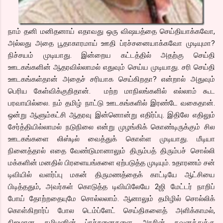
நாம் தனி மனிதனாய் எதாவது ஒரு விஷயத்தை செய்தியாக்கவோ,
அல்லது அதை பூதாகாரமாய் ஊதி ப்ரச்சனையாக்கவோ முடியுமா?
நிச்சயம் முடியாது. இன்றைய கட்டத்தில் அதற்கு செய்தி
ஊடகங்களின் ஆதரவில்லாமல் எதுவும் செய்ய முடியாது. சரி செய்தி
ஊடகங்கள்தான் அதைச் சரியாக செய்கிறதா? என்றால் அதுவும்
பெரிய கேள்விக்குறிதான். மற்ற மாநிலங்களில் எல்லாம் கூட
பரவாயில்லை. நம் தமிழ் நாட்டு ஊடகங்களில் இரண்டே வகைதான்.
ஒன்று ஆளும்கட்சி ஆதரவு இன்னொன்று எதிர்ப்பு. இதிலே எதிலும்
சேர்த்தியில்லாமல் நடுநிலை என்று முழங்கிக் கொண்டிருக்கும் சில
ஊடகங்களை லிஸ்டில் வைத்துக் கொள்ள முடியாது. மீடியா
நினைத்தால் எதை வேண்டுமானாலும் திரும்பத் திரும்பச் சொல்லி
மக்களின் மனதில் பிரளையங்களை ஏற்படுத்த முடியும். உதாரணம் சன்
டிவியில் வளர்ப்பு மகன் திருமணத்தைக் காட்டியே ஆட்சியை
பிடித்ததும், அவர்கள் கொடுத்த டிவியிலேயே 2ஜி மேட்டர் நாறிப்
போய் தோற்றதையுமே சொல்லலாம். ஆனாலும் தமிழில் சொல்லிக்
கொள்கிறார்ப் போல டெம்ப்ளேட் செய்திகளைத் அளிக்காமல்,
நிஜமான தமிழனின் ப்ரச்சனைகளை அரசின் கவனத்துக்கு