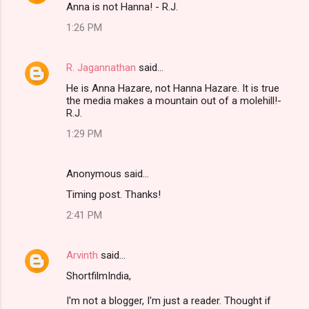
Anna is not Hanna! - R.J.
1:26 PM
R. Jagannathan
said…
He is Anna Hazare, not Hanna Hazare. It is true
the media makes a mountain out of a molehill!-
R.J.
1:29 PM
Anonymous said…
Timing post. Thanks!
2:41 PM
Arvinth
said…
ShortfilmIndia,
I'm not a blogger, I'm just a reader. Thought if