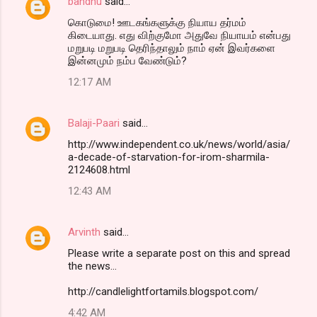
bandhu
said…
e
கொடுமை! ஊடகங்களுக்கு நியாய தர்மம்
n
கிடையாது. எது விற்குமோ அதுவே நியாயம் என்பது
t
மறுபடி மறுபடி தெரிந்தாலும் நாம் ஏன் இவர்களை
இன்னமும் நம்ப வேண்டும்?
s
12:17 AM
Balaji-Paari
said…
http://www.independent.co.uk/news/world/asia/
a-decade-of-starvation-for-irom-sharmila-
2124608.html
12:43 AM
Arvinth
said…
Please write a separate post on this and spread
the news...
http://candlelightfortamils.blogspot.com/
4:42 AM