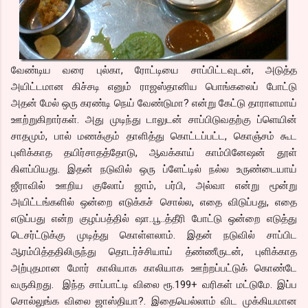
வேண்டிய வரை புல்கா, ரோட்டியை சாப்பிட்டவுடன், அடுத்த
அயிட்டமான கிச்சடி எனும் ராஜஸ்தானிய பொங்கலைப் போட்டு
அதன் மேல் ஒரு கரண்டி நெய் வேண்டுமா? என்று கேட்டு தாராளமாய்
ஊற்றுகிறார்கள். அது முடிந்து டாலுடன் சாப்பிடுவதற்கு ப்ளெயின்
சாதமும், பால் மணக்கும் தாளித்து கொட்டப்பட்ட, கொஞ்சம் கூட
புளிக்காத தயிர்சாதத்தோடு, ஆவக்காய் காம்பினேஷன் தூள்
கிளப்பியது. இதன் நடுவில் ஒரு ப்ளேட்டில் நல்ல உருண்டையாய்
ஜீராவில் ஊறிய குலோப் ஜாம், பர்பி, அல்வா என்று மூன்று
அயிட்டங்களில் ஒன்றை எடுக்கச் சொல்ல, எதை விடுப்பது, எதை
எடுப்பது என்ற குழப்பத்தில் ஷா..பூ..த்தீரி போட்டு ஒன்றை எடுத்து
டெசர்ட்டுக்கு முடித்து கொள்ளலாம். இதன் நடுவில் சாப்பிட
ஆரம்பித்ததிலிருந்து தொடர்ச்சியாய் த்ண்ணீருடன், புளிக்காத
அற்புதமான மோர் காலியாக காலியாக ஊற்றப்பட்டுக் கொண்டே
வருகிறது. இந்த சாப்பாட்டி விலை ரூ.199+ வரிகள் மட்டுமே. இப்ப
சொல்லுங்க விலை ஜாஸ்தியா?. இதையெல்லாம் விட முக்கியமான