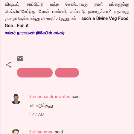
விஷயம். சாப்பிட்டு வந்த ரெண்டாவது நாள் உங்களுக்கு
டெல்லியிலேர்ந்து போன் பண்ணி, சாப்பாடு நலலருக்கா? ஏதாவது
குறையிருக்கான்னு விசாரிக்கிறதுதான்.
such a Divine Veg Food.
Goo… For…it.
சங்கர் நாராயண் @கேபிள் சங்கர்
சாப்பாட்டுக்கடை
ராஜ்தானி.
Ramachandranwrites
said…
C
பசி எடுக்குது
o
1:42 AM
m
m
BalHanuman
said…
e