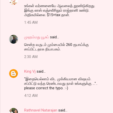
உங்கள் வர்ணனையே ஆவலைத் தூண்டுகிறது.
n
இங்கு லாஸ் எஞ்சலீசிலும் ராஜ்தானி உண்டு.
t
அதிகமில்லை. $15+tax தான்.
s
1:45 AM
முஹம்மது யூசுப்
said…
சென்ற வருடம் மும்பையில் 260 ரூபாய்க்கு
சாப்பிட்டதாக நியாபகம்.
2:30 AM
King Vj
said…
"இதையெல்லாம் விட முக்கியமான விஷயம்.
சப்பிட்டு வந்த ரெண்டாவது நாள் உங்களுக்கு ..."..
please correct the typo. :-)
4:12 AM
Rathnavel Natarajan
said…