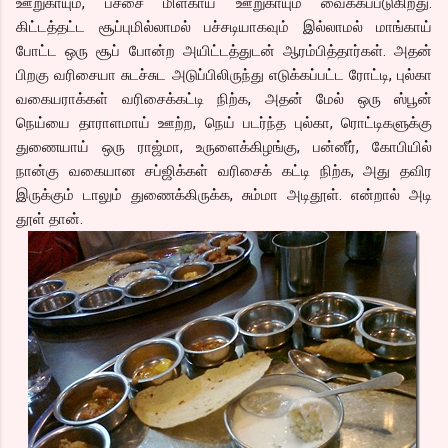
ஊறுகாயும், பச்சை மிளகாய் ஊறுகாயும் வைக்கப்படுகிறது.
கிட்டத்தட்ட சூப்புமில்லாமல் பச்சடியாகவும் இல்லாமல் மாங்காய்
போட்ட ஒரு சூப் போன்ற அயிட்டத்துடன் ஆரம்பித்தார்கள். அதன்
பிறகு வரிசையா சுடச்சுட அடுப்பிலிருந்து எடுக்கப்பட்ட ரோட்டி, புல்கா
வகையராக்கள் வரிசைக்கட்டி நிற்க, அதன் மேல் ஒரு ஸ்பூன்
நெய்யை தாராளமாய் ஊற்ற, நெய் படர்ந்த புல்கா, ரொட்டிகளுக்கு
துணையாய் ஒரு ராஜ்மா, உருளைக்கிழங்கு, பன்னீர், கோபியில்
நான்கு வகையான சப்ஜிக்கள் வரிசைக் கட்டி நிற்க, அது தவிர
இருக்கும் டாலும் துணைக்கிருக்க, சும்மா அடிதூள். என்றால் அடி
தூள் தான்.