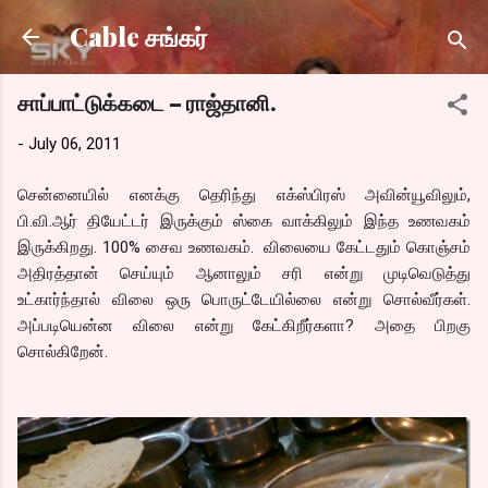
Skip to main content
Cable சங்கர்
சாப்பாட்டுக்கடை – ராஜ்தானி.
-
July 06, 2011
சென்னையில் எனக்கு தெரிந்து எக்ஸ்பிரஸ் அவின்யூவிலும்,
பி.வி.ஆர் தியேட்டர் இருக்கும் ஸ்கை வாக்கிலும் இந்த உணவகம்
இருக்கிறது. 100% சைவ உணவகம். விலையை கேட்டதும் கொஞ்சம்
அதிரத்தான் செய்யும் ஆனாலும் சரி என்று முடிவெடுத்து
உட்கார்ந்தால் விலை ஒரு பொருட்டேயில்லை என்று சொல்வீர்கள்.
அப்படியென்ன விலை என்று கேட்கிறீர்களா? அதை பிறகு
சொல்கிறேன்.