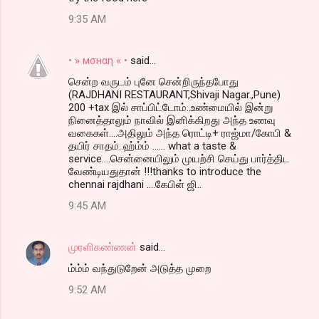
9:35 AM
• » мσнαη « •
said…
சென்ற வருடம் புனே சென்றிருந்தபோது
(RAJDHANI RESTAURANT,Shivaji Nagar.,Pune)
200 +tax இல் சாப்பிட்டோம்..உண்மையில் இன்று
நினைத்தாலும் நாவில் இனிக்கிறது அந்த உணவு
வகைகள்....அதிலும் அந்த ரொட்டி+ ராஜ்மா/கோபி &
தயிர் சாதம்..ஹ்ம்ம் ...... what a taste &
service....சென்னையிலும் முயற்சி செய்து பார்த்திட
வேண்டியதுதான் !!!thanks to introduce the
chennai rajdhani ....கேபிள் ஜி..
9:45 AM
முரளிகண்ணன்
said…
ம்ம்ம் வந்துடுறேன் அடுத்த முறை
9:52 AM