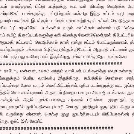
பெயர் வைத்ததால் பிட்டு படத்துக்கு கூட வரி விலக்கு கொடுக்க வே
சர்டிபிகேட் படங்களுக்கு மட்டும்தான் என்கிற இந்த சட்டம் வழி வகு
 தயாரிப்பாளர்கள் இயக்கும் படங்கள் எல்லாவற்றிக்கும் கட்டிங் கொடுத்தாவத
. சில “யு” சர்டிபிகேட் படங்களில் வரும் காட்சிகள் எல்லாம் படு “ஏ”
ாய் தமிழ் திரைப்படங்களுக்கு வரி விலக்கு வேண்டுமென்றால் தியேட்டரில்
னுமதி கட்டணம் கொடுத்தால் தான் என்று சட்டம் போட்டிருக்கலாம். த
யோகஸ்தர்களும் மக்களை பிழிந்தெடுக்கும் தியேட்டர் அனுமதி கட்டணம் க
விட்டிருப்பது காமெடியாய் இருக்கிறது. உள்ள வலிக்குதோ.. என்னவோ..
#########################################
நாடோடி மன்னன், உலகம் சுற்றும் வாலிபன் படங்களுக்கு மவுசு உள்ளத
களுக்கும் பெரிய வரவேற்பு இருக்கிறது. சமீபத்தில் சென்னை சாந்த
ப்படத்தை போன வாரம் வெளியிட்டார்கள். புதிய படங்களுக்கு கூட முப்பத
லத்தில் செம கலக்‌ஷனாம். அதனால் நிறைய பழைய சிவாஜி படங்களை தூசு
ஸ்தர்கள். அதில் முக்கியமானது கர்ணன். ப்ரிண்டை முழுவதும் டிஜி
டி.எஸ் முறையில் ஒலிப்பதிவையும் சரி செய்து முற்றிலும் ஒரு புதிய அனு
கி வருகிறது கர்ணன். அதற்கு முழு முயற்சியையும் விநியோகஸ்தர் த
கிறது. ஓல்ட் இஸ் கோல்ட்
######################################