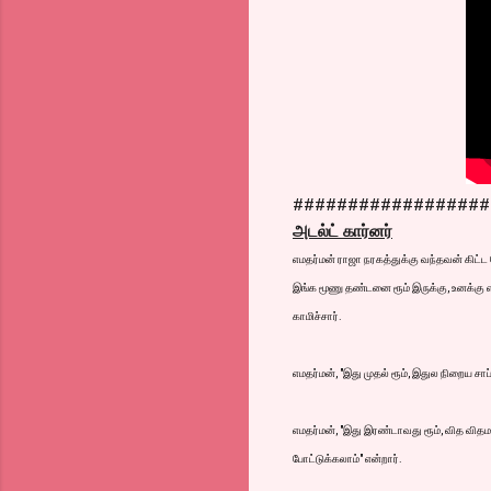
##################
அடல்ட் கார்னர்
எமதர்மன் ராஜா நரகத்துக்கு வந்தவன் கிட்ட
இங்க மூணு தண்டனை ரூம் இருக்கு, உனக்கு 
காமிச்சார்.
எமதர்மன், "இது முதல் ரூம், இதுல நிறைய சாப
எமதர்மன், "இது இரண்டாவது ரூம், வித வித
போட்டுக்கலாம்" என்றார்.