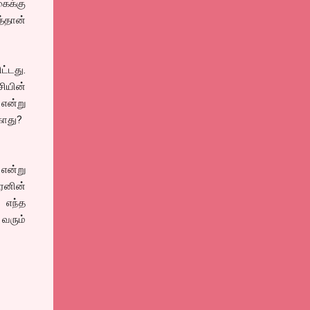
கைக்கு
்தான்
ட்டது.
ியின்
 என்று
காது?
 என்று
ரனின்
 எந்த
 வரும்