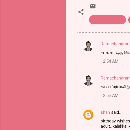
கொத்து பரோட்டா
Ramachandranw
C
சுடக் சுட ஒரு க
o
12:54 AM
m
m
Ramachandranw
e
காலப் ப்ரியாவி
n
t
12:56 AM
s
shan
said…
birthday wishes
adult...kalakkal