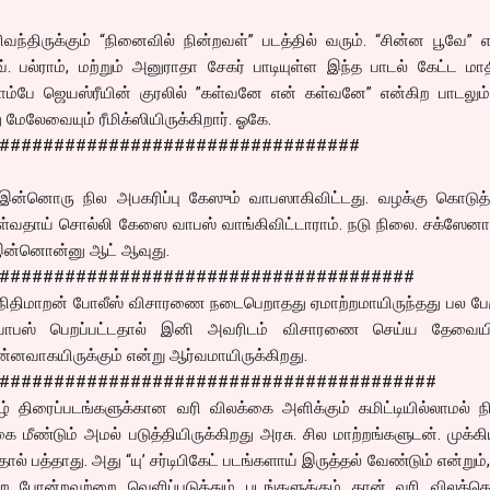
்திருக்கும் “நினைவில் நின்றவள்” படத்தில் வரும். “சின்ன பூவே” 
வ். பல்ராம், மற்றும் அனுராதா சேகர் பாடியுள்ள இந்த பாடல் கேட்ட மா
 பாம்பே ஜெயஸ்ரீயின் குரலில் ”கள்வனே என் கள்வனே” என்கிற பாடலும
மேலேவையும் ரீமிக்ஸியிருக்கிறார். ஓகே.
#################################
்த இன்னொரு நில அபகரிப்பு கேஸும் வாபஸாகிவிட்டது. வழக்கு கொடுத
ள்வதாய் சொல்லி கேஸை வாபஸ் வாங்கிவிட்டாராம். நடு நிலை. சக்ஸேனா
 இன்னொன்னு ஆட் ஆவுது.
######################################
லாநிதிமாறன் போலீஸ் விசாரணை நடைபெறாதது ஏமாற்றமாயிருந்தது பல பேர
ள் வாபஸ் பெறப்பட்டதால் இனி அவரிடம் விசாரணை செய்ய தேவைய
என்னவாகயிருக்கும் என்று ஆர்வமாயிருக்கிறது.
########################################
் திரைப்படங்களுக்கான வரி விலக்கை அளிக்கும் கமிட்டியில்லாமல் நி
கை மீண்டும் அமல் படுத்தியிருக்கிறது அரசு. சில மாற்றங்களுடன். முக்க
ால் பத்தாது. அது “யு’ சர்டிபிகேட் படங்களாய் இருத்தல் வேண்டும் என்றும்,
ை போன்றவற்றை வெளிப்படுத்தும் படங்களுக்கும் தான் வரி விலக்கென