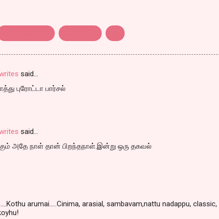
செவிக்கினிமை.
வரிவிலக்கு
ஜெ
rites
said…
ொத்து புரோட்டா பார்சல்
rites
said…
ற்கும் அதே நாள் தான் பிறந்தநாள்.இன்று ஒரு தகவல்
....Kothu arumai.....Cinima, arasial, sambavam,nattu nadappu, classic,
 koyhu!