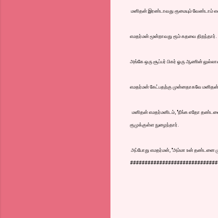
மனிதன் இரண்டாவது ரூமையும் வேண்டாம் எ
எமதர்மன் மூன்றாவது ரூம் கதவை திறந்தார்.
அங்கே ஒரு சூப்பர் பிகர் ஓரு ஆணின் லுல்ல
எமதர்மன் கேட்பதற்கு முன்னதாகவே மனிதன் ம
மனிதன் எமதர்மனிடம், "நீங்க எதோ தண்டனை
ரூமுக்குள்ள நுழைந்தார்.
அப்போது எமதர்மன், "அம்மா உன் தண்டனை முடி
##############################