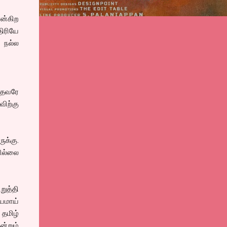
என்கிற
திரியே
் நல்ல
்தவரே
விற்கு
ுக்கு.
ில்லை
றுத்தி
ியமாய்
 தமிழ்
்றும்