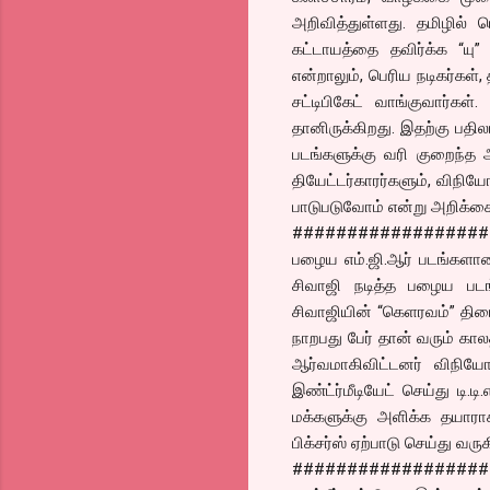
அறிவித்துள்ளது. தமிழில் 
கட்டாயத்தை தவிர்க்க “யு” 
என்றாலும், பெரிய நடிகர்கள்,
சட்டிபிகேட் வாங்குவார்கள்
தானிருக்கிறது. இதற்கு பதில
படங்களுக்கு வரி குறைந்த அ
தியேட்டர்காரர்களும், விநி
பாடுபடுவோம் என்று அறிக்கை 
##################
பழைய எம்.ஜி.ஆர் படங்களான 
சிவாஜி நடித்த பழைய படங்
சிவாஜியின் “கெளரவம்” திரை
நாறபது பேர் தான் வரும் கா
ஆர்வமாகிவிட்டனர் விநியோக
இண்ட்ர்மீடியேட் செய்து டி.
மக்களுக்கு அளிக்க தயாரா
பிக்சர்ஸ் ஏற்பாடு செய்து வரு
##################