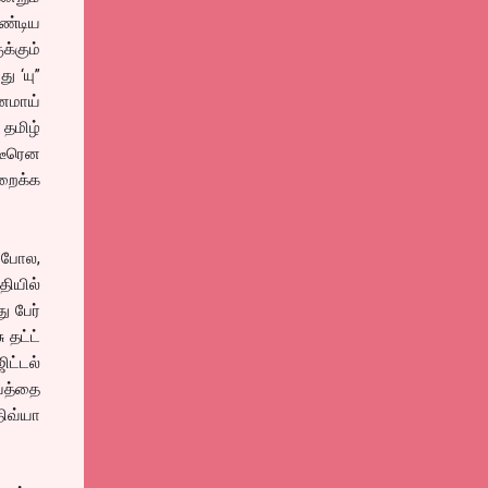
ண்டிய
க்கும்
ு ‘யு”
தனமாய்
 தமிழ்
ீடீரென
ுறைக்க
ு போல,
ியில்
ு பேர்
 தட்ட்
ட்டல்
பவத்தை
ிவ்யா