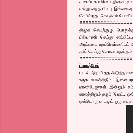
சமச்சீர் கல்வியை இன்னமும் 
என்று வந்த பின்பு இவ்வள
செய்கிறது. கொஞ்சம் யோசியு
##################
திமுக செயற்குழு, பொதுக்கு
பிரியாணி செய்து சாப்பிட
அடிப்படை உறுப்பினர்களிடம்
ஃபீல் செய்து கொண்டிருக்கும
##################
ப்ளாஷ்பேக்
பாடல் ஆரம்பித்த அடுத்த கண
உருக வைத்திடும். இளையரா
மாண்டேஜுகள் இன்னும் நம
காலத்திலும் தரும் “மெட்டி 
ஓவ்வொரு பாடலும் ஒரு கதை 