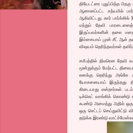
தியேடட்ரை புதுப்பித்த பிற
ஆனானப்பட்ட சத்யமில் பார
ஆகிவிட்டது. கார் பார்க்கிங
மற்றும் தேவி பாரடைஸைத்
இருப்பவர்களின் தலை மறைக்
இம்சையாய் முன் சீட் ஆள் த
விஷயம் தெரிந்தவர்கள் தவிர்
சமீபத்தில் திடீரென தேவி வள
மூன்றுக்கும் மேற்பட்ட திரை
எனக்கு தெரிந்து அங்கே பப
யோசனையாய் இருந்தது. திய
கிடையாது என்றார்கள். படம்
டிக்கெட் வாங்கிக் கொண்டு 
கூண்டு அமைத்து அதில் ஒரு ட
ஒரு செட்டப் செய்துவிட்ட
தடுக்க இரண்டு வாட்ச்மேன்கள