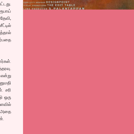
ட்டது.
ூபாய்
 தேவி,
்டில்
்தால்
ார்பதை
ர்கள்.
்தரவு.
என்று
னுமதி
். சரி
டு ஒரு
ரளவில்
ு அதை
்.