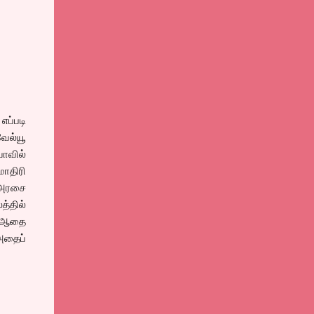
ப்படி
வேல்யூ
யாவில்
ாதிரி
 அரசை
த்தில்
. ஆதை
 அதைப்