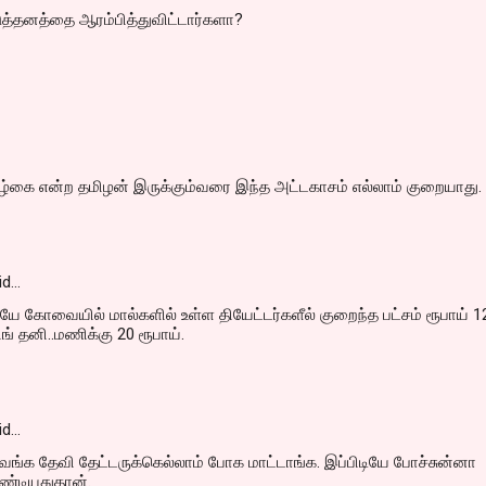
்டுத்தனத்தை ஆரம்பித்துவிட்டார்களா?
ழ்கை என்ற தமிழன் இருக்கும்வரை இந்த அட்டகாசம் எல்லாம் குறையாது.
id…
ே கோவையில் மால்களில் உள்ள தியேட்டர்களீல் குறைந்த பட்சம் ரூபாய் 1
கிங் தனி..மணிக்கு 20 ரூபாய்.
id…
வங்க தேவி தேட்டருக்கெல்லாம் போக மாட்டாங்க. இப்பிடியே போச்சுன்னா
ண்டியதுதான்.