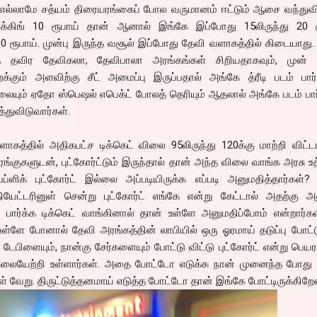
கு எல்லாமே சத்யம் திரையரங்கைப் போல வருமானம் ஈட்டும் ஆசை வந்துவி
்க்கிங் 10 ரூபாய் தான் ஆனால் இங்கே இப்போது 15லிருந்து 20 ர
் 30 ரூபாய். முன்பு இருந்த வசூல் இப்போது தேவி வளாகத்தில் கிடையாது.
 தவிர தேவிகலா, தேவிபாலா அரங்கங்கள் சிறியதாகவும், முன் சீட
கும் அளவிற்கு சீட் அமைப்பு இருப்பதால் அங்கே த்ரீடி படம் பார்த
லையும் ஏதோ ஸ்பெஷல் எபெக்ட் போலத் தெரியும் ஆதலால் அங்கே படம் ப
த்துவிடுவார்கள்.
ாகத்தில் அதிகபட்ச டிக்கெட் விலை 95லிருந்து 120க்கு மாற்றி விட்டா
யரங்குகளுடன், புட்கோர்ட்டும் இருந்தால் தான் அந்த விலை வாங்க அரசு உத
்ளிக் புட்கோர்ட் இல்லை அப்படியிருக்க எப்படி அனுமதித்தார்கள்? 
ேட்டரினுள் சென்று புட்கோர்ட் எங்கே என்று கேட்டால் அதற்கு அ
 பார்க்க டிக்கெட் வாங்கினால் தான் உள்ளே அனுமதிப்போம் என்றார்கள
உள்ளே போனால் தேவி அரங்கத்தின் லாபியில் ஒரு ஓரமாய் தடுப்பு போட்
ேபிளையும், நான்கு சேர்களையும் போட்டு விட்டு புட்கோர்ட் என்று பெய
ு விலையேற்றி உள்ளார்கள். அதை போட்டோ எடுக்க நான் முனைந்த போத
் வேறு. திருட்டுத்தனமாய் எடுத்த போட்டோ தான் இங்கே போட்டிருக்கிறேன