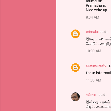
arumai sir
Pramatham.
Nice write up
8:04 AM
erimalai
said…
இதே மாதிரி சாந்
கொடுப்பதை நிறுத
10:09 AM
scenecreator
s
for ur informat
11:06 AM
சுரேகா..
said…
இன்றைய தமிழ் ச
அடிப்படைக் கா