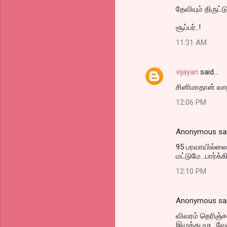
தேவியும் திருட
சூப்பர்..!
11:31 AM
vijayan
said…
சினிமாதான் வா
12:06 PM
Anonymous sa
95 பரவாயில்லைய
மட்டுமே...பார்க்
12:10 PM
Anonymous sa
விவரம் தெரிஞ்ச
இழுத்து மூட வே