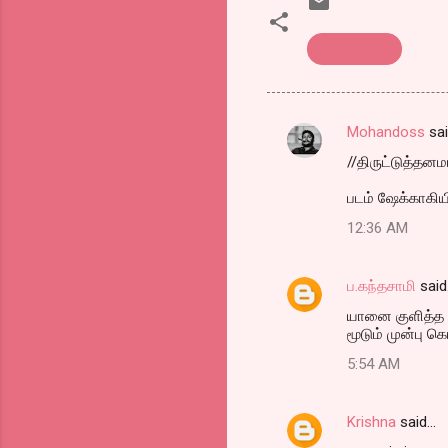
devi theatre
Mohandoss
sa
C
//திருட்டுத்தன
o
m
படம் ஷேக்காகிய
m
12:36 AM
e
n
ப.கந்தசாமி
said
t
யானை குளித்த 
மூடும் முன்பு 
s
5:54 AM
Krishna
said…