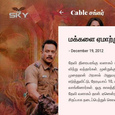
Cable சங்கர்
மக்களை ஏமாற்று
-
December 19, 2012
தேவி திரையரங்கு வளாகம் பு
விற்று வந்தார்கள். மூன்றுக
முறைதான் அரசால் அனுமதிக
எடுத்துவிட்டு, நேரடியாய் 1
வாங்கினார்கள். ஒரு காலத
தேவி வளாகம் தான். ஏனென்றா
சிறப்பாக நடைப்பெற்றுக் கொ