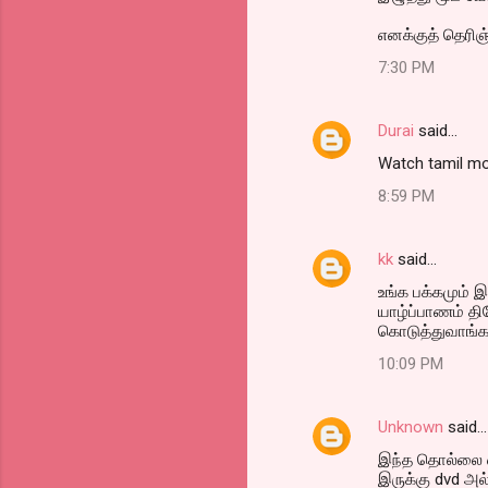
எனக்குத் தெரிஞ
7:30 PM
Durai
said…
Watch tamil mo
8:59 PM
kk
said…
உங்க பக்கமும் 
யாழ்ப்பாணம் தி
கொடுத்துவாங்
10:09 PM
Unknown
said…
இந்த தொல்லை எ
இருக்கு dvd அல்