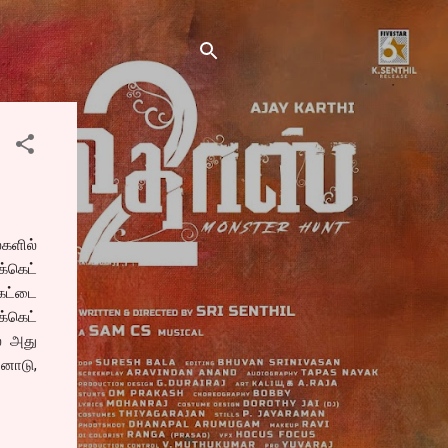
ைகளில்
க்கெட்
ெட்டை
க்கெட்
் அது
ஷனோடு,