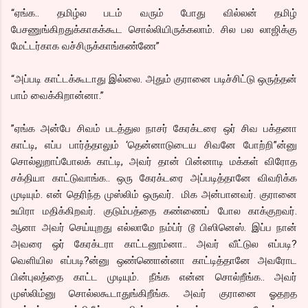
“ஏங்க.. தமிழ்ல படம் வரும் போது வில்லன் தமிழ்
பேசணுங்கிறதுக்காகக்கூட சொல்லியிருக்கலாம். சில பல லாஜிக்கு
மேட்டர்காக வச்சிருக்காங்கண்ணே”
“அப்படி காட்டக்கூடாது இல்லை. அதும் குரானை படிச்சிட்டு ஒருத்தன்
பாம் வைக்கிறான்னா.”
”ஏங்க அன்பே சிவம் படத்துல நாசர் கேரக்டரை ஒர் சிவ பக்தனா
காட்டி, எப்ப பார்த்தாலும் ‘தென்னாடுடைய சிவனே போற்றி”ன்னு
சொல்லுறாப்போலக் காட்டி, அவர் தான் பின்னாடி மக்கள் விரோத
சக்தியா காட்டுவாங்க.. ஒரு கேரக்டரை அப்படித்தானே விவரிக்க
முடியும். என் தெரிந்த முஸ்லிம் ஒருவர். மிக அன்பானவர். குரானை
உயிரா மதிக்கிறவர். குடும்பத்தை கண்ணைப் போல காக்குறவர்.
ஆனா அவர் செய்யுறது எல்லாமே நம்ப்ர் டூ பிஸினெஸ். இப்ப நான்
அவரை ஒர் கேரக்டரா காட்டனூம்னா.. அவர் வீட்டுல எப்படி?
வெளியில எப்படி?ன்னு ஒண்ணொன்னா காட்டித்தானே அவரோட
பின்புலத்தை காட்ட முடியும். நீங்க என்ன சொல்றீங்க.. அவர்
முஸ்லிம்னு சொல்லகூடாதுங்கிறீங்க. அவர் குரானை ஓதறத