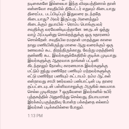
நடிகைகளே இல்லையா இந்த விஷயத்தினால் தான்
என்னவோ சவுதியில் தியேட்டர் எதுவும் கிடையாது
திரைப்பட படப்பிடிப்பும் இதுவரை நடந்ததே
கிடையாது? அவர் இருப்பது அனைத்தும்
கிடைக்கும் துபாயில் - ரொம்ப பொங்குபவர்
சவுதிக்கு வரவேண்டியத்தானே. ஊருடன் ஒத்து
வாழ் அப்படின்னு சொல்றத்துக்கு ஒரு உதாரணம்
சொல்றேன். சவுதியில ரமதான் மாதத்துல காலை
நாலு மணியிலிருந்து மாலை ஆறு வரைக்கும் ஒரு
உணவகம் கூட திறந்திருக்காது. வேற்று மதத்தினர்
தண்ணீர் கூட இவர்களுக்கேதிரில் குடிக்க முடியாது.
இவர்களுக்கு ஆதரவாக நாங்கள் பட்டினி
கிடந்தாலும் நோன்பு காரணமாக இவர்களுக்கு
மட்டும் ஐந்து மணிநேர பணியும் மற்றவர்களுக்கு
எட்டு மணிநேர பணியும் கட்டாயம். நம்ம ஆட்கள்
என்றாவது சாமி ஊர்வலம் பண்பாட்டின் படி தாரை
தப்பட்டையுடன் பள்ளிவாசலுக்கு அருகில் சுலபமாக
செல்ல முடிகிறதா ? ஒருவேளை இவர்களில் உயிர்
புத்தகத்தில் அனுசரித்து செல்வது, நியாயமான
இரக்கம்,பகுத்தறிவு போன்ற பக்கத்தை எல்லாம்
இவர்கள் படிக்கவில்லை போலும்.
1:13 PM