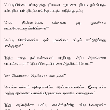
“அப்படியில்லை. உங்களூக்கு புரியலை.. குரானை புரிய வரும் போது,
எங்க நியாயம் புரியும்.கமல் இந்தபடத்த எடுத்தது தப்பு.
“அப்ப தீவிரவாதியா, வில்லனா ஒரு முஸ்லிமை
காட்டவேகூடாதுங்கிறீங்களா?”
“அப்படி சொல்லைங்க.. ஏன் முஸ்லிமை மட்டும் காட்டுறீங்கனு
கேக்குறேன்.’
”இந்த கதை தலிபான்களைப் பற்றியது. அப்ப அவங்களை
காட்டக்கூடாதா? அப்ப நீங்க தலிபானை ஆதரிக்கிறீங்களா?”
“ஏன் அவங்களை ஆதரிச்சா என்ன தப்பு?”
“அவங்க எல்லாம் தீவிரவாதிங்க. அடிப்படைவாதிங்க.. இதை உங்க
மதத்து ஆள்களே சொல்லியிருககாங்க. ஒலகமே சொல்லுங்க “
“இது அமெரிக்கா புகட்டி வைச்சிருக்கிற விஷயங்க.அவங்க