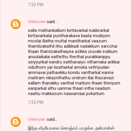
7:20 PM
Unknown
said…
ealla mathankalilum kettavarkal irukkirarkal
kettavarkalai punitharakava kaata mudiyum
moolai illatha muttal manitharkal vaazum
thamilzakathil ithu adikkadi nadakkum sarcchai
thaan thamizakathaiyea azikka uruvaki irukkum
anuulaikalai eathirthu therthal purakkanippu
seiyyunkal eandru eatthanaiyo vithamaka arikkai
viduthom yar keattarkal amoka vettriyudan
ammavai pathavikku kondu vantharkal eanna
mattram nikaznthathu ondrum illai thazaivazi
eallam thanakku vanthal mattum thaan theriyum
eanparkal athu uanmai thaan intha naadum
naattu makkazum naasamaai pokattum
7:25 PM
Unknown
said…
இந்த வீடியோவை கொஞ்சம் பாருங்க. தலிபான்ஸ்