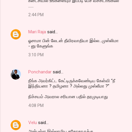
கடைசியில் உங்களையும் இப்படி பேச வச்சிடாங்கலே
......
2:44 PM
Mari Raja
said…
ஓசாமா பின் லேடன் தீவிரவாதியா இல்ல...முஸ்லிமா
- னு கேளுங்க
3:10 PM
Ponchandar
said…
நீங்க அவர்கிட்ட கேட்டிருக்கவேண்டிய கேள்வி “நீ
இந்தியனா ? தமிழனா ? அல்லது முஸ்லீமா ?”
நிச்சயம் அவரால சரியான பதில் தரமுடியாது
4:08 PM
Velu
said…
அன்புள்ள இஸ்லாமிய சகோதரருக்கு ,