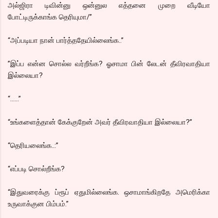
அல்ஜிரா டிவின்னு ஒன்னுல எத்தனை முறை வீடியோ
போட்டிருக்காங்க தெரியுமா/”
“அப்படியா நான் பார்த்ததேயில்லைங்க..”
”இப்ப என்ன சொல்ல வர்றீங்க? ஓசாமா பின் லேடன் தீவிரவாதியா
இல்லையா?
“......”
“உங்களைத்தான் கேக்குறேன் அவர் தீவிரவாதியா இல்லையா?”
“தெரியலைங்க..:”
“எப்படி சொல்றீங்க?
“இதுவரைக்கு ப்ரூப் ஏதுமில்லைங்க. ஒசாமாங்கிறதே அமெரிக்கா
உருவாக்குன பிம்பம்.”