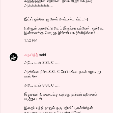
சுதந்திரத்தின் எதிர்கள்.. நீங்க ஆதரிக்கிறவர்....
அவ்வ்வ்வ்வ்வ்வ்.....
இட்ஸ் ஓக்கே.. ஐ கேன் அன்டஸ்டான்ட்....:-)
ரிவியூவ் படிச்சிட்டு நேரம் இருந்தா வர்றேன்.. ஓக்கே..
இன்னைக்கு பொழுத இங்கயே கழிச்சிடுவோம்...
1:52 PM
அரவிந்த்
said…
அடே, நான் S.S.L.C டா..
அண்ணே நீங்க S.S.L.C பெயில்னே.. நான் ஏழாவது
பாஸ் னே..
அடே, நான் S.S.L.C டா..
இதுதான் நினைவுக்கு வந்தது தங்கள் பதிவைப்
படித்தவுடன்.
இதைப் பற்றி நானும் ஒரு பதிவிட்டிருக்கிறேன்.
தங்களது கருத்தை எதிர் பார்க்கிறேன்.