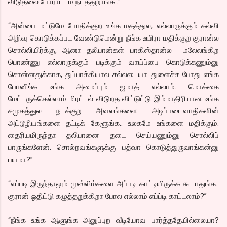
விடுதலை போராட்டம் நடத்துறாங்க..”
“அன்பை மட்டுமே போதிக்குற உங்க மதத்துல, எல்லாருக்கும் கல்வி
அறிவு கொடுக்கப்பட வேண்டுமென்று நீங்க உயிரா மதிக்குற குரான்ல
சொல்லியிர்க்கு, ஆனா தலிபான்கள் பாகிஸ்தான்ல மலேலங்கிற
பொண்ணு எல்லாருக்கும் படிக்கும் வாய்ப்பை கொடுக்கணும்னு
சொன்னதுக்காக, துப்பாக்கியால சல்லடையா துளைச்ச போது எங்க
போனீங்க உங்க அமைப்பும் ஜமாத் எல்லாம். மொக்கை
மேட்டருக்கெல்லாம் மிரட்டல் விடுறத விட்டுட்டு இம்மாதிரியான உங்க
சமுகத்துல நடக்குற அவலங்களை அடிப்படைவாதிகளின்
அட்டூழியங்களை தட்டிக் கேளூங்க.. உலகமே உங்களை மதிக்கும்.
தைரியமிருந்தா தலிபானை தடை செய்யணும்னு சொல்லிப்
பாருங்களேன். சொல்றவங்களுக்கு பத்வா கொடுத்துருவாங்கன்னு
பயமா?”
“எப்படி இருந்தாலும் முஸ்லிம்களை அப்படி காட்டியிருக்க கூடாதுங்க..
குரான் ஓதிட்டு கழுத்தறுக்கிறா போல எல்லாம் எப்ப்டி காட்டலாம்?”
“நீங்க உங்க ஆளுங்க அனுப்புற வீடியோவ பார்த்ததேயில்லையா?