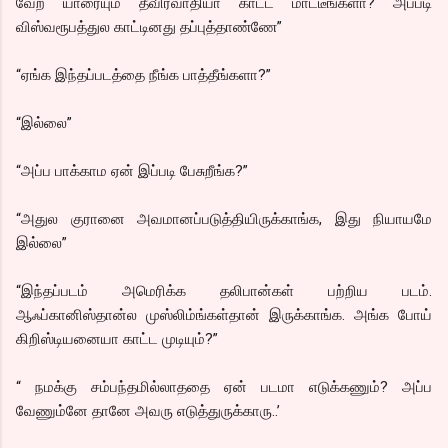
வேற யாரையும் தீவிரவாதியா காட்ட மாட்டீங்களா? அப்படி
விஸ்வரூபத்துல காட்டினது தப்புத்தாண்ணே”
“ஏங்க இந்தப்படத்தை நீங்க பாத்தீங்களா?”
“இல்லை”
“அப்ப பாக்காம ஏன் இப்படி பேசுறீங்க?”
“அதுல குரானை அவமானப்படுத்தியிருக்காங்க, இது நியாயமே
இல்லை”
“இந்தப்படம் அமெரிக்க தலிபான்கள் பற்றிய படம்.
ஆஃப்கானிஸ்தான்ல முஸ்லிம்ங்கள்தான் இருக்காங்க. அங்க போய்
கிறிஸ்டியனையா காட்ட முடியும்?”
“ நமக்கு சம்பந்தமில்லாததை ஏன் படமா எடுக்கணும்? அப்ப
வேணும்னே தானே அவரு எடுத்துருக்காரு..’