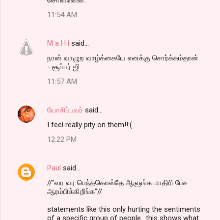
m
11:54 AM
m
e
M a H i
said…
n
நான் வாழுற வாழ்க்கையே எனக்கு சொர்க்கம்தான்
t
- சூப்பர் ஜி
s
11:57 AM
யோசிப்பவர்
said…
I feel really pity on them!!:(
12:22 PM
Paul
said…
//”வர வர பெந்தகொஸ்தே ஆளுங்க மாதிரி பேச
ஆரம்பிக்கிறீங்க”//
statements like this only hurting the sentiments
of a specific group of people.. this shows what