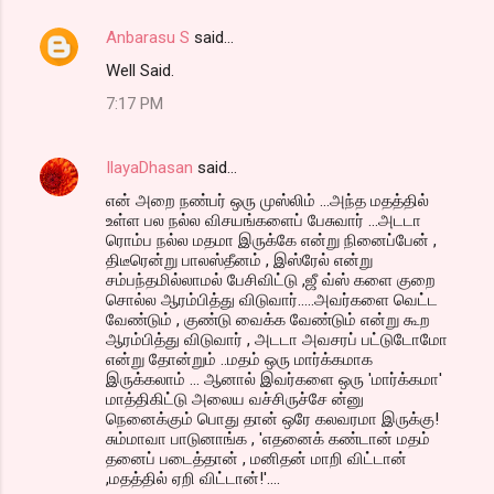
Anbarasu S
said…
Well Said.
7:17 PM
IlayaDhasan
said…
என் அறை நண்பர் ஒரு முஸ்லிம் ...அந்த மதத்தில்
உள்ள பல நல்ல விசயங்களைப் பேசுவார் ...அடடா
ரொம்ப நல்ல மதமா இருக்கே என்று நினைப்பேன் ,
திடீரென்று பாலஸ்தீனம் , இஸ்ரேல் என்று
சம்பந்தமில்லாமல் பேசிவிட்டு ,ஜீ வ்ஸ் களை குறை
சொல்ல ஆரம்பித்து விடுவார்.....அவர்களை வெட்ட
வேண்டும் , குண்டு வைக்க வேண்டும் என்று கூற
ஆரம்பித்து விடுவார் , அடடா அவசரப் பட்டுடோமோ
என்று தோன்றும் ..மதம் ஒரு மார்க்கமாக
இருக்கலாம் ... ஆனால் இவர்களை ஒரு 'மார்க்கமா'
மாத்திகிட்டு அலைய வச்சிருச்சே ன்னு
நெனைக்கும் பொது தான் ஒரே கலவரமா இருக்கு!
சும்மாவா பாடுனாங்க , 'எதனைக் கண்டான் மதம்
தனைப் படைத்தான் , மனிதன் மாறி விட்டான்
,மதத்தில் ஏறி விட்டான்!'....