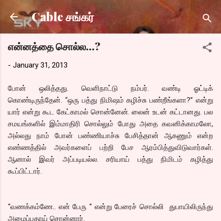
Skip to main content
Cable சங்கர்
என்னத்தை சொல்ல...?
-
January 31, 2013
போன் ஒலித்தது. வெளிநாட்டு நம்பர். வண்டி ஓட்டிக்
கொண்டிருந்தேன். “ஒரு பத்து நிமிஷம் கழிச்சு பண்றீங்களா?” என்று
யார் என்று கூட கேட்காமல் சொன்னேன். லைன் உடன் கட்டானது. பல
சமயங்களில் இம்மாதிரி சொல்லும் போது அதை கவனிக்காமலோ,
அல்லது நாம் போன் பண்ணியாச்சு பேசித்தான் ஆகணும் என்ற
எண்ணத்தில் அவர்களைப் பற்றி பேச ஆரம்பித்துவிடுவார்கள்.
ஆனால் இவர் அப்படியல்ல. சரியாய் பத்து நிமிடம் கழித்து
கூப்பிட்டார்.
“வணக்கம்ணே.. என் பேரு “ என்று பேரைச் சொல்லி துபாயிலிருந்து
அழைப்பதாய் சொன்னார்.