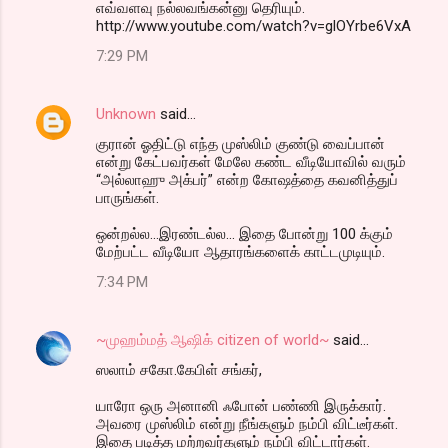
எவ்வளவு நல்லவங்கன்னு தெரியும்.
http://www.youtube.com/watch?v=glOYrbe6VxA
7:29 PM
Unknown
said…
குரான் ஓதிட்டு எந்த முஸ்லிம் குண்டு வைப்பான்
என்று கேட்பவர்கள் மேலே கண்ட வீடியோவில் வரும்
“அல்லாஹு அக்பர்” என்ற கோஷத்தை கவனித்துப்
பாருங்கள்.
ஒன்றல்ல...இரண்டல்ல... இதை போன்று 100 க்கும்
மேற்பட்ட வீடியோ ஆதாரங்களைக் காட்டமுடியும்.
7:34 PM
~முஹம்மத் ஆஷிக் citizen of world~
said…
ஸலாம் சகோ.கேபிள் சங்கர்,
யாரோ ஒரு அனானி ஃபோன் பண்ணி இருக்கார்.
அவரை முஸ்லிம் என்று நீங்களும் நம்பி விட்டீர்கள்.
இதை படித்த மற்றவர்களும் நம்பி விட்டார்கள்.