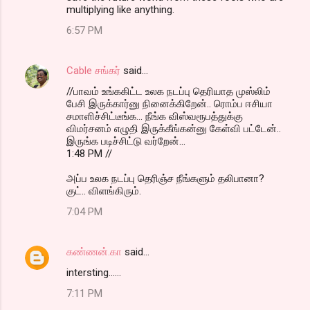
multiplying like anything.
6:57 PM
Cable சங்கர்
said…
//பாவம் உங்ககிட்ட உலக நடப்பு தெரியாத முஸ்லிம்
பேசி இருக்கார்னு நினைக்கிறேன்.. ரொம்ப ஈசியா
சமாளிச்சிட்டீங்க... நீங்க விஸ்வரூபத்துக்கு
விமர்சனம் எழுதி இருக்கீங்கன்னு கேள்வி பட்டேன்..
இருங்க படிச்சிட்டு வர்றேன்...
1:48 PM //
அப்ப உலக நடப்பு தெரிஞ்ச நீங்களும் தலிபானா?
குட்.. விளங்கிரும்.
7:04 PM
கண்ணன்.கா
said…
intersting......
7:11 PM