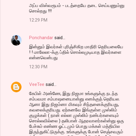
அப்ப விஸ்வரூபம் - படத்தையே தடை செய்யணும்னு
சொல்றது !!!
12:29 PM
Ponchandar
said…
இன்னும் இவர்கள் புரிஞ்சிகிற மாதிரி தெரியலையே
! ! மாலேலா-க்கு ப்தில் சொல்லமுடியாத இவர்களை
என்னவென்பது
12:30 PM
VeeTee
said…
கேபிள் அண்ணே, இது நிஜமா உங்களுக்கு நடந்த
சம்பவமா சம்பாஷனையான்னு எனக்குத் தெரியல.
ஆனா இது நிஜம்னா மிகவும் சிந்தனைக்குரியது,
கவலைக்குரியது. ஏற்கனவே இங்குள்ள முஸ்லிம்
குழுக்கள் ( நான் எல்லா முஸ்லிம் நண்பர்களையும்
சொல்லவில்லை ) தலிபான் ஆதரவாளர்கள்ன்னு ஒரு
பேச்சும் எண்ண ஓட்டமும் பொது மக்கள் மத்தியில
இருந்துகிட்டுருக்கு. உங்களுக்கு போன் செஞ்சவரும்