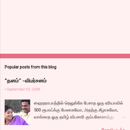
Popular posts from this blog
"தனம்” -விமர்சனம்
-
September 05, 2008
ஹைதராபாத்தில் தெலுங்கே பேசாத ஓரு ஏரியாவில்
500 ரூபாய்க்கு மேலாகவோ, அதற்கு கீழாகவோ,
வாங்காத ஓரு தமிழ் விபசாரி கும்பகோணத்து
அக்ரஹாரத்தின் வீட்டில் மருமகளாக
மேலும் படிக்க