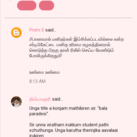
பரதேசி
பாலா
Prem S
said…
C
//பாலாவால் மனிதர்கள் இம்சிக்கப்படவில்லை என்ற
o
சர்டிபிகேட்டை மனித உரிமை கழகத்தினரால்
m
கொடுத்த பிறகு தான் ரிலீஸ் செய்ய வேண்டும்
போலிருக்கிறது///
m
e
உண்மை உண்மை
n
8:13 AM
t
s
திவ்யாஹரி
said…
Unga title a konjam mathikiren sir. "bala
paradesi".
Sir unna viratham irukkum student pathi
ezhuthunga. Unga karutha therinjika aavalaai
irukiren.