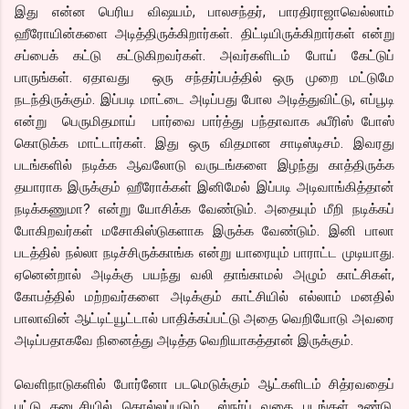
இது என்ன பெரிய விஷயம், பாலசந்தர், பாரதிராஜாவெல்லாம்
ஹீரோயின்களை அடித்திருக்கிறார்கள். திட்டியிருக்கிறார்கள் என்று
சப்பைக் கட்டு கட்டுகிறவர்கள். அவர்களிடம் போய் கேட்டுப்
பாருங்கள். ஏதாவது ஒரு சந்தர்ப்பத்தில் ஒரு முறை மட்டுமே
நடந்திருக்கும். இப்படி மாட்டை அடிப்பது போல அடித்துவிட்டு, எப்பூடி
என்று பெருமிதமாய் பார்வை பார்த்து பந்தாவாக ஃபீரிஸ் போஸ்
கொடுக்க மாட்டார்கள். இது ஒரு விதமான சாடிஸ்டிசம். இவரது
படங்களில் நடிக்க ஆவலோடு வருடங்களை இழந்து காத்திருக்க
தயாராக இருக்கும் ஹீரோக்கள் இனிமேல் இப்படி அடிவாங்கித்தான்
நடிக்கணுமா? என்று யோசிக்க வேண்டும். அதையும் மீறி நடிக்கப்
போகிறவர்கள் மசோகிஸ்டுகளாக இருக்க வேண்டும். இனி பாலா
படத்தில் நல்லா நடிச்சிருக்காங்க என்று யாரையும் பாராட்ட முடியாது.
ஏனென்றால் அடிக்கு பயந்து வலி தாங்காமல் அழும் காட்சிகள்,
கோபத்தில் மற்றவர்களை அடிக்கும் காட்சியில் எல்லாம் மனதில்
பாலாவின் ஆட்டிட்யூட்டால் பாதிக்கப்பட்டு அதை வெறியோடு அவரை
அடிப்பதாகவே நினைத்து அடித்த வெறியாகத்தான் இருக்கும்.
வெளிநாடுகளில் போர்னோ படமெடுக்கும் ஆட்களிடம் சித்ரவதைப்
பட்டு கடைசியில் கொல்லப்படும் ஸ்நர்ப் வகை படங்கள் உண்டு.