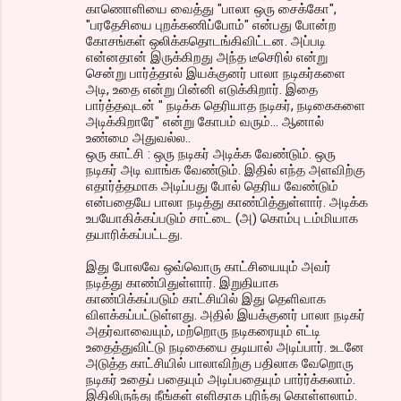
காணொளியை வைத்து "பாலா ஒரு சைக்கோ",
"பரதேசியை புறக்கணிப்போம்" என்பது போன்ற
கோசங்கள் ஒலிக்கதொடங்கிவிட்டன. அப்படி
என்னதான் இருக்கிறது அந்த டீசெரில் என்று
சென்று பார்த்தால் இயக்குனர் பாலா நடிகர்களை
அடி, உதை என்று பின்னி எடுக்கிறார். இதை
பார்த்தவுடன் " நடிக்க தெரியாத நடிகர், நடிகைகளை
அடிக்கிறாரே" என்று கோபம் வரும்... ஆனால்
உண்மை அதுவல்ல..
ஒரு காட்சி : ஒரு நடிகர் அடிக்க வேண்டும். ஒரு
நடிகர் அடி வாங்க வேண்டும். இதில் எந்த அளவிற்கு
எதார்த்தமாக அடிப்பது போல் தெரிய வேண்டும்
என்பதையே பாலா நடித்து காண்பித்துள்ளார். அடிக்க
உபயோகிக்கப்படும் சாட்டை (அ) கொம்பு டம்மியாக
தயாரிக்கப்பட்டது.
இது போலவே ஒவ்வொரு காட்சியையும் அவர்
நடித்து காண்பிதுள்ளார். இறுதியாக
காண்பிக்கப்படும் காட்சியில் இது தெளிவாக
விளக்கப்பட்டுள்ளது. அதில் இயக்குனர் பாலா நடிகர்
அதர்வாவையும், மற்றொரு நடிகரையும் எட்டி
உதைத்துவிட்டு நடிகையை தடியால் அடிப்பார். உடனே
அடுத்த காட்சியில் பாலாவிற்கு பதிலாக வேறொரு
நடிகர் உதைப் பதையும் அடிப்பதையும் பார்ர்க்கலாம்.
இதிலிருந்து நீங்கள் எளிதாக புரிந்து கொள்ளலாம்.