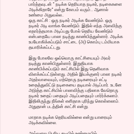
பார்த்தவுடன் " நடிக்க தெரியாத நடிகர், நடிகைகளை
அடிக்கிறாரே" என்று கோபம் வரும்... ஆனால்
உண்மை அதுவல்ல..
ஒரு காட்சி : ஒரு நடிகர் அடிக்க வேண்டும். ஒரு
நடிகர் அடி வாங்க வேண்டும். இதில் எந்த அளவிற்கு
எதார்த்தமாக அடிப்பது போல் தெரிய வேண்டும்
என்பதையே பாலா நடித்து காண்பித்துள்ளார். அடிக்க
உபயோகிக்கப்படும் சாட்டை (அ) கொம்பு டம்மியாக
தயாரிக்கப்பட்டது.
இது போலவே ஒவ்வொரு காட்சியையும் அவர்
நடித்து காண்பிதுள்ளார். இறுதியாக
காண்பிக்கப்படும் காட்சியில் இது தெளிவாக
விளக்கப்பட்டுள்ளது. அதில் இயக்குனர் பாலா நடிகர்
அதர்வாவையும், மற்றொரு நடிகரையும் எட்டி
உதைத்துவிட்டு நடிகையை தடியால் அடிப்பார். உடனே
அடுத்த காட்சியில் பாலாவிற்கு பதிலாக வேறொரு
நடிகர் உதைப் பதையும் அடிப்பதையும் பார்ர்க்கலாம்.
இதிலிருந்து நீங்கள் எளிதாக புரிந்து கொள்ளலாம்.
அதுதான் படத்தின் காட்சி என்று.
மாறாக நடிக்க தெரியவில்லை என்று யாரையும்
அடிக்கவில்லை.
அவ்வளவு பெரிய தடியில் உண்மையில்