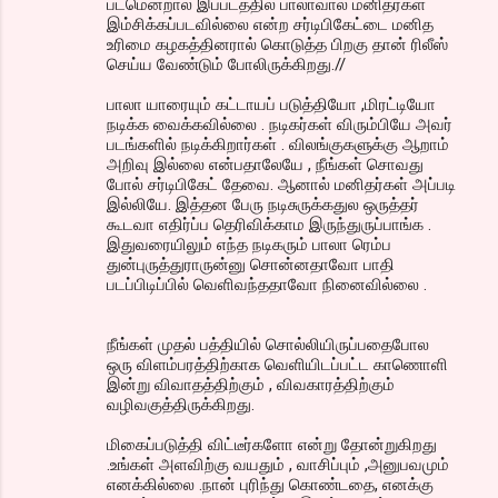
படமென்றால் இப்படத்தில் பாலாவால் மனிதர்கள்
இம்சிக்கப்படவில்லை என்ற சர்டிபிகேட்டை மனித
உரிமை கழகத்தினரால் கொடுத்த பிறகு தான் ரிலீஸ்
செய்ய வேண்டும் போலிருக்கிறது.//
பாலா யாரையும் கட்டாயப் படுத்தியோ ,மிரட்டியோ
நடிக்க வைக்கவில்லை . நடிகர்கள் விரும்பியே அவர்
படங்களில் நடிக்கிறார்கள் . விலங்குகளுக்கு ஆறாம்
அறிவு இல்லை என்பதாலேயே , நீங்கள் சொவது
போல் சர்டிபிகேட் தேவை. ஆனால் மனிதர்கள் அப்படி
இல்லியே. இத்தன பேரு நடிசுருக்கதுல ஒருத்தர்
கூடவா எதிர்ப்ப தெரிவிக்காம இருந்துருப்பாங்க .
இதுவரையிலும் எந்த நடிகரும் பாலா ரெம்ப
துன்புருத்துராருன்னு சொன்னதாவோ பாதி
படப்பிடிப்பில் வெளிவந்ததாவோ நினைவில்லை .
நீங்கள் முதல் பத்தியில் சொல்லியிருப்பதைபோல
ஒரு விளம்பரத்திற்காக வெளியிடப்பட்ட காணொளி
இன்று விவாதத்திற்கும் , விவகாரத்திற்கும்
வழிவகுத்திருக்கிறது.
மிகைப்படுத்தி விட்டீர்களோ என்று தோன்றுகிறது
.உங்கள் அளவிற்கு வயதும் , வாசிப்பும் ,அனுபவமும்
எனக்கில்லை .நான் புரிந்து கொண்டதை, எனக்கு