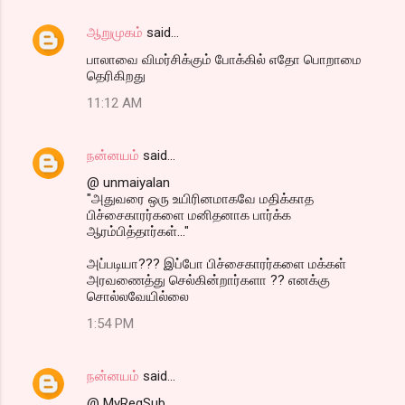
ஆறுமுகம்
said…
பாலாவை விமர்சிக்கும் போக்கில் எதோ பொறாமை
தெரிகிறது
11:12 AM
நன்னயம்
said…
@ unmaiyalan
"அதுவரை ஒரு உயிரினமாகவே மதிக்காத
பிச்சைகாரர்களை மனிதனாக பார்க்க
ஆரம்பித்தார்கள்..."
அப்படியா??? இப்போ பிச்சைகாரர்களை மக்கள்
அரவணைத்து செல்கின்றார்களா ?? எனக்கு
சொல்லவேயில்லை
1:54 PM
நன்னயம்
said…
@ MyRegSub