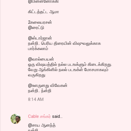
@பின்ன்னோக்கி
கிட்டத்தட்ட ஆமா
2கலையரசன்
@ரைட்டு
@ஸ்டார்ஜான்
நன்றி.. பெரிய திரையின் விஷுவலுக்காக
பார்க்கலாம்
@வால்பையன்
ஒரு விஷயத்தில் நல்ல படஙக்ளும் கிடைக்கிறது.
வேறு ஆங்கிளில் நலல் படஙக்ள் மோசமாகவும்
வருகிறது
@உளருனது விவேகன்
நன்றி.. ந்ன்றி
8:14 AM
Cable சங்கர்
said…
@சாய ஆனந்த்
நன்றி