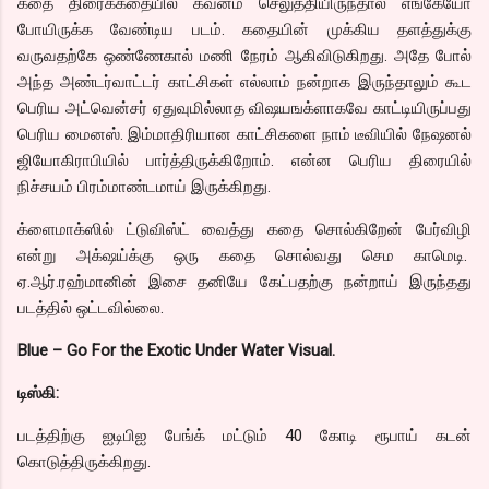
கதை திரைக்கதையில் கவனம் செலுத்தியிருந்தால் எங்கேயோ
போயிருக்க வேண்டிய படம். கதையின் முக்கிய தளத்துக்கு
வருவதற்கே ஒண்ணேகால் மணி நேரம் ஆகிவிடுகிறது. அதே போல்
அந்த அண்டர்வாட்டர் காட்சிகள் எல்லாம் நன்றாக இருந்தாலும் கூட
பெரிய அட்வென்சர் ஏதுவுமில்லாத விஷயஙக்ளாகவே காட்டியிருப்பது
பெரிய மைனஸ். இம்மாதிரியான காட்சிகளை நாம் டீவியில் நேஷனல்
ஜியோகிராபியில் பார்த்திருக்கிறோம். என்ன பெரிய திரையில்
நிச்சயம் பிரம்மாண்டமாய் இருக்கிறது.
க்ளைமாக்ஸில் ட்டுவிஸ்ட் வைத்து கதை சொல்கிறேன் பேர்விழி
என்று அக்‌ஷய்க்கு ஒரு கதை சொல்வது செம காமெடி.
ஏ.ஆர்.ரஹ்மானின் இசை தனியே கேட்பதற்கு நன்றாய் இருந்தது
படத்தில் ஒட்டவில்லை.
Blue – Go For the Exotic Under Water Visual.
டிஸ்கி:
படத்திற்கு ஐடிபிஐ பேங்க் மட்டும் 40 கோடி ரூபாய் கடன்
கொடுத்திருக்கிறது.