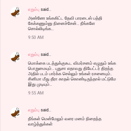
எறும்பு
said…
C
அண்ணே உங்ககிட்ட தேவி பாரடைஸ் பத்தி
o
கேக்கணும்னு நினைச்சேன்... நீங்களே
m
சொல்லிடிங்க...
m
9:50 AM
e
n
எறும்பு
said…
t
மொக்கை படத்துக்குகூட விமர்சனம் எழுதும் உங்க
பொறுமையும்... புதுசா எதாவது தியேட்டர் திறந்த
s
அதில் படம் பார்க்க செல்லும் உங்கள் ரசனையும்..
சினிமா மீது தீரா காதல் கொண்டிருந்தால் மட்டுமே
இது முடியும்...
9:55 AM
எறும்பு
said…
நீங்கள் மென்மேலும் வளர மனம் நிறைந்த
வாழ்த்துக்கள்