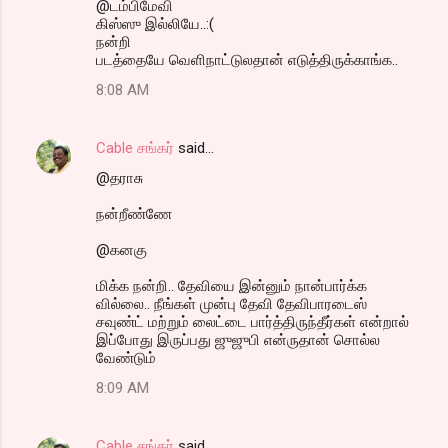
@டம்பிமேவி
கிஸ்ஸு இல்லியே..:(
நன்றி
படத்தையே வெளிநாட்டுலதான் எடுத்திருக்காங்க..
8:08 AM
Cable சங்கர்
said…
@தராசு
நன்றீண்ணே
@கனகு
மிக்க நன்றி.. தேவியை இன்னும் நான்பார்க்க
வில்லை.. நீங்கள் முன்பு தேவி தேவிபாரடைஸ்
சவுண்ட் மற்றும் லைட்டை பார்த்திருந்தீர்கள் என்றால்
இப்போது இருப்பது ஜுஜுபி என்ருதான் சொல்ல
வேண்டும்
8:09 AM
Cable சங்கர்
said…