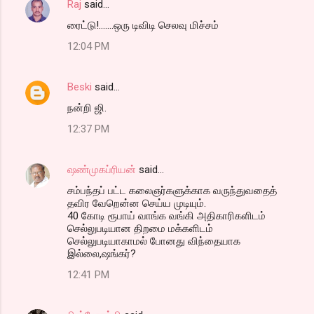
Raj
said…
ரைட்டு!.......ஒரு டிவிடி செலவு மிச்சம்
12:04 PM
Beski
said…
நன்றி ஜி.
12:37 PM
ஷண்முகப்ரியன்
said…
சம்பந்தப் பட்ட கலைஞர்களுக்காக வருந்துவதைத்
தவிர வேறென்ன செய்ய முடியும்.
40 கோடி ரூபாய் வாங்க வங்கி அதிகாரிகளிடம்
செல்லுபடியான திறமை மக்களிடம்
செல்லுபடியாகாமல் போனது விந்தையாக
இல்லை,ஷங்கர்?
12:41 PM