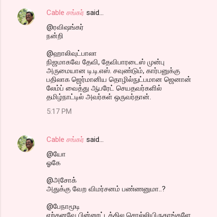
Cable சங்கர்
said…
@ரவிஷங்கர்
நன்றி
@ஹாலிவுட்பாலா
நிஜமாகவே தேவி, தேவிபாரடைஸ் முன்பு
அருமையான டி.டி.எஸ். சவுண்டும், கார்பனுக்கு
பதிலாக ஜெர்மானிய தொழில்நுட்பமான ஜெனான்
லேம்ப் வைத்து ஆபரேட் செயதவர்களில்
தமிழ்நாட்டில் அவர்கள் ஒருவர்தான்.
5:17 PM
Cable சங்கர்
said…
@யோ
ஓகே
@அசோக்
அதுக்கு வேற விமர்சனம் பண்ணனுமா..?
@பேநாமூடி
ஏற்கனவே பின்னூட்டத்தில சொல்லியிருகாங்களே