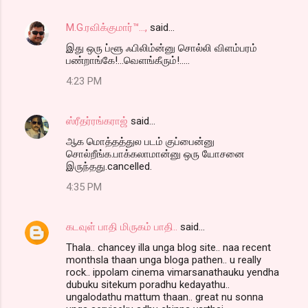
M.G.ரவிக்குமார்™...,
said…
இது ஒரு ப்ளூ ஃபிலிம்ன்னு சொல்லி விளம்பரம்
பண்றாங்கே!...வெளங்கீரும்!.....
4:23 PM
ஸ்ரீதர்ரங்கராஜ்
said…
ஆக மொத்தத்துல படம் குப்பைன்னு
சொல்றீங்க.பாக்கலாமான்னு ஒரு யோசனை
இருந்தது.cancelled.
4:35 PM
கடவுள் பாதி மிருகம் பாதி..
said…
Thala.. chancey illa unga blog site.. naa recent
monthsla thaan unga bloga pathen.. u really
rock.. ippolam cinema vimarsanathauku yendha
dubuku sitekum poradhu kedayathu..
ungalodathu mattum thaan.. great nu sonna