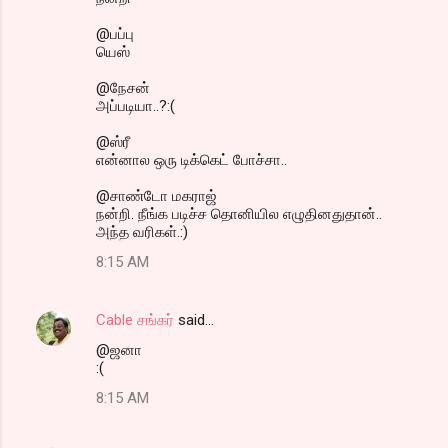
@பப்பு
யெஸ்
@நேசன்
அப்படியா..?:(
@ஸ்ரீ
என்னால ஒரு டிக்கெட் போச்சா..
@சாண்டோ மகராஜ்
நன்றி. நீங்க படிச்ச தொனியில எழுதினதுதான்..
அந்த வரிகள்.:)
8:15 AM
Cable சங்கர்
said…
@ஜனா
:(
8:15 AM