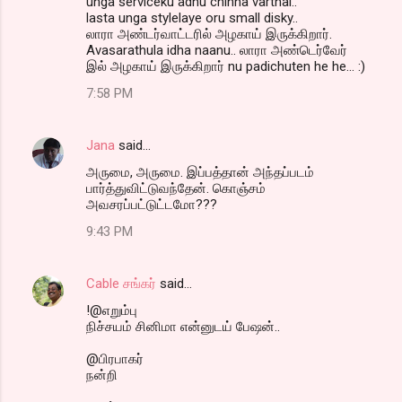
unga serviceku adhu chinna varthai..
lasta unga stylelaye oru small disky..
லாரா அண்டர்வாட்டரில் அழகாய் இருக்கிறார்.
Avasarathula idha naanu.. லாரா அண்டெர்வேர்
இல் அழகாய் இருக்கிறார் nu padichuten he he... :)
7:58 PM
Jana
said…
அருமை, அருமை. இப்பத்தான் அந்தப்படம்
பார்த்துவிட்டுவந்தேன். கொஞ்சம்
அவசரப்பட்டுட்டமோ???
9:43 PM
Cable சங்கர்
said…
!@எறும்பு
நிச்சயம் சினிமா என்னுடய் பேஷன்..
@பிரபாகர்
நன்றி