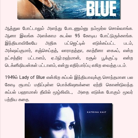
ஆத்துல போட்டாலும் அளந்து போடணும்னு நம்மூர்ல சொல்வாங்க.
ஆனா இவங்க அளக்காம கடல்ல 95 கோடிய போட்டுருக்காங்க.
இந்தியாவிலேயே அதிக பட்ஜெட்டில் எடுக்கப்பட்ட படம்,
அக்‌ஷய்குமார், சஞ்செய்தத், லாராதத்தா, காத்ரீனா கைஃப், என்ற
நட்சத்திர பட்டாளம், ஏ.ஆர்.ரஹ்மான், ரசூல் பூக்குட்டி என்ற
டெக்னீஷியன்கள் பட்டாளம், என்று எதிர்பார்ப்பு எகிற வைத்த படம்.
1949ல் Lady of Blue என்கிற கப்பல் இந்தியாவுக்கு சொந்தமான பல
கோடி ரூபாய் மதிப்புள்ள பொக்கிஷஙக்ளை ஏற்றி கொண்டுவந்த
கப்பல் பஹாமாஸ் தீவில் மூழ்கிவிட, அதை எடுக்க போகும் மூவர்
பற்றிய கதை.