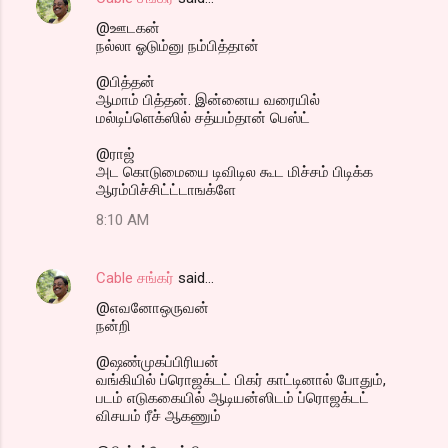
@ஊடகன்
நல்லா ஓடும்னு நம்பித்தான்
@பித்தன்
ஆமாம் பித்தன். இன்னைய வரையில்
மல்டிப்ளெக்ஸில் சத்யம்தான் பெஸ்ட்
@ராஜ்
அட கொடுமையை டிவிடில கூட மிச்சம் பிடிக்க
ஆரம்பிச்சிட்ட்டாஙக்ளே
8:10 AM
Cable சங்கர்
said…
@எவனோஒருவன்
நன்றி
@ஷண்முகப்பிரியன்
வங்கியில் ப்ரொஜக்டட் பிகர் காட்டினால் போதும்,
படம் எடுககையில் ஆடியன்ஸிடம் ப்ரொஜக்டட்
விசயம் ரீச் ஆகணும்