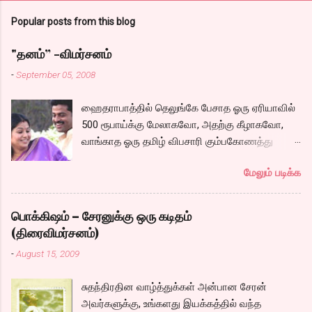
Popular posts from this blog
"தனம்” -விமர்சனம்
-
September 05, 2008
ஹைதராபாத்தில் தெலுங்கே பேசாத ஓரு ஏரியாவில்
500 ரூபாய்க்கு மேலாகவோ, அதற்கு கீழாகவோ,
வாங்காத ஓரு தமிழ் விபசாரி கும்பகோணத்து
அக்ரஹாரத்தின் வீட்டில் மருமகளாக
மேலும் படிக்க
வாழ்கைபடுகிறாள். அவளுடய வாழ்கை எப்படி
அமைந்தது? என்ற ஓரு நல்ல லைனை , சங்கீதா
தன்னுடய இடுப்பை சுழற்றி, சுழற்றி நடப்பதை போல்
பொக்கிஷம் – சேரனுக்கு ஒரு கடிதம்
சும்மா, சுத்தி, சுத்தி குழப்பி, நம்பமுடியாத
(திரைவிமர்சனம்)
திரைக்கதையால் சொதப்பி,சங்கீதாவை ஏதோ
-
August 15, 2009
ரஜினியை போல நினைத்து பில்டப் செய்வதும்,
அவரும் அதற்கு ஏற்றார் போல் ரஜினி பாஷா போல
சுதந்திரதின வாழ்த்துக்கள் அன்பான சேரன்
க்ளைமாக்ஸில் செய்வதும் கொஞ்சம் அல்ல
அவர்களுக்கு, உங்களது இயக்கத்தில் வந்த
ரொம்பவே ஓவர். ஓரு ஆச்சாரமான இளைஞன்