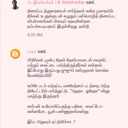
அ. இரவிசங்கர் | A. Ravishankar
said…
திரைப்படத்துறையைச் சார்ந்தவர் என்ற முறையில்
நீங்கள் உடனுக்குடன் எழுதும் பன்மொழித் திரைப்பட
விமர்சனங்கள் மிகவும் உதவுகின்றன.
நம்பக்கூடியதாய் இருக்கிறது. நன்றி.
8:20 AM
பாலா
said…
///நீங்கள் முன்பு தேவி தேவிபாரடைஸ் சவுண்ட்
மற்றும் லைட்டை பார்த்திருந்தீர்கள் என்றால்
இப்போது இருப்பது ஜுஜுபி என்ருதான் சொல்ல
வேண்டும்//////
உயிரே படம் வந்தப்ப, மணிரத்னம் படத்தை அந்த
தியேட்டரில் பார்த்துட்டு.. “ஆஹா.. ஓஹோ”-ன்னு
புகழ்ந்து இருந்தார்.
கார்பன் உபயோகிப்பதற்கு பதிலா.. லைட்டோ-
என்னமோ.. யூஸ் பண்ணுறாங்கன்னு.
இப்ப அதுவும் நட்டுகிச்சா...!