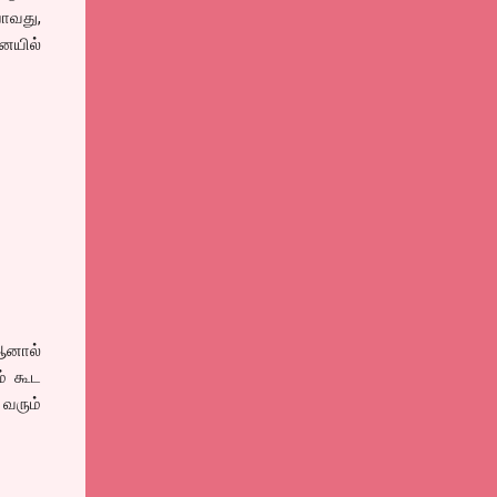
ோவது,
னையில்
 ஆனால்
ம் கூட
 வரும்