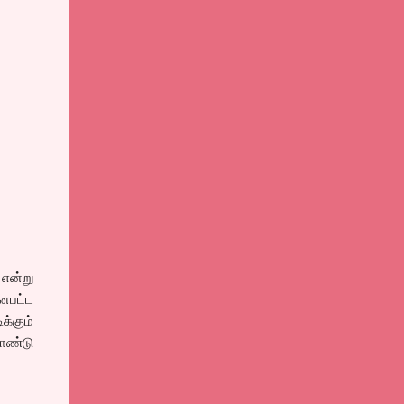
 என்று
னபட்ட
க்கும்
ொண்டு