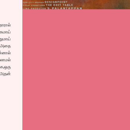
றோரால்
்கமாய்
னுமாய்
, அதை
ன்னால்
லாமல்
க,ஒரு
 அதன்