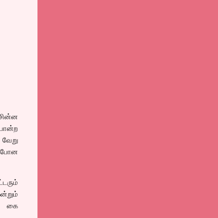
 சின்ன
போன்ற
 வேறு
் போன
டரும்
ன்றும்
ல் கை