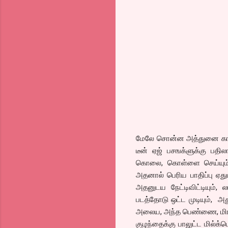
மேலே சொன்ன அத்துனை காட்ச
டீன் ஏஜ் பசஙக்ளுக்கு பதிலா
கொலை, கொள்ளை செய்யும் க
அதனால் பெரிய பாதிப்பு ஏது
அதனுடய நேட்டிவிட்டியும், 
படத்தோடு ஒட்ட முடியும், 
அலைய, அந்த பெண்ணை, மிரட்ட
குழந்தைக்கு பாலுட்ட மில்க்