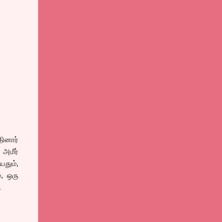
தினார்
 அமீர்
தும்,
், ஒரு
.