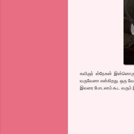
கவிஞர் ஸ்நேகன் இன்னொரு ர
வருவேனா என்கிறது. ஒரு வேள
இவரை போடலாம்.கூட வரும் இ