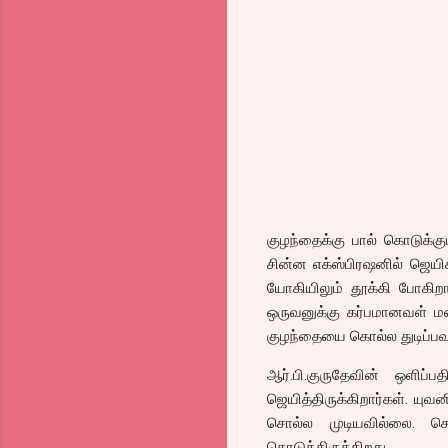
குழந்தைக்கு பால் கொடுக்க
சின்ன எக்ஸ்பிரஷனில் ஜெயி
யோகியிலும் தூக்கி போகிற
ஒருவனுக்கு கர்பமானவள் 
குழந்தையை கொல்ல துடிப்ப
ஆர்.பி.குருதேவின் ஒளிப்
ஜெயித்திருக்கிறார்கள். யு
சொல்ல முடியவில்லை. ச
கொடுத்திருக்கிறது.