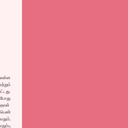
 என்ன
ற்றும்
்டது.
் போது
ல்தான்
ு பெண்
வதும்,
றும்பு