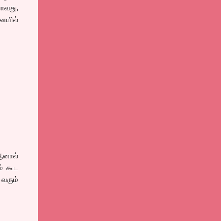
ோவது,
னையில்
 ஆனால்
ம் கூட
 வரும்