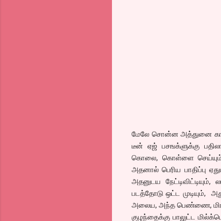
மேலே சொன்ன அத்துனை காட்ச
டீன் ஏஜ் பசஙக்ளுக்கு பதிலா
கொலை, கொள்ளை செய்யும் க
அதனால் பெரிய பாதிப்பு ஏது
அதனுடய நேட்டிவிட்டியும், 
படத்தோடு ஒட்ட முடியும், 
அலைய, அந்த பெண்ணை, மிரட்ட
குழந்தைக்கு பாலுட்ட மில்க்