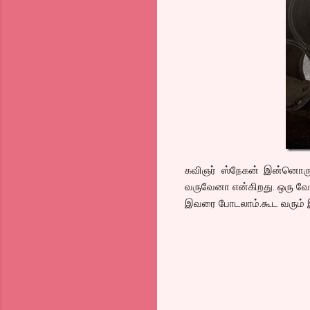
கவிஞர் ஸ்நேகன் இன்னொரு ர
வருவேனா என்கிறது. ஒரு வேள
இவரை போடலாம்.கூட வரும் இ