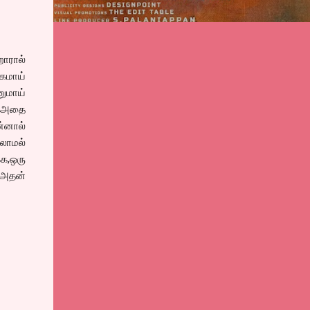
றோரால்
்கமாய்
னுமாய்
, அதை
ன்னால்
லாமல்
க,ஒரு
 அதன்