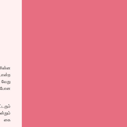
 சின்ன
போன்ற
 வேறு
் போன
டரும்
ன்றும்
ல் கை