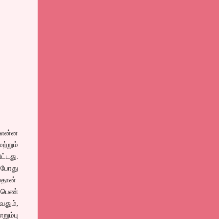
 என்ன
ற்றும்
்டது.
் போது
ல்தான்
ு பெண்
வதும்,
றும்பு