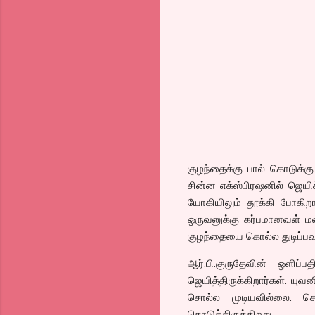
குழந்தைக்கு பால் கொடுக்க
சின்ன எக்ஸ்பிரஷனில் ஜெயி
யோகியிலும் தூக்கி போகிற
ஒருவனுக்கு கர்பமானவள் 
குழந்தையை கொல்ல துடிப்ப
ஆர்.பி.குருதேவின் ஒளிப்
ஜெயித்திருக்கிறார்கள். யு
சொல்ல முடியவில்லை. ச
கொடுத்திருக்கிறது.