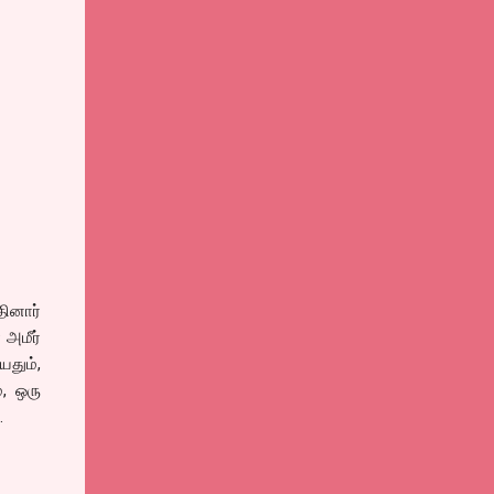
தினார்
 அமீர்
தும்,
், ஒரு
.