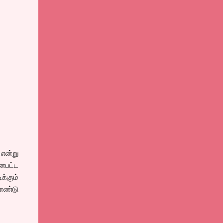
 என்று
னபட்ட
க்கும்
ொண்டு