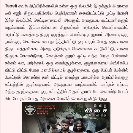
Tsosti
சவுத் ஆப்பிரிக்காவில் உள்ள ஒரு ஸ்லமில் இருக்கும் அநாதை
டீன் ஏஜர். சிறுவயதிலேயே பெற்றோரால் கைவிடப்பட்டு முட்டி மோதி
இந்த ஸ்லம்மில் செட்டிலானவன். அவனும், அவனுடய கூட்டாளிகளும்
வழக்கமாய் இம்மாதிரியான சிறுவர்கள் ஈடுபடும், கொள்ளையில்
ஈடுபட்டு பணத்தை திருடி குடித்தும், பெண்களுடனுமாய் அலைய, ஒரு
நாள் ஒரு கொள்ளையை நடந்த்திவிட்டு ஓடி வரும் போது ஒரு காரை
திருட எத்தனிக்க, அதை தடுக்கும் பெண்ணை சுட்டுவிட்டு, காரை
திருடிக் கொண்டுவர, கொஞ்சம் தூரம் ஓட்டி வந்த பிறகு பின்னால்
சத்தம் வர, பார்த்தால் ஒரு கைக்குழந்தை, குழந்தையை அங்கேயே
விட்டு விட்டு போக மனமில்லாமல் குழந்தையை ஒரு பேப்பர் பேக்கில்
போட்டுக் கொண்டு தன் வீட்டில் வைத்து பராமரிக்க ஆரம்பிக்க,ஒரு
கட்டத்தில் குழந்தையால் அவனுடய வாழ்கையில் மாற்றம் ஏற்பட,
அந்த குழந்தையை ஒரு கட்டத்தில் அதன் தாயிடமே கொண்டு போய்
விட போகும் போது அவனை போலீஸ் கொன்று விடுகிறது.