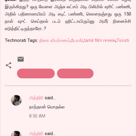
இருக்கிறது? ஒரு வேளை அஞ்சு லட்சம் அடி பிலிமில் ஷூட் பண்ணி,
அதில் பதினாலாயிரம் அடி எடிட் பண்ணி, கொறைஞ்சது ஒரு 150
நாள் ஷுட் செய்தால் படம் ஹிட்டாயிரும்னு அமீர் நினைச்சி
எடுத்திட்டிருந்தாரோ..?
Technorati Tags:
திரை விமர்சனம்
,
யோகி
,
tamil film reveiw
,
Tsosti
tamil film review
திரை விமர்சனம்
அத்திரி
said…
C
நாந்தான் மொதல்ல
o
8:50 AM
m
m
அத்திரி
said…
e