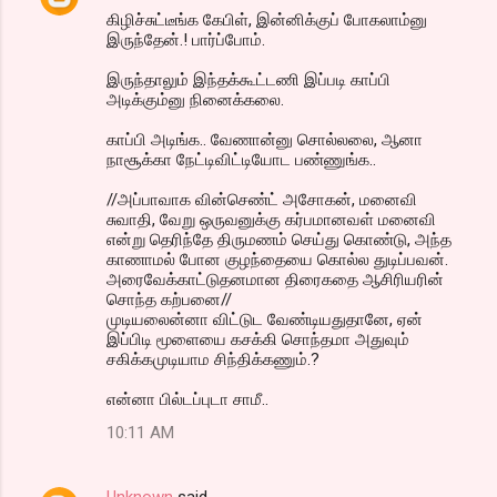
கிழிச்சுட்டீங்க கேபிள், இன்னிக்குப் போகலாம்னு
இருந்தேன்.! பார்ப்போம்.
இருந்தாலும் இந்தக்கூட்டணி இப்படி காப்பி
அடிக்கும்னு நினைக்கலை.
காப்பி அடிங்க.. வேணான்னு சொல்லலை, ஆனா
நாசூக்கா நேட்டிவிட்டியோட பண்ணுங்க..
//அப்பாவாக வின்செண்ட் அசோகன், மனைவி
சுவாதி, வேறு ஒருவனுக்கு கர்பமானவள் மனைவி
என்று தெரிந்தே திருமணம் செய்து கொண்டு, அந்த
காணாமல் போன குழந்தையை கொல்ல துடிப்பவன்.
அரைவேக்காட்டுதனமான திரைகதை ஆசிரியரின்
சொந்த கற்பனை//
முடியலைன்னா விட்டுட வேண்டியதுதானே, ஏன்
இப்பிடி மூளையை கசக்கி சொந்தமா அதுவும்
சகிக்கமுடியாம சிந்திக்கணும்.?
என்னா பில்டப்புடா சாமீ..
10:11 AM
Unknown
said…