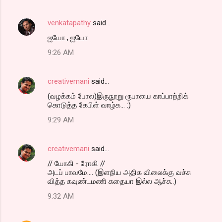
venkatapathy
said…
ஐயோ., ஐயோ
9:26 AM
creativemani
said…
(வழக்கம் போல)இருநூறு ரூபாயை காப்பாற்றிக்
கொடுத்த கேபிள் வாழ்க... :)
9:29 AM
creativemani
said…
// யோகி - ரோகி //
அடப் பாவமே.... (இளநிய அதிக விலைக்கு வச்சு
வித்த கவுண்டமணி கதையா இல்ல ஆச்சு..)
9:32 AM