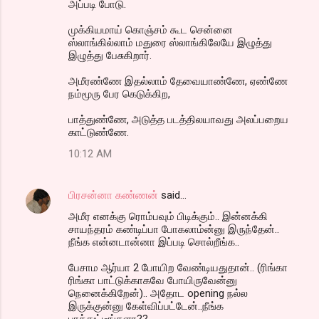
அப்படி போடு.
முக்கியமாய் கொஞ்சம் கூட சென்னை
ஸ்லாங்கில்லாம் மதுரை ஸ்லாங்கிலேயே இழுத்து
இழுத்து பேசுகிறார்.
அமீரண்ணே இதல்லாம் தேவையாண்ணே, ஏண்ணே
நம்மூரு பேர கெடுக்கிற,
பாத்துண்ணே, அடுத்த படத்திலயாவது அலப்பறைய
காட்டுண்ணே.
10:12 AM
பிரசன்னா கண்ணன்
said…
அமீர எனக்கு ரொம்பவும் பிடிக்கும்.. இன்னக்கி
சாயந்தரம் கண்டிப்பா போகலாம்ன்னு இருந்தேன்..
நீங்க என்னடான்னா இப்படி சொல்றீங்க..
பேசாம ஆர்யா 2 போயிற வேண்டியதுதான்.. (ரிங்கா
ரிங்கா பாட்டுக்காகவே போயிருவேன்னு
நெனைக்கிறேன்).. அதோட opening நல்ல
இருக்குன்னு கேள்விப்பட்டேன்..நீங்க
பாத்துட்டீங்களா??