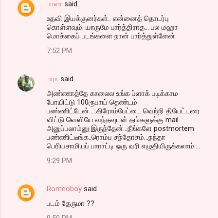
பாலா
said…
உதவி இயக்குனர்கள்.. என்னைத் தொடர்பு
கொள்ளவும். யாருமே பார்த்திராத... பல மஹா
மொக்கைப் படங்களை நான் பார்த்துள்ளேன்.
7:52 PM
மரா
said…
அண்ணாத்தே காலைல உங்க ப்ளாக் படிக்காம
போயிட்டு 100ரூபாய் தெண்டம்
பண்ணிட்டேன்.....கிரோம்பேட்டை வெற்றி தியேட்டரை
விட்டு வெளியே வந்தவுடன் தங்களுக்கு mail
அனுப்பலாம்னு இருந்தேன்...நீங்களே postmortem
பண்ணிட்டீங்க..ரொம்ப சந்தோசம்...நந்தா
பெரியசாமியப் பாராட்டி ஒரு வரி எழுதியிருக்கலாம்....
9:29 PM
Romeoboy
said…
படம் தேருமா ??
9:50 PM