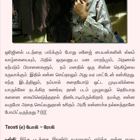
ஒரிஜினல் படத்தை பார்க்கும் போது டீனேஜ் பையன்களின் ஸ்லம்
வாழ்கையையும், அதில் ஒருவனுடய மன மாறற்மும், அதனால்
ஏற்படும் பிரசனைகளூம், நம் மனதில் ஒரு சின்ன நெகிழ்வை
உருவாக்கும். இதில் என்ன செய்தாலும் அது வர மாட்டேன் என்கிறது.
எந்த இடத்திலும், நம்மால் கதையோடு ஒட்ட முடியவில்லை.
யாருக்கோ நடக்கிற உணர்வு தான் படம் முழுவதும். தெரியாத
களனை கையிலெடுத்ததால் திண்டாடியிருக்கிறார். நமக்கு என்ன
வருமோ அதை செய்வதுதான் உசிதம். அமீர் என்னாச்சு நல்லாத்தானே
போயிட்டிருந்தது.?:((((
Tsosti (எ) யோகி – ரோகி
டிஸ்கி:
இந்த படத்தை இரண்டு வருஷமாய் எடுக்க என்ன எழவு