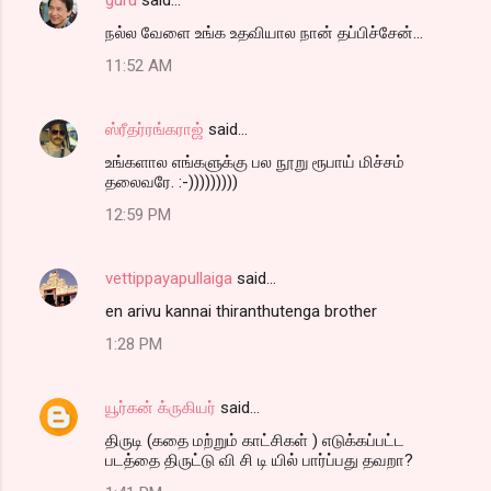
நல்ல வேளை உங்க உதவியால நான் தப்பிச்சேன்...
11:52 AM
ஸ்ரீதர்ரங்கராஜ்
said…
உங்களால எங்களுக்கு பல நூறு ரூபாய் மிச்சம்
தலைவரே. :-)))))))))
12:59 PM
vettippayapullaiga
said…
en arivu kannai thiranthutenga brother
1:28 PM
யூர்கன் க்ருகியர்
said…
திருடி (கதை மற்றும் காட்சிகள் ) எடுக்கப்பட்ட
படத்தை திருட்டு வி சி டி யில் பார்ப்பது தவறா?