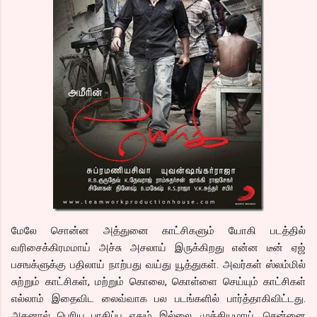
மேலே சொன்ன அத்துனை காட்சிகளும் யோகி படத்தில்
வரிசைக்கிரமமாய் அச்சு அசலாய் இருக்கிறது என்ன டீன் ஏஜ்
பசஙக்ளுக்கு பதிலாய் நாற்பது வய்து யூத்துகள். அவர்கள் ஸ்லம்மில்
சுற்றும் காட்சிகள், மற்றும் கொலை, கொள்ளை செய்யும் காட்சிகள்
எல்லாம் இதைவிட லைவ்வாக பல படங்களில் பார்த்தாகிவிட்டது.
அதனால் பெரிய பாதிப்பு ஏதும் இல்லை. முக்கியமாய், சென்னை