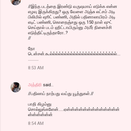
//இந்த படத்தை இரண்டு வருஷமாய் எடுக்க என்ன
n
எழவு இருக்கிறது? ஒரு வேளை அஞ்சு லட்சம் அடி
t
பிலிமில் ஷூட் பண்ணி, அதில் பதினாலாயிரம் அடி
எடிட் பண்ணி, கொறைஞ்சது ஒரு 150 நாள் ஷுட்
s
செய்தால் படம் ஹிட்டாயிரும்னு அமீர் நினைச்சி
எடுத்திட்டிருந்தாரோ..?
//
நோ
டென்சன்.கூல்ல்ல்ல்ல்ல்ல்ல்ல்ல்ல்ல்ல்ல்ல்ல்ல்ல்ல்ல்ல்ல்ல்....
............
8:53 AM
அத்திரி
said…
//பதிலாய் நாற்பது வய்து யூத்துகள்.//
பாதி கிழம்னு
சொல்லுங்களேன்......ஏன்ன்ன்ன்ன்ன்ன்ன்ன்ன்ன்ன்ன்
ன்ன்ன்ன்ன்ன்
8:54 AM