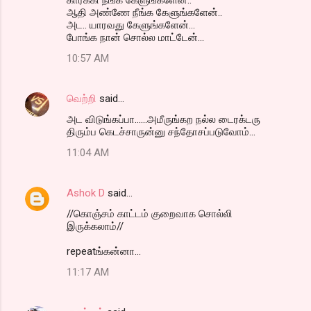
ஆதி அண்ணே நீங்க கேளுங்களேன்..
அட.. யாரவது கேளுங்களேன்...
போங்க நான் சொல்ல மாட்டேன்...
10:57 AM
வெற்றி
said…
அட விடுங்கப்பா......அமீருங்கற நல்ல டைரக்டரு
திரும்ப கெடச்சாருன்னு சந்தோசப்படுவோம்...
11:04 AM
Ashok D
said…
//கொஞ்சம் காட்டம் குறைவாக சொல்லி
இருக்கலாம்//
repeatங்கன்னா...
11:17 AM