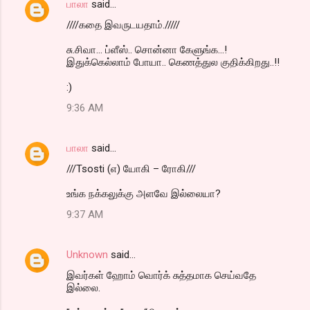
பாலா
said…
////கதை இவருடயதாம்./////
சு.சிவா... ப்ளீஸ்.. சொன்னா கேளுங்க...!
இதுக்கெல்லாம் போயா.. கெணத்துல குதிக்கிறது..!!
:)
9:36 AM
பாலா
said…
///Tsosti (எ) யோகி – ரோகி///
உங்க நக்கலுக்கு அளவே இல்லையா?
9:37 AM
Unknown
said…
இவர்கள் ஹோம் வொர்க் சுத்தமாக செய்வதே
இல்லை.