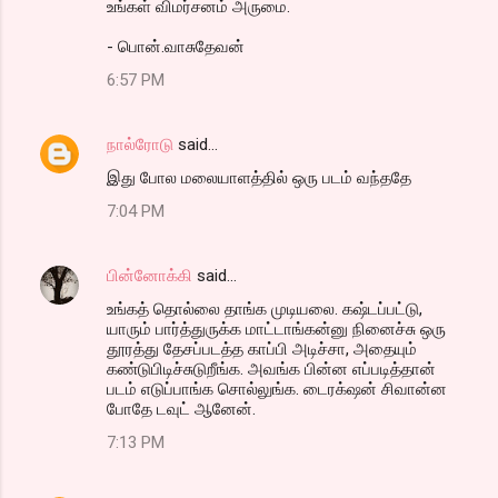
உங்கள் விமர்சனம் அருமை.
- பொன்.வாசுதேவன்
6:57 PM
நால்ரோடு
said…
இது போல மலையாளத்தில் ஒரு படம் வந்ததே
7:04 PM
பின்னோக்கி
said…
உங்கத் தொல்லை தாங்க முடியலை. கஷ்டப்பட்டு,
யாரும் பார்த்துருக்க மாட்டாங்கன்னு நினைச்சு ஒரு
தூரத்து தேசப்படத்த காப்பி அடிச்சா, அதையும்
கண்டுபிடிச்சுடுறீங்க. அவங்க பின்ன எப்படித்தான்
படம் எடுப்பாங்க சொல்லுங்க. டைரக்‌ஷன் சிவான்ன
போதே டவுட் ஆனேன்.
7:13 PM