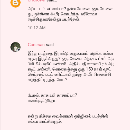
அப்ப படம் ஃப்ளாப்பா? நல்ல வேளை. ஒரு வேளை
ஓடிருச்சினா அமீர் தொடர்ந்து ஹீரோவா
நடிச்சிருவாரேன்னு பயந்தேன்.
10:12 AM
Ganesan
said…
இந்த படத்தை இரண்டு வருஷமாய் எடுக்க என்ன
எழவு இருக்கிறது? ஒரு வேளை அஞ்சு லட்சம் அடி
பிலிமில் ஷூட் பண்ணி, அதில் பதினாலாயிரம் அடி
எடிட் பண்ணி, கொறைஞ்சது ஒரு 150 நாள் ஷுட்
செய்தால் படம் ஹிட்டாயிரும்னு அமீர் நினைச்சி
எடுத்திட்டிருந்தாரோ..?
யோவ். காசு உன் காசாய்யா?
எவன்வூட்டுதோ .
என்று மிச்சம வைக்காமல் ஒரிஜினல் படத்தின்
எல்லா காட்சிகளும்.