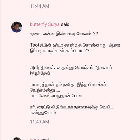
11:44 AM
butterfly Surya
said…
தலை.. என்ன இவ்வளவு கோவம்..??
Tsotsiயின் உல்டா தான் உ.த சொன்னாரு.. ஆனா
இப்படி ஈயடிச்சான் காப்பியா..??
அமீர் திரைக்கதைன்னு கொஞ்சம் ஆவலாய்
இருந்தேன்..
யாரைத்தான் நம்புவதோ இந்த பிளாக்கர்
நெஞ்சம்ன்னு ....
பாட வேண்டியதுதான் போல
சரி ரைட்டு விடுங்க..நந்தலாலாவுக்கு வெயிட்
பண்ணுவோம்..
11:49 AM
guru
said…