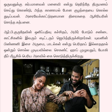
ஒருவனுக்கு கர்பமானவள் மனைவி என்று தெரிந்தே திருமணம்
செய்து கொண்டு, அந்த காணாமல் போன குழந்தையை கொல்ல
துடிப்பவன். அரைவேக்காட்டுதனமான திரைகதை ஆசிரியரின்
சொந்த கற்பனை.
ஆர்.பி.குருதேவின் ஒளிப்பதிவு கச்சிதம், அமிர் போடும் சண்டை
காட்சிகளில் இவரும் எடிட்டரும் ஜெயித்திருக்கிறார்கள். யுவனின்
பிண்ணனி இசை அருமை, பாடல்கள் என்று பெரிதாய் இல்லாததால்
ஒன்றும் சொல்ல முடியவில்லை. செகண்ட் ஹாப் முழுவதும், யோகி
தீம் மீயூசிக் பெரிய அளவில் கை கொடுத்திருக்கிறது.