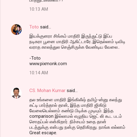
10:13 AM
Toto
said…
இய‌க்குன‌ரா சிங்க‌ம் மாதிரி இருந்துட்டு இப்ப‌
ந‌டிக‌ரா பூனை மாதிரி ஆகிட்டாரே..இதெல்லாம் டிவிடி
வ‌ராத‌ கால‌த்துல‌ செஞ்சிருக்க‌ வேண்டிய‌ வேலை..
-Toto
www.pixmonk.com
10:14 AM
CS. Mohan Kumar
said…
தல உங்களை மாதிரி இங்கிலீஷ் தமிழ்-ன்னு கலந்து
கட்டி பார்த்தால் தான், இந்த மாதிரி ஜிகிடு
வேலையெல்லாம் கண்டு பிடிக்க முடியும். இந்த
comparison இல்லாமல் எழுதிய ஜெட் லி கூட படம்
சொதப்பல் என்கிறார். நிச்சயம் உதை தான்
படத்துக்கு என்பது நன்கு தெரிகிறது. நாங்க எல்லாம்
Great escape.