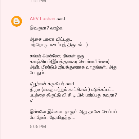
1:41 PM
ARV Loshan
said…
இவருமா? வாழ்க.
ஆசை யாரை விட்டது..
மற்றொரு படைப்புத் திருடன்.. :)
சங்கர் அண்ணே, நீங்கள் ஒரு
களஞ்சியம்(இயக்குனரை சொல்லவில்லை)...
அமீர், மீண்டும் இயக்குனராக வாருங்கள்.. அது
போதும்..
//யூர்கன் க்ருகியர் said...
திருடி (கதை மற்றும் காட்சிகள் ) எடுக்கப்பட்ட
படத்தை திருட்டு வி சி டி யில் பார்ப்பது தவறா?
//
இல்லவே இல்லை.. நானும் அது தானே செய்யப்
போறேன்.. நேரமிருந்தா..
5:05 PM