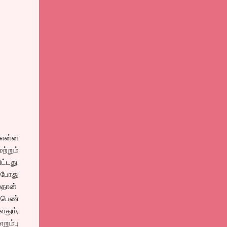
 என்ன
ற்றும்
்டது.
் போது
ல்தான்
ு பெண்
வதும்,
றும்பு