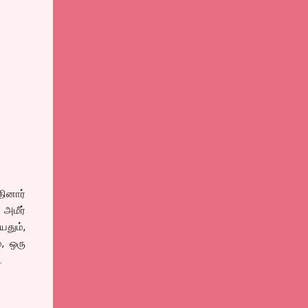
தினார்
 அமீர்
தும்,
், ஒரு
.