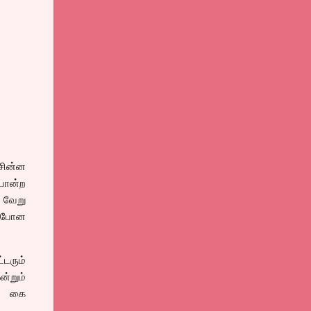
 சின்ன
போன்ற
 வேறு
் போன
டரும்
ன்றும்
ல் கை