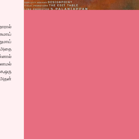
றோரால்
்கமாய்
னுமாய்
, அதை
ன்னால்
லாமல்
க,ஒரு
 அதன்