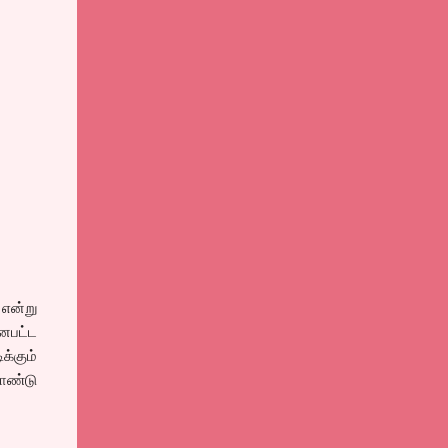
 என்று
னபட்ட
க்கும்
ொண்டு