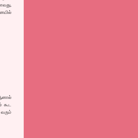
ோவது,
னையில்
 ஆனால்
ம் கூட
 வரும்