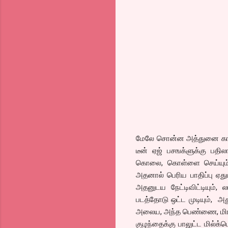
மேலே சொன்ன அத்துனை காட்ச
டீன் ஏஜ் பசஙக்ளுக்கு பதிலா
கொலை, கொள்ளை செய்யும் க
அதனால் பெரிய பாதிப்பு ஏது
அதனுடய நேட்டிவிட்டியும், 
படத்தோடு ஒட்ட முடியும், 
அலைய, அந்த பெண்ணை, மிரட்ட
குழந்தைக்கு பாலுட்ட மில்க்