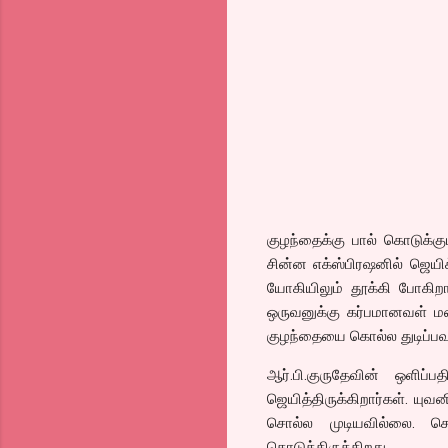
குழந்தைக்கு பால் கொடுக்க
சின்ன எக்ஸ்பிரஷனில் ஜெயி
யோகியிலும் தூக்கி போகிற
ஒருவனுக்கு கர்பமானவள் 
குழந்தையை கொல்ல துடிப்ப
ஆர்.பி.குருதேவின் ஒளிப்
ஜெயித்திருக்கிறார்கள். யு
சொல்ல முடியவில்லை. ச
கொடுத்திருக்கிறது.