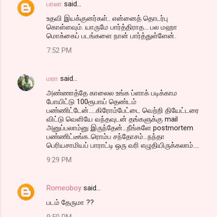
பாலா
said…
உதவி இயக்குனர்கள்.. என்னைத் தொடர்பு
கொள்ளவும். யாருமே பார்த்திராத... பல மஹா
மொக்கைப் படங்களை நான் பார்த்துள்ளேன்.
7:52 PM
மரா
said…
அண்ணாத்தே காலைல உங்க ப்ளாக் படிக்காம
போயிட்டு 100ரூபாய் தெண்டம்
பண்ணிட்டேன்.....கிரோம்பேட்டை வெற்றி தியேட்டரை
விட்டு வெளியே வந்தவுடன் தங்களுக்கு mail
அனுப்பலாம்னு இருந்தேன்...நீங்களே postmortem
பண்ணிட்டீங்க..ரொம்ப சந்தோசம்...நந்தா
பெரியசாமியப் பாராட்டி ஒரு வரி எழுதியிருக்கலாம்....
9:29 PM
Romeoboy
said…
படம் தேருமா ??
9:50 PM