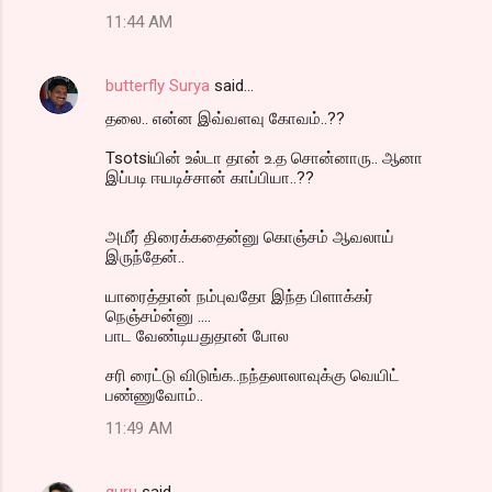
11:44 AM
butterfly Surya
said…
தலை.. என்ன இவ்வளவு கோவம்..??
Tsotsiயின் உல்டா தான் உ.த சொன்னாரு.. ஆனா
இப்படி ஈயடிச்சான் காப்பியா..??
அமீர் திரைக்கதைன்னு கொஞ்சம் ஆவலாய்
இருந்தேன்..
யாரைத்தான் நம்புவதோ இந்த பிளாக்கர்
நெஞ்சம்ன்னு ....
பாட வேண்டியதுதான் போல
சரி ரைட்டு விடுங்க..நந்தலாலாவுக்கு வெயிட்
பண்ணுவோம்..
11:49 AM
guru
said…