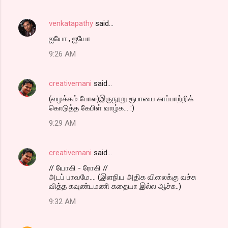
venkatapathy
said…
ஐயோ., ஐயோ
9:26 AM
creativemani
said…
(வழக்கம் போல)இருநூறு ரூபாயை காப்பாற்றிக்
கொடுத்த கேபிள் வாழ்க... :)
9:29 AM
creativemani
said…
// யோகி - ரோகி //
அடப் பாவமே.... (இளநிய அதிக விலைக்கு வச்சு
வித்த கவுண்டமணி கதையா இல்ல ஆச்சு..)
9:32 AM