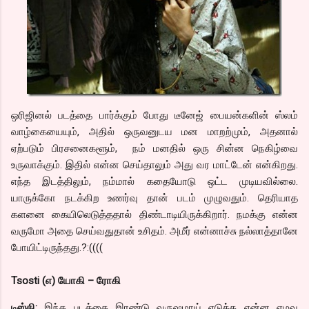
ஒரிஜினல் படத்தை பார்க்கும் போது டீனேஜ் பையன்களின் ஸ்லம்
வாழ்கையையும், அதில் ஒருவனுடய மன மாறற்மும், அதனால்
ஏற்படும் பிரசனைகளூம், நம் மனதில் ஒரு சின்ன நெகிழ்வை
உருவாக்கும். இதில் என்ன செய்தாலும் அது வர மாட்டேன் என்கிறது.
எந்த இடத்திலும், நம்மால் கதையோடு ஒட்ட முடியவில்லை.
யாருக்கோ நடக்கிற உணர்வு தான் படம் முழுவதும். தெரியாத
களனை கையிலெடுத்ததால் திண்டாடியிருக்கிறார். நமக்கு என்ன
வருமோ அதை செய்வதுதான் உசிதம். அமீர் என்னாச்சு நல்லாத்தானே
போயிட்டிருந்தது.?:((((
Tsosti (எ) யோகி – ரோகி
டிஸ்கி:
இந்த படத்தை இரண்டு வருஷமாய் எடுக்க என்ன எழவு