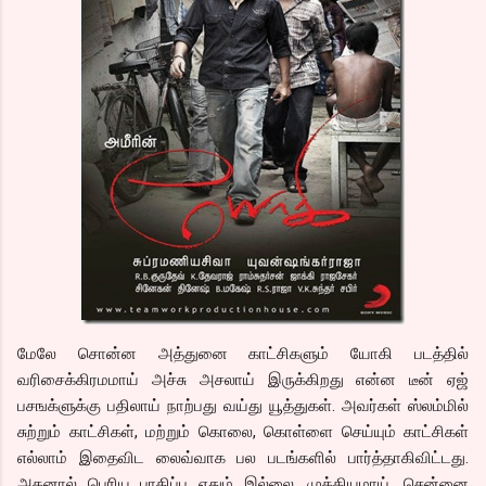
மேலே சொன்ன அத்துனை காட்சிகளும் யோகி படத்தில்
வரிசைக்கிரமமாய் அச்சு அசலாய் இருக்கிறது என்ன டீன் ஏஜ்
பசஙக்ளுக்கு பதிலாய் நாற்பது வய்து யூத்துகள். அவர்கள் ஸ்லம்மில்
சுற்றும் காட்சிகள், மற்றும் கொலை, கொள்ளை செய்யும் காட்சிகள்
எல்லாம் இதைவிட லைவ்வாக பல படங்களில் பார்த்தாகிவிட்டது.
அதனால் பெரிய பாதிப்பு ஏதும் இல்லை. முக்கியமாய், சென்னை