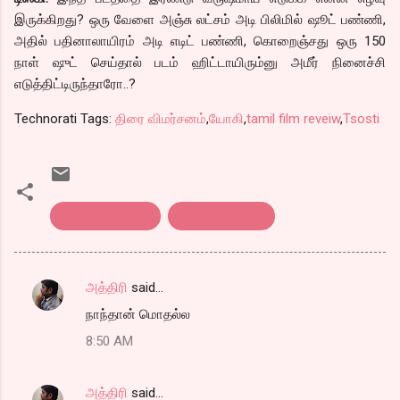
இருக்கிறது? ஒரு வேளை அஞ்சு லட்சம் அடி பிலிமில் ஷூட் பண்ணி,
அதில் பதினாலாயிரம் அடி எடிட் பண்ணி, கொறைஞ்சது ஒரு 150
நாள் ஷுட் செய்தால் படம் ஹிட்டாயிரும்னு அமீர் நினைச்சி
எடுத்திட்டிருந்தாரோ..?
Technorati Tags:
திரை விமர்சனம்
,
யோகி
,
tamil film reveiw
,
Tsosti
tamil film review
திரை விமர்சனம்
அத்திரி
said…
C
நாந்தான் மொதல்ல
o
8:50 AM
m
m
அத்திரி
said…
e