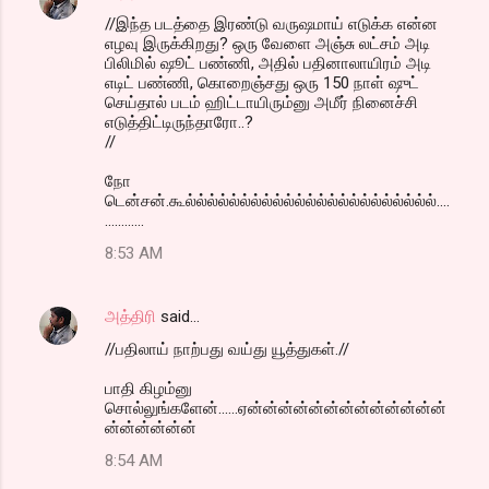
//இந்த படத்தை இரண்டு வருஷமாய் எடுக்க என்ன
n
எழவு இருக்கிறது? ஒரு வேளை அஞ்சு லட்சம் அடி
t
பிலிமில் ஷூட் பண்ணி, அதில் பதினாலாயிரம் அடி
எடிட் பண்ணி, கொறைஞ்சது ஒரு 150 நாள் ஷுட்
s
செய்தால் படம் ஹிட்டாயிரும்னு அமீர் நினைச்சி
எடுத்திட்டிருந்தாரோ..?
//
நோ
டென்சன்.கூல்ல்ல்ல்ல்ல்ல்ல்ல்ல்ல்ல்ல்ல்ல்ல்ல்ல்ல்ல்ல்ல்ல்....
............
8:53 AM
அத்திரி
said…
//பதிலாய் நாற்பது வய்து யூத்துகள்.//
பாதி கிழம்னு
சொல்லுங்களேன்......ஏன்ன்ன்ன்ன்ன்ன்ன்ன்ன்ன்ன்ன்
ன்ன்ன்ன்ன்ன்
8:54 AM