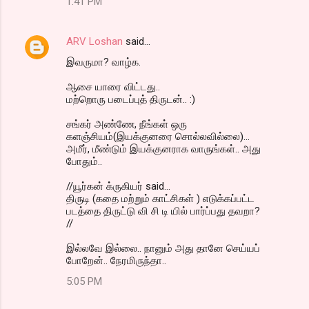
1:41 PM
ARV Loshan
said…
இவருமா? வாழ்க.
ஆசை யாரை விட்டது..
மற்றொரு படைப்புத் திருடன்.. :)
சங்கர் அண்ணே, நீங்கள் ஒரு
களஞ்சியம்(இயக்குனரை சொல்லவில்லை)...
அமீர், மீண்டும் இயக்குனராக வாருங்கள்.. அது
போதும்..
//யூர்கன் க்ருகியர் said...
திருடி (கதை மற்றும் காட்சிகள் ) எடுக்கப்பட்ட
படத்தை திருட்டு வி சி டி யில் பார்ப்பது தவறா?
//
இல்லவே இல்லை.. நானும் அது தானே செய்யப்
போறேன்.. நேரமிருந்தா..
5:05 PM