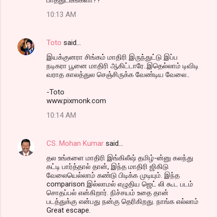
10:13 AM
Toto
said…
இய‌க்குன‌ரா சிங்க‌ம் மாதிரி இருந்துட்டு இப்ப‌
ந‌டிக‌ரா பூனை மாதிரி ஆகிட்டாரே..இதெல்லாம் டிவிடி
வ‌ராத‌ கால‌த்துல‌ செஞ்சிருக்க‌ வேண்டிய‌ வேலை..
-Toto
www.pixmonk.com
10:14 AM
CS. Mohan Kumar
said…
தல உங்களை மாதிரி இங்கிலீஷ் தமிழ்-ன்னு கலந்து
கட்டி பார்த்தால் தான், இந்த மாதிரி ஜிகிடு
வேலையெல்லாம் கண்டு பிடிக்க முடியும். இந்த
comparison இல்லாமல் எழுதிய ஜெட் லி கூட படம்
சொதப்பல் என்கிறார். நிச்சயம் உதை தான்
படத்துக்கு என்பது நன்கு தெரிகிறது. நாங்க எல்லாம்
Great escape.