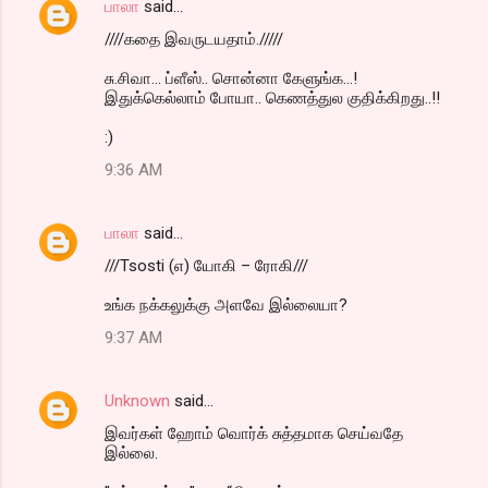
பாலா
said…
////கதை இவருடயதாம்./////
சு.சிவா... ப்ளீஸ்.. சொன்னா கேளுங்க...!
இதுக்கெல்லாம் போயா.. கெணத்துல குதிக்கிறது..!!
:)
9:36 AM
பாலா
said…
///Tsosti (எ) யோகி – ரோகி///
உங்க நக்கலுக்கு அளவே இல்லையா?
9:37 AM
Unknown
said…
இவர்கள் ஹோம் வொர்க் சுத்தமாக செய்வதே
இல்லை.