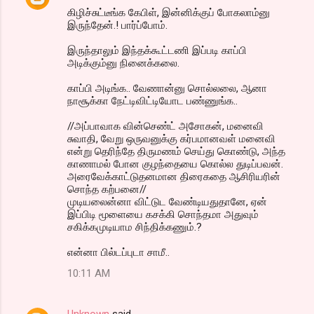
கிழிச்சுட்டீங்க கேபிள், இன்னிக்குப் போகலாம்னு
இருந்தேன்.! பார்ப்போம்.
இருந்தாலும் இந்தக்கூட்டணி இப்படி காப்பி
அடிக்கும்னு நினைக்கலை.
காப்பி அடிங்க.. வேணான்னு சொல்லலை, ஆனா
நாசூக்கா நேட்டிவிட்டியோட பண்ணுங்க..
//அப்பாவாக வின்செண்ட் அசோகன், மனைவி
சுவாதி, வேறு ஒருவனுக்கு கர்பமானவள் மனைவி
என்று தெரிந்தே திருமணம் செய்து கொண்டு, அந்த
காணாமல் போன குழந்தையை கொல்ல துடிப்பவன்.
அரைவேக்காட்டுதனமான திரைகதை ஆசிரியரின்
சொந்த கற்பனை//
முடியலைன்னா விட்டுட வேண்டியதுதானே, ஏன்
இப்பிடி மூளையை கசக்கி சொந்தமா அதுவும்
சகிக்கமுடியாம சிந்திக்கணும்.?
என்னா பில்டப்புடா சாமீ..
10:11 AM
Unknown
said…