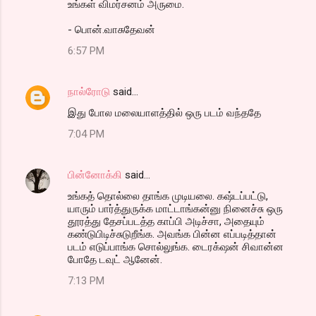
உங்கள் விமர்சனம் அருமை.
- பொன்.வாசுதேவன்
6:57 PM
நால்ரோடு
said…
இது போல மலையாளத்தில் ஒரு படம் வந்ததே
7:04 PM
பின்னோக்கி
said…
உங்கத் தொல்லை தாங்க முடியலை. கஷ்டப்பட்டு,
யாரும் பார்த்துருக்க மாட்டாங்கன்னு நினைச்சு ஒரு
தூரத்து தேசப்படத்த காப்பி அடிச்சா, அதையும்
கண்டுபிடிச்சுடுறீங்க. அவங்க பின்ன எப்படித்தான்
படம் எடுப்பாங்க சொல்லுங்க. டைரக்‌ஷன் சிவான்ன
போதே டவுட் ஆனேன்.
7:13 PM