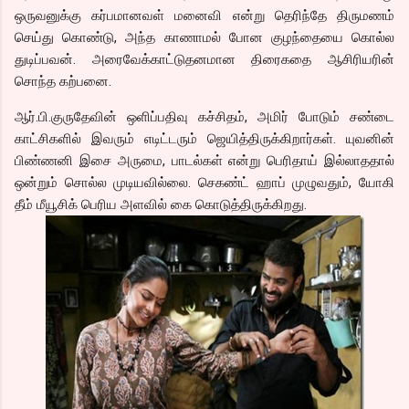
ஒருவனுக்கு கர்பமானவள் மனைவி என்று தெரிந்தே திருமணம்
செய்து கொண்டு, அந்த காணாமல் போன குழந்தையை கொல்ல
துடிப்பவன். அரைவேக்காட்டுதனமான திரைகதை ஆசிரியரின்
சொந்த கற்பனை.
ஆர்.பி.குருதேவின் ஒளிப்பதிவு கச்சிதம், அமிர் போடும் சண்டை
காட்சிகளில் இவரும் எடிட்டரும் ஜெயித்திருக்கிறார்கள். யுவனின்
பிண்ணனி இசை அருமை, பாடல்கள் என்று பெரிதாய் இல்லாததால்
ஒன்றும் சொல்ல முடியவில்லை. செகண்ட் ஹாப் முழுவதும், யோகி
தீம் மீயூசிக் பெரிய அளவில் கை கொடுத்திருக்கிறது.