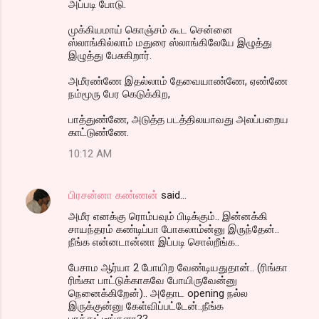
அப்படி போடு.
முக்கியமாய் கொஞ்சம் கூட சென்னை
ஸ்லாங்கில்லாம் மதுரை ஸ்லாங்கிலேயே இழுத்து
இழுத்து பேசுகிறார்.
அமீரண்ணே இதல்லாம் தேவையாண்ணே, ஏண்ணே
நம்மூரு பேர கெடுக்கிற,
பாத்துண்ணே, அடுத்த படத்திலயாவது அலப்பறைய
காட்டுண்ணே.
10:12 AM
பிரசன்னா கண்ணன்
said…
அமீர எனக்கு ரொம்பவும் பிடிக்கும்.. இன்னக்கி
சாயந்தரம் கண்டிப்பா போகலாம்ன்னு இருந்தேன்..
நீங்க என்னடான்னா இப்படி சொல்றீங்க..
பேசாம ஆர்யா 2 போயிற வேண்டியதுதான்.. (ரிங்கா
ரிங்கா பாட்டுக்காகவே போயிருவேன்னு
நெனைக்கிறேன்).. அதோட opening நல்ல
இருக்குன்னு கேள்விப்பட்டேன்..நீங்க
பாத்துட்டீங்களா??