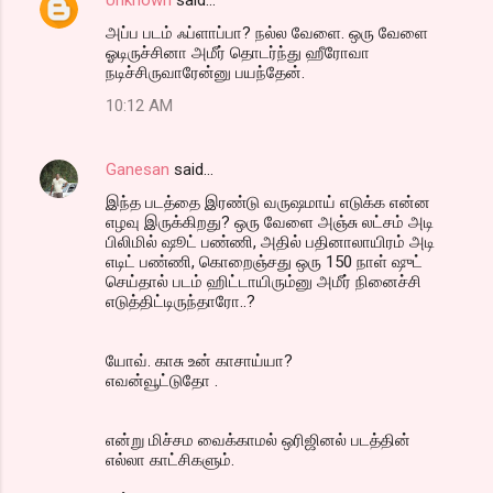
அப்ப படம் ஃப்ளாப்பா? நல்ல வேளை. ஒரு வேளை
ஓடிருச்சினா அமீர் தொடர்ந்து ஹீரோவா
நடிச்சிருவாரேன்னு பயந்தேன்.
10:12 AM
Ganesan
said…
இந்த படத்தை இரண்டு வருஷமாய் எடுக்க என்ன
எழவு இருக்கிறது? ஒரு வேளை அஞ்சு லட்சம் அடி
பிலிமில் ஷூட் பண்ணி, அதில் பதினாலாயிரம் அடி
எடிட் பண்ணி, கொறைஞ்சது ஒரு 150 நாள் ஷுட்
செய்தால் படம் ஹிட்டாயிரும்னு அமீர் நினைச்சி
எடுத்திட்டிருந்தாரோ..?
யோவ். காசு உன் காசாய்யா?
எவன்வூட்டுதோ .
என்று மிச்சம வைக்காமல் ஒரிஜினல் படத்தின்
எல்லா காட்சிகளும்.