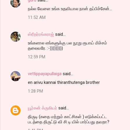
நல்ல வேளை உங்க உதவியால நான் தப்பிச்சேன்...
11:52 AM
ஸ்ரீதர்ரங்கராஜ்
said…
உங்களால எங்களுக்கு பல நூறு ரூபாய் மிச்சம்
தலைவரே. :-)))))))))
12:59 PM
vettippayapullaiga
said…
en arivu kannai thiranthutenga brother
1:28 PM
யூர்கன் க்ருகியர்
said…
திருடி (கதை மற்றும் காட்சிகள் ) எடுக்கப்பட்ட
படத்தை திருட்டு வி சி டி யில் பார்ப்பது தவறா?