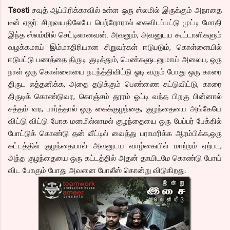
Tsosti
சவுத் ஆப்பிரிக்காவில் உள்ள ஒரு ஸ்லமில் இருக்கும் அநாதை
டீன் ஏஜர். சிறுவயதிலேயே பெற்றோரால் கைவிடப்பட்டு முட்டி மோதி
இந்த ஸ்லம்மில் செட்டிலானவன். அவனும், அவனுடய கூட்டாளிகளும்
வழக்கமாய் இம்மாதிரியான சிறுவர்கள் ஈடுபடும், கொள்ளையில்
ஈடுபட்டு பணத்தை திருடி குடித்தும், பெண்களுடனுமாய் அலைய, ஒரு
நாள் ஒரு கொள்ளையை நடந்த்திவிட்டு ஓடி வரும் போது ஒரு காரை
திருட எத்தனிக்க, அதை தடுக்கும் பெண்ணை சுட்டுவிட்டு, காரை
திருடிக் கொண்டுவர, கொஞ்சம் தூரம் ஓட்டி வந்த பிறகு பின்னால்
சத்தம் வர, பார்த்தால் ஒரு கைக்குழந்தை, குழந்தையை அங்கேயே
விட்டு விட்டு போக மனமில்லாமல் குழந்தையை ஒரு பேப்பர் பேக்கில்
போட்டுக் கொண்டு தன் வீட்டில் வைத்து பராமரிக்க ஆரம்பிக்க,ஒரு
கட்டத்தில் குழந்தையால் அவனுடய வாழ்கையில் மாற்றம் ஏற்பட,
அந்த குழந்தையை ஒரு கட்டத்தில் அதன் தாயிடமே கொண்டு போய்
விட போகும் போது அவனை போலீஸ் கொன்று விடுகிறது.