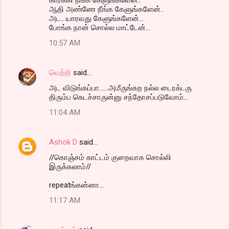
ஆதி அண்ணே நீங்க கேளுங்களேன்..
அட.. யாரவது கேளுங்களேன்...
போங்க நான் சொல்ல மாட்டேன்...
10:57 AM
வெற்றி
said…
அட விடுங்கப்பா......அமீருங்கற நல்ல டைரக்டரு
திரும்ப கெடச்சாருன்னு சந்தோசப்படுவோம்...
11:04 AM
Ashok D
said…
//கொஞ்சம் காட்டம் குறைவாக சொல்லி
இருக்கலாம்//
repeatங்கன்னா...
11:17 AM