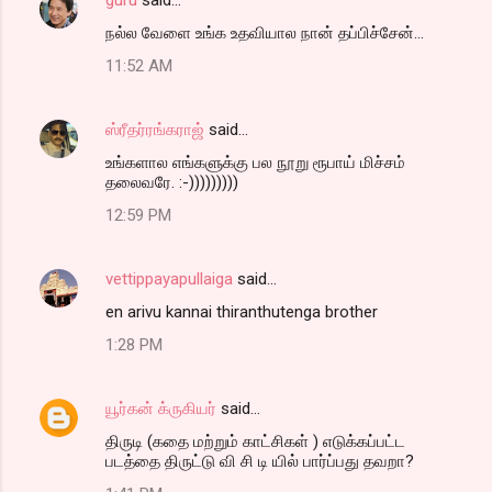
நல்ல வேளை உங்க உதவியால நான் தப்பிச்சேன்...
11:52 AM
ஸ்ரீதர்ரங்கராஜ்
said…
உங்களால எங்களுக்கு பல நூறு ரூபாய் மிச்சம்
தலைவரே. :-)))))))))
12:59 PM
vettippayapullaiga
said…
en arivu kannai thiranthutenga brother
1:28 PM
யூர்கன் க்ருகியர்
said…
திருடி (கதை மற்றும் காட்சிகள் ) எடுக்கப்பட்ட
படத்தை திருட்டு வி சி டி யில் பார்ப்பது தவறா?