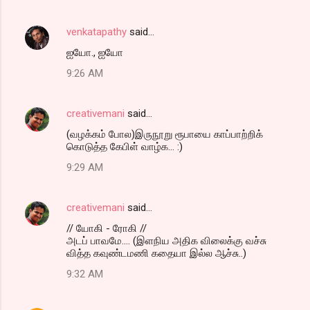
venkatapathy
said…
ஐயோ., ஐயோ
9:26 AM
creativemani
said…
(வழக்கம் போல)இருநூறு ரூபாயை காப்பாற்றிக்
கொடுத்த கேபிள் வாழ்க... :)
9:29 AM
creativemani
said…
// யோகி - ரோகி //
அடப் பாவமே.... (இளநிய அதிக விலைக்கு வச்சு
வித்த கவுண்டமணி கதையா இல்ல ஆச்சு..)
9:32 AM