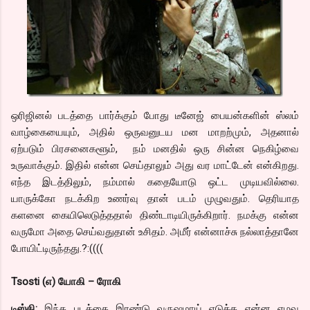
ஒரிஜினல் படத்தை பார்க்கும் போது டீனேஜ் பையன்களின் ஸ்லம்
வாழ்கையையும், அதில் ஒருவனுடய மன மாறற்மும், அதனால்
ஏற்படும் பிரசனைகளூம், நம் மனதில் ஒரு சின்ன நெகிழ்வை
உருவாக்கும். இதில் என்ன செய்தாலும் அது வர மாட்டேன் என்கிறது.
எந்த இடத்திலும், நம்மால் கதையோடு ஒட்ட முடியவில்லை.
யாருக்கோ நடக்கிற உணர்வு தான் படம் முழுவதும். தெரியாத
களனை கையிலெடுத்ததால் திண்டாடியிருக்கிறார். நமக்கு என்ன
வருமோ அதை செய்வதுதான் உசிதம். அமீர் என்னாச்சு நல்லாத்தானே
போயிட்டிருந்தது.?:((((
Tsosti (எ) யோகி – ரோகி
டிஸ்கி:
இந்த படத்தை இரண்டு வருஷமாய் எடுக்க என்ன எழவு