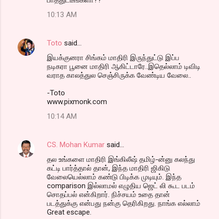
10:13 AM
Toto
said…
இய‌க்குன‌ரா சிங்க‌ம் மாதிரி இருந்துட்டு இப்ப‌
ந‌டிக‌ரா பூனை மாதிரி ஆகிட்டாரே..இதெல்லாம் டிவிடி
வ‌ராத‌ கால‌த்துல‌ செஞ்சிருக்க‌ வேண்டிய‌ வேலை..
-Toto
www.pixmonk.com
10:14 AM
CS. Mohan Kumar
said…
தல உங்களை மாதிரி இங்கிலீஷ் தமிழ்-ன்னு கலந்து
கட்டி பார்த்தால் தான், இந்த மாதிரி ஜிகிடு
வேலையெல்லாம் கண்டு பிடிக்க முடியும். இந்த
comparison இல்லாமல் எழுதிய ஜெட் லி கூட படம்
சொதப்பல் என்கிறார். நிச்சயம் உதை தான்
படத்துக்கு என்பது நன்கு தெரிகிறது. நாங்க எல்லாம்
Great escape.