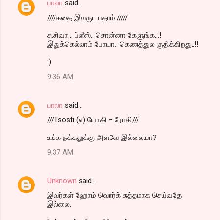
பாலா
said…
////கதை இவருடயதாம்./////
சு.சிவா... ப்ளீஸ்.. சொன்னா கேளுங்க...!
இதுக்கெல்லாம் போயா.. கெணத்துல குதிக்கிறது..!!
:)
9:36 AM
பாலா
said…
///Tsosti (எ) யோகி – ரோகி///
உங்க நக்கலுக்கு அளவே இல்லையா?
9:37 AM
Unknown
said…
இவர்கள் ஹோம் வொர்க் சுத்தமாக செய்வதே
இல்லை.