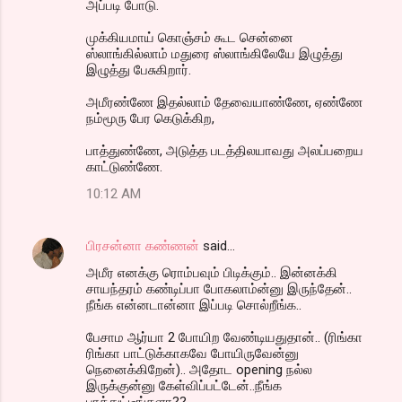
அப்படி போடு.
முக்கியமாய் கொஞ்சம் கூட சென்னை
ஸ்லாங்கில்லாம் மதுரை ஸ்லாங்கிலேயே இழுத்து
இழுத்து பேசுகிறார்.
அமீரண்ணே இதல்லாம் தேவையாண்ணே, ஏண்ணே
நம்மூரு பேர கெடுக்கிற,
பாத்துண்ணே, அடுத்த படத்திலயாவது அலப்பறைய
காட்டுண்ணே.
10:12 AM
பிரசன்னா கண்ணன்
said…
அமீர எனக்கு ரொம்பவும் பிடிக்கும்.. இன்னக்கி
சாயந்தரம் கண்டிப்பா போகலாம்ன்னு இருந்தேன்..
நீங்க என்னடான்னா இப்படி சொல்றீங்க..
பேசாம ஆர்யா 2 போயிற வேண்டியதுதான்.. (ரிங்கா
ரிங்கா பாட்டுக்காகவே போயிருவேன்னு
நெனைக்கிறேன்).. அதோட opening நல்ல
இருக்குன்னு கேள்விப்பட்டேன்..நீங்க
பாத்துட்டீங்களா??