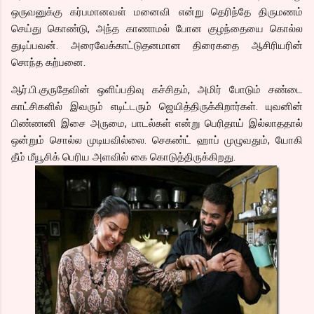
ஒருவனுக்கு கர்பமானவள் மனைவி என்று தெரிந்தே திருமணம்
செய்து கொண்டு, அந்த காணாமல் போன குழந்தையை கொல்ல
துடிப்பவன். அரைவேக்காட்டுதனமான திரைகதை ஆசிரியரின்
சொந்த கற்பனை.
ஆர்.பி.குருதேவின் ஒளிப்பதிவு கச்சிதம், அமிர் போடும் சண்டை
காட்சிகளில் இவரும் எடிட்டரும் ஜெயித்திருக்கிறார்கள். யுவனின்
பிண்ணனி இசை அருமை, பாடல்கள் என்று பெரிதாய் இல்லாததால்
ஒன்றும் சொல்ல முடியவில்லை. செகண்ட் ஹாப் முழுவதும், யோகி
தீம் மீயூசிக் பெரிய அளவில் கை கொடுத்திருக்கிறது.