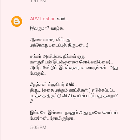
1:41 PM
ARV Loshan
said…
இவருமா? வாழ்க.
ஆசை யாரை விட்டது..
மற்றொரு படைப்புத் திருடன்.. :)
சங்கர் அண்ணே, நீங்கள் ஒரு
களஞ்சியம்(இயக்குனரை சொல்லவில்லை)...
அமீர், மீண்டும் இயக்குனராக வாருங்கள்.. அது
போதும்..
//யூர்கன் க்ருகியர் said...
திருடி (கதை மற்றும் காட்சிகள் ) எடுக்கப்பட்ட
படத்தை திருட்டு வி சி டி யில் பார்ப்பது தவறா?
//
இல்லவே இல்லை.. நானும் அது தானே செய்யப்
போறேன்.. நேரமிருந்தா..
5:05 PM