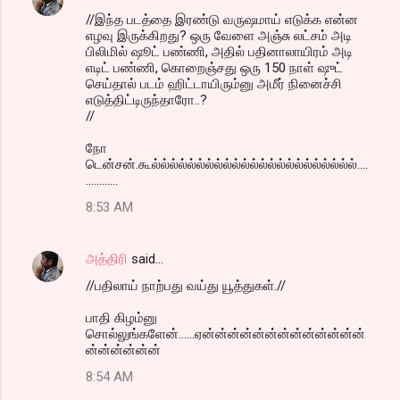
//இந்த படத்தை இரண்டு வருஷமாய் எடுக்க என்ன
n
எழவு இருக்கிறது? ஒரு வேளை அஞ்சு லட்சம் அடி
t
பிலிமில் ஷூட் பண்ணி, அதில் பதினாலாயிரம் அடி
எடிட் பண்ணி, கொறைஞ்சது ஒரு 150 நாள் ஷுட்
s
செய்தால் படம் ஹிட்டாயிரும்னு அமீர் நினைச்சி
எடுத்திட்டிருந்தாரோ..?
//
நோ
டென்சன்.கூல்ல்ல்ல்ல்ல்ல்ல்ல்ல்ல்ல்ல்ல்ல்ல்ல்ல்ல்ல்ல்ல்ல்....
............
8:53 AM
அத்திரி
said…
//பதிலாய் நாற்பது வய்து யூத்துகள்.//
பாதி கிழம்னு
சொல்லுங்களேன்......ஏன்ன்ன்ன்ன்ன்ன்ன்ன்ன்ன்ன்ன்
ன்ன்ன்ன்ன்ன்
8:54 AM