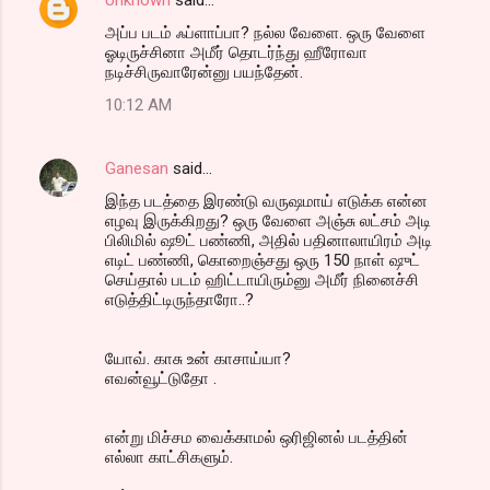
அப்ப படம் ஃப்ளாப்பா? நல்ல வேளை. ஒரு வேளை
ஓடிருச்சினா அமீர் தொடர்ந்து ஹீரோவா
நடிச்சிருவாரேன்னு பயந்தேன்.
10:12 AM
Ganesan
said…
இந்த படத்தை இரண்டு வருஷமாய் எடுக்க என்ன
எழவு இருக்கிறது? ஒரு வேளை அஞ்சு லட்சம் அடி
பிலிமில் ஷூட் பண்ணி, அதில் பதினாலாயிரம் அடி
எடிட் பண்ணி, கொறைஞ்சது ஒரு 150 நாள் ஷுட்
செய்தால் படம் ஹிட்டாயிரும்னு அமீர் நினைச்சி
எடுத்திட்டிருந்தாரோ..?
யோவ். காசு உன் காசாய்யா?
எவன்வூட்டுதோ .
என்று மிச்சம வைக்காமல் ஒரிஜினல் படத்தின்
எல்லா காட்சிகளும்.