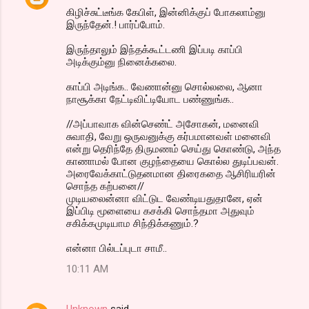
கிழிச்சுட்டீங்க கேபிள், இன்னிக்குப் போகலாம்னு
இருந்தேன்.! பார்ப்போம்.
இருந்தாலும் இந்தக்கூட்டணி இப்படி காப்பி
அடிக்கும்னு நினைக்கலை.
காப்பி அடிங்க.. வேணான்னு சொல்லலை, ஆனா
நாசூக்கா நேட்டிவிட்டியோட பண்ணுங்க..
//அப்பாவாக வின்செண்ட் அசோகன், மனைவி
சுவாதி, வேறு ஒருவனுக்கு கர்பமானவள் மனைவி
என்று தெரிந்தே திருமணம் செய்து கொண்டு, அந்த
காணாமல் போன குழந்தையை கொல்ல துடிப்பவன்.
அரைவேக்காட்டுதனமான திரைகதை ஆசிரியரின்
சொந்த கற்பனை//
முடியலைன்னா விட்டுட வேண்டியதுதானே, ஏன்
இப்பிடி மூளையை கசக்கி சொந்தமா அதுவும்
சகிக்கமுடியாம சிந்திக்கணும்.?
என்னா பில்டப்புடா சாமீ..
10:11 AM
Unknown
said…