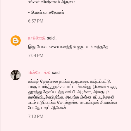
உங்கள் விமர்சனம் அருமை.
- பொன்.வாசுதேவன்
6:57 PM
நால்ரோடு
said…
இது போல மலையாளத்தில் ஒரு படம் வந்ததே
7:04 PM
பின்னோக்கி
said…
உங்கத் தொல்லை தாங்க முடியலை. கஷ்டப்பட்டு,
யாரும் பார்த்துருக்க மாட்டாங்கன்னு நினைச்சு ஒரு
தூரத்து தேசப்படத்த காப்பி அடிச்சா, அதையும்
கண்டுபிடிச்சுடுறீங்க. அவங்க பின்ன எப்படித்தான்
படம் எடுப்பாங்க சொல்லுங்க. டைரக்‌ஷன் சிவான்ன
போதே டவுட் ஆனேன்.
7:13 PM