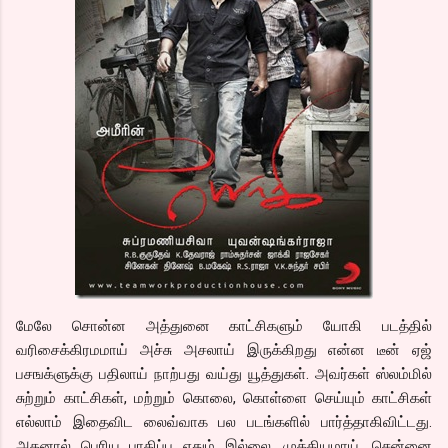
மேலே சொன்ன அத்துனை காட்சிகளும் யோகி படத்தில்
வரிசைக்கிரமமாய் அச்சு அசலாய் இருக்கிறது என்ன டீன் ஏஜ்
பசஙக்ளுக்கு பதிலாய் நாற்பது வய்து யூத்துகள். அவர்கள் ஸ்லம்மில்
சுற்றும் காட்சிகள், மற்றும் கொலை, கொள்ளை செய்யும் காட்சிகள்
எல்லாம் இதைவிட லைவ்வாக பல படங்களில் பார்த்தாகிவிட்டது.
அதனால் பெரிய பாதிப்பு ஏதும் இல்லை. முக்கியமாய், சென்னை