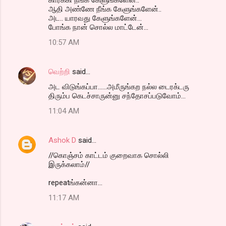
ஆதி அண்ணே நீங்க கேளுங்களேன்..
அட.. யாரவது கேளுங்களேன்...
போங்க நான் சொல்ல மாட்டேன்...
10:57 AM
வெற்றி
said…
அட விடுங்கப்பா......அமீருங்கற நல்ல டைரக்டரு
திரும்ப கெடச்சாருன்னு சந்தோசப்படுவோம்...
11:04 AM
Ashok D
said…
//கொஞ்சம் காட்டம் குறைவாக சொல்லி
இருக்கலாம்//
repeatங்கன்னா...
11:17 AM