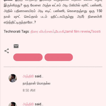
இருக்கிறது? ஒரு வேளை அஞ்சு லட்சம் அடி பிலிமில் ஷூட் பண்ணி,
அதில் பதினாலாயிரம் அடி எடிட் பண்ணி, கொறைஞ்சது ஒரு 150
நாள் ஷுட் செய்தால் படம் ஹிட்டாயிரும்னு அமீர் நினைச்சி
எடுத்திட்டிருந்தாரோ..?
Technorati Tags:
திரை விமர்சனம்
,
யோகி
,
tamil film reveiw
,
Tsosti
tamil film review
திரை விமர்சனம்
அத்திரி
said…
C
நாந்தான் மொதல்ல
o
8:50 AM
m
m
அத்திரி
said…
e