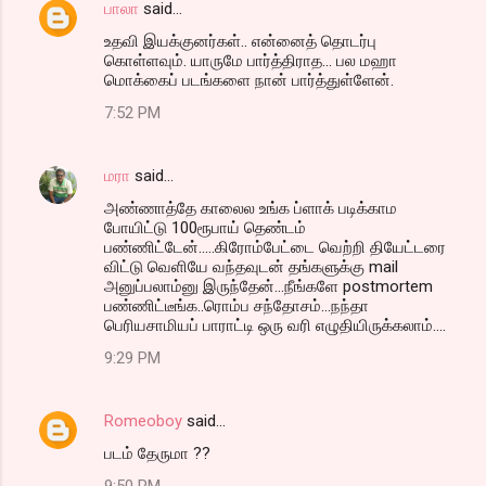
பாலா
said…
உதவி இயக்குனர்கள்.. என்னைத் தொடர்பு
கொள்ளவும். யாருமே பார்த்திராத... பல மஹா
மொக்கைப் படங்களை நான் பார்த்துள்ளேன்.
7:52 PM
மரா
said…
அண்ணாத்தே காலைல உங்க ப்ளாக் படிக்காம
போயிட்டு 100ரூபாய் தெண்டம்
பண்ணிட்டேன்.....கிரோம்பேட்டை வெற்றி தியேட்டரை
விட்டு வெளியே வந்தவுடன் தங்களுக்கு mail
அனுப்பலாம்னு இருந்தேன்...நீங்களே postmortem
பண்ணிட்டீங்க..ரொம்ப சந்தோசம்...நந்தா
பெரியசாமியப் பாராட்டி ஒரு வரி எழுதியிருக்கலாம்....
9:29 PM
Romeoboy
said…
படம் தேருமா ??
9:50 PM