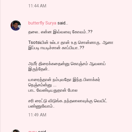
11:44 AM
butterfly Surya
said…
தலை.. என்ன இவ்வளவு கோவம்..??
Tsotsiயின் உல்டா தான் உ.த சொன்னாரு.. ஆனா
இப்படி ஈயடிச்சான் காப்பியா..??
அமீர் திரைக்கதைன்னு கொஞ்சம் ஆவலாய்
இருந்தேன்..
யாரைத்தான் நம்புவதோ இந்த பிளாக்கர்
நெஞ்சம்ன்னு ....
பாட வேண்டியதுதான் போல
சரி ரைட்டு விடுங்க..நந்தலாலாவுக்கு வெயிட்
பண்ணுவோம்..
11:49 AM
guru
said…