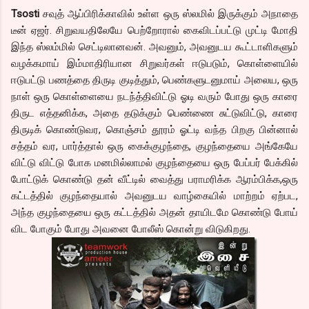
Tsosti
சவுத் ஆப்பிரிக்காவில் உள்ள ஒரு ஸ்லமில் இருக்கும் அநாதை
டீன் ஏஜர். சிறுவயதிலேயே பெற்றோரால் கைவிடப்பட்டு முட்டி மோதி
இந்த ஸ்லம்மில் செட்டிலானவன். அவனும், அவனுடய கூட்டாளிகளும்
வழக்கமாய் இம்மாதிரியான சிறுவர்கள் ஈடுபடும், கொள்ளையில்
ஈடுபட்டு பணத்தை திருடி குடித்தும், பெண்களுடனுமாய் அலைய, ஒரு
நாள் ஒரு கொள்ளையை நடந்த்திவிட்டு ஓடி வரும் போது ஒரு காரை
திருட எத்தனிக்க, அதை தடுக்கும் பெண்ணை சுட்டுவிட்டு, காரை
திருடிக் கொண்டுவர, கொஞ்சம் தூரம் ஓட்டி வந்த பிறகு பின்னால்
சத்தம் வர, பார்த்தால் ஒரு கைக்குழந்தை, குழந்தையை அங்கேயே
விட்டு விட்டு போக மனமில்லாமல் குழந்தையை ஒரு பேப்பர் பேக்கில்
போட்டுக் கொண்டு தன் வீட்டில் வைத்து பராமரிக்க ஆரம்பிக்க,ஒரு
கட்டத்தில் குழந்தையால் அவனுடய வாழ்கையில் மாற்றம் ஏற்பட,
அந்த குழந்தையை ஒரு கட்டத்தில் அதன் தாயிடமே கொண்டு போய்
விட போகும் போது அவனை போலீஸ் கொன்று விடுகிறது.