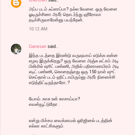
அப்ப படம் ஃப்ளாப்பா? நல்ல வேளை. ஒரு வேளை
ஓடிருச்சினா அமீர் தொடர்ந்து ஹீரோவா
நடிச்சிருவாரேன்னு பயந்தேன்.
10:12 AM
Ganesan
said…
இந்த படத்தை இரண்டு வருஷமாய் எடுக்க என்ன
எழவு இருக்கிறது? ஒரு வேளை அஞ்சு லட்சம் அடி
பிலிமில் ஷூட் பண்ணி, அதில் பதினாலாயிரம் அடி
எடிட் பண்ணி, கொறைஞ்சது ஒரு 150 நாள் ஷுட்
செய்தால் படம் ஹிட்டாயிரும்னு அமீர் நினைச்சி
எடுத்திட்டிருந்தாரோ..?
யோவ். காசு உன் காசாய்யா?
எவன்வூட்டுதோ .
என்று மிச்சம வைக்காமல் ஒரிஜினல் படத்தின்
எல்லா காட்சிகளும்.