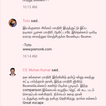
10:13 AM
Toto
said…
இய‌க்குன‌ரா சிங்க‌ம் மாதிரி இருந்துட்டு இப்ப‌
ந‌டிக‌ரா பூனை மாதிரி ஆகிட்டாரே..இதெல்லாம் டிவிடி
வ‌ராத‌ கால‌த்துல‌ செஞ்சிருக்க‌ வேண்டிய‌ வேலை..
-Toto
www.pixmonk.com
10:14 AM
CS. Mohan Kumar
said…
தல உங்களை மாதிரி இங்கிலீஷ் தமிழ்-ன்னு கலந்து
கட்டி பார்த்தால் தான், இந்த மாதிரி ஜிகிடு
வேலையெல்லாம் கண்டு பிடிக்க முடியும். இந்த
comparison இல்லாமல் எழுதிய ஜெட் லி கூட படம்
சொதப்பல் என்கிறார். நிச்சயம் உதை தான்
படத்துக்கு என்பது நன்கு தெரிகிறது. நாங்க எல்லாம்
Great escape.