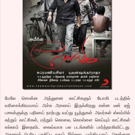
மேலே சொன்ன அத்துனை காட்சிகளும் யோகி படத்தில்
வரிசைக்கிரமமாய் அச்சு அசலாய் இருக்கிறது என்ன டீன் ஏஜ்
பசஙக்ளுக்கு பதிலாய் நாற்பது வய்து யூத்துகள். அவர்கள் ஸ்லம்மில்
சுற்றும் காட்சிகள், மற்றும் கொலை, கொள்ளை செய்யும் காட்சிகள்
எல்லாம் இதைவிட லைவ்வாக பல படங்களில் பார்த்தாகிவிட்டது.
அதனால் பெரிய பாதிப்பு ஏதும் இல்லை. முக்கியமாய், சென்னை