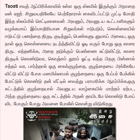
Tsosti
சவுத் ஆப்பிரிக்காவில் உள்ள ஒரு ஸ்லமில் இருக்கும் அநாதை
டீன் ஏஜர். சிறுவயதிலேயே பெற்றோரால் கைவிடப்பட்டு முட்டி மோதி
இந்த ஸ்லம்மில் செட்டிலானவன். அவனும், அவனுடய கூட்டாளிகளும்
வழக்கமாய் இம்மாதிரியான சிறுவர்கள் ஈடுபடும், கொள்ளையில்
ஈடுபட்டு பணத்தை திருடி குடித்தும், பெண்களுடனுமாய் அலைய, ஒரு
நாள் ஒரு கொள்ளையை நடந்த்திவிட்டு ஓடி வரும் போது ஒரு காரை
திருட எத்தனிக்க, அதை தடுக்கும் பெண்ணை சுட்டுவிட்டு, காரை
திருடிக் கொண்டுவர, கொஞ்சம் தூரம் ஓட்டி வந்த பிறகு பின்னால்
சத்தம் வர, பார்த்தால் ஒரு கைக்குழந்தை, குழந்தையை அங்கேயே
விட்டு விட்டு போக மனமில்லாமல் குழந்தையை ஒரு பேப்பர் பேக்கில்
போட்டுக் கொண்டு தன் வீட்டில் வைத்து பராமரிக்க ஆரம்பிக்க,ஒரு
கட்டத்தில் குழந்தையால் அவனுடய வாழ்கையில் மாற்றம் ஏற்பட,
அந்த குழந்தையை ஒரு கட்டத்தில் அதன் தாயிடமே கொண்டு போய்
விட போகும் போது அவனை போலீஸ் கொன்று விடுகிறது.