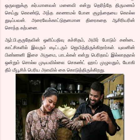
ஒருவனுக்கு கர்பமானவள் மனைவி என்று தெரிந்தே திருமணம்
செய்து கொண்டு, அந்த காணாமல் போன குழந்தையை கொல்ல
துடிப்பவன். அரைவேக்காட்டுதனமான திரைகதை ஆசிரியரின்
சொந்த கற்பனை.
ஆர்.பி.குருதேவின் ஒளிப்பதிவு கச்சிதம், அமிர் போடும் சண்டை
காட்சிகளில் இவரும் எடிட்டரும் ஜெயித்திருக்கிறார்கள். யுவனின்
பிண்ணனி இசை அருமை, பாடல்கள் என்று பெரிதாய் இல்லாததால்
ஒன்றும் சொல்ல முடியவில்லை. செகண்ட் ஹாப் முழுவதும், யோகி
தீம் மீயூசிக் பெரிய அளவில் கை கொடுத்திருக்கிறது.