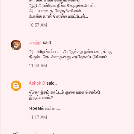
ஆதி அண்ணே நீங்க கேளுங்களேன்..
அட.. யாரவது கேளுங்களேன்...
போங்க நான் சொல்ல மாட்டேன்...
10:57 AM
வெற்றி
said…
அட விடுங்கப்பா......அமீருங்கற நல்ல டைரக்டரு
திரும்ப கெடச்சாருன்னு சந்தோசப்படுவோம்...
11:04 AM
Ashok D
said…
//கொஞ்சம் காட்டம் குறைவாக சொல்லி
இருக்கலாம்//
repeatங்கன்னா...
11:17 AM