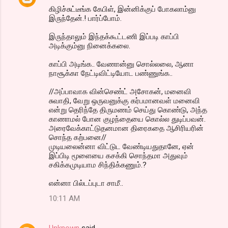
கிழிச்சுட்டீங்க கேபிள், இன்னிக்குப் போகலாம்னு
இருந்தேன்.! பார்ப்போம்.
இருந்தாலும் இந்தக்கூட்டணி இப்படி காப்பி
அடிக்கும்னு நினைக்கலை.
காப்பி அடிங்க.. வேணான்னு சொல்லலை, ஆனா
நாசூக்கா நேட்டிவிட்டியோட பண்ணுங்க..
//அப்பாவாக வின்செண்ட் அசோகன், மனைவி
சுவாதி, வேறு ஒருவனுக்கு கர்பமானவள் மனைவி
என்று தெரிந்தே திருமணம் செய்து கொண்டு, அந்த
காணாமல் போன குழந்தையை கொல்ல துடிப்பவன்.
அரைவேக்காட்டுதனமான திரைகதை ஆசிரியரின்
சொந்த கற்பனை//
முடியலைன்னா விட்டுட வேண்டியதுதானே, ஏன்
இப்பிடி மூளையை கசக்கி சொந்தமா அதுவும்
சகிக்கமுடியாம சிந்திக்கணும்.?
என்னா பில்டப்புடா சாமீ..
10:11 AM
Unknown
said…