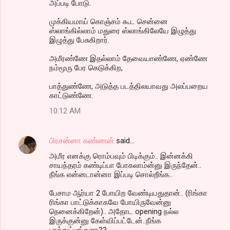
அப்படி போடு.
முக்கியமாய் கொஞ்சம் கூட சென்னை
ஸ்லாங்கில்லாம் மதுரை ஸ்லாங்கிலேயே இழுத்து
இழுத்து பேசுகிறார்.
அமீரண்ணே இதல்லாம் தேவையாண்ணே, ஏண்ணே
நம்மூரு பேர கெடுக்கிற,
பாத்துண்ணே, அடுத்த படத்திலயாவது அலப்பறைய
காட்டுண்ணே.
10:12 AM
பிரசன்னா கண்ணன்
said…
அமீர எனக்கு ரொம்பவும் பிடிக்கும்.. இன்னக்கி
சாயந்தரம் கண்டிப்பா போகலாம்ன்னு இருந்தேன்..
நீங்க என்னடான்னா இப்படி சொல்றீங்க..
பேசாம ஆர்யா 2 போயிற வேண்டியதுதான்.. (ரிங்கா
ரிங்கா பாட்டுக்காகவே போயிருவேன்னு
நெனைக்கிறேன்).. அதோட opening நல்ல
இருக்குன்னு கேள்விப்பட்டேன்..நீங்க
பாத்துட்டீங்களா??