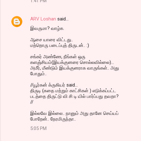
1:41 PM
ARV Loshan
said…
இவருமா? வாழ்க.
ஆசை யாரை விட்டது..
மற்றொரு படைப்புத் திருடன்.. :)
சங்கர் அண்ணே, நீங்கள் ஒரு
களஞ்சியம்(இயக்குனரை சொல்லவில்லை)...
அமீர், மீண்டும் இயக்குனராக வாருங்கள்.. அது
போதும்..
//யூர்கன் க்ருகியர் said...
திருடி (கதை மற்றும் காட்சிகள் ) எடுக்கப்பட்ட
படத்தை திருட்டு வி சி டி யில் பார்ப்பது தவறா?
//
இல்லவே இல்லை.. நானும் அது தானே செய்யப்
போறேன்.. நேரமிருந்தா..
5:05 PM