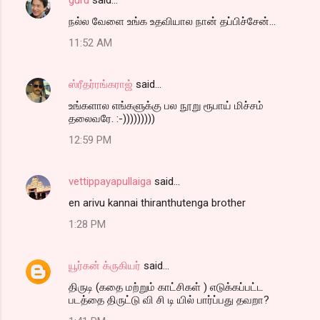
நல்ல வேளை உங்க உதவியால நான் தப்பிச்சேன்...
11:52 AM
ஸ்ரீதர்ரங்கராஜ்
said…
உங்களால எங்களுக்கு பல நூறு ரூபாய் மிச்சம்
தலைவரே. :-)))))))))
12:59 PM
vettippayapullaiga
said…
en arivu kannai thiranthutenga brother
1:28 PM
யூர்கன் க்ருகியர்
said…
திருடி (கதை மற்றும் காட்சிகள் ) எடுக்கப்பட்ட
படத்தை திருட்டு வி சி டி யில் பார்ப்பது தவறா?