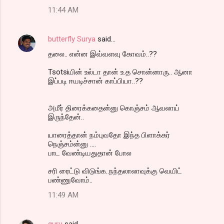
11:44 AM
butterfly Surya
said…
தலை.. என்ன இவ்வளவு கோவம்..??
Tsotsiயின் உல்டா தான் உ.த சொன்னாரு.. ஆனா
இப்படி ஈயடிச்சான் காப்பியா..??
அமீர் திரைக்கதைன்னு கொஞ்சம் ஆவலாய்
இருந்தேன்..
யாரைத்தான் நம்புவதோ இந்த பிளாக்கர்
நெஞ்சம்ன்னு ....
பாட வேண்டியதுதான் போல
சரி ரைட்டு விடுங்க..நந்தலாலாவுக்கு வெயிட்
பண்ணுவோம்..
11:49 AM
guru
said…