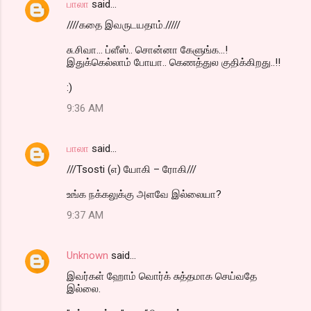
பாலா
said…
////கதை இவருடயதாம்./////
சு.சிவா... ப்ளீஸ்.. சொன்னா கேளுங்க...!
இதுக்கெல்லாம் போயா.. கெணத்துல குதிக்கிறது..!!
:)
9:36 AM
பாலா
said…
///Tsosti (எ) யோகி – ரோகி///
உங்க நக்கலுக்கு அளவே இல்லையா?
9:37 AM
Unknown
said…
இவர்கள் ஹோம் வொர்க் சுத்தமாக செய்வதே
இல்லை.