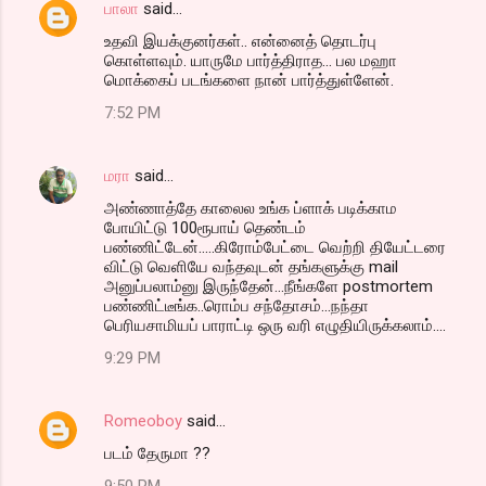
பாலா
said…
உதவி இயக்குனர்கள்.. என்னைத் தொடர்பு
கொள்ளவும். யாருமே பார்த்திராத... பல மஹா
மொக்கைப் படங்களை நான் பார்த்துள்ளேன்.
7:52 PM
மரா
said…
அண்ணாத்தே காலைல உங்க ப்ளாக் படிக்காம
போயிட்டு 100ரூபாய் தெண்டம்
பண்ணிட்டேன்.....கிரோம்பேட்டை வெற்றி தியேட்டரை
விட்டு வெளியே வந்தவுடன் தங்களுக்கு mail
அனுப்பலாம்னு இருந்தேன்...நீங்களே postmortem
பண்ணிட்டீங்க..ரொம்ப சந்தோசம்...நந்தா
பெரியசாமியப் பாராட்டி ஒரு வரி எழுதியிருக்கலாம்....
9:29 PM
Romeoboy
said…
படம் தேருமா ??
9:50 PM