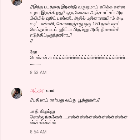
//இந்த படத்தை இரண்டு வருஷமாய் எடுக்க என்ன
n
எழவு இருக்கிறது? ஒரு வேளை அஞ்சு லட்சம் அடி
t
பிலிமில் ஷூட் பண்ணி, அதில் பதினாலாயிரம் அடி
எடிட் பண்ணி, கொறைஞ்சது ஒரு 150 நாள் ஷுட்
s
செய்தால் படம் ஹிட்டாயிரும்னு அமீர் நினைச்சி
எடுத்திட்டிருந்தாரோ..?
//
நோ
டென்சன்.கூல்ல்ல்ல்ல்ல்ல்ல்ல்ல்ல்ல்ல்ல்ல்ல்ல்ல்ல்ல்ல்ல்ல்....
............
8:53 AM
அத்திரி
said…
//பதிலாய் நாற்பது வய்து யூத்துகள்.//
பாதி கிழம்னு
சொல்லுங்களேன்......ஏன்ன்ன்ன்ன்ன்ன்ன்ன்ன்ன்ன்ன்
ன்ன்ன்ன்ன்ன்
8:54 AM