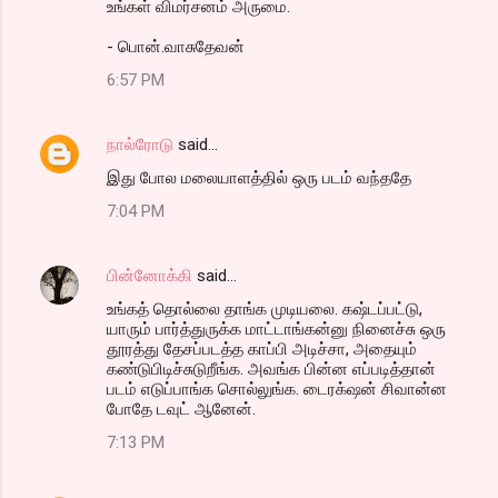
உங்கள் விமர்சனம் அருமை.
- பொன்.வாசுதேவன்
6:57 PM
நால்ரோடு
said…
இது போல மலையாளத்தில் ஒரு படம் வந்ததே
7:04 PM
பின்னோக்கி
said…
உங்கத் தொல்லை தாங்க முடியலை. கஷ்டப்பட்டு,
யாரும் பார்த்துருக்க மாட்டாங்கன்னு நினைச்சு ஒரு
தூரத்து தேசப்படத்த காப்பி அடிச்சா, அதையும்
கண்டுபிடிச்சுடுறீங்க. அவங்க பின்ன எப்படித்தான்
படம் எடுப்பாங்க சொல்லுங்க. டைரக்‌ஷன் சிவான்ன
போதே டவுட் ஆனேன்.
7:13 PM