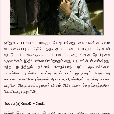
ஒரிஜினல் படத்தை பார்க்கும் போது டீனேஜ் பையன்களின் ஸ்லம்
வாழ்கையையும், அதில் ஒருவனுடய மன மாறற்மும், அதனால்
ஏற்படும் பிரசனைகளூம், நம் மனதில் ஒரு சின்ன நெகிழ்வை
உருவாக்கும். இதில் என்ன செய்தாலும் அது வர மாட்டேன் என்கிறது.
எந்த இடத்திலும், நம்மால் கதையோடு ஒட்ட முடியவில்லை.
யாருக்கோ நடக்கிற உணர்வு தான் படம் முழுவதும். தெரியாத
களனை கையிலெடுத்ததால் திண்டாடியிருக்கிறார். நமக்கு என்ன
வருமோ அதை செய்வதுதான் உசிதம். அமீர் என்னாச்சு நல்லாத்தானே
போயிட்டிருந்தது.?:((((
Tsosti (எ) யோகி – ரோகி
டிஸ்கி:
இந்த படத்தை இரண்டு வருஷமாய் எடுக்க என்ன எழவு