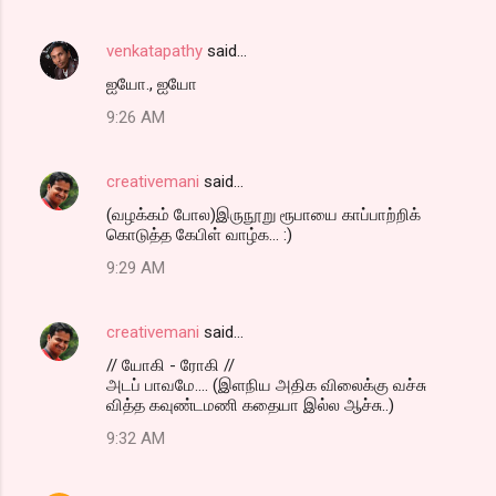
venkatapathy
said…
ஐயோ., ஐயோ
9:26 AM
creativemani
said…
(வழக்கம் போல)இருநூறு ரூபாயை காப்பாற்றிக்
கொடுத்த கேபிள் வாழ்க... :)
9:29 AM
creativemani
said…
// யோகி - ரோகி //
அடப் பாவமே.... (இளநிய அதிக விலைக்கு வச்சு
வித்த கவுண்டமணி கதையா இல்ல ஆச்சு..)
9:32 AM