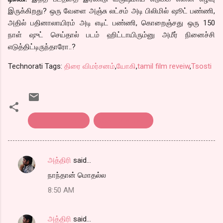
இருக்கிறது? ஒரு வேளை அஞ்சு லட்சம் அடி பிலிமில் ஷூட் பண்ணி,
அதில் பதினாலாயிரம் அடி எடிட் பண்ணி, கொறைஞ்சது ஒரு 150
நாள் ஷுட் செய்தால் படம் ஹிட்டாயிரும்னு அமீர் நினைச்சி
எடுத்திட்டிருந்தாரோ..?
Technorati Tags:
திரை விமர்சனம்
,
யோகி
,
tamil film reveiw
,
Tsosti
tamil film review
திரை விமர்சனம்
அத்திரி
said…
C
நாந்தான் மொதல்ல
o
8:50 AM
m
m
அத்திரி
said…
e