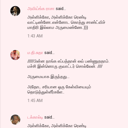
t
s
அவிய்ங்க ராசா
said…
அள்ளிக்கோ, அள்ளிக்கோ ரெண்டி
வாட்டிண்ணே..என்னோட கொத்து சாண்ட்விச்
மாதிரி இல்லாம அருமைண்ணே..)))
1:43 AM
ம.தி.சுதா
said…
/////பின்ன நாங்க எப்பத்தான் லவ் பண்ணுறதாம்.
மச்சி இன்னொரு குவாட்டர் சொல்லேன். ////
அருமையாக இருந்தது...
அதோட சரியான ஒரு கேள்வியையும்
தொடுத்துள்ளீர்களே..
1:45 AM
டக்கால்டி
said…
அள்ளிக்கோ, அள்ளிக்கோ ரெண்டி