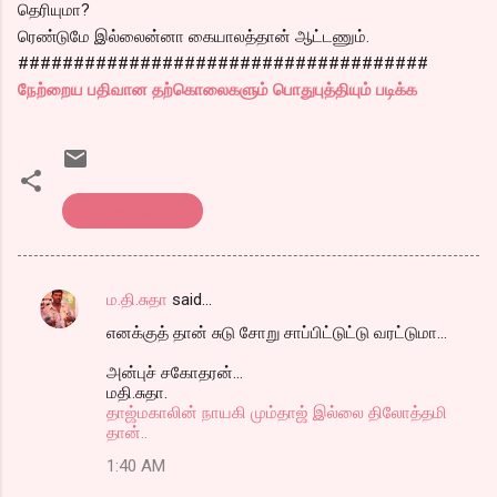
தெரியுமா?
ரெண்டுமே இல்லைன்னா கையாலத்தான் ஆட்டணும்.
#####################################
நேற்றைய பதிவான தற்கொலைகளும் பொதுபுத்தியும் படிக்க
கொத்து பரோட்டா
ம.தி.சுதா
said…
C
எனக்குத் தான் சுடு சோறு சாப்பிட்டுட்டு வரட்டுமா...
o
m
அன்புச் சகோதரன்...
மதி.சுதா.
m
தாஜ்மகாலின் நாயகி மும்தாஜ் இல்லை திலோத்தமி
தான்..
e
n
1:40 AM