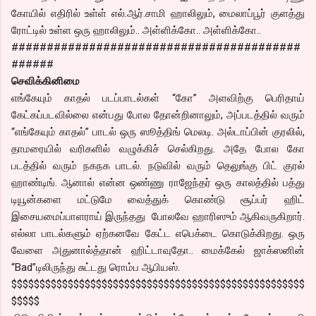
கோயில் எதிரில் உள்ள் எல்.ஆர்.சாமி ஹாலிலும், மைலாப்பூர் குளத்து
ரோட்டில் உள்ள ஒரு ஹாலிலும்.. அள்ளிக்கோ.. அள்ளிக்கோ..
#########################################
######
செவிக்கினிமை
எங்கேயும் காதல் படப்பாடல்கள் “கோ” அளவிற்கு பெரிதாய்
கேட்கப்படவில்லை என்பது போல தோன்றினாலும், அப்படத்தில் வரும்
“எங்கேயும் காதல்” பாடல் ஒரு ஸூத்திங் மெலடி. அல்டாப்பின் குரலில்,
தாமரையில் வரிகளில் வழுக்கிச் செல்கிறது. அதே போல கோ
படத்தில் வரும் நகநக பாடல். நடுவில் வரும் தெலுங்கு பிட் குரல்
ஹாண்டிங். ஆனால் என்ன ஒண்ணு ராஜேந்தர் ஒரு காலத்தில் பத்து
டியூன்களை மட்டுமே வைத்துக் கொண்டு சூப்பர் ஹிட்
இசையமைப்பாளராய் இருந்தது போலவே ஹாரிஸும் ஆகிவருகிறார்.
எல்லா பாடல்களும் ஏற்கனவே கேட்ட எபெக்டை கொடுக்கிறது. ஒரு
வேளை அதுனால்த்தான் ஹிட்டாவுதோ.. மைக்கேல் ஜாக்ஸனின்
“Bad”டிலிருந்து சுட்டது ரொம்ப ஆபியஸ்.
$$$$$$$$$$$$$$$$$$$$$$$$$$$$$$$$$$$$$$$$$$$$$$$$$$$$
$$$$$