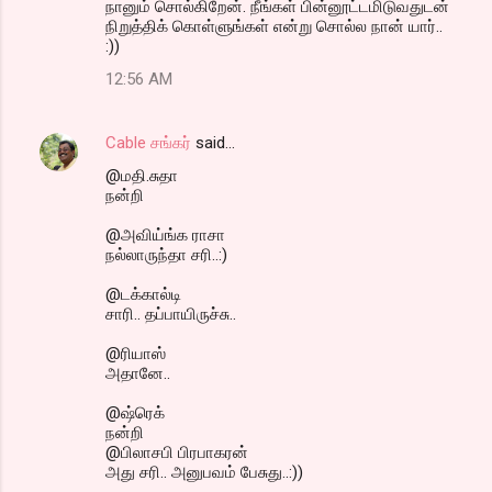
நானும் சொல்கிறேன். நீங்கள் பின்னூட்டமிடுவதுடன்
நிறுத்திக் கொள்ளுங்கள் என்று சொல்ல நான் யார்..
:))
12:56 AM
Cable சங்கர்
said…
@மதி.சுதா
நன்றி
@அவிய்ங்க ராசா
நல்லாருந்தா சரி..:)
@டக்கால்டி
சாரி.. தப்பாயிருச்சு..
@ரியாஸ்
அதானே..
@ஷ்ரெக்
நன்றி
@பிலாசபி பிரபாகரன்
அது சரி.. அனுபவம் பேசுது..:))