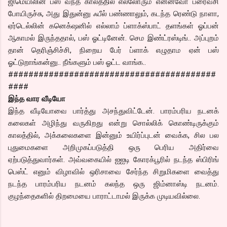
ஜிமெயிலின் பஸ் வந்த காலத்தில் எல்லோரும் என்னவோ ப்ரைவசி
போயிருச்சு, அது இதுன்னு ஃபீல் பண்ணாலும், கடந்த ரெண்டு நாளா,
ஏர்டெல்லின் கனெக்‌ஷனில் எல்லாம் ப்ளாக்ஸ்பாட் தளங்கள் ஓப்பன்
ஆகாமல் இருந்ததால், பஸ் ஓட்டினேன். செம இண்ட்ரஸ்டிங்.. அப்புறம்
தான் தெரிஞ்சிச்சி, நிறைய பேர் ப்ளாக் எழுதாம ஏன் பஸ்
ஓட்டுறாங்கன்னு.. நீங்களும் பஸ் ஓட்ட வாங்க..
#########################################
####
இந்த வார வீடியோ
இந்த வீடியோவை பார்த்து அசந்துவிட்டேன். பாரம்பரிய நடனக்
கலைகள் அழிந்து வருகிறது என்று சொல்லிக் கொண்டிருக்கும்
காலத்தில், அக்கலைகளை இன்னும் உயிர்ப்புடன் வைக்க, சில பல
புதுமைகளை அறிமுகப்படுத்தி ஒரு பெரிய அதிர்வை
ஏற்படுத்துவார்கள். அவ்வகையில் ஐஐடி கோரக்பூரில் நடந்த ஸ்பிரிங்
பெஸ்ட் எனும் விழாவில் ஒரிசாவை சேர்ந்த சிறுமிகளை வைத்து
நடந்த பாரம்பரிய நடனம் கலந்த ஒரு ஜிம்னாஸ்டி நடனம்.
குழந்தைகளில் திறமையை பாராட்டாமல் இருக்க முடியவில்லை.