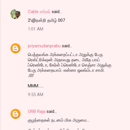
Cable சங்கர்
said…
2\@நன்றி தமிழ் 007
1:01 AM
priyamudanprabu
said…
பெத்தவங்க அக்கறைப்பட்டா அதுக்கு பேரு
ரெஸ்ட்ரிக்‌ஷன் அதாவது தடை அதே பாய்
ப்ரெண்டோ, கேர்ள் ப்ரெண்டோ செஞ்சா அதுக்கு
பேரு அக்கறையாம். என்னா ஒலங்ம்டா சாமி.
.////
MMM......
9:55 AM
ORB Raja
said…
குழந்தைகள் நடனம் மிக அருமை...