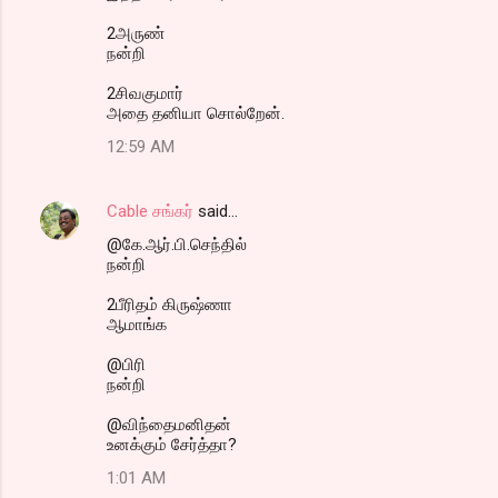
2அருண்
நன்றி
2சிவகுமார்
அதை தனியா சொல்றேன்.
12:59 AM
Cable சங்கர்
said…
@கே.ஆர்.பி.செந்தில்
நன்றி
2பீரிதம் கிருஷ்ணா
ஆமாங்க
@பிரி
நன்றி
@விந்தைமனிதன்
உனக்கும் சேர்த்தா?
1:01 AM