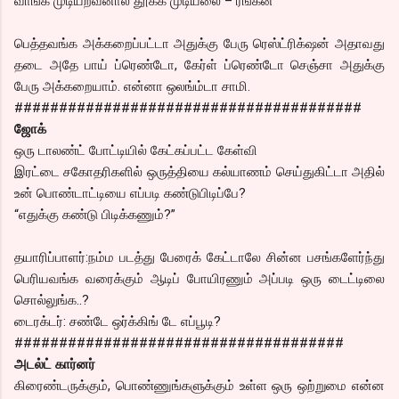
வாங்க முடியறவனால தூக்க முடியலை – ரங்கன்
பெத்தவங்க அக்கறைப்பட்டா அதுக்கு பேரு ரெஸ்ட்ரிக்‌ஷன் அதாவது
தடை அதே பாய் ப்ரெண்டோ, கேர்ள் ப்ரெண்டோ செஞ்சா அதுக்கு
பேரு அக்கறையாம். என்னா ஒலங்ம்டா சாமி.
#######################################
ஜோக்
ஒரு டாலண்ட் போட்டியில் கேட்கப்பட்ட கேள்வி
இரட்டை சகோதரிகளில் ஒருத்தியை கல்யாணம் செய்துகிட்டா அதில்
உன் பொண்டாட்டியை எப்படி கண்டுபிடிப்பே?
“எதுக்கு கண்டு பிடிக்கணும்?”
தயாரிப்பாளர்:நம்ம படத்து பேரைக் கேட்டாலே சின்ன பசங்களேர்ந்து
பெரியவங்க வரைக்கும் ஆடிப் போயிரணும் அப்படி ஒரு டைட்டிலை
சொல்லுங்க..?
டைரக்டர்: சண்டே ஒர்க்கிங் டே எப்பூடி?
#####################################
அடல்ட் கார்னர்
கிரைண்டருக்கும், பொண்ணுங்களுக்கும் உள்ள ஒரு ஒற்றுமை என்ன