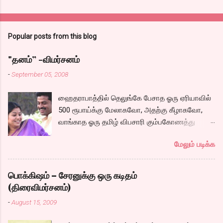
Popular posts from this blog
"தனம்” -விமர்சனம்
-
September 05, 2008
ஹைதராபாத்தில் தெலுங்கே பேசாத ஓரு ஏரியாவில்
500 ரூபாய்க்கு மேலாகவோ, அதற்கு கீழாகவோ,
வாங்காத ஓரு தமிழ் விபசாரி கும்பகோணத்து
அக்ரஹாரத்தின் வீட்டில் மருமகளாக
மேலும் படிக்க
வாழ்கைபடுகிறாள். அவளுடய வாழ்கை எப்படி
அமைந்தது? என்ற ஓரு நல்ல லைனை , சங்கீதா
தன்னுடய இடுப்பை சுழற்றி, சுழற்றி நடப்பதை போல்
பொக்கிஷம் – சேரனுக்கு ஒரு கடிதம்
சும்மா, சுத்தி, சுத்தி குழப்பி, நம்பமுடியாத
(திரைவிமர்சனம்)
திரைக்கதையால் சொதப்பி,சங்கீதாவை ஏதோ
-
August 15, 2009
ரஜினியை போல நினைத்து பில்டப் செய்வதும்,
அவரும் அதற்கு ஏற்றார் போல் ரஜினி பாஷா போல