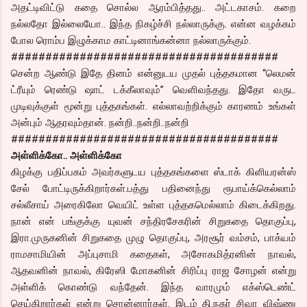
அதட்டிவிட்டு கதை சொல்ல ஆரம்பித்தது.. அட்டகாசம். கறை
நல்லதோ இல்லையோ.. இந்த நிகழ்ச்சி நல்லாருக்கு. என்ன வழக்கம்
போல ரொம்ப இழுக்காம காட்டினாங்கன்னா நல்லாருக்கும்.
#######################################
சென்ற ஆண்டு இதே தினம் என்னுடய முதல் புத்தகமான “லெமன்
ட்ரீயும் ரெண்டு ஷாட் டக்கீலாவும்” வெளிவந்தது. இதோ வருட
முடிவுக்குள் மூன்று புத்தகங்கள். எல்லாவற்றிக்கும் காரணம் உங்கள்
அன்பும் ஆதரவும்தான். நன்றி..நன்றி..நன்றி
#######################################
அள்ளிக்கோ.. அள்ளிக்கோ
கிழக்கு பதிப்பகம் அவர்களுடய புத்தகங்களை ஸ்டாக் கிளியரன்ஸ்
சேல் போட்டிருக்கிறார்கள்.பத்து பதினைந்து ரூபாய்க்கெல்லாம்
சல்லீசாய் அரைகிலோ வெயிட் உள்ள புத்தகமெல்லாம் கிடைக்கிறது.
நான் என் பங்குக்கு யுவன் சந்திரசேகரின் சிறுகதை தொகுப்பு,
இரா.முருகனின் சிறுகதை முழு தொகுப்பு, அரசூர் வம்சம், பாக்யம்
ராமசாமியின் அப்புசாமி கதைகள், அசோகமித்ரனின் நாவல்,
ஆதவனின் நாவல், கிரேஸி மோகனின் சிரிப்பு ராஜ சோழன் என்று
அள்ளிக் கொண்டு வந்தேன். இந்த வாரமும் எக்ஸ்டெண்ட்
செய்கிறார்கள் என்று சொன்னார்கள். இடம் தி.நகர் சிவா விஷ்ணு