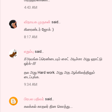
4:43 AM
விநாயக முருகன்
said…
கிரைண்டர் ஜோக் :)
8:17 AM
எறும்பு
said…
//அவங்க ப்ரெண்டையும் சைட் அடிச்சா அது ஹாட்டு
ஒர்க்-///
தல அது Hard work. அது அத ஆங்கிலத்திலும்
டைப்புங்க.
9:34 AM
பிரபல பதிவர்
said…
கலக்கல் காதலர் தின கொத்து....