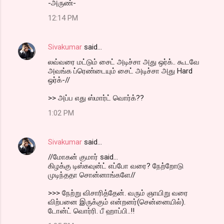
-அருண்-
12:14 PM
Sivakumar
said…
லவ்வரை மட்டும் சைட் அடிச்சா அது ஒர்க்.. கூடவே
அவங்க ப்ரெண்டையும் சைட் அடிச்சா அது Hard
ஒர்க்-//
>> அப்ப எது ஸ்மார்ட் வொர்க்??
1:02 PM
Sivakumar
said…
//மோகன் குமார் said...
கிழக்கு டிஸ்கவுன்ட் எப்போ வரை? நேற்றோடு
முடிந்ததா சொன்னாங்களே//
>>> நேற்று விசாரித்தேன். வரும் ஞாயிறு வரை
விற்பனை இருக்கும் என்றனர்(சென்னையில்).
டோன்ட் வொர்ரி. பீ ஹாப்பி..!!