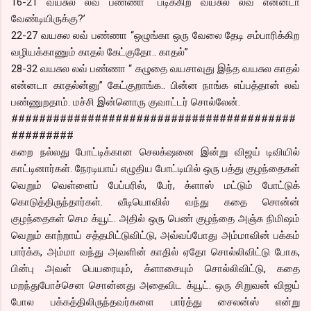
16-21 வயசுல லவ் ப்ண்ணா “படிக்கிற வயசுல லவ் என்னடா
வேண்டியிருக்கு?’
22-27 வயசுல லவ் பண்ணா “ஒழுங்கா ஒரு வேலை தேடி சம்பாரிக்கிற
வழியக்காணும் காதல் கேட்குதோ.. காதல்”
28-32 வயசுல லவ் பண்ணா “ கழுதை வயசாவுது இந்த வயசுல காதல்
என்னடா காதல்ன்னு” கேட்குறாங்க.. பின்ன நாங்க எப்பத்தான் லவ்
பண்ணுறதாம். மச்சி இன்னொரு குவாட்டர் சொல்லேன்.
#########################################
#########
கறை நல்லது போட்டிக்கான செலக்‌ஷனை இன்று விஜய் டிவியில்
காட்டினார்கள். நேரடியாய் எழுதிய போட்டியில் ஒரு பத்து குழந்தைகள்
வெறும் வெள்ளைப் பேப்பரில், பேர், க்ளாஸ் மட்டும் போட்டுக்
கொடுத்திருந்தார்கள். வீடியொவில் வந்து கதை சொன்ன்
குழந்தைகள் செம க்யூட். அதில் ஒரு பெண் குழந்தை அஞ்சு நிமிஷம்
வெறும் காற்றாய் சத்தமிட்டுவிட்டு, அவ்வப்போது அம்மாவின் பக்கம்
பார்க்க, அம்மா வந்து அவளின் காதில் ஏதோ சொல்லிவிட்டு போக,
பின்பு அவள் பெயரையும், க்ளாசையும் சொல்லிவிட்டு, கதை
மறந்துபோச்சென சொன்னது அதைவிட க்யூட். ஒரு சிறுவன் விஜய்
போல பக்கத்திலிருந்தவர்களை பார்த்து சைலன்ஸ் என்று