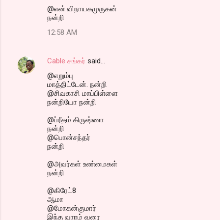
@என்.விநாயகமுருகன்
நன்றி
12:58 AM
Cable சங்கர்
said…
@எறும்பு
மாத்திட்டேன். நன்றி
@சிவகாசி மாப்பிள்ளை
நன்றியோ நன்றி
@ப்ரீதம் கிருஷ்ணா
நன்றி
@பொன்சந்தர்
நன்றி
@அவர்கள் உண்மைகள்
நன்றி
@கிரேட்8
ஆமா
@மோகன்குமார்
இந்த வாரம் வரை