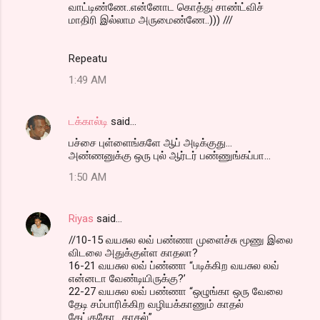
வாட்டிண்ணே..என்னோட கொத்து சாண்ட்விச்
மாதிரி இல்லாம அருமைண்ணே..))) ///
Repeatu
1:49 AM
டக்கால்டி
said…
பச்சை புள்ளைங்களே ஆப் அடிக்குது...
அண்ணனுக்கு ஒரு புல் ஆர்டர் பண்ணுங்கப்பா...
1:50 AM
Riyas
said…
//10-15 வயசுல லவ் பண்ணா முளைச்சு மூணு இலை
விடலை அதுக்குள்ள காதலா?
16-21 வயசுல லவ் ப்ண்ணா “படிக்கிற வயசுல லவ்
என்னடா வேண்டியிருக்கு?’
22-27 வயசுல லவ் பண்ணா “ஒழுங்கா ஒரு வேலை
தேடி சம்பாரிக்கிற வழியக்காணும் காதல்
கேட்குதோ.. காதல்”