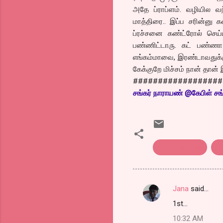
அதே ப்ராப்ளம். வழியில வந
மாத்திரை.. இப்ப சரின்னு 
ப்ரச்சனை கண்ட்ரோல் செய
பண்ணிட்டாரு. கட் பண்ணா ட
எங்கம்மாவை, இரண்டாவதுக்
கேக்குறே மிச்சம் நான் தான் 
##################
சங்கர் நாராயண் @கேபிள் சங்
Kothu parotta
க
Jana
said…
C
1st...
o
10:32 AM
m