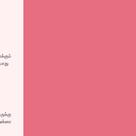
க்கும்
ம்போது
ருக்கு
துன்னா