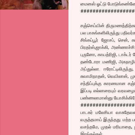
மைனஸ் ஓட்டு போடுங்கண்ண
##################
சஞ்செய்யின் திருமணத்திற்
பல பாகங்களிலிருந்து பதிவர்
சிங்கப்பூர் ஜோசப், சென், 
பிரதர்ஸ்,ஜாக்கி, அண்ணாச்ச
புருனோ, காயத்ரிஜி, டாக்ட
தண்டோரா மணிஜி, அகநாழிகை வ
அப்துல்லா. ஈரோட்டிலிருந்து,
சுவாமிநாதன், வெயிலான், ம
சந்திப்புக்கு காரணமான சஞ
இப்படி எல்லாரையும் வரவழைக
பண்ணலாமான்னு யோசிக்கிற
##################
பாடகர் மலேசியா வாசுதேவன
வருத்தமாய் இருந்தது. மற்
வசந்தமே, முதல் மரியாதை, 
இரங்கல்கள்.