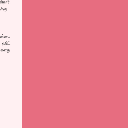
ிறார்.
க்கு….
ுதன்மை
 ஹிட்
்களது