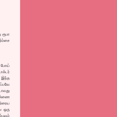
ு ரூபா
இம்சை
 போய்
ாக்டர்
 இந்த
இப்பவே
்டாவது
ெண்ணை
திரைய
ே ஒரு
்பவும்