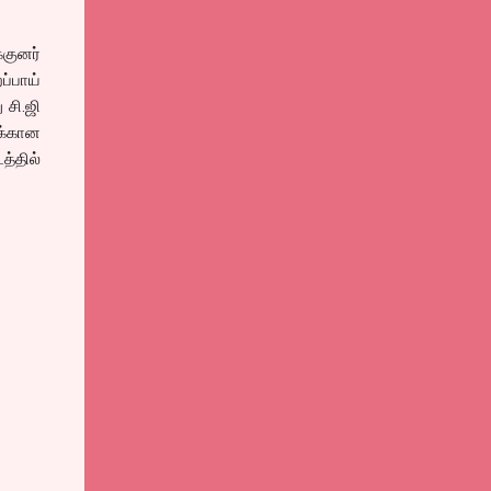
குனர்
்பாய்
 சி.ஜி
க்கான
த்தில்