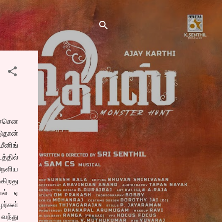
ச்சென
ுதான்
மீனிங்
்தில்
 நெளிய
்கிறது
ோல். ஏ
ழர்கள்
 வந்து