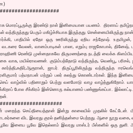
ே.)
####################
காக மொரப்பூருக்கு இரண்டு நாள் இனிமையான பயணம். திரளாய் தமிழ்நா
கள் வந்திருந்தது பெரும் மகிழ்ச்சியாக இருந்தது. சென்னையிலிருந்து நான
கார்க்கி, பாதியில் ஏதோ ஒரு ஊரிலிருந்து ஏறிய சந்தோஷ். உ.தமிழன்,
ி வடகரை வேலன், வானம்பாடிகள் பாலா, எறும்பு ராஜகோபால், தினேஷ், ட
ர் ரோஹிணி ரெண்டு முன்னதாகவே திருமணத்தை நடத்தி வைக்க கிளம்பிய
ாசு, மயில்ராவணன். குடும்பத்தோடு வந்திருந்த, வெண்பூ, பரிசல், ஜ
 கார்த்தி,கதிர்,ஆரூரான், ஜாபர். திருப்பூரிலிருந்து வந்திருந்த ஈரவெங
ுரளிகுமார் பத்மநாபன் மற்றும் பலர் கலந்து கொண்டார்கள். இந்த இன
்செய் வாழ்வில் பதினாறும் பெற்று வளமோடு வாழ வாழ்த்துகிறோம். யா
்கிறாப் போல சீக்கிரம் இன்னொரு கல்யாணம் பண்ணுங்கப்பா.. இல்லாட்டி.
ேன்.
#####################
் மறைந்த செய்தியைத்தான் இன்று காலையில் முதலில் கேட்டேன். மி
ற பாடகர்களை விட இவரது குரல் தனித்தன்மை பெற்றது. ஆசை நூறு வகை,
பூவே இளைய பூவே இதெல்லாம் இவரது மாஸ்டர் பீஸ்களில் ஒரு துளி. ஆ