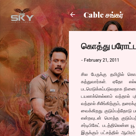
Cable சங்கர்
கொத்து பரோட்ட
-
February 21, 2011
சில பேருக்கு தமிழில் க
கத்துவார்கள். ஏதோ எல்
படமெடுக்கப்படுவதாக நினைத்த
டயலாக்கெல்லாம் வந்தால் 
வந்தால் சீலீங்கிற்கும், தரை
வைக்கிறது. குடும்பத்தோடு ப
என்றவுடன் மொத்த குடும்பத்
சர்டிபிகேட் படத்திலென்ன ய
இருக்கும் பட்சத்தில் ஆயிர