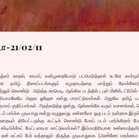
Skip to main content
ா-21/02/11
ொஞ்சம் காதல், காமம், வன்முறையோடு படமெடுத்தால் உடனே காச்மூ
லா தமிழ் திரைப்படங்களும் சமுதாயத்தை மாற்றும் நோக்கோட
ுக் கொண்டு. அடுத்த காமெடி, ஆங்கில படத்தில் டபுள் மீனிங், ட்ரிபிள் 
புரியாமலேயே அஹா ஓஹோ என்று பாராட்டுவார்கள். அதுவே தமிழ் படத
க்குமாய் குதிப்பார்கள். அதற்கடுத்த ஒன்று, ஆங்காங்கே வரும் வசனங்கள்,
டம் பார்க்க முடியாது என்று எழுதுவது. என்னவோ ஒரு படம் நன்றாக இருக
தையும் தியேட்டருக்கு கூட்டிக் கொண்டு போய் படம் பார்க்கிறார் ப
ூ சர்டிபிக்கேட் மேட்டரையா காட்டுவார்கள்? இம்மாதிரியான உண்மைத்தமி
ம் ஏன் லட்சம் பேர் வந்தாலும் திருத்த முடியாதுஙக. (அண்ணே மறக்காம