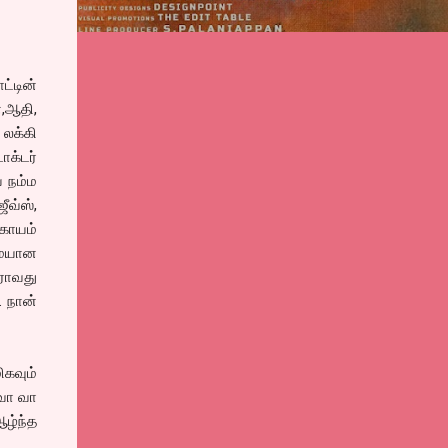
ட்டின்
்,ஆதி,
 லக்கி
ாக்டர்
 நம்ம
ீவ்ஸ்,
்காயம்
ிமையான
ராவது
. நான்
கவும்
 வா வா
ழ்ந்த