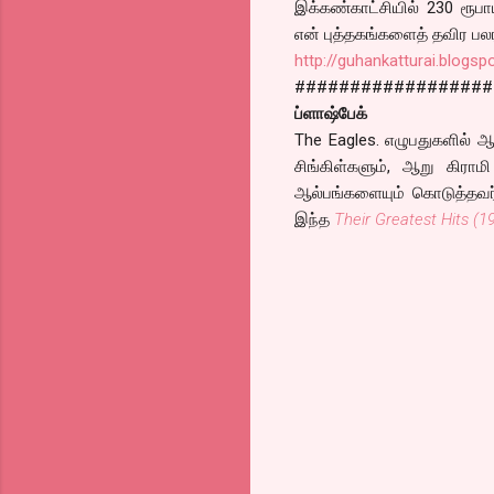
இக்கண்காட்சியில் 230 ரூபாய
என் புத்தகங்களைத் தவிர பலர
http://guhankatturai.blog
##################
ப்ளாஷ்பேக்
The Eagles. எழுபதுகளில் ஆர
சிங்கிள்களும், ஆறு கிரா
ஆல்பங்களையும் கொடுத்தவர்
இந்த
Their Greatest Hits (