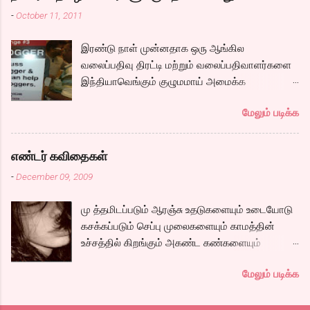
சோழர்களை தேடும் படலமும் ஆரம்பிக்கிறது.
-
October 11, 2011
கப்பலில் ஏறும் காட்சியிலிருந்து சல,சலவென ஓடும்
ஆறு போல ஓடுகிறது படம். பெரியதாய் கதை ஏதும்
இரண்டு நாள் முன்னதாக ஒரு ஆங்கில
நகராவிட்டாலும், ரீமாவின் அதிரடி கேரக்டரும்,
வலைப்பதிவு திரட்டி மற்றும் வலைப்பதிவாளர்களை
ஆண்ட்ரியாவின் அமைதியான கேரக்டரும்,
இந்தியாவெங்கும் குழுமமாய் அமைக்க
கார்த்தியின் அடாவடி, தடாலடி வெட்டி பேச்சு க...
முயற்சிக்கும் ஒரு நிறுவனம் சென்னையில் ஒரு
மேலும் படிக்க
பதிவர் சந்திப்புக்கு ஏற்பாடு செய்திருந்தது.
இவர்கள் வருடா வருடம் நடத்துவதுதான். இம்முறை
நிறைய தமிழ் வலைப்பூக்கள் நடத்துபவர்களும்
எண்டர் கவிதைகள்
கலந்து கொண்டோம்.
-
December 09, 2009
மு த்தமிடப்படும் ஆரஞ்சு உதடுகளையும் உடையோடு
கசக்கப்படும் செப்பு முலைகளையும் காமத்தின்
உச்சத்தில் கிறங்கும் அகண்ட கண்களையும்
நெகிழும் இடுப்பிலிருந்து உடைகள் நழுவுவதையும்,
மேலும் படிக்க
நீண்ட பயணமாய் வருடிச் செல்லும் பாம்புத்
தொடைகளையும், மார்பழுத்தி இறுக்கிடும் உன்
அணைப்பையும் வேறொருவன் ஆளப்போவதை