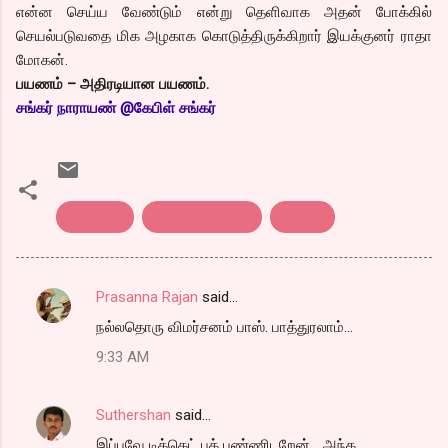
என்ன செய்ய வேண்டும் என்று தெளிவாக அதன் போக்கில்
செயல்படுவதை மிக அழகாக கொடுத்திருக்கிறார் இயக்குனர் ராதா
மோகன்.
பயணம் – அதிரடியான பயணம்.
சங்கர் நாராயண் @கேபிள் சங்கர்
payanam
திரை விமர்சனம்
பயணம்
Prasanna Rajan
said…
C
நல்லதொரு விமர்சனம் பாஸ். பாத்துரலாம்...
o
9:33 AM
m
m
Suthershan
said…
e
இப்பவே டிக்கெட் புக் பண்ணிடறேன்... அந்த
n