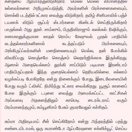
கதையை ஆரம்பித்துவிடுகிறார். மெல்ல மெல்ல விமானத்தில்
உள்ளவர்களை அறிமுகப்படுத்தி, அவர்களின் பிரச்சனைகளையும்,
சொல்லி படத்தில் உட்கார வைத்து விடுகிறார். தமிழ் சினிமாவில் பஞ்ச்
டயலாக் விடும் சூப்பர் ஸ்டார்களை கிண்டல் செய்திருக்கிறார்
பாருங்கள் அது தூள். சாம்ஸும், பிருதிவிராஜும் கலக்கல். ரிஷிக்கும்,
சனாகானுக்குமான காதல் ரொம்ப கேஷுவல். முதல் பாதியில்
கடத்தல்காரர்களினால் கடத்தப்படும் பிரச்சனையும்,
அங்கிருப்ப்வர்களின் மனநிலையையும் மெல்ல, தன் போக்கில்
விவரிப்பது கொஞ்சமே கொஞ்சம் லெதார்ஜிக்காக இருக்கிறது.
ஆனால் அதையெல்லாம் தூக்கி சாப்பிடும் படியான இரண்டாம்
பாதியிருப்பதால் இந்த குறையெல்லாம் தெரியவில்லை. எல்லாம்
வழக்கப்படி போகிறதே என்று நினைக்கும் போது, இடைவேளையின்
போது வரும் ட்விஸ்ட் நிமிர்ந்து உட்கார வைக்கிறது. யூசூப் கானைப்
போல இருக்கும் டபுளை வைத்து அமைக்கப்பட்ட காட்சிகள்
அவ்வளவு அதகளத்திலும் காமெடி. டைரக்டராய் வரும்
பிரம்மானந்தமும், கம்யூனிசம் பேசும் குமரவேலும் கச்சிதம்.
சும்மா அதிரடியாய் சீன் செய்கிறோம் என்று அந்தரத்தில் பறந்து
சண்டையிடாமல், ஒரு கமாண்டோ ஆப்பரேஷனை எக்ஸிக்யூட் செய்ய