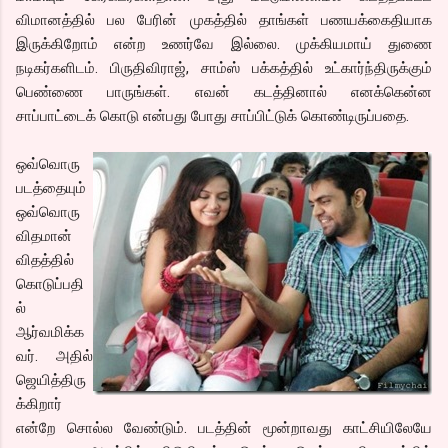
விமானத்தில் பல பேரின் முகத்தில் தாங்கள் பணயக்கைதியாக
இருக்கிறோம் என்ற உணர்வே இல்லை. முக்கியமாய் துணை
நடிகர்களிடம். பிருதிவிராஜ், சாம்ஸ் பக்கத்தில் உட்கார்ந்திருக்கும்
பெண்ணை பாருங்கள். எவன் கடத்தினால் எனக்கென்ன
சாப்பாட்டைக் கொடு என்பது போது சாப்பிட்டுக் கொண்டிருப்பதை.
ஒவ்வொரு
படத்தையும்
ஒவ்வொரு
விதமான்
விதத்தில்
கொடுப்பதி
ல்
ஆர்வமிக்க
வர். அதில்
ஜெயித்திரு
க்கிறார்
என்றே சொல்ல வேண்டும். படத்தின் மூன்றாவது காட்சியிலேயே