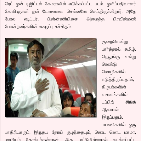
ரெட் ஒன் டிஜிட்டல் கேமராவில் எடுக்கப்பட்ட படம். ஒளிப்பதிவாளர்
கே.வி.குகன் தன் வேலையை செவ்வனே செய்திருக்கிறார். அதே
போல எடிட்டர், பின்ன்ணியிசை அமைத்த பிரவீன்மணீ
போன்றவர்களின் உழைப்பு கச்சிதம்.
குறையென்று
பார்த்தால், தமிழ்,
தெலுங்கு என்று
ரெண்டு
மொழிகளில்
எடுத்திருப்பதால்,
நிருபர்களின்
வசனங்களில்
டப்பிங் சிங்க்
ஆகாமல்
இருப்பதும்,
பயணிகளில் ஒரு
பாதிரியாரும், இருதய நோய் குழந்தையும், லொட லொட மாமா,
மாமியும் கேரக்டர்கள்தான். அது மட்டுமில்லாமல் கடத்தப்பட்ட