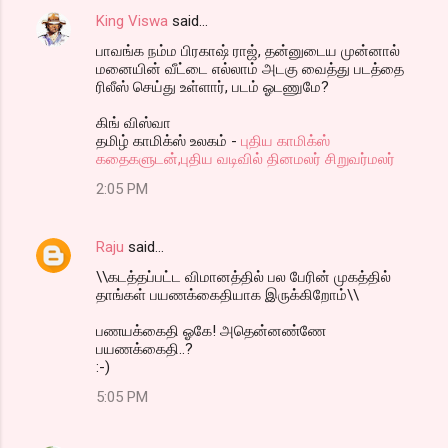
King Viswa
said…
பாவங்க நம்ம பிரகாஷ் ராஜ், தன்னுடைய முன்னால்
மனையின் வீட்டை எல்லாம் அடகு வைத்து படத்தை
ரிலீஸ் செய்து உள்ளார், படம் ஓடணுமே?
கிங் விஸ்வா
தமிழ் காமிக்ஸ் உலகம் -
புதிய காமிக்ஸ்
கதைகளுடன்,புதிய வடிவில் தினமலர் சிறுவர்மலர்
2:05 PM
Raju
said…
\\கடத்தப்பட்ட விமானத்தில் பல பேரின் முகத்தில்
தாங்கள் பயணக்கைதியாக இருக்கிறோம்\\
பணயக்கைதி ஓகே! அதென்னண்ணே
பயணக்கைதி..?
:-)
5:05 PM