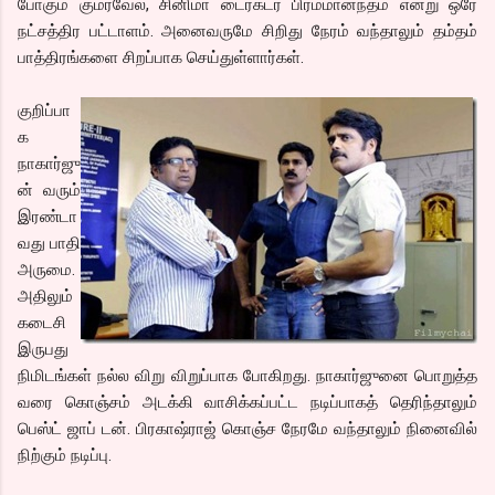
போகும் குமரவேல், சினிமா டைரக்டர் பிரம்மானந்தம் என்று ஒரே
நட்சத்திர பட்டாளம். அனைவருமே சிறிது நேரம் வந்தாலும் தம்தம்
பாத்திரங்களை சிறப்பாக செய்துள்ளார்கள்.
குறிப்பா
க
நாகார்ஜு
ன் வரும்
இரண்டா
வது பாதி
அருமை.
அதிலும்
கடைசி
இருபது
நிமிடங்கள் நல்ல விறு விறுப்பாக போகிறது. நாகார்ஜுனை பொறுத்த
வரை கொஞ்சம் அடக்கி வாசிக்கப்பட்ட நடிப்பாகத் தெரிந்தாலும்
பெஸ்ட் ஜாப் டன். பிரகாஷ்ராஜ் கொஞ்ச நேரமே வந்தாலும் நினைவில்
நிற்கும் நடிப்பு.