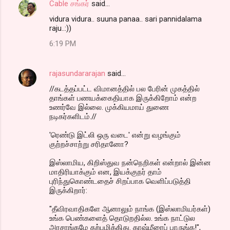
Cable சங்கர்
said…
vidura vidura.. suuna panaa.. sari pannidalama
raju..:))
6:19 PM
rajasundararajan
said…
//கடத்தப்பட்ட விமானத்தில் பல பேரின் முகத்தில்
தாங்கள் பணயக்கைதியாக இருக்கிறோம் என்ற
உணர்வே இல்லை. முக்கியமாய் துணை
நடிகர்களிடம்.//
'ரெண்டு இட்லி ஒரு வடை' என்று வழங்கும்
குற்றச்சாற்று சரிதானோ?
இஸ்லாமிய, கிறிஸ்துவ நன்நெறிகள் என்றால் இன்ன
மாதிரியாக்கும் என, இயக்குநர் தாம்
புரிந்துகொண்டதைச் சிறப்பாக வெளிப்படுத்தி
இருக்கிறார்:
"தீவிரவாதிகளே ஆனாலும் நாங்க (இஸ்லாமியர்கள்)
உங்க பெண்களைத் தொடுறதில்ல. உங்க நாட்டுல
அரசாங்கமே கற்பழிக்கிது. காஷ்மீரைப் பாருங்க!",