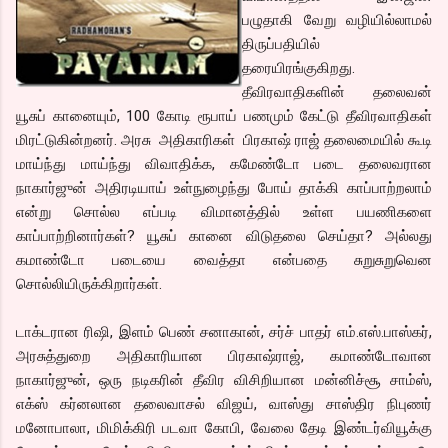
பழுதாகி வேறு வழியில்லாமல்
திருப்பதியில்
தரையிரங்குகிறது.
தீவிரவாதிகளின் தலைவன்
யூசுப் கானையும், 100 கோடி ரூபாய் பணமும் கேட்டு தீவிரவாதிகள்
மிரட்டுகின்றனர். அரசு அதிகாரிகள் பிரகாஷ் ராஜ் தலைமையில் கூடி
மாய்ந்து மாய்ந்து விவாதிக்க, கமேண்டோ படை தலைவரான
நாகார்ஜுன் அதிரடியாய் உள்நுழைந்து போய் தாக்கி காப்பாற்றலாம்
என்று சொல்ல எப்படி விமானத்தில் உள்ள பயணிகளை
காப்பாற்றினார்கள்? யூசுப் கானை விடுதலை செய்தா? அல்லது
கமாண்டோ படையை வைத்தா என்பதை சுறுசுறுவென
சொல்லியிருக்கிறார்கள்.
டாக்டரான ரிஷி, இளம் பெண் சனாகான், சர்ச் பாதர் எம்.எஸ்.பாஸ்கர்,
அரசுத்துறை அதிகாரியான பிரகாஷ்ராஜ், கமாண்டோவான
நாகார்ஜுன், ஒரு நடிகரின் தீவிர விசிறியான மன்னிச்சூ சாம்ஸ்,
எக்ஸ் கர்னலான தலைவாசல் விஜய், வாஸ்து சாஸ்திர நிபுணர்
மனோபாலா, மிமிக்கிரி படவா கோபி, வேலை தேடி இண்டர்வியூக்கு