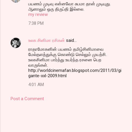
பயணம் முடிவு என்னவோ சுபமா தான் முடியுது.
ஆனாலும் ஒரு திருப்தி இல்லை.
my review
7:38 PM
உலக சினிமா ரசிகன்
said…
ராதாமோகனின் பயணம் தமிழ்சினிமாவை
மேல்தளத்துக்கு கொண்டு செல்லும் முயற்சி.
உலகசினிமா பார்த்து உயர்ந்த ரசனை பெற
வாருங்கள்.
http://worldcinemafan.blogspot.com/2011/03/gi
gante-xxl-2009.html
4:01 AM
Post a Comment