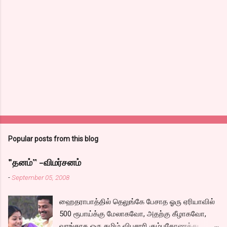
Popular posts from this blog
"தனம்” -விமர்சனம்
-
September 05, 2008
ஹைதராபாத்தில் தெலுங்கே பேசாத ஓரு ஏரியாவில்
500 ரூபாய்க்கு மேலாகவோ, அதற்கு கீழாகவோ,
வாங்காத ஓரு தமிழ் விபசாரி கும்பகோணத்து