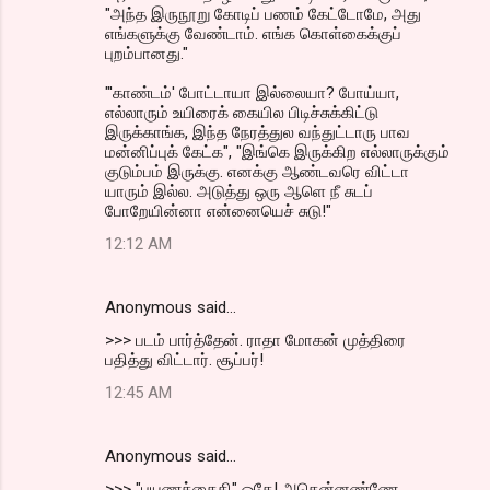
"அந்த இருநூறு கோடிப் பணம் கேட்டோமே, அது
எங்களுக்கு வேண்டாம். எங்க கொள்கைக்குப்
புறம்பானது."
"'காண்டம்' போட்டாயா இல்லையா? போய்யா,
எல்லாரும் உயிரைக் கையில பிடிச்சுக்கிட்டு
இருக்காங்க, இந்த நேரத்துல வந்துட்டாரு பாவ
மன்னிப்புக் கேட்க", "இங்கெ இருக்கிற எல்லாருக்கும்
குடும்பம் இருக்கு. எனக்கு ஆண்டவரெ விட்டா
யாரும் இல்ல. அடுத்து ஒரு ஆளெ நீ சுடப்
போறேயின்னா என்னையெச் சுடு!"
12:12 AM
Anonymous said…
>>> படம் பார்த்தேன். ராதா மோகன் முத்திரை
பதித்து விட்டார். சூப்பர்!
12:45 AM
Anonymous said…
>>> "பயணக்கைதி" ஓகே! அதென்னண்ணே