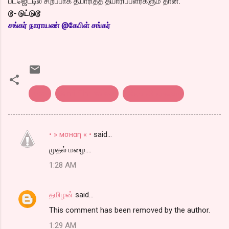
பட்ஜெட்டில் சிறப்பாக தயாரித்த த்யாரிப்பளர்களும் தான்.
டூ- டுட்டுடூ
சங்
கர் நாராயண் @கேபிள் சங்கர்
doo
tamil film review
திரை விமர்சனம்
• » мσнαη « •
said…
C
முதல் மழை....
o
1:28 AM
m
m
தமிழன்
said…
e
This comment has been removed by the author.
n
t
1:29 AM