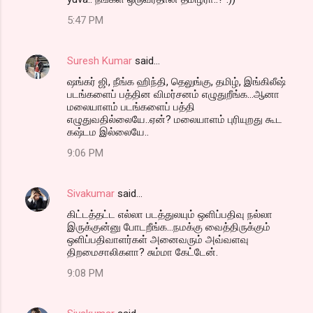
5:47 PM
Suresh Kumar
said…
ஷங்கர் ஜி, நீங்க ஹிந்தி, தெலுங்கு, தமிழ், இங்கிலீஷ்
படங்களைப் பத்தின விமர்சனம் எழுதுறீங்க...ஆனா
மலையாளம் படங்களைப் பத்தி
எழுதுவதில்லையே..ஏன்? மலையாளம் புரியுறது கூட
கஷ்டம இல்லையே..
9:06 PM
Sivakumar
said…
கிட்டத்தட்ட எல்லா படத்துலயும் ஒளிப்பதிவு நல்லா
இருக்குன்னு போடறீங்க...நமக்கு வைத்திருக்கும்
ஒளிப்பதிவாளர்கள் அனைவரும் அவ்வளவு
திறமைசாலிகளா? சும்மா கேட்டேன்.
9:08 PM