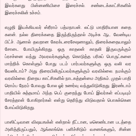
இவர்களது பின்னணியிசை இரைச்சல். சண்டைக்காட்சிகளில்
இரைச்சலின் உச்சம்.
எழுதி இயக்கியவர் ஸ்ரீராம் பத்மநாபன். லட்டு மாதிரியான கதை
களன். நல்ல திரைக்கதை இருந்திருந்தால் அடிச்சு ஆட வேண்டிய
பிட்ச். ஆனால் தவறான கேரக்டரைசேஷனாலும், திரைக்கதையாலும்
சோடை போயிருக்கிறது. ஒரு காதலன் காதலி இருவருக்கும்
ப்ரசச்னை வந்து அவரவர்களுக்கு கொடுத்த பரிசுப் பொருட்களை
மாற்றிக் கொள்ளும் போது படம் பார்பவர்களுக்கு ஒரு வலி வர
வேண்டாம்? அது திரையிலிருப்பவர்களுக்கும் வரவில்லை. நமக்கும்
வரவில்லை. நிறைய காட்சிகளில் நாடகத்தன்மை அதிகம். முதல் பாதி
ரொம்ப நேரம் போவது போல ஓர் உணர்வு வந்துவிடுகிறது. இரண்டாம்
பாதியில் சுத்தமாய் அந்த பெப் குறைந்து போய் இவர்கள் எப்படியும்
சேரத்தான் போகிறார்கள் என்று தெரிந்து விடுவதால் பொசுக்கென
போய்விடுகிறது.
பாஸிட்டிவான விஷயஙக்ள் என்றால் நீட்டான, டீஸெண்டான படத்தை
அளித்திருப்பதும், ஆங்காங்கெ பளிச்சிடும் வசனங்களும், சின்ன