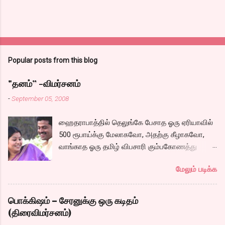
Popular posts from this blog
"தனம்” -விமர்சனம்
-
September 05, 2008
ஹைதராபாத்தில் தெலுங்கே பேசாத ஓரு ஏரியாவில்
500 ரூபாய்க்கு மேலாகவோ, அதற்கு கீழாகவோ,
வாங்காத ஓரு தமிழ் விபசாரி கும்பகோணத்து
அக்ரஹாரத்தின் வீட்டில் மருமகளாக
மேலும் படிக்க
வாழ்கைபடுகிறாள். அவளுடய வாழ்கை எப்படி
அமைந்தது? என்ற ஓரு நல்ல லைனை , சங்கீதா
தன்னுடய இடுப்பை சுழற்றி, சுழற்றி நடப்பதை போல்
பொக்கிஷம் – சேரனுக்கு ஒரு கடிதம்
சும்மா, சுத்தி, சுத்தி குழப்பி, நம்பமுடியாத
(திரைவிமர்சனம்)
திரைக்கதையால் சொதப்பி,சங்கீதாவை ஏதோ