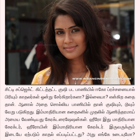
சிட்டி சப்ஜெக்ட். கிட்டத்தட்ட குஷி பட பாணியில் ஈகோ ப்ரச்சனையால்
பிரியும் காதலர்கள் ஒன்று சேர்கிறார்களா? இல்லையா? என்கிற கதை
தான். ஆனால் அதை சொல்லிய பாணியில் தான் குஷியும், டூவும்
வேறு படுகிறது. இம்மாதிரியான கதைகளில் முதலில் ஆணித்தரமாய்
அமைய வேண்டியது கேரக்டரைஷேஷன்கள். ஹீரோ இது மாதிரியான
கேரக்டர், ஹீரோயின் இம்மாதிரியான கேரக்டர். இருவருக்கும்
இடையே ஏற்படும் காதல் எப்படிப்பட்டது? அது எங்கே உடையுமோ?