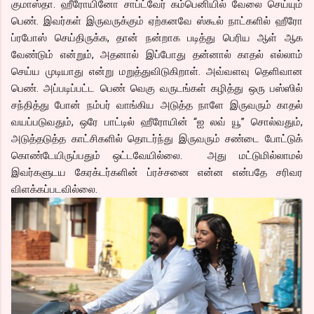
குமாஸ்தா. ஹீரோயினோ சாப்ட்வேர் கம்பெனியில் வேலை செய்யும்
பெண். இவர்கள் இருவருக்கும் ஏற்கனவே ஸ்கூல் நாட்களில் ஹீரோ
ப்ரபோஸ் செய்திருக்க, தான் நன்றாக படித்து பெரிய ஆள் ஆக
வேண்டும் என்றும், அதனால் இப்போது தன்னால் காதல் எல்லாம்
செய்ய முடியாது என்று மறுத்துவிடுகிறாள். அவ்வளவு தெளிவான
பெண். அப்படிப்பட்ட பெண் வெகு வருடங்கள் கழித்து ஒரு பஸ்ஸில்
சந்தித்து போன் நம்பர் வாங்கிய அடுத்த நாளே இருவரும் காதல்
வயப்படுவதும், ஒரே பாட்டில் ஹீரோயின் “ஐ லவ் யூ” சொல்வதும்,
அடுத்தடுத்த காட்சிகளில் தொடர்ந்து இருவரும் சண்டை போட்டுக்
கொண்டேயிருப்பதும் ஒட்டவேயில்லை. அது மட்டுமில்லாமல்
இவர்களுடய கேரக்டர்களின் ப்ரச்சனை என்ன என்பதே சரிவர
விளக்கப்படவில்லை.