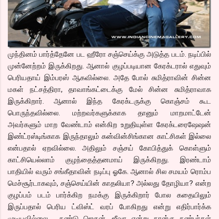
முந்தினம் பார்த்தேனே பட ஹீரோ சஞ்செய்க்கு அடுத்த படம். நடிப்பில்
முன்னேற்றம் இருக்கிறது. ஆனால் குழப்படியான கேரக்டரால் எதுவும்
பெரியதாய் இம்பரஸ் ஆகவில்லை. அதே போல் சுமித்ராவின் சின்ன
மகள் நட்சத்திரா, தாவாங்கட்டைக்கு மேல் சின்ன சுமித்ராவாக
இருக்கிறார். ஆனால் இந்த கேரக்டருக்கு கொஞ்சம் கூட
பொருந்தவில்லை. மற்றவர்களுக்காக தானும் மாறமாட்டேன்
அவர்களும் மாற வேண்டாம் என்கிற உறுதியுள்ள கேரக்டரைஷேஷன்
இண்ட்ரஸ்டிங்காக இருந்தாலும் கன்வின்சிங்கான காட்சிகள் இல்லை
என்பதால் ஏறவில்லை. அதிலும் சஞ்சய் கோபித்துக் கொள்ளும்
காட்சியெல்லாம் குழந்தைத்தனமாய் இருக்கிறது. இரண்டாம்
பாதியில் வரும் சங்கீதாவின் நடிப்பு ஓகே. ஆனால் சில சமயம் ரொம்ப
மெச்சூர்டாகவும், சஞ்செய்யின் காதலியா? அல்லது தோழியா? என்ற
குழப்பம் படம் பார்க்கிற நமக்கு இருக்கிறார் போல கதையிலும்
இருப்பதால் பெரிய ட்விஸ்ட் வரப் போகிறது என்று எதிர்பார்க்க
முடியவில்லை. நண்டு ஜெகன், ஜீவா என்று நான்கு நண்பர்கள்