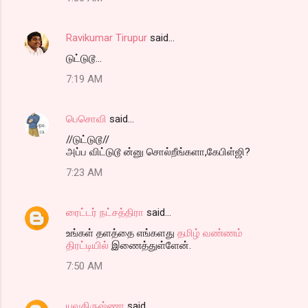
Ravikumar Tirupur
said…
டுட்டுடூ...
7:19 AM
பெசொவி
said…
//டுட்டுடூ//
அப்ப விட்டுடூ ன்னு சொல்றீங்களா,கேபிள்ஜி?
7:23 AM
ரைட்டர் நட்சத்திரா
said…
உங்கள் தளத்தை எங்களது
தமிழ் வண்ணம்
திரட்டியில்
இணைத்துள்ளேன்.
7:50 AM
யுவகிருஷ்ணா
said…