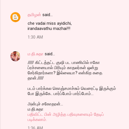
s
தமிழன்
said…
che vadai miss ayidichi,
irandaavathu mazhai!!!
1:30 AM
ம.தி.சுதா
said…
///// கிட்டத்தட்ட குஷி பட பாணியில் ஈகோ
ப்ரச்சனையால் பிரியும் காதலர்கள் ஒன்று
சேர்கிறார்களா? இல்லையா? என்கிற கதை
தான்./////
படம் பார்க்கல கொஞ்சமாச்சும் வெரைட்டி இருக்கும்
போ இருக்கே.. பார்ப்போம் பார்ப்போம்...
அன்புச் சகோதரன்...
ம.தி.சுதா
பதிவிட்ட பின் அழித்த பதிவுகளையும் தேடிப்
படிக்கலாம்.
1:36 AM