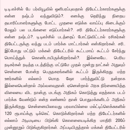
டி.டி.எச்சில் பே பர்வியூவில் ஒளிபரப்புவதால் தியேட்டர்காரர்களுக்கு
என்ன நஷ்டம் வந்துவிடும்?. எனக்கு தெரிந்து நிறைய
தயாரிப்பாளர்களுக்கு போட்ட முதலை எடுக்க வாய்ப்பு கிடைக்கும்
மேலும் பல படங்களை எடுப்பார்கள்?. சரி தியேட்டர்காரர்களுக்கு
என்ன நஷ்டம்?. டி.டிஎச்சில் படத்தைப் போட்டுவிட்டால் ரசிகர்கள்
தியேட்டருக்கு வந்து படம் பார்க்க மாட்டார்கள் என்கிறார்கள். சரி..
இப்போது மட்டும் மக்கள் தியேட்டரில் கூட்டமாய் கூட்டம் சேர்ந்து
மொய்த்துக் கொண்டாயிருக்கிறார்கள்?. இல்லையே.. பெரிய
நடிகர்கள் நடித்த படத்திற்கு மட்டுமே முதல் மூன்று நாட்கள் அதுவும்
சென்னை போன்ற பெருநகரங்களில் கூட்டம் இருக்கிறது. மற்ற
ஊர்களில் எல்லாம் மொத ஷோ பார்த்துவிட்டு நன்றாக
இல்லையென்றால் அவ்வளவுதான். ஏனென்றால் அரசு நிர்ணையித்த
விலையை விட நான்கு மடங்கு அதிகம் கொடுத்து எதற்காக படம்
பார்க்க வேண்டும் என்ற எண்ணம் தான் பொதுமக்களிடம் அதிகம்
இருக்கிறது. சென்னையிலாவது பரவாயில்லை மல்ட்டிப்ளெக்சுகளில்
120 ரூபாய்க்கு டிக்கெட் கொடுக்கிறார்கள் மற்ற தியேட்டர்களில்
எல்லாம் அடிமடியை பிடுங்கி கொளளையடிக்கிற மாதிரி 200ம்
முன்னூறும் பிடுங்குகிறார்கள். அப்படியிருந்தால் மக்கள் தியேட்டரில்