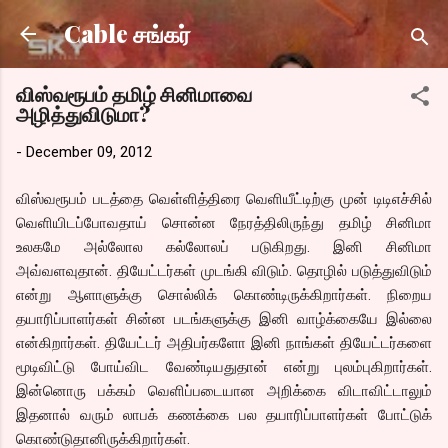
Skip to main content
Cable சங்கர்
விஸ்வரூபம் தமிழ் சினிமாவை
அழித்துவிடுமா?
-
December 09, 2012
விஸ்வரூபம் படத்தை வெள்ளித்திரை வெளியீட்டிற்கு முன் டிடிஎச்சில்
வெளியிடப்போவதாய் சொன்ன நேரத்திலிருந்து தமிழ் சினிமா
உலகமே அல்லோல கல்லோலப் படுகிறது. இனி சினிமா
அவ்வளவுதான். தியேட்டர்கள் முடங்கி விடும். தொழில் படுத்துவிடும்
என்று ஆளாளுக்கு சொல்லிக் கொண்டிருக்கிறார்கள். நிறைய
தயாரிப்பாளர்கள் சின்ன படங்களுக்கு இனி வாழ்க்கையே இல்லை
என்கிறார்கள். தியேட்டர் அதிபர்களோ இனி நாங்கள் தியேட்டர்களை
மூடிவிட்டு போய்விட வேண்டியதுதான் என்று புலம்புகிறார்கள்.
இன்னொரு பக்கம் வெளிப்படையான அறிக்கை விடாவிட்டாலும்
இதனால் வரும் லாபக் கணக்கை பல தயாரிப்பாளர்கள் போட்டுக்
கொண்டுதானிருக்கிறார்கள்.