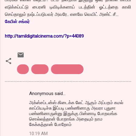
எடுக்கப்பட்டு பைரஸி டிவிடிக்களாய் படத்தின் ஓட்டத்தை காலி
செய்தாலும் நஷ்டப்படுபவர் அவரே.. எனவே வெயிட் அண்ட் சீ...
கேபிள் சங்கர்
http://tamildigitalcinema.com/?p=44089
dth
kamal
viswaroopam
Anonymous said…
C
அக்ஸ்சப்டன்ஸ் கிடைக்க லேட் ஆகும் அப்பறம் கமல்
o
காப்பியடிச்சு இப்படி பண்ணினாரு அவரா புதுசா
m
பண்ணினாருன்னு இதுக்கு பின்னாடி போறவங்க
சொல்லத்தான் போறாங்க அதையும் நாம
m
கேக்கத்தான் போறோம்
e
10:19 AM