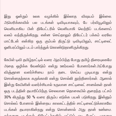
இது ஒன்றும் உலக வழக்கில் இல்லாத விஷயம் இல்லை.
அமெரிக்காவில் பல படங்கள் டிவிடியாகவும், பே பர்வியூவிலும்
வெளியாகிய பின் தியேட்டரில் வெளியாகி வெற்றிப் படங்களாய்
வலம் வந்திருக்கிறது. என்ன செய்தாலும் தியேட்டர் பக்கம் வரவே
மாட்டேன் என்கிற ஒரு கும்பல் திருட்டு டிவிடியிலும், சாட்டிலைட்
ஒளிபரப்பிலும் படம் பார்த்துக் கொண்டுதானிருக்கிறது.
கேபிள் டிவி தமிழ்நாட்டில் வளர ஆரம்பித்த போது தமிழ் திரையுலகமே
அதை ஒழிக்க வேண்டும் என்று ஊர்வலம் போனார்கள்.அப்போது
விஞ்ஞான வளர்ச்சியை நாம் தடை செய்ய முடியாது என்று
சொன்னதற்காக கருங்காலி என்று சொல்லி தூற்றினார்கள். ஆனால்
இன்று கேபிளின் வளர்ச்சியால் உருவான சாட்டிலைட் சானல்கள் தான்
ஒரு படத்தின் தயாரிப்பிற்கு செலவான தொகையில் குறைந்த பட்சம்
30% லிருந்து 50 % வரை திரும்ப எடுக்க பயன் படுகிறது. இன்னும்
சொல்லப் போனால் இன்றைய காலகட்டத்தில் சாட்டிலைட்டுக்காகவே
படங்கள் தயாராகின்றது என்று சொன்னால் அது தான் உண்மை.
எத்தனை படங்கள் தியேட்டர்களில் மட்டும் ஓடி போட்ட முதலை