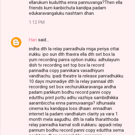
ellarukum kuduttha enna pannuvanga?Then ella
friends kum kanbichuta kandipa padam
edukaravangaluku nashtam dhan.
1:12 PM
Hari
said…
indha dth la relay panradhula miga periya ottai
irukku. ipo sun dth thavira ella dth set box la
yum recording panra option irukku. adhulayum
dish tv recording set top box la record
pannadha copy pannikara vasadhiyum
vandhachu. ipadi theatre la release panradhukku
10 days munnadiye dth la relay pannaal dth
recording set box vechurukkaravanga andha
padam parkkum bodhu record panni copy
edutthu print pottu adhu vazhiya sambidhikka
aarambiccha enna pannuvaanga? idhunaala
cinema ku kandippa loss dhaan. ennadhan
internet la padam vandhalum clarity ya vara 1
month mela aagudhu. dth la nalla tharatthoda
relay panradha kamal solli irukkaru. appadi relay
pannum bodhu record panni copy eduttha sema