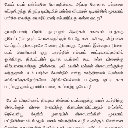
போய் படம் பார்க்கவே போவதில்லை. அப்படி போகாத மக்களை
வீட்டிலிருந்து திருட்டி டிவிடியில் பார்க்க விடாமல் டிடிஎச்சின் மூலமாய்
பார்க்க வைத்து தயாரிப்பாளர் சம்பாரிப்பது என்ன தவறு?
தயாரிப்பாளர் பிரமிட் நடராஜன் அவர்கள் சங்கமம் படத்தை
தியேட்டரில் ஓடிக் கொண்டிருக்கும் போதே சன் டிவிக்கு விற்பனை
செய்தார். திரையுலமே அவரை திட்டியது. ஆனால் இன்றைய நிலை..
படம் வெளியாகி ஒரு மாதத்தில் எல்லாம் சாட்டிலைட்டிவியில்
ஓடுகிறது. தியேட்டரில் ஓடாத படங்கள் கூட நல்ல விலைக்கு
விற்பனையாகிறது. இன்றைய டிவி உலகில் மக்கள் திரையரங்குக்கு
வந்துதான் படம் பார்க்க வேண்டும் என்று காத்திராமல் அவர்கள்
எங்கேயிருக்கிறார்களோ அங்கேயெல்லாம் படத்தை ஓட்டி காசு
பார்ப்பது தான் தயாரிப்பாளரை காப்பாற்ற ஒரே வழி.
பே பர் வியுவினால் நிறைய சின்னப் படங்களுக்கு கமல் படத்திற்கு
கிடைக்கும் விலை அளவிற்கு கிடைக்காவிட்டாலும் அட்லீஸ்ட்
ரெவென்யூ ஷேரிங் முறையில் திரையரங்கின் மூலமாய்
மட்டுமில்லாமல் மேலும் பணம் சம்பாதிக்க வழி வகுக்கும். சென்னை
போன்ற நகரங்களில் கேபிள் டிவி முழுவதும் டிஜிட்டல் மயமாக்கம்