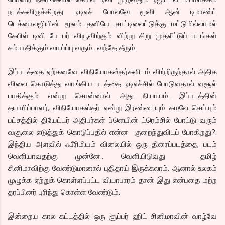
நடக்கவிருக்கிறது. டிடிஎச் போலவே மூவி ஆன் டிமாண்ட்
டெக்னாலஜியின் மூலம் தனியே சாட்டிலைட்டுக்கு மட்டுமில்லாமல்
கேபிள் டிவி பே பர் வியூவிற்கும் விற்று சிறு முதலீட்டுப் படங்கள்
சம்பாதிக்கும் வாய்ப்பு வரும்.. வந்தே தீரும்.
இப்படத்தை ஏற்கனவே விநியோகஸ்தர்களிடம் விற்றிருந்தால் அதிக
விலை கொடுத்து வாங்கிய படத்தை டிடிஎச்சில் போடுவதால் வசூல்
பாதிக்கும் என்று சொன்னால் அது நியாயம். இப்படத்தின்
தயாரிப்பாளர், விநியோகஸ்தர் என்று இரண்டையும் கமலே செய்யும்
பட்சத்தில் தியேட்டர் அதிபர்கள் ப்ளெயின் ட்ரெம்சில் போட்டு வரும்
வசூலை எடுத்துக் கொடுப்பதில் என்ன குறைந்துவிடப் போகிறது?.
இந்திய அளவில் ஃபீரிமியம் விலையில் ஒரு திரைப்படத்தை, படம்
வெளியாவதற்கு முன்னே.. வெளியிடுவது தமிழ்
சினிமாவிற்கு வேண்டுமானால் புதிதாய் இருக்கலாம். ஆனால் உலகம்
முழுக்க ஏற்றுக் கொள்ளப்பட்ட வியாபாரம் தான் இது என்பதை மற்ற
தரப்பினர் புரிந்து கொள்ள வேண்டும்.
இன்றைய கால கட்டத்தில் ஒரு சூப்பர் ஹிட் சினிமாவின் வாழ்வே