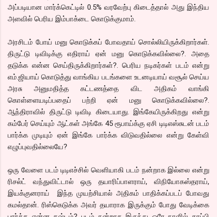
அப்படியான மார்க்கெட்டில் 0.5% வரவேற்பு கிடைத்தால் அது இந்திய
அளவில் பெரிய இம்பாக்டை கொடுக்குமாம்.
அரசிடம் போய் மனு கொடுக்கப் போவதாய் சொல்லியிருக்கிறார்கள்.
திருட்டு டிவிடிக்கு எதிராய் ஏன் மனு கொடுக்கவில்லை?. அதை
தடுக்க என்ன செய்திருக்கிறார்கள்?. பெரிய நடிகர்கள் படம் என்று
எம்.ஜியாய் கொடுத்து வாங்கிய படங்களை உடனடியாய் வசூல் செய்ய
அரசு அனுமதித்த கட்டணத்தை விட அதிகம் வாங்கி
கொள்ளையடிப்பதைப் பற்றி ஏன் மனு கொடுக்கவில்லை?.
ஆந்திராவில் திருட்டு டிவிடி கிடையாது. இங்கேயிருக்கிறது என்று
கம்பேர் செய்யும் ஆட்கள் அங்கே 45 ரூபாய்க்கு ஏசி டிடிஎஸ்சுடன் படம்
பார்க்க முடியும் ஏன் இங்கே பார்க்க விடுவதில்லை என்று கேள்வி
எழுப்புவதில்லையே?
ஒரு வேளை படம் டிடிஎச்சில் வெளியாகி படம் நன்றாக இல்லை என்று
ரிசல்ட் வந்துவிட்டால் ஒரு தயாரிப்பாளராய், விநியோகஸ்தராய்,
இயக்குனராய் இந்த முயற்சியால் அதிகம் பாதிக்கப்படப் போவது
கமல்தான். ரிஸ்கெடுக்க அவர் தயாராக இருக்கும் போது வேடிக்கை
பார்க்க என்ன கஷ்டம்? படம் நன்றாக இருந்து ஒரே நாளில் காப்பி