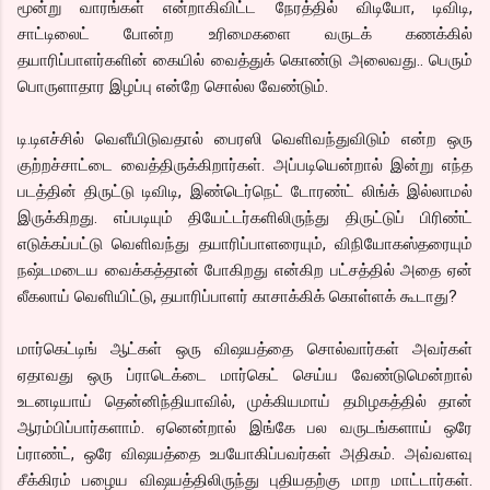
மூன்று வாரங்கள் என்றாகிவிட்ட நேரத்தில் விடியோ, டிவிடி,
சாட்டிலைட் போன்ற உரிமைகளை வருடக் கணக்கில்
தயாரிப்பாளர்களின் கையில் வைத்துக் கொண்டு அலைவது.. பெரும்
பொருளாதார இழப்பு என்றே சொல்ல வேண்டும்.
டி.டிஎச்சில் வெளீயிடுவதால் பைரஸி வெளிவந்துவிடும் என்ற ஒரு
குற்றச்சாட்டை வைத்திருக்கிறார்கள். அப்படியென்றால் இன்று எந்த
படத்தின் திருட்டு டிவிடி, இண்டெர்நெட் டோரண்ட் லிங்க் இல்லாமல்
இருக்கிறது. எப்படியும் தியேட்டர்களிலிருந்து திருட்டுப் பிரிண்ட்
எடுக்கப்பட்டு வெளிவந்து தயாரிப்பாளரையும், விநியோகஸ்தரையும்
நஷ்டமடைய வைக்கத்தான் போகிறது என்கிற பட்சத்தில் அதை ஏன்
லீகலாய் வெளியிட்டு, தயாரிப்பாளர் காசாக்கிக் கொள்ளக் கூடாது?
மார்கெட்டிங் ஆட்கள் ஒரு விஷயத்தை சொல்வார்கள் அவர்கள்
ஏதாவது ஒரு ப்ராடெக்டை மார்கெட் செய்ய வேண்டுமென்றால்
உடனடியாய் தென்னிந்தியாவில், முக்கியமாய் தமிழகத்தில் தான்
ஆரம்பிப்பார்களாம். ஏனென்றால் இங்கே பல வருடங்களாய் ஒரே
ப்ராண்ட், ஒரே விஷயத்தை உபயோகிப்பவர்கள் அதிகம். அவ்வளவு
சீக்கிரம் பழைய விஷயத்திலிருந்து புதியதற்கு மாற மாட்டார்கள்.