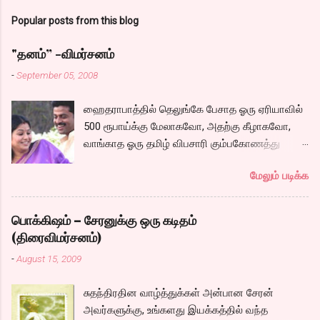
Popular posts from this blog
"தனம்” -விமர்சனம்
-
September 05, 2008
ஹைதராபாத்தில் தெலுங்கே பேசாத ஓரு ஏரியாவில்
500 ரூபாய்க்கு மேலாகவோ, அதற்கு கீழாகவோ,
வாங்காத ஓரு தமிழ் விபசாரி கும்பகோணத்து
அக்ரஹாரத்தின் வீட்டில் மருமகளாக
மேலும் படிக்க
வாழ்கைபடுகிறாள். அவளுடய வாழ்கை எப்படி
அமைந்தது? என்ற ஓரு நல்ல லைனை , சங்கீதா
தன்னுடய இடுப்பை சுழற்றி, சுழற்றி நடப்பதை போல்
பொக்கிஷம் – சேரனுக்கு ஒரு கடிதம்
சும்மா, சுத்தி, சுத்தி குழப்பி, நம்பமுடியாத
(திரைவிமர்சனம்)
திரைக்கதையால் சொதப்பி,சங்கீதாவை ஏதோ
-
August 15, 2009
ரஜினியை போல நினைத்து பில்டப் செய்வதும்,
அவரும் அதற்கு ஏற்றார் போல் ரஜினி பாஷா போல
சுதந்திரதின வாழ்த்துக்கள் அன்பான சேரன்
க்ளைமாக்ஸில் செய்வதும் கொஞ்சம் அல்ல
அவர்களுக்கு, உங்களது இயக்கத்தில் வந்த
ரொம்பவே ஓவர். ஓரு ஆச்சாரமான இளைஞன்