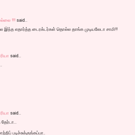
ல்லை !!!
said…
டில இந்த எதார்த்த டைரக்டர்கள் தொல்ல தாங்க முடியலேடா சாமி!!
ரியா
said…
..
ரியா
said…
 தேர்டா...
்றிப் படிச்சுக்குங்கப்பா..