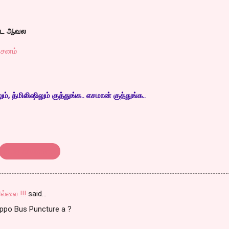
்டே ஆவல
்சனம்
, த்மிலிஷிலும் குத்துங்க.. எசமான் குத்துங்க..
திரை விமர்சனம்
ல்லை !!!
said…
Appo Bus Puncture a ?