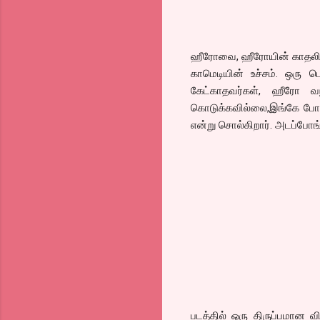
ஹீரோவை, ஹீரோயின் காதலிக்க
காமெடியின் உச்சம். ஒரு ப
கேட்காதவர்கள், ஹீரோ வந
கொடுக்கவில்லை,இங்கே போரா
என்று சொல்கிறார். அடப்போங்
படத்தில் ஒரு திருப்பமான