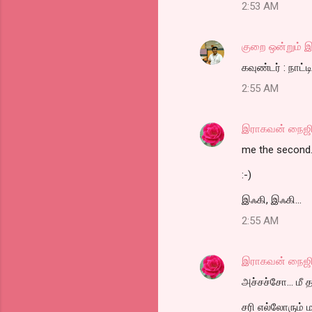
2:53 AM
m
e
குறை ஒன்றும் இ
n
கவுண்டர் : நாட்
t
2:55 AM
s
இராகவன் நைஜி
me the second.
:-)
இஃகி, இஃகி...
2:55 AM
இராகவன் நைஜி
அச்சச்சோ... மீ த
சரி எல்லோரும் மாற