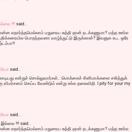
ல்லை !!!
said…
 என்ன எதார்த்தமெல்லாம் மதுரைய சுத்தி தான் நடக்கணுமா? மத்த ஊர்ல
் நதிக்கரையில பொறந்தவனா வாழ்ந்துட்டு இருக்கான்? இவனுக கூட ஒரே
ஷ்டம்பா!!
ரியா
said…
ொடியது என்றுச் சொல்லுவார்கள்... மொக்கைச் சினிமாக்களை சகித்துக்
 விமர்சனம் செய்ய வேண்டும் என்று உங்க தலைவிதி. I pity for your my
ரியா
said…
இல்லை !!! said...
 என்ன எதார்த்தமெல்லாம் மதுரைய சுத்தி தான் நடக்கணுமா? மத்த ஊர்ல