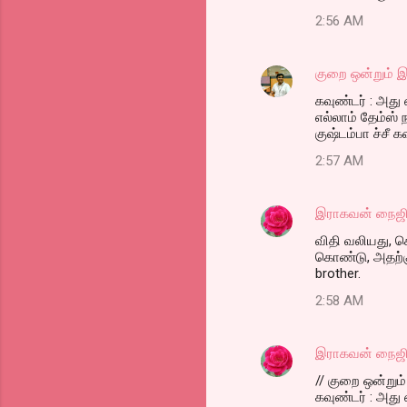
2:56 AM
குறை ஒன்றும் இ
கவுண்டர் : அது
எல்லாம் தேம்ஸ
குஷ்டம்பா ச்சீ க
2:57 AM
இராகவன் நைஜி
விதி வலியது, க
கொண்டு, அதற்கு
brother.
2:58 AM
இராகவன் நைஜி
// குறை ஒன்றும் 
கவுண்டர் : அது