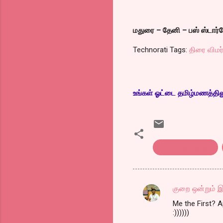
மதுரை – தேனி – பஸ் ஸ்டார
Technorati Tags:
திரை விமர
உங்கள் ஓட்டை தமிழ்மணத்திலும்
thiraivimarsanam
குறை ஒன்றும் இ
C
Me the First? 
o
:))))))
m