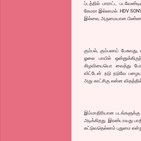
ப்டத்தில் பாராட்ட படவேண்டி
கேமரா இல்லாமல். HDV SONY 2
இல்லை, அருமையான பிண்ணனி 
கும்பல், கும்பலாய் பேசுவது
ஓலை பாயில் ஒன்னுக்கிர
கிழவியையொ வைத்து பேச 
விட்டேன். நடு நடுவே பழை
அது காட்சிகு என்ன விதத்தி
இம்மாதிரியான படங்களுக்கு 
அடிக்கிறது. இரண்டாவது பாதி
கட்டுவதெல்லாம் புதுமை என்ற