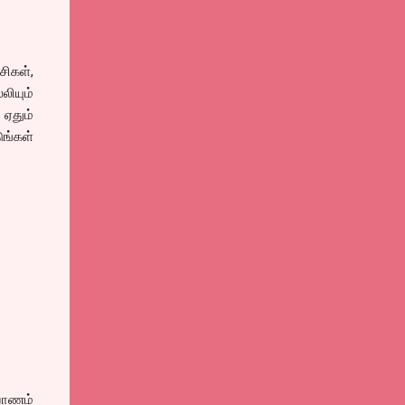
சிகள்,
லியும்
ஏதும்
ங்கள்
யாணம்