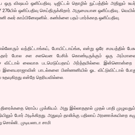
ய ஒரு விஷயம் ஒளிப்பதிவு. டிஜிட்டல் தொழில் நுட்பத்தில் அதிலும் உய
70யில் ஒளிப்பதிவு செய்திருக்கிறார். அருமையான ஒளிப்பதிவு.. வெயில் ப
கலர் காம்பினேஷனில்.. கண்க்ளை பதம் பார்க்காத ஒளிப்பதிவு.
, எல்லோரும் வந்திட்டாங்கய், போயிட்டாய்ங்க, என்று ஒரே சமயத்தில் பேசு
ுந்தார் போல சள சளவென பேசிக் கொண்டிருக்கும் ஒரு அம்மாவ
விட்டால் லைவாக படமெடுப்பதாய் அர்த்தமில்லை. இன்னொன்றை வ
ய இளையராஜாவின் பாடல்களை பிண்ணனியில் ஓட விட்டுவிட்டால் போது
ல் உதவுகிறது என்றே தெரியவில்லை.
திரைக்கதை ரொம்ப முக்கியம். அது இல்லாததால் முதல் பாதி முழுவதும
யிலும் போர் அடிக்கிறது. அதுவும் தாலிக்கு பதிலாய் அரணாக்கயிறை கழு
ு சொல்லி.. முடியலாடா சாமி