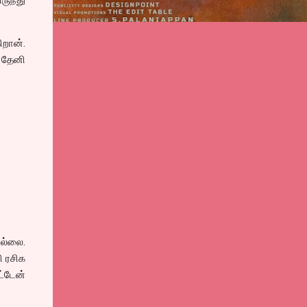
ிறான்.
 தேனி
ல்லை.
ி ரசிக
ட்டேன்