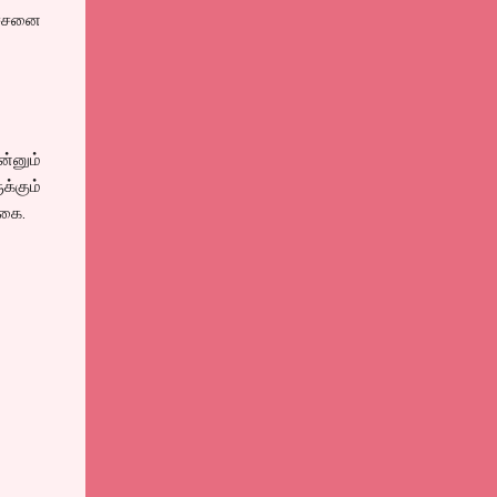
ச்சனை
்னும்
்கும்
வகை.