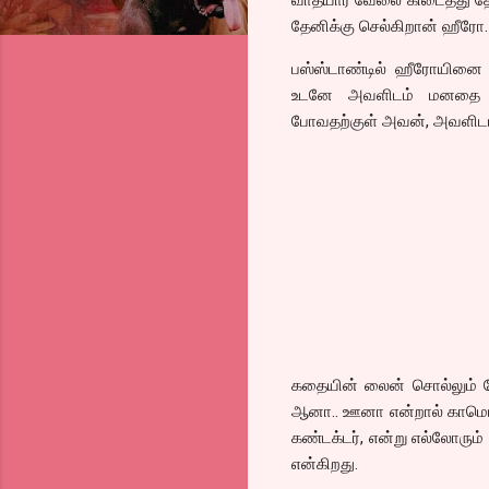
தேனிக்கு செல்கிறான் ஹீரோ.
பஸ்ஸ்டாண்டில் ஹீரோயினை பஸ்
உடனே அவளிடம் மனதை பறி
போவதற்குள் அவன், அவளிடம
கதையின் லைன் சொல்லும் போ
ஆனா.. ஊனா என்றால் காமெடி 
கண்டக்டர், என்று எல்லோரும்
என்கிறது.