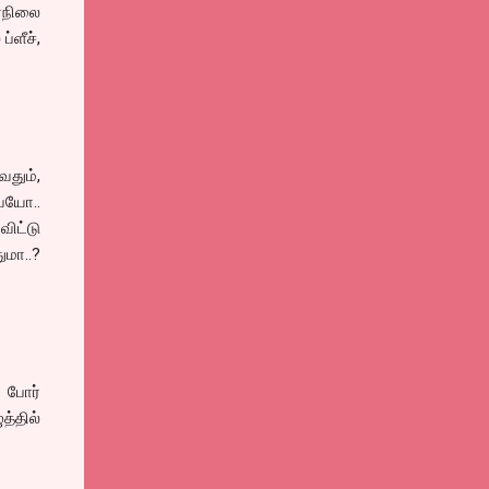
ர்நிலை
்ளீச்,
வதும்,
ையோ..
ிட்டு
மா..?
் போர்
த்தில்