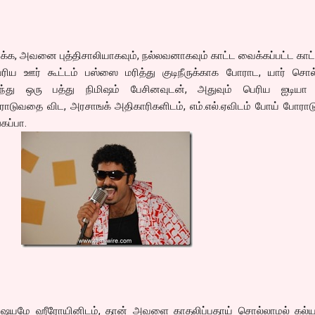
, அவனை புத்திசாலியாகவும், நல்லவனாகவும் காட்ட வைக்கப்பட்ட காட்
ெரிய ஊர் கூட்டம் பஸ்ஸை மரித்து குடிநீருக்காக போராட, யார் சொல்
்து ஒரு பத்து நிமிஷம் பேசினவுடன், அதுவும் பெரிய ஐடியா 
டுவதை விட, அரசாஙக் அதிகாரிகளிடம், எம்.எல்.ஏவிடம் போய் போராடு
கப்பா.
 விஷயமே ஹீரோயினிடம், தான் அவளை காதலிப்பதாய் சொல்லாமல் கல்