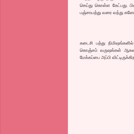
செய்து கொள்ள கேட்பது. பி
பஞ்சாயத்து வரை வந்து களேபர
கடைசி பத்து நிமிஷங்களில்
கொஞ்சம் வருஷங்கள் ஆகலா
மேக்கப்பை அப்பி விட்டிருக்க