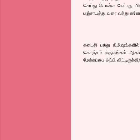
செய்து கொள்ள கேட்பது. பி
பஞ்சாயத்து வரை வந்து களேபர
கடைசி பத்து நிமிஷங்களில்
கொஞ்சம் வருஷங்கள் ஆகலா
மேக்கப்பை அப்பி விட்டிருக்க