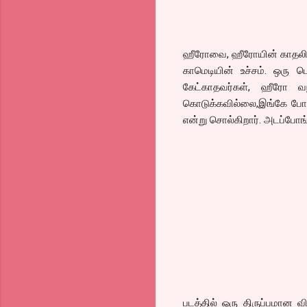
ஹீரோவை, ஹீரோயின் காதலிக்க
காமெடியின் உச்சம். ஒரு ப
கேட்காதவர்கள், ஹீரோ வந
கொடுக்கவில்லை,இங்கே போரா
என்று சொல்கிறார். அடப்போங்
படத்தில் ஒரு திருப்பமான