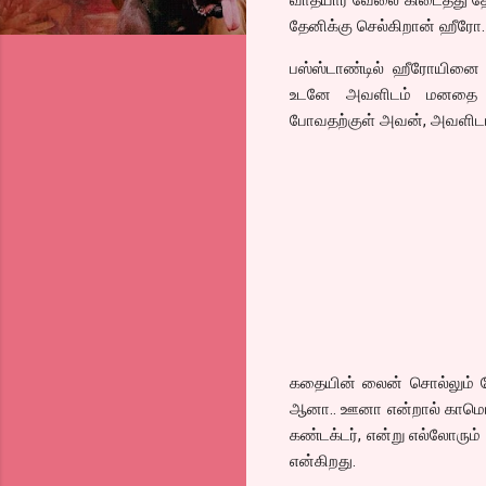
தேனிக்கு செல்கிறான் ஹீரோ.
பஸ்ஸ்டாண்டில் ஹீரோயினை பஸ்
உடனே அவளிடம் மனதை பறி
போவதற்குள் அவன், அவளிடம
கதையின் லைன் சொல்லும் போ
ஆனா.. ஊனா என்றால் காமெடி 
கண்டக்டர், என்று எல்லோரும்
என்கிறது.