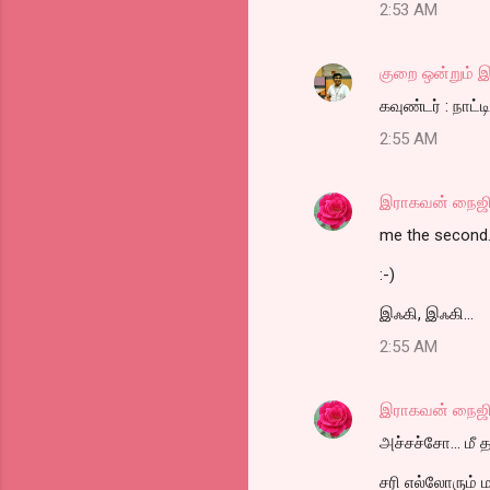
2:53 AM
m
e
குறை ஒன்றும் இ
n
கவுண்டர் : நாட்
t
2:55 AM
s
இராகவன் நைஜி
me the second.
:-)
இஃகி, இஃகி...
2:55 AM
இராகவன் நைஜி
அச்சச்சோ... மீ த
சரி எல்லோரும் மாற