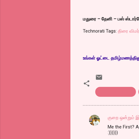
மதுரை – தேனி – பஸ் ஸ்டார
Technorati Tags:
திரை விமர
உங்கள் ஓட்டை தமிழ்மணத்திலும்
thiraivimarsanam
குறை ஒன்றும் இ
C
Me the First? 
o
:))))))
m