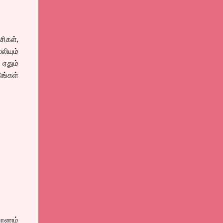
சிகள்,
லியும்
ஏதும்
ங்கள்
யாணம்