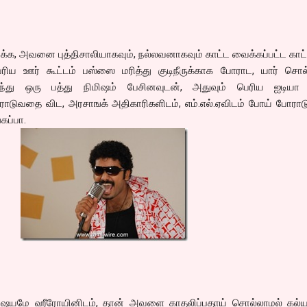
, அவனை புத்திசாலியாகவும், நல்லவனாகவும் காட்ட வைக்கப்பட்ட காட்
ெரிய ஊர் கூட்டம் பஸ்ஸை மரித்து குடிநீருக்காக போராட, யார் சொல்
்து ஒரு பத்து நிமிஷம் பேசினவுடன், அதுவும் பெரிய ஐடியா 
டுவதை விட, அரசாஙக் அதிகாரிகளிடம், எம்.எல்.ஏவிடம் போய் போராடு
கப்பா.
 விஷயமே ஹீரோயினிடம், தான் அவளை காதலிப்பதாய் சொல்லாமல் கல்