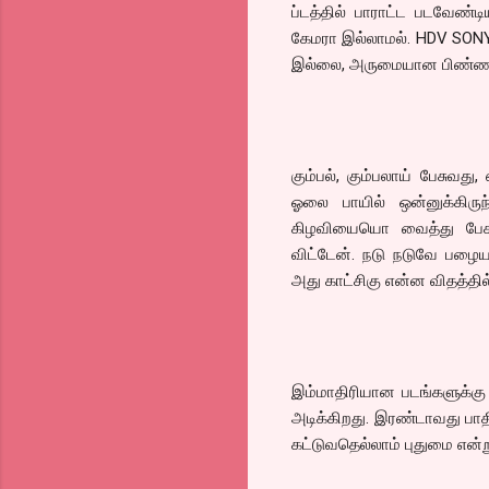
ப்டத்தில் பாராட்ட படவேண்டி
கேமரா இல்லாமல். HDV SONY 2
இல்லை, அருமையான பிண்ணனி 
கும்பல், கும்பலாய் பேசுவது
ஓலை பாயில் ஒன்னுக்கிர
கிழவியையொ வைத்து பேச 
விட்டேன். நடு நடுவே பழை
அது காட்சிகு என்ன விதத்தி
இம்மாதிரியான படங்களுக்கு 
அடிக்கிறது. இரண்டாவது பாதி
கட்டுவதெல்லாம் புதுமை என்ற