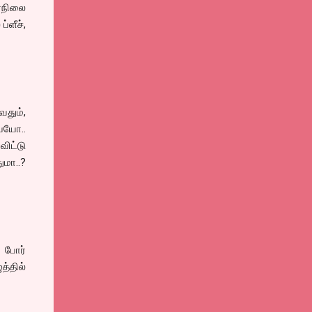
ர்நிலை
்ளீச்,
வதும்,
ையோ..
ிட்டு
மா..?
் போர்
த்தில்