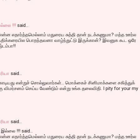
ல்லை !!!
said…
 என்ன எதார்த்தமெல்லாம் மதுரைய சுத்தி தான் நடக்கணுமா? மத்த ஊர்ல
் நதிக்கரையில பொறந்தவனா வாழ்ந்துட்டு இருக்கான்? இவனுக கூட ஒரே
ஷ்டம்பா!!
ரியா
said…
ொடியது என்றுச் சொல்லுவார்கள்... மொக்கைச் சினிமாக்களை சகித்துக்
 விமர்சனம் செய்ய வேண்டும் என்று உங்க தலைவிதி. I pity for your my
ரியா
said…
இல்லை !!! said...
 என்ன எதார்த்தமெல்லாம் மதுரைய சுத்தி தான் நடக்கணுமா? மத்த ஊர்ல