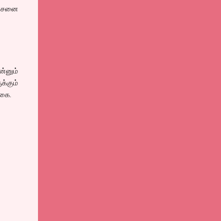
ச்சனை
்னும்
்கும்
வகை.