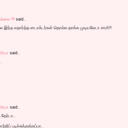
ல்லை !!!
said…
டில இந்த எதார்த்த டைரக்டர்கள் தொல்ல தாங்க முடியலேடா சாமி!!
ரியா
said…
..
ரியா
said…
 தேர்டா...
்றிப் படிச்சுக்குங்கப்பா..