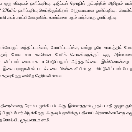
ய ஒரு விஷயம் ஒளிப்பதிவு. டிஜிட்டல் தொழில் நுட்பத்தில் அதிலும் உய
70யில் ஒளிப்பதிவு செய்திருக்கிறார். அருமையான ஒளிப்பதிவு.. வெயில் ப
கலர் காம்பினேஷனில்.. கண்க்ளை பதம் பார்க்காத ஒளிப்பதிவு.
, எல்லோரும் வந்திட்டாங்கய், போயிட்டாய்ங்க, என்று ஒரே சமயத்தில் பேசு
ுந்தார் போல சள சளவென பேசிக் கொண்டிருக்கும் ஒரு அம்மாவ
விட்டால் லைவாக படமெடுப்பதாய் அர்த்தமில்லை. இன்னொன்றை வ
ய இளையராஜாவின் பாடல்களை பிண்ணனியில் ஓட விட்டுவிட்டால் போது
ல் உதவுகிறது என்றே தெரியவில்லை.
திரைக்கதை ரொம்ப முக்கியம். அது இல்லாததால் முதல் பாதி முழுவதும
யிலும் போர் அடிக்கிறது. அதுவும் தாலிக்கு பதிலாய் அரணாக்கயிறை கழு
ு சொல்லி.. முடியலாடா சாமி