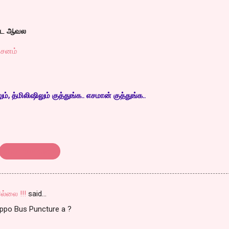
்டே ஆவல
்சனம்
, த்மிலிஷிலும் குத்துங்க.. எசமான் குத்துங்க..
திரை விமர்சனம்
ல்லை !!!
said…
Appo Bus Puncture a ?