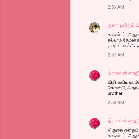
2:56 AM
குறை ஒன்றும் இ
கவுண்டர் : அது
எல்லாம் தேம்ஸ
குஷ்டம்பா ச்சீ க
2:57 AM
இராகவன் நைஜி
விதி வலியது, க
கொண்டு, அதற்கு
brother.
2:58 AM
இராகவன் நைஜி
// குறை ஒன்றும் 
கவுண்டர் : அது