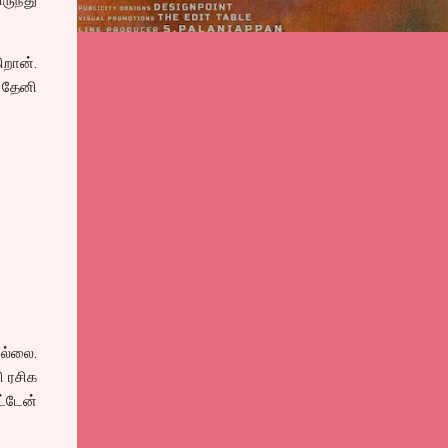
ிறான்.
 தேனி
ல்லை.
ி ரசிக
ட்டேன்