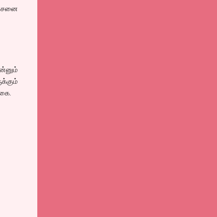
ச்சனை
்னும்
்கும்
வகை.