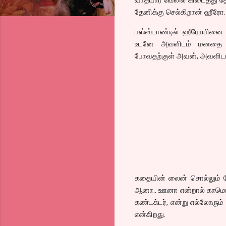
தேனிக்கு செல்கிறான் ஹீரோ.
பஸ்ஸ்டாண்டில் ஹீரோயினை பஸ்
உடனே அவளிடம் மனதை பறி
போவதற்குள் அவன், அவளிடம
கதையின் லைன் சொல்லும் போ
ஆனா.. ஊனா என்றால் காமெடி 
கண்டக்டர், என்று எல்லோரும்
என்கிறது.