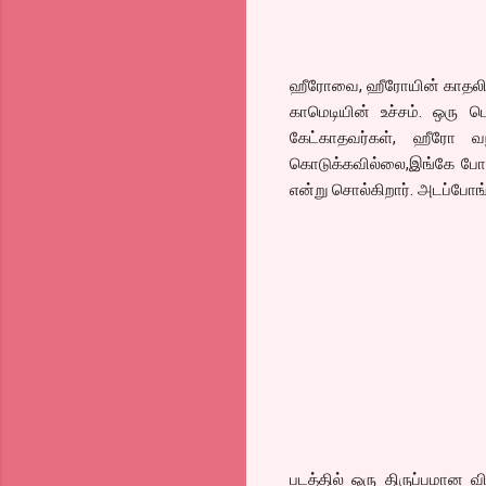
ஹீரோவை, ஹீரோயின் காதலிக்க
காமெடியின் உச்சம். ஒரு ப
கேட்காதவர்கள், ஹீரோ வந
கொடுக்கவில்லை,இங்கே போரா
என்று சொல்கிறார். அடப்போங்
படத்தில் ஒரு திருப்பமான