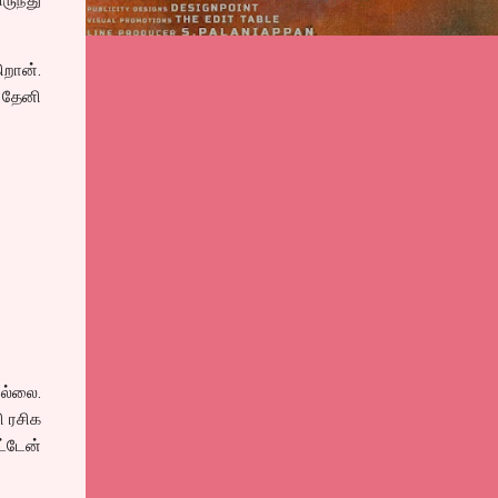
ிறான்.
 தேனி
ல்லை.
ி ரசிக
ட்டேன்