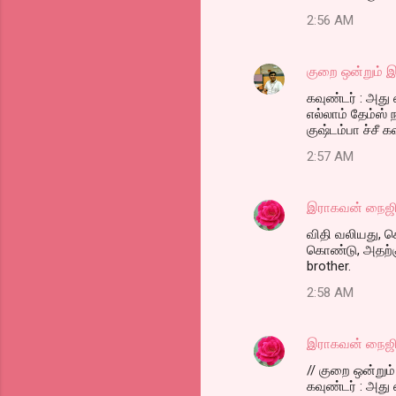
2:56 AM
குறை ஒன்றும் இ
கவுண்டர் : அது
எல்லாம் தேம்ஸ
குஷ்டம்பா ச்சீ க
2:57 AM
இராகவன் நைஜி
விதி வலியது, க
கொண்டு, அதற்கு
brother.
2:58 AM
இராகவன் நைஜி
// குறை ஒன்றும் 
கவுண்டர் : அது