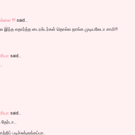
ல்லை !!!
said…
டில இந்த எதார்த்த டைரக்டர்கள் தொல்ல தாங்க முடியலேடா சாமி!!
ரியா
said…
..
ரியா
said…
 தேர்டா...
்றிப் படிச்சுக்குங்கப்பா..