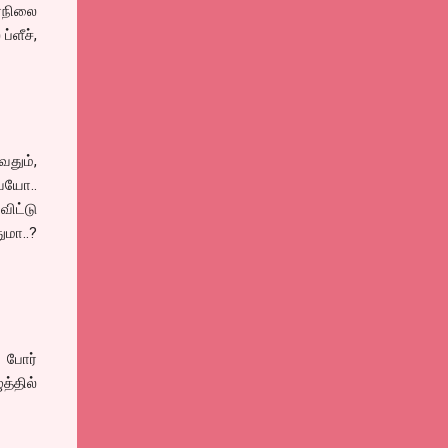
ர்நிலை
்ளீச்,
வதும்,
ையோ..
ிட்டு
மா..?
் போர்
த்தில்