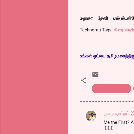
மதுரை – தேனி – பஸ் ஸ்டார
Technorati Tags:
திரை விமர
உங்கள் ஓட்டை தமிழ்மணத்திலும்
thiraivimarsanam
குறை ஒன்றும் இ
C
Me the First? 
o
:))))))
m