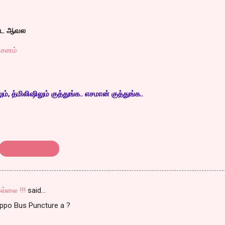
்டே ஆவல
்சனம்
, த்மிலிஷிலும் குத்துங்க.. எசமான் குத்துங்க..
திரை விமர்சனம்
ல்லை !!!
said…
Appo Bus Puncture a ?