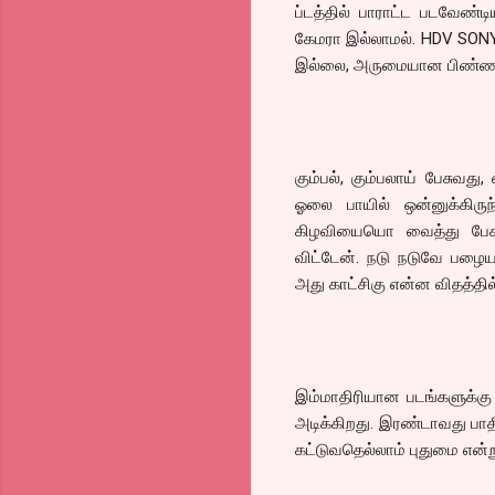
ப்டத்தில் பாராட்ட படவேண்டி
கேமரா இல்லாமல். HDV SONY 2
இல்லை, அருமையான பிண்ணனி 
கும்பல், கும்பலாய் பேசுவது
ஓலை பாயில் ஒன்னுக்கிர
கிழவியையொ வைத்து பேச 
விட்டேன். நடு நடுவே பழை
அது காட்சிகு என்ன விதத்தி
இம்மாதிரியான படங்களுக்கு 
அடிக்கிறது. இரண்டாவது பாதி
கட்டுவதெல்லாம் புதுமை என்ற