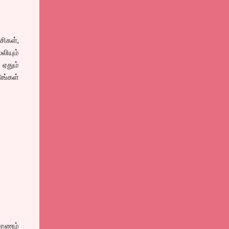
சிகள்,
லியும்
ஏதும்
ங்கள்
யாணம்