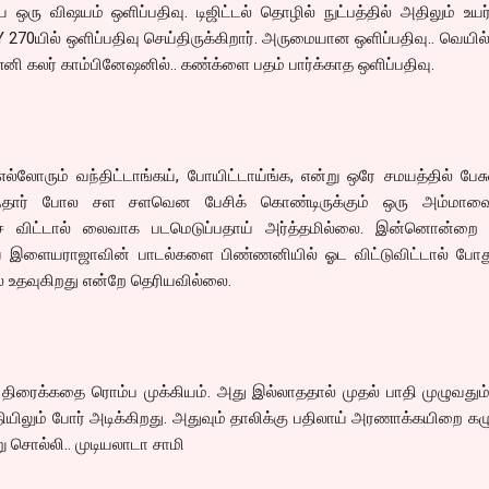
ய ஒரு விஷயம் ஒளிப்பதிவு. டிஜிட்டல் தொழில் நுட்பத்தில் அதிலும் உய
70யில் ஒளிப்பதிவு செய்திருக்கிறார். அருமையான ஒளிப்பதிவு.. வெயில் ப
கலர் காம்பினேஷனில்.. கண்க்ளை பதம் பார்க்காத ஒளிப்பதிவு.
, எல்லோரும் வந்திட்டாங்கய், போயிட்டாய்ங்க, என்று ஒரே சமயத்தில் பேசு
ுந்தார் போல சள சளவென பேசிக் கொண்டிருக்கும் ஒரு அம்மாவ
விட்டால் லைவாக படமெடுப்பதாய் அர்த்தமில்லை. இன்னொன்றை வ
ய இளையராஜாவின் பாடல்களை பிண்ணனியில் ஓட விட்டுவிட்டால் போது
ல் உதவுகிறது என்றே தெரியவில்லை.
திரைக்கதை ரொம்ப முக்கியம். அது இல்லாததால் முதல் பாதி முழுவதும
யிலும் போர் அடிக்கிறது. அதுவும் தாலிக்கு பதிலாய் அரணாக்கயிறை கழு
ு சொல்லி.. முடியலாடா சாமி