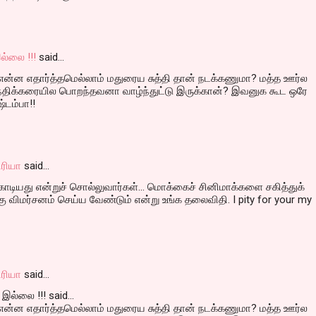
ல்லை !!!
said…
 என்ன எதார்த்தமெல்லாம் மதுரைய சுத்தி தான் நடக்கணுமா? மத்த ஊர்ல
் நதிக்கரையில பொறந்தவனா வாழ்ந்துட்டு இருக்கான்? இவனுக கூட ஒரே
ஷ்டம்பா!!
ரியா
said…
ொடியது என்றுச் சொல்லுவார்கள்... மொக்கைச் சினிமாக்களை சகித்துக்
 விமர்சனம் செய்ய வேண்டும் என்று உங்க தலைவிதி. I pity for your my
ரியா
said…
இல்லை !!! said...
 என்ன எதார்த்தமெல்லாம் மதுரைய சுத்தி தான் நடக்கணுமா? மத்த ஊர்ல