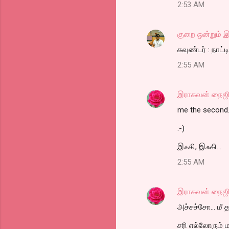
2:53 AM
m
e
குறை ஒன்றும் இ
n
கவுண்டர் : நாட்
t
2:55 AM
s
இராகவன் நைஜி
me the second.
:-)
இஃகி, இஃகி...
2:55 AM
இராகவன் நைஜி
அச்சச்சோ... மீ த
சரி எல்லோரும் மாற