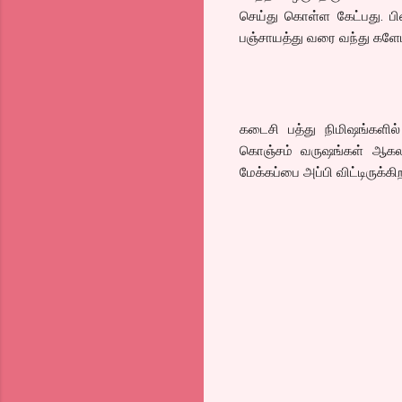
செய்து கொள்ள கேட்பது. பி
பஞ்சாயத்து வரை வந்து களேபர
கடைசி பத்து நிமிஷங்களில்
கொஞ்சம் வருஷங்கள் ஆகலா
மேக்கப்பை அப்பி விட்டிருக்க