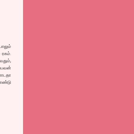
ாலும்
 ரகம்.
வதும்,
்பவன்
்னோடதா
ொண்டு