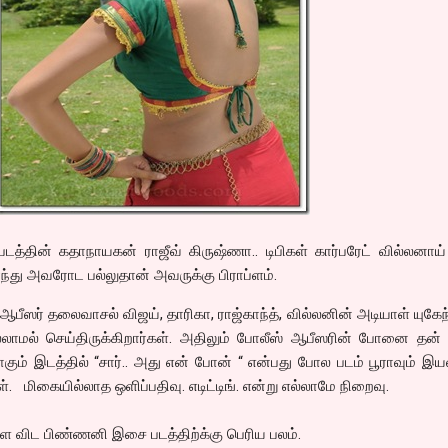
த்தின் கதாநாயகன் ராஜீவ் கிருஷ்ணா.. டிபிகள் கார்பரேட் வில்லனாய
்ந்து அவரோட பல்லுதான் அவருக்கு பிராப்ளம்.
ஆபீஸர் தலைவாசல் விஜய், தாரிகா, ராஜ்காந்த், வில்லனின் அடியாள் யுகேந
்லாமல் செய்திருக்கிறார்கள். அதிலும் போலீஸ் ஆபீஸரின் போனை தன்
ும் இடத்தில் “சார்.. அது என் போன் “ என்பது போல படம் பூராவும் இ
மிகையில்லாத ஒளிப்பதிவு. எடிட்டிங். என்று எல்லாமே நிறைவு.
 விட பிண்ணனி இசை படத்திற்க்கு பெரிய பலம்.