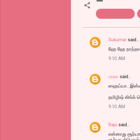
tamil film review
Sukumar
said…
C
ஹே ஹே நாந்தான் 
o
9:10 AM
m
m
பாலா
said…
e
ஹைய்யா.. இன்னைக
n
t
தமிழிஷ் லிங்க்
s
9:10 AM
Raju
said…
என்னாது சூர்யா
சூர்யா ஸ்பெஷல