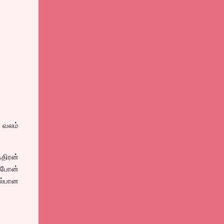
் வலம்
்திரன்
 போன்
யல்பான