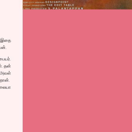
ை. இதை
வன்.
பையர்.
். தன்
 அவள்
றான்.
்லையா