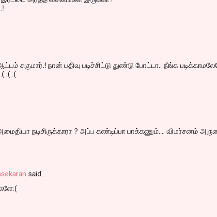
.!
டம் சுகுமார்.! நான் பதிவு படிச்சிட்டு துண்டு போட்டா.. நீங்க படிக்காமல
( :( :(
அமைதியா நடிசிருக்காரா ? அப்ப கண்டிப்பா பாக்கணும்.... விமர்சனம் அர
asekaran
said…
்களே:(