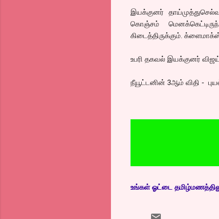
இயக்குனர் தாய்முத்துசெல
கொஞ்சம் மெனக்கெட்டிருந
கிடைத்திருக்கும். க்ளைமாக்ஸ் 
உபரி தகவல் இயக்குனர் விஜய் 
நீயூட்டனின் 3ஆம் விதி - ப
உங்கள் ஓட்டை தமிழ்மணத்திலும்