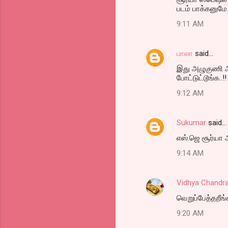
படம் பாக்கனுமே.
9:11 AM
பாலா
said…
இது அழுகுணி ஆட்
போட்டுட்டூங்க..!! :
9:12 AM
Sukumar
said…
எஸ்.ஜெ சூர்யா 
9:14 AM
Vidhya Chandr
வெறுப்பேத்தறீங
9:20 AM