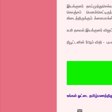
இயக்குனர் தாய்முத்துசெல
கொஞ்சம் மெனக்கெட்டிருந
கிடைத்திருக்கும். க்ளைமாக்ஸ் 
உபரி தகவல் இயக்குனர் விஜய் 
நீயூட்டனின் 3ஆம் விதி - ப
உங்கள் ஓட்டை தமிழ்மணத்திலும்