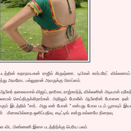
த்தின் கதாநாயகன் ராஜீவ் கிருஷ்ணா.. டிபிகள் கார்பரேட் வில்லனாய
்ந்து அவரோட பல்லுதான் அவருக்கு பிராப்ளம்.
ஆபீஸர் தலைவாசல் விஜய், தாரிகா, ராஜ்காந்த், வில்லனின் அடியாள் யுகேந
்லாமல் செய்திருக்கிறார்கள். அதிலும் போலீஸ் ஆபீஸரின் போனை தன்
ும் இடத்தில் “சார்.. அது என் போன் “ என்பது போல படம் பூராவும் இ
மிகையில்லாத ஒளிப்பதிவு. எடிட்டிங். என்று எல்லாமே நிறைவு.
 விட பிண்ணனி இசை படத்திற்க்கு பெரிய பலம்.