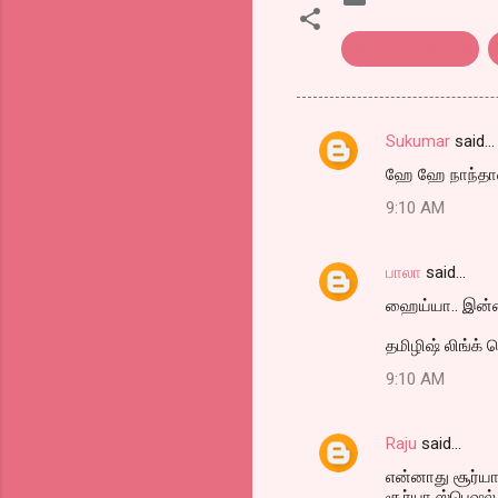
tamil film review
Sukumar
said…
C
ஹே ஹே நாந்தான் 
o
9:10 AM
m
m
பாலா
said…
e
ஹைய்யா.. இன்னைக
n
t
தமிழிஷ் லிங்க்
s
9:10 AM
Raju
said…
என்னாது சூர்யா
சூர்யா ஸ்பெஷல