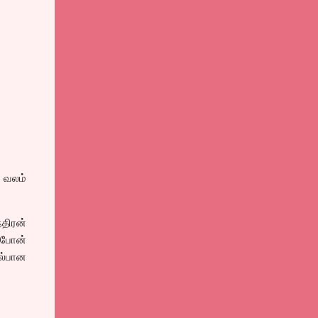
் வலம்
்திரன்
 போன்
யல்பான