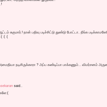
.!
டம் சுகுமார்.! நான் பதிவு படிச்சிட்டு துண்டு போட்டா.. நீங்க படிக்காமல
( :( :(
அமைதியா நடிசிருக்காரா ? அப்ப கண்டிப்பா பாக்கணும்.... விமர்சனம் அர
asekaran
said…
்களே:(