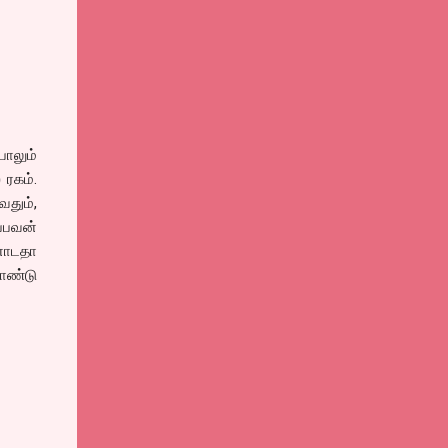
ாலும்
 ரகம்.
வதும்,
்பவன்
்னோடதா
ொண்டு