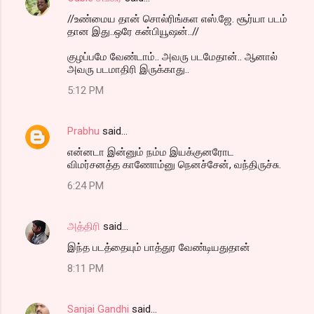
//உண்மைய தான் சொல்ரிங்கள எஸ்.ஜே. சூர்யா படம்
தான இது..ஒரே கன்பியூஷன்..//
குழப்பமே வேண்டாம்.. அவரு படமேதான்.. ஆனால்
அவரு படமாதிரி இருக்காது..
5:12 PM
Prabhu
said…
என்னடா இன்னும் நம்ம இயக்குனரோட
விமர்சனத்த காணோம்னு நெனச்சேன், வந்திருச்சு.
6:24 PM
அத்திரி
said…
இந்த படத்தையும் பாத்துர வேண்டியதுதான்
8:11 PM
Sanjai Gandhi
said…