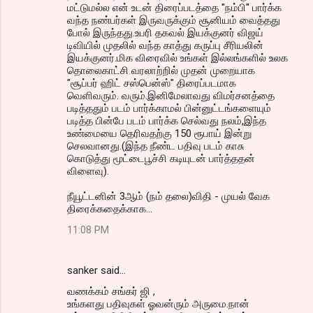
மட்டுமல்ல என் உடன் திரைப்படத்தை ''நம்பி'' பார்க்க
வந்த நண்பர்கள் இருவருக்கும் சூனியம் வைத்தது
போல் இருந்தது.உபரி தகவல் இயக்குனர் விஜய்
டிவியில் முதலில் வந்த காத்து கருப்பு சீரியலின்
இயக்குனர்.மிக விரைவில் உங்கள் இல்லங்களில் உலக
தொலைகாட்சி வரலாற்றில் முதன் முறையாக
"சூப்பர் ஹிட் சஸ்பென்ஸ்" திரைப்படமாக
வெளிவரும். வரும்.இனிமேலாவது விமர்சனத்தை
படித்ததும் படம் பார்க்காமல் பின்னுட்டங்களையும்
படித்த பின்பே படம் பார்க்க செல்வது நலம்,இந்த
உண்மையை தெரிவதற்கு 150 ரூபாய் இன்று
செலவானது.(இந்த நீண்ட பதிவு படம் காசு
கொடுத்து மூட்டைபூச்சி கடியுடன் பார்த்ததன்
விளைவு).
நீயூட்டனின் 3ஆம் (நம் தலை)விதி - முயல் வேக
திரைக்கதைக்காக...
11:08 PM
sanker said…
வணக்கம் சங்கர் ஜி ,
உங்களது பதிவுகள் ஓவன்ரும் அருமை.நான்