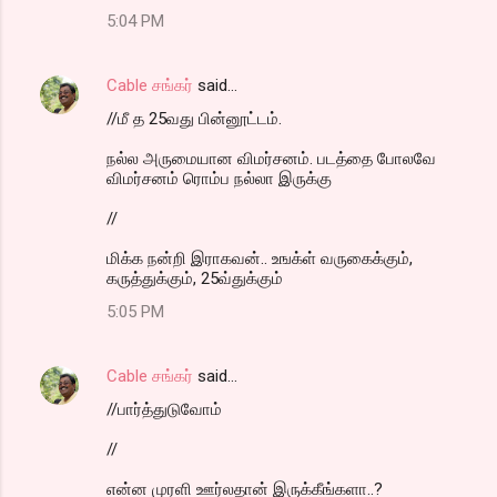
5:04 PM
Cable சங்கர்
said…
//மீ த 25வது பின்னூட்டம்.
நல்ல அருமையான விமர்சனம். படத்தை போலவே
விமர்சனம் ரொம்ப நல்லா இருக்கு
//
மிக்க நன்றி இராகவன்.. உஙக்ள் வருகைக்கும்,
கருத்துக்கும், 25வ்துக்கும்
5:05 PM
Cable சங்கர்
said…
//பார்த்துடுவோம்
//
என்ன முரளி ஊர்லதான் இருக்கீங்களா..?