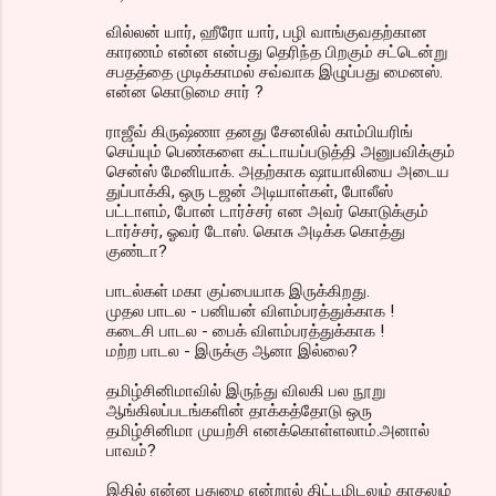
வில்லன் யார், ஹீரோ யார், பழி வாங்குவதற்கான
காரணம் என்ன என்பது தெரிந்த பிறகும் சட்டென்று
சபதத்தை முடிக்காமல் சவ்வாக இழுப்பது மைனஸ்.
என்ன கொடுமை சார் ?
ராஜீவ் கிருஷ்ணா தனது சேனலில் காம்பியரிங்
செய்யும் பெண்களை கட்டாயப்படுத்தி அனுபவிக்கும்
சென்ஸ் மேனியாக். அதற்காக ஷாயாலியை அடைய
துப்பாக்கி, ஒரு டஜன் அடியாள்கள், போலீஸ்
பட்டாளம், போன் டார்ச்சர் என அவர் கொடுக்கும்
டார்ச்சர், ஓவ‌ர் டோஸ். கொசு அடிக்க கொத்து
குண்டா?
பாடல்கள் மகா குப்பையாக இருக்கிறது.
முதல பாடல - பனியன் விளம்பரத்துக்காக !
கடைசி பாடல - பைக் விளம்பரத்துக்காக !
மற்ற பாடல - இருக்கு ஆனா இல்லை?
தமிழ்சினிமாவில் இருந்து விலகி பல நூறு
ஆங்கிலப்படங்களின் தாக்கத்தோடு ஒரு
தமிழ்சினிமா முயற்சி எனக்கொள்ளலாம்.அனால்
பாவம்?
இதில் என்ன புதுமை என்றால் திட்டமிடலும் காதலும்