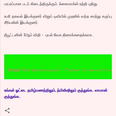
பரபரப்பான படம் கிடைத்திருக்கும். க்ளைமாக்ஸ் உத்தி புதிது.
உபரி தகவல் இயக்குனர் விஜய் டிவியில் முதலில் வந்த காத்து கருப்பு
சீரியலின் இயக்குனர்.
நீயூட்டனின் 3ஆம் விதி - புயல் வேக திரைக்கதைக்காக..
gger Tips -நிதர்சன கதைகள் -1 “என்னை பிடிக்கலையா” வை படிக்க இங்க
உங்கள் ஓட்டை தமிழ்மணத்திலும், த்மிலிஷிலும் குத்துங்க.. எசமான்
குத்துங்க..