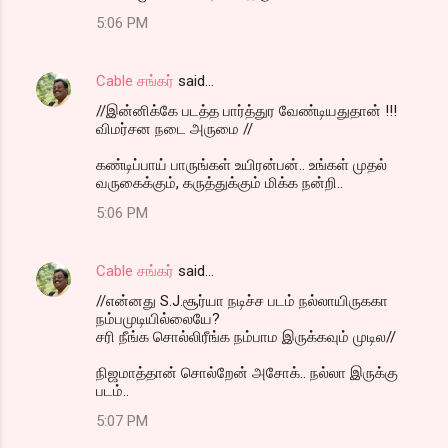
5:06 PM
Cable சங்கர்
said…
//இன்னிக்கே படத்த பார்த்துர வேண்டியதுதான் !!!
விமர்சன நடை அருமை //
கண்டிப்பாய் பாருங்கள் உயிரன்பன்.. உங்கள் முதல்
வருகைக்கும், கருத்துக்கும் மிக்க நன்றி..
5:06 PM
Cable சங்கர்
said…
//என்னது S.J.சூர்யா நடிச்ச படம் நல்லாயிருககா
நம்பமுடியில்லையே?
சரி நீங்க சொல்லிரீங்க நம்பாம இருக்கவும் முடில//
நிஜமாத்தான் சொல்றேன் அசோக்.. நல்லா இருக்கு
படம்..
5:07 PM