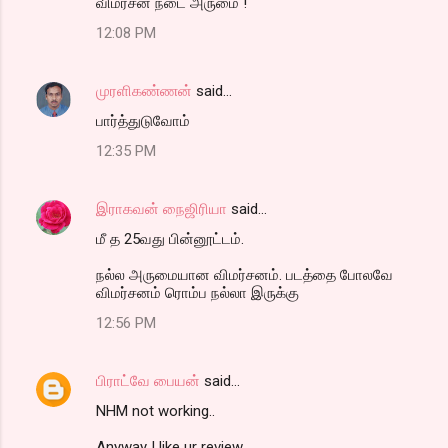
விமர்சன நடை அருமை !
12:08 PM
முரளிகண்ணன்
said…
பார்த்துடுவோம்
12:35 PM
இராகவன் நைஜிரியா
said…
மீ த 25வது பின்னூட்டம்.
நல்ல அருமையான விமர்சனம். படத்தை போலவே
விமர்சனம் ரொம்ப நல்லா இருக்கு
12:56 PM
பிராட்வே பையன்
said…
NHM not working..
Anyway I like ur review.