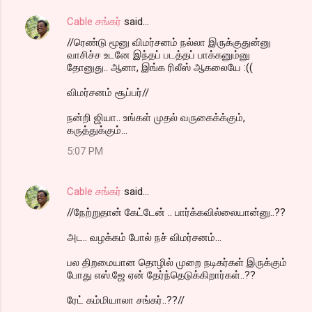
Cable சங்கர்
said…
//ரெண்டு மூனு விமர்சனம் நல்லா இருக்குதுன்னு
வாசிச்ச உடனே இந்தப் படத்தப் பாக்கனும்னு
தோனுது.. ஆனா, இங்க ரிலீஸ் ஆகலையே :((
விமர்சனம் சூப்பர்//
நன்றி ஜியா.. உங்கள் முதல் வருகைக்க்கும்,
கருத்துக்கும்...
5:07 PM
Cable சங்கர்
said…
//நேற்றுதான் கேட்டேன் .. பார்க்கவில்லையான்னு..??
அட.. வழக்கம் போல் நச் விமர்சனம்...
பல திறமையான தொழில் முறை நடிகர்கள் இருக்கும்
போது எஸ்.ஜே ஏன் தேர்ந்தெடுக்கிறார்கள்..??
ரேட் கம்மியாலா சங்கர்..??//