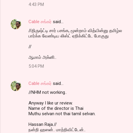
4:43 PM
Cable சங்கர்
said…
//திருஷ்ட்டி சார் பசங்க, மூன்றாம் வித்யின்னு தமிழ்ல
பார்க்க வேண்டிய லிஸ்ட் ஏறிக்கிட்டே போகுது
//
ஆமாம் அக்னி..
5:04 PM
Cable சங்கர்
said…
//NHM not working..
Anyway I like ur review.
Name of the director is Thai
Muthu selvan not thai tamil selvan.
Hassan Raja.//
நன்றி ஹஸன்.. மாற்றிவிட்டேன்..