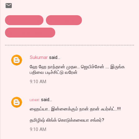
tamil film review
திரைவிமர்சனம்
நியூட்டனின் 3ஆம் விதி
Sukumar
said…
C
ஹே ஹே நாந்தான் முதல... ஜெயிச்சேன் .... இருங்க
o
பதிவை படிச்சிட்டு வரேன்
m
9:10 AM
m
e
பாலா
said…
n
ஹைய்யா.. இன்னைக்கும் நான் தான் ஃபர்ஸ்ட்..!!!
t
தமிழிஷ் லிங்க் கொடுக்கலையா சங்கர்?
s
9:10 AM