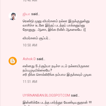
10:40 AM
ஜியா
said…
ரெண்டு மூனு விமர்சனம் நல்லா இருக்குதுன்னு
வாசிச்ச உடனே இந்தப் படத்தப் பாக்கனும்னு
தோனுது.. ஆனா, இங்க ரிலீஸ் ஆகலையே :((
விமர்சனம் சூப்பர்...
10:50 AM
Ashok D
said…
என்னது S.J.சூர்யா நடிச்ச படம் நல்லாயிருககா
நம்பமுடியில்லையே?
சரி நீங்க சொல்லிரீங்க நம்பாம இருக்கவும் முடில.
11:51 AM
UYIRNANBAN.BLOGSPOT.COM
said…
இன்னிக்கே படத்த பார்த்துர வேண்டியதுதான் !!!