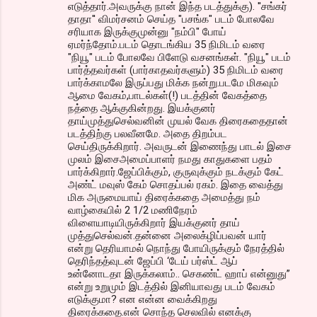
எடுத்தார்.அவருக்கு நான் இந்த படத்துக்கு). ''சங்கர்
தாதா'' விமர்சனம் செய்த "பசங்க" படம் போலவே
சரியாக இருக்குமுன்னு "நம்பி" போய்
ஏமர்ந்தோம்.படம் தொடங்கிய 35 நிமிடம் வரை
"நியூ" படம் போலவே பிளேடு வசனங்கள். "நியூ" படம்
பார்த்தவர்கள் (பார்காதவர்களும்) 35 நிமிடம் வரை
பார்க்காமலே இருப்பது மிக்க நன்று.படமே மிகவும்
ஆமை வேகம்,பாடல்கள்(!) படத்தின் வேகத்தை
நத்தை ஆக்குகின்றது. இயக்குனர்
தாய்முத்துசெல்வனின் முயல் வேக திரைகதைதான்
படத்திற்கு பலவீனமே. அதை திறம்பட
செய்திருக்கிறார். அவருடன் இணைந்து பாடல் இசை
முலம் இசைஅமைப்பாளர் நமது காதுகளை பதம்
பார்க்கிறார்.ஜேப்பிக்கும், குருவுக்கும் நடக்கும் கேட்
அண்ட் மவுஸ் கேம் சொதப்பல் ரகம். இதை வைத்து
மிக அருமையாய் திரைக்கதை அமைத்து நம்
வாழ்கையில் 2 1/2 மணிநேரம்
விளையாடியிருக்கிறார் இயக்குனர் தாய்
முத்துசெல்வன்.தன்னை அலைக்ழிப்பவன் யார்
என்று தெரியாமல் நொந்து போயிருக்கும் நேரத்தில்
தெரிந்தத்வுடன் ஜேப்பி ‘டேய் பர்ஸ்ட் ஆப்
உன்னோடதா இருக்கலாம்.. செகண்ட் ஹாப் என்னுது”
என்று உறுமும் இடத்தில் இனியாவது படம் வேகம்
எடுக்குமா? என என்ன வைக்கிறது
திரைக்கதை.என் சொந்த செலவில் எனக்கு