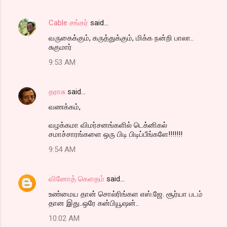
Cable சங்கர்
said…
வருகைக்கும், கருத்துக்கும், மிக்க நன்றி பாலா..
சுகுமார்
9:53 AM
தராசு
said…
வணக்கம்,
வழக்கமா விமர்சனங்களில் டெக்னிகல்
சமாச்சாரங்களை ஒரு பிடி பிடிப்பீங்களே!!!!!!!
9:54 AM
வினோத் கெளதம்
said…
உண்மைய தான் சொல்ரிங்கள எஸ்.ஜே. சூர்யா படம்
தான இது..ஒரே கன்பியூஷன்..
10:02 AM