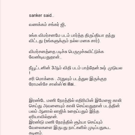
sanker said…
வணக்கம் சங்கர் ஜி,
உங்க விமர்சனமே படம் பார்த்த திருப்தியா தந்து
விட்டது (உங்களுக்கும் நல்ல மனசு சார்).
விமர்சனத்தை படிச்சு பெருமூச்சுவிட்டுக்க
வேண்டியதுதான்..
நீயூட்டனின் 3ஆம் விதி படம் பாத்தேன்.உஷ் .முடுயல
!
சரி மொக்கை . அதுவும் படத்துல இருக்குற
ரோமன்சே சான்ஸ்'ei illai..
இரண்டே மணி நேரத்தில் எதிரியின் இமேஜை காலி
செய்து அவனையும் காலி செய்வதுதான் படத்தின்
பலம் ஆனால் லாஜிக் உதைப்பதும் இந்த
ஏரியாவில்தான்.
இரண்டு மணி நேரத்தில் சூர்யா செய்யும்
வேலைகளை இருபது நாட்களில் முடிப்பதுகூட
கடினம்.