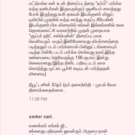
மட்டுமல்ல என் உடன் திரைப்படத்தை ''நம்பி'' பார்க்க
வந்த நண்பர்கள் இருவருக்கும் சூனியம் வைத்தது
போல் இருந்தது.உபரி தகவல் இயக்குனர் விஜய்
டிவியில் முதலில் வந்த காத்து கருப்பு சீரியலின்
இயக்குனர்.மிக விரைவில் உங்கள் இல்லங்களில் உலக
தொலைகாட்சி வரலாற்றில் முதன் முறையாக
"சூப்பர் ஹிட் சஸ்பென்ஸ்" திரைப்படமாக
வெளிவரும். வரும்.இனிமேலாவது விமர்சனத்தை
படித்ததும் படம் பார்க்காமல் பின்னுட்டங்களையும்
படித்த பின்பே படம் பார்க்க செல்வது நலம்,இந்த
உண்மையை தெரிவதற்கு 150 ரூபாய் இன்று
செலவானது.(இந்த நீண்ட பதிவு படம் காசு
கொடுத்து மூட்டைபூச்சி கடியுடன் பார்த்ததன்
விளைவு).
நீயூட்டனின் 3ஆம் (நம் தலை)விதி - முயல் வேக
திரைக்கதைக்காக...
11:08 PM
sanker said…
வணக்கம் சங்கர் ஜி ,
உங்களது பதிவுகள் ஓவன்ரும் அருமை.நான்