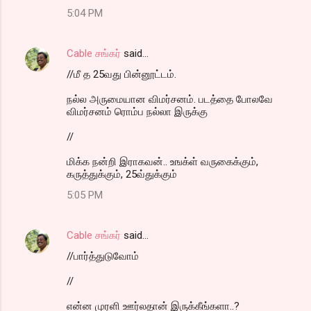
5:04 PM
Cable சங்கர்
said…
//மீ த 25வது பின்னூட்டம்.
நல்ல அருமையான விமர்சனம். படத்தை போலவே
விமர்சனம் ரொம்ப நல்லா இருக்கு
//
மிக்க நன்றி இராகவன்.. உஙக்ள் வருகைக்கும்,
கருத்துக்கும், 25வ்துக்கும்
5:05 PM
Cable சங்கர்
said…
//பார்த்துடுவோம்
//
என்ன முரளி ஊர்லதான் இருக்கீங்களா..?