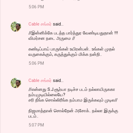
5:06 PM
Cable சங்கர்
said…
//இன்னிக்கே படத்த பார்த்துர வேண்டியதுதான் !!!
விமர்சன நடை அருமை //
கண்டிப்பாய் பாருங்கள் உயிரன்பன்.. உங்கள் முதல்
வருகைக்கும், கருத்துக்கும் மிக்க நன்றி..
5:06 PM
Cable சங்கர்
said…
//என்னது S.J.சூர்யா நடிச்ச படம் நல்லாயிருககா
நம்பமுடியில்லையே?
சரி நீங்க சொல்லிரீங்க நம்பாம இருக்கவும் முடில//
நிஜமாத்தான் சொல்றேன் அசோக்.. நல்லா இருக்கு
படம்..
5:07 PM