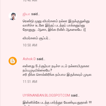
10:40 AM
ஜியா
said…
ரெண்டு மூனு விமர்சனம் நல்லா இருக்குதுன்னு
வாசிச்ச உடனே இந்தப் படத்தப் பாக்கனும்னு
தோனுது.. ஆனா, இங்க ரிலீஸ் ஆகலையே :((
விமர்சனம் சூப்பர்...
10:50 AM
Ashok D
said…
என்னது S.J.சூர்யா நடிச்ச படம் நல்லாயிருககா
நம்பமுடியில்லையே?
சரி நீங்க சொல்லிரீங்க நம்பாம இருக்கவும் முடில.
11:51 AM
UYIRNANBAN.BLOGSPOT.COM
said…
இன்னிக்கே படத்த பார்த்துர வேண்டியதுதான் !!!