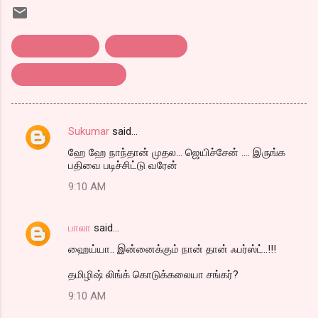
tamil film review
திரைவிமர்சனம்
நியூட்டனின் 3ஆம் விதி
Sukumar
said…
C
ஹே ஹே நாந்தான் முதல... ஜெயிச்சேன் .... இருங்க
o
பதிவை படிச்சிட்டு வரேன்
m
9:10 AM
m
e
பாலா
said…
n
ஹைய்யா.. இன்னைக்கும் நான் தான் ஃபர்ஸ்ட்..!!!
t
தமிழிஷ் லிங்க் கொடுக்கலையா சங்கர்?
s
9:10 AM