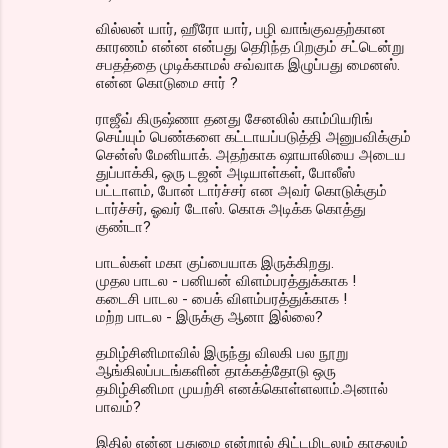
வில்லன் யார், ஹீரோ யார், பழி வாங்குவதற்கான
காரணம் என்ன என்பது தெரிந்த பிறகும் சட்டென்று
சபதத்தை முடிக்காமல் சவ்வாக இழுப்பது மைனஸ்.
என்ன கொடுமை சார் ?
ராஜீவ் கிருஷ்ணா தனது சேனலில் காம்பியரிங்
செய்யும் பெண்களை கட்டாயப்படுத்தி அனுபவிக்கும்
சென்ஸ் மேனியாக். அதற்காக ஷாயாலியை அடைய
துப்பாக்கி, ஒரு டஜன் அடியாள்கள், போலீஸ்
பட்டாளம், போன் டார்ச்சர் என அவர் கொடுக்கும்
டார்ச்சர், ஓவ‌ர் டோஸ். கொசு அடிக்க கொத்து
குண்டா?
பாடல்கள் மகா குப்பையாக இருக்கிறது.
முதல பாடல - பனியன் விளம்பரத்துக்காக !
கடைசி பாடல - பைக் விளம்பரத்துக்காக !
மற்ற பாடல - இருக்கு ஆனா இல்லை?
தமிழ்சினிமாவில் இருந்து விலகி பல நூறு
ஆங்கிலப்படங்களின் தாக்கத்தோடு ஒரு
தமிழ்சினிமா முயற்சி எனக்கொள்ளலாம்.அனால்
பாவம்?
இதில் என்ன புதுமை என்றால் திட்டமிடலும் காதலும்