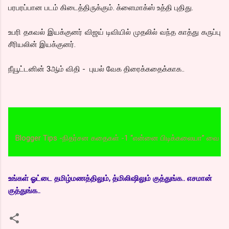
பரபரப்பான படம் கிடைத்திருக்கும். க்ளைமாக்ஸ் உத்தி புதிது.
உபரி தகவல் இயக்குனர் விஜய் டிவியில் முதலில் வந்த காத்து கருப்பு
சீரியலின் இயக்குனர்.
நீயூட்டனின் 3ஆம் விதி - புயல் வேக திரைக்கதைக்காக..
gger Tips -நிதர்சன கதைகள் -1 “என்னை பிடிக்கலையா” வை படிக்க இங்க
உங்கள் ஓட்டை தமிழ்மணத்திலும், த்மிலிஷிலும் குத்துங்க.. எசமான்
குத்துங்க..