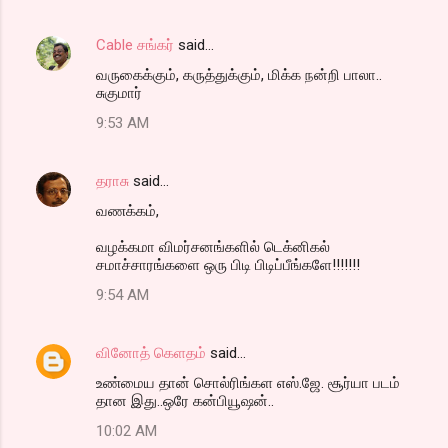
Cable சங்கர்
said…
வருகைக்கும், கருத்துக்கும், மிக்க நன்றி பாலா..
சுகுமார்
9:53 AM
தராசு
said…
வணக்கம்,
வழக்கமா விமர்சனங்களில் டெக்னிகல்
சமாச்சாரங்களை ஒரு பிடி பிடிப்பீங்களே!!!!!!!
9:54 AM
வினோத் கெளதம்
said…
உண்மைய தான் சொல்ரிங்கள எஸ்.ஜே. சூர்யா படம்
தான இது..ஒரே கன்பியூஷன்..
10:02 AM