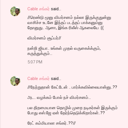
Cable சங்கர்
said…
//ரெண்டு மூனு விமர்சனம் நல்லா இருக்குதுன்னு
வாசிச்ச உடனே இந்தப் படத்தப் பாக்கனும்னு
தோனுது.. ஆனா, இங்க ரிலீஸ் ஆகலையே :((
விமர்சனம் சூப்பர்//
நன்றி ஜியா.. உங்கள் முதல் வருகைக்க்கும்,
கருத்துக்கும்...
5:07 PM
Cable சங்கர்
said…
//நேற்றுதான் கேட்டேன் .. பார்க்கவில்லையான்னு..??
அட.. வழக்கம் போல் நச் விமர்சனம்...
பல திறமையான தொழில் முறை நடிகர்கள் இருக்கும்
போது எஸ்.ஜே ஏன் தேர்ந்தெடுக்கிறார்கள்..??
ரேட் கம்மியாலா சங்கர்..??//