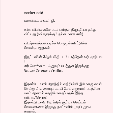
sanker said…
வணக்கம் சங்கர் ஜி,
உங்க விமர்சனமே படம் பார்த்த திருப்தியா தந்து
விட்டது (உங்களுக்கும் நல்ல மனசு சார்).
விமர்சனத்தை படிச்சு பெருமூச்சுவிட்டுக்க
வேண்டியதுதான்..
நீயூட்டனின் 3ஆம் விதி படம் பாத்தேன்.உஷ் .முடுயல
!
சரி மொக்கை . அதுவும் படத்துல இருக்குற
ரோமன்சே சான்ஸ்'ei illai..
இரண்டே மணி நேரத்தில் எதிரியின் இமேஜை காலி
செய்து அவனையும் காலி செய்வதுதான் படத்தின்
பலம் ஆனால் லாஜிக் உதைப்பதும் இந்த
ஏரியாவில்தான்.
இரண்டு மணி நேரத்தில் சூர்யா செய்யும்
வேலைகளை இருபது நாட்களில் முடிப்பதுகூட
கடினம்.