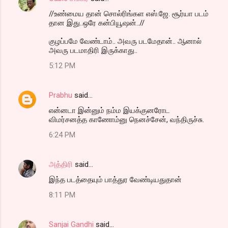
//உண்மைய தான் சொல்ரிங்கள எஸ்.ஜே. சூர்யா படம்
தான இது..ஒரே கன்பியூஷன்..//
குழப்பமே வேண்டாம்.. அவரு படமேதான்.. ஆனால்
அவரு படமாதிரி இருக்காது..
5:12 PM
Prabhu
said…
என்னடா இன்னும் நம்ம இயக்குனரோட
விமர்சனத்த காணோம்னு நெனச்சேன், வந்திருச்சு.
6:24 PM
அத்திரி
said…
இந்த படத்தையும் பாத்துர வேண்டியதுதான்
8:11 PM
Sanjai Gandhi
said…