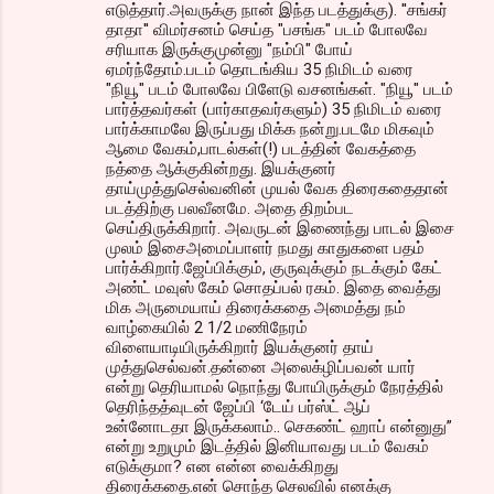
எடுத்தார்.அவருக்கு நான் இந்த படத்துக்கு). ''சங்கர்
தாதா'' விமர்சனம் செய்த "பசங்க" படம் போலவே
சரியாக இருக்குமுன்னு "நம்பி" போய்
ஏமர்ந்தோம்.படம் தொடங்கிய 35 நிமிடம் வரை
"நியூ" படம் போலவே பிளேடு வசனங்கள். "நியூ" படம்
பார்த்தவர்கள் (பார்காதவர்களும்) 35 நிமிடம் வரை
பார்க்காமலே இருப்பது மிக்க நன்று.படமே மிகவும்
ஆமை வேகம்,பாடல்கள்(!) படத்தின் வேகத்தை
நத்தை ஆக்குகின்றது. இயக்குனர்
தாய்முத்துசெல்வனின் முயல் வேக திரைகதைதான்
படத்திற்கு பலவீனமே. அதை திறம்பட
செய்திருக்கிறார். அவருடன் இணைந்து பாடல் இசை
முலம் இசைஅமைப்பாளர் நமது காதுகளை பதம்
பார்க்கிறார்.ஜேப்பிக்கும், குருவுக்கும் நடக்கும் கேட்
அண்ட் மவுஸ் கேம் சொதப்பல் ரகம். இதை வைத்து
மிக அருமையாய் திரைக்கதை அமைத்து நம்
வாழ்கையில் 2 1/2 மணிநேரம்
விளையாடியிருக்கிறார் இயக்குனர் தாய்
முத்துசெல்வன்.தன்னை அலைக்ழிப்பவன் யார்
என்று தெரியாமல் நொந்து போயிருக்கும் நேரத்தில்
தெரிந்தத்வுடன் ஜேப்பி ‘டேய் பர்ஸ்ட் ஆப்
உன்னோடதா இருக்கலாம்.. செகண்ட் ஹாப் என்னுது”
என்று உறுமும் இடத்தில் இனியாவது படம் வேகம்
எடுக்குமா? என என்ன வைக்கிறது
திரைக்கதை.என் சொந்த செலவில் எனக்கு