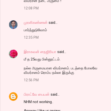
விமர்சன நடை அருமை !
12:08 PM
முரளிகண்ணன்
said…
பார்த்துடுவோம்
12:35 PM
இராகவன் நைஜிரியா
said…
மீ த 25வது பின்னூட்டம்.
நல்ல அருமையான விமர்சனம். படத்தை போலவே
விமர்சனம் ரொம்ப நல்லா இருக்கு
12:56 PM
பிராட்வே பையன்
said…
NHM not working..
Anyway I like ur review.