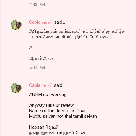
4:43 PM
Cable சங்கர்
said…
//திருஷ்ட்டி சார் பசங்க, மூன்றாம் வித்யின்னு தமிழ்ல
பார்க்க வேண்டிய லிஸ்ட் ஏறிக்கிட்டே போகுது
//
ஆமாம் அக்னி..
5:04 PM
Cable சங்கர்
said…
//NHM not working..
Anyway I like ur review.
Name of the director is Thai
Muthu selvan not thai tamil selvan.
Hassan Raja.//
நன்றி ஹஸன்.. மாற்றிவிட்டேன்..