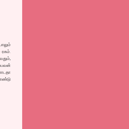
ாலும்
 ரகம்.
வதும்,
்பவன்
்னோடதா
ொண்டு