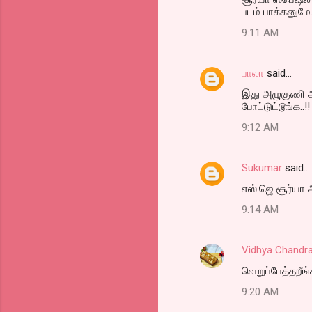
படம் பாக்கனுமே.
9:11 AM
பாலா
said…
இது அழுகுணி ஆட்
போட்டுட்டூங்க..!! :
9:12 AM
Sukumar
said…
எஸ்.ஜெ சூர்யா 
9:14 AM
Vidhya Chandr
வெறுப்பேத்தறீங
9:20 AM