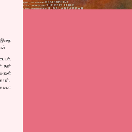
ை. இதை
வன்.
பையர்.
். தன்
 அவள்
றான்.
்லையா