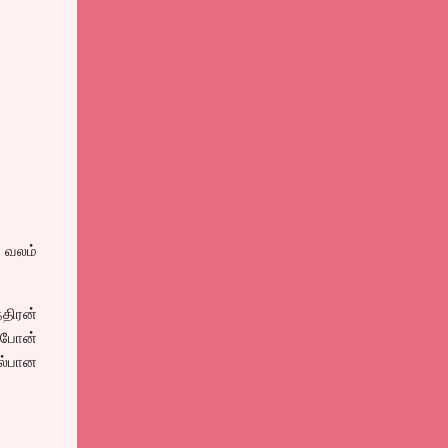
் வலம்
்திரன்
 போன்
யல்பான