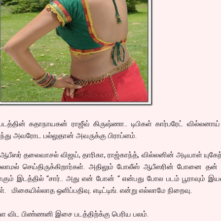
த்தின் கதாநாயகன் ராஜீவ் கிருஷ்ணா.. டிபிகள் கார்பரேட் வில்லனாய
்ந்து அவரோட பல்லுதான் அவருக்கு பிராப்ளம்.
ஆபீஸர் தலைவாசல் விஜய், தாரிகா, ராஜ்காந்த், வில்லனின் அடியாள் யுகேந
்லாமல் செய்திருக்கிறார்கள். அதிலும் போலீஸ் ஆபீஸரின் போனை தன்
ும் இடத்தில் “சார்.. அது என் போன் “ என்பது போல படம் பூராவும் இ
மிகையில்லாத ஒளிப்பதிவு. எடிட்டிங். என்று எல்லாமே நிறைவு.
 விட பிண்ணனி இசை படத்திற்க்கு பெரிய பலம்.