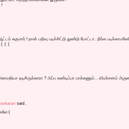
.!
டம் சுகுமார்.! நான் பதிவு படிச்சிட்டு துண்டு போட்டா.. நீங்க படிக்காமல
( :( :(
அமைதியா நடிசிருக்காரா ? அப்ப கண்டிப்பா பாக்கணும்.... விமர்சனம் அர
asekaran
said…
்களே:(