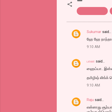
tamil film review
Sukumar
said…
C
ஹே ஹே நாந்தான் 
o
9:10 AM
m
m
பாலா
said…
e
ஹைய்யா.. இன்னைக
n
t
தமிழிஷ் லிங்க்
s
9:10 AM
Raju
said…
என்னாது சூர்யா
சூர்யா ஸ்பெஷல