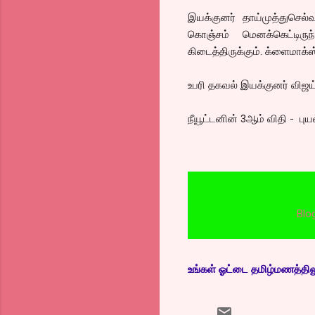
இயக்குனர் தாய்முத்துசெல
கொஞ்சம் மெனக்கெட்டிருந
கிடைத்திருக்கும். க்ளைமாக்ஸ் 
உபரி தகவல் இயக்குனர் விஜய் 
நீயூட்டனின் 3ஆம் விதி - ப
Blogger T
உங்கள் ஓட்டை தமிழ்மணத்திலும்