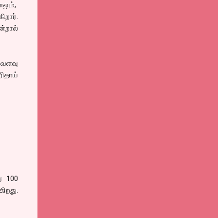
ாலும்,
றார்.
ன்றால்
்வளவு
ிதாய்
ை 100
கிறது.