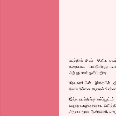
படத்தின் மிகப் பெரிய பலம் 
கதையாக மாட்டுகிறது. சும்ம
அற்புதமான் ஒளிப்பதிவு.
கீரவாணியின் இசையில் தீ
மோசமில்லை. ஆனால் பிண்ணன
இந்த படத்திற்கு கம்ப்யூட்ட
வருஷ வாழ்க்கையை விரித்திரு
அதலபாதாள பிண்ணனி, என்று ம