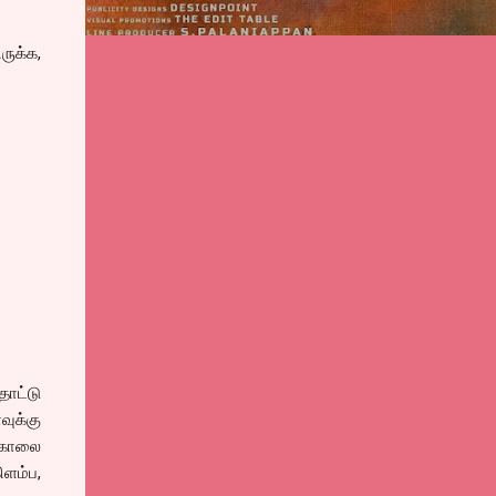
ருக்க,
ொட்டு
வுக்கு
 கொலை
ிளம்ப,