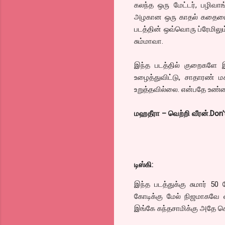
கலந்த ஒரு மேட்டர், பழிவா
அழகான ஒரு காதல் கதையை, 
படத்தின் ஒவ்வொரு ப்ரேமிலு
சும்மாவா.
இந்த படத்தில் குறைகளே 
உழைத்துவிட்டு, சாதாரண் 
உறுத்தவில்லை. என்பதே உண்
மஹதீரா – வெற்றி வீரன்.Don'
டிஸ்கி:
இந்த படத்துக்கு சுமார் 5
கோடிக்கு மேல் நிஜமாகவே வ
இங்கே கந்தசாமிக்கு அதே ச