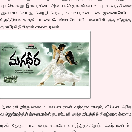
ையும் கொன்று, இளவரசியை அடைய, ஷெர்கானின் படையுடன் வர, அவனை
 துவம்சம் செய்து, வெற்றி பெரும், காலபைரவன், கண் முன்னாலேயே ம
ும் நேரத்திலாவது தன் காதலை சொல்லச் சொல்லி, மலையிலிருந்து விழுந்து
த்து உயிர்விடுகிறான் காலபைரவன்.
ல் இளவரசி இந்துவாகவும், காலபைரவன் ஹர்ஷாவாகவும், வில்லன் அத
ர்வ ஜென்மத்தில் க்ளைமாக்ஸ் நடண்டஹ் அதே இடத்தில் நிகழ்கால க்ளைமா
 சரண் தேஜா கால பைரவனாகவே வாழ்ந்திருக்கிறார். ஷெர்கானிடம் ப