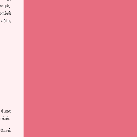
யும்,
ாம்ன்
 சரிய,
ே போல
க்ஸ்.
ேசும்