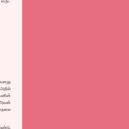
0 வருட
அவனது
அதில்
வனின்
 அவன்
காதலை
ொண்டு,