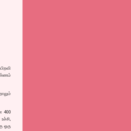
்பிறவி
வண்ணம்
ாலும்
னே 400
உச்சி,
கு ஒரு